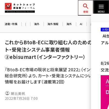
メ
ネットショップ担当者フォーラム
イ
検索
MENU
ン
コ
連載・特集
|
海外
海外情報
海外
AI
メタバース
お知
ン
A
テ
これからBtoB-ECに取り組む人のための、カー
アル
ン
ト・受発注システム事業者情報
ツ
amazon (2259)
②ebisumart（インターファクトリー）
に
8/
yahoo (1908)
移
『BtoB-EC市場の現状と将来展望 2022』（インプレス
交流
動
楽天 (1877)
総合研究所）より、カート・受発注システムについての
情報をお届けします（連載第2回）
ecbeing (1211)
アスクル (1122)
朝比美帆
2022年7月26日 7:00
base (1084)
ビィ・フォアード (782)