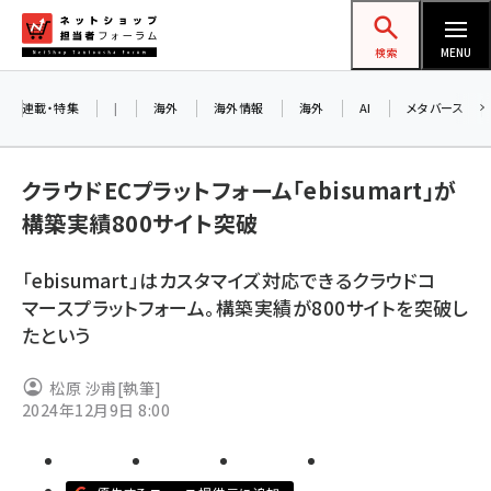
メ
ネットショップ担当者フォーラム
イ
検索
MENU
ン
コ
連載・特集
|
海外
海外情報
海外
AI
メタバース
お知ら
ン
AI
テ
アル
クラウドECプラットフォーム「ebisumart」が
ン
構築実績800サイト突破
ツ
amazon (2259)
に
「ebisumart」はカスタマイズ対応できるクラウドコ
8/2
yahoo (1908)
移
マースプラットフォーム。構築実績が800サイトを突破し
交流
動
楽天 (1874)
たという
ecbeing (1211)
松原 沙甫
[執筆]
アスクル (1122)
2024年12月9日 8:00
base (1083)
ビィ・フォアード (778)