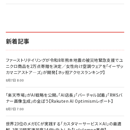
新着記事
ファーストリテイリングが令和8年熊本地震の被災地緊急支援でユ
ニクロ商品を2万点寄贈を決定／女性向け空調ウェアを「イーザッ
カマニアストア―ズ」が開発【ネッ担アクセスランキング】
8月7日 8:00
「楽天市場」がAI戦略を公開。「AI店長」「バーチャル試着」「RMSバ
ナー画像生成」の全ぼう【Rakuten AI Optimismレポート】
8月7日 7:00
世界23位のメガECが実践する「カスタマーサービス×AI」の最適
解。3年で顧客満足度144%向上した【Lululemon事例】