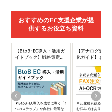
2億円を売り上げたプロが教える note×AI 最強の
anan(アンアン)2026/07/01号 No.2501[魅せる
ベインキャピタル 企業価値向上力の秘密
副業
カラダ2026／宮舘涼太]
￥2,640
￥1,870
￥880
イシューからはじめよ［改訂版］――知的生産の「シンプ
小さな会社は戦略が9割
anan(アンアン)2026/06/24号 No.2500増刊
ルな本質」
スペシャルエディション[王道エンタメの矜持／
￥1,980
BTS]
￥2,200
￥1,100
ドリルを売るには穴を売れ
経営メモ 16年の起業家人生で得た知見
anan(アンアン)2026/07/08号 No.2502[2026
￥1,815
￥2,750
年後半、あなたの恋と運命／山田涼介]
￥880
Brand Shift(ブランド・シフト): 「信頼」で選ばれ
影響力の武器［新版］：人を動かす七つの原理
る時代の成長戦略
￥3,190
ママ投資家が育休中に１億貯めた株式投資
￥2,420
￥1,870
フィードバック経営 「沈黙の組織」から「高め合う
マーケティングの真実 P&G・グリコで学んだ失敗
組織」へ
と成長の法則
組織の成果を最大化する ルールのデザイン
￥3,080
￥2,200
￥1,980