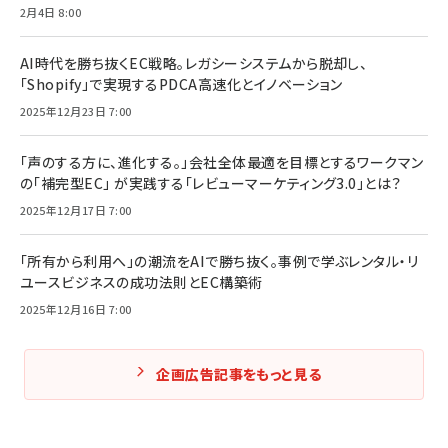
2月4日 8:00
AI時代を勝ち抜くEC戦略。レガシーシステムから脱却し、
「Shopify」で実現するPDCA高速化とイノベーション
2025年12月23日 7:00
「声のする方に、進化する。」会社全体最適を目標とするワークマン
の「補完型EC」 が実践する「レビューマーケティング3.0」とは？
2025年12月17日 7:00
「所有から利用へ」の潮流をAIで勝ち抜く。事例で学ぶレンタル・リ
ユースビジネスの成功法則とEC構築術
2025年12月16日 7:00
企画広告記事をもっと見る