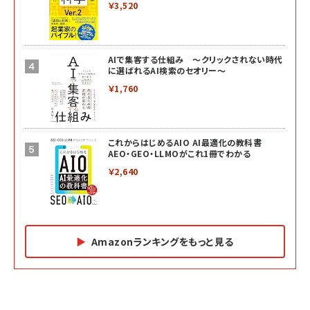
￥3,520
AIで集客する仕組み ～クリックされない時代
に選ばれるAI検索のセオリー～
￥1,760
これからはじめるAIO AI最適化の教科書
AEO・GEO・LLMOがこれ1冊でわかる
￥2,640
Amazonランキングをもっと見る
Amazon マーケティング・セールス全般関連書籍 の
Amazon ビジネス・経済関連書籍 の売れ筋ランキン
Amazon 経営戦略関連書籍 の売れ筋ランキング
売れ筋ランキング
グ
更新日時：2026/06/26 19:05
更新日時：2026/06/26 19:05
更新日時：2026/06/26 19:05