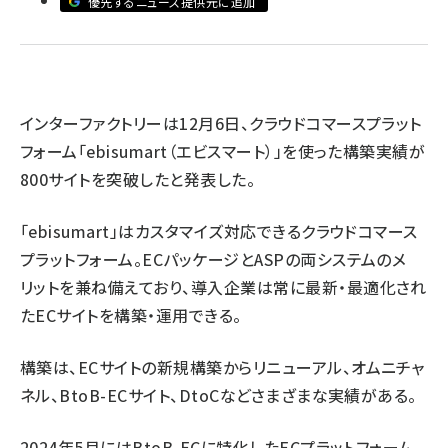
優先するニュース提供元に追加
revico (744)
インターファクトリーは12月6日、クラウドコマースプラット
フォーム「ebisumart（エビスマート）」を使った構築実績が
800サイトを突破したと発表した。
参加
「ebisumart」はカスタマイズ対応できるクラウドコマース
プラットフォーム。ECパッケージとASPの両システムのメ
リットを兼ね備えており、導入企業は常に最新・最適化され
たECサイトを構築・運用できる。
構築は、ECサイトの新規構築からリニューアル、オムニチャ
ネル、BtoB-ECサイト、DtoCなどさまざまな実績がある。
2024年5月にはBtoB-ECに特化したECプラットフォーム