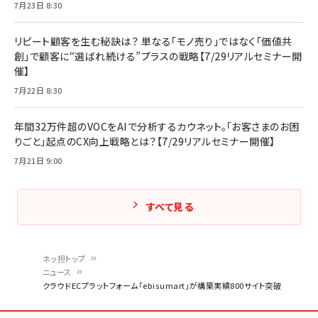
7月23日 8:30
リピート顧客を生む秘訣は？ 単なる「モノ売り」ではなく「価値共
創」で顧客に“選ばれ続ける”プラスの戦略【7/29リアルセミナー開
催】
7月22日 8:30
年間32万件超のVOCをAIで分析するカウネット。「お客さまのお困
りごと」起点のCX向上戦略とは？【7/29リアルセミナー開催】
7月21日 9:00
すべて見る
ネッ担トップ
ニュース
パ
クラウドECプラットフォーム「ebisumart」が構築実績800サイト突破
ン