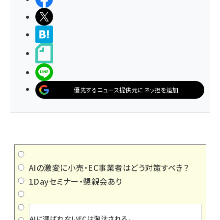
ポストする
>ブクマする
noteで書く
LINEで送る
優先するニュース提供元にネッ担を追加
AIの激変に小売・EC事業者はどう対策すべき？
1Dayセミナー・懇親会あり
AIに選ばれないECは淘汰される。