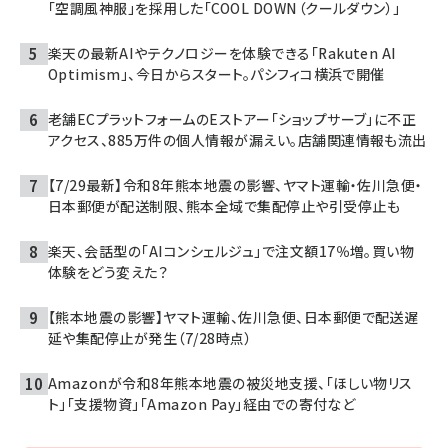
「空調風神服」を採用した「COOL DOWN（クールダウン）」
楽天の最新AIやテクノロジーを体験できる「Rakuten AI
Optimism」、今日からスタート。パシフィコ横浜で開催
老舗ECプラットフォームのEストアー「ショップサーブ」に不正
アクセス、885万件の個人情報が漏えい。店舗関連情報も流出
【7/29最新】令和8年熊本地震の影響、ヤマト運輸・佐川急便・
日本郵便が配送制限、熊本全域で集配停止や引受停止も
楽天、会話型の「AIコンシェルジュ」で注文額17％増。買い物
体験をどう変えた？
【熊本地震の影響】ヤマト運輸、佐川急便、日本郵便で配送遅
延や集配停止が発生（7/28時点）
Amazonが令和8年熊本地震の被災地支援、「ほしい物リス
ト」「支援物資」「Amazon Pay」経由での寄付など