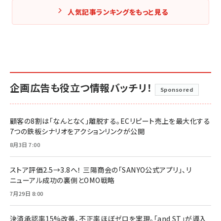
人気記事ランキングをもっと見る
企画広告も役立つ情報バッチリ！
Sponsored
顧客の8割は「なんとなく」離脱する。ECリピート売上を最大化する
7つの鉄板シナリオをアクションリンクが公開
8月3日 7:00
ストア評価2.5→3.8へ！ 三陽商会の「SANYO公式アプリ」、リ
ニューアル成功の裏側とOMO戦略
7月29日 8:00
決済承認率15%改善、不正率ほぼゼロを実現。「and ST」が導入