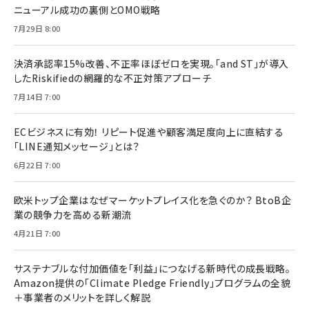
ニューアル成功の裏側とOMO戦略
7月29日 8:00
決済承認率15%改善、不正率ほぼゼロを実現。「and ST」が導入
したRiskifiedの網羅的な不正対策アプローチ
7月14日 7:00
ECビジネスに有効！ リピート促進や顧客満足度向上に直結する
「LINE通知メッセージ」とは？
6月22日 7:00
欧米トップ企業はなぜマーケットプレイス化を急ぐのか？ BtoB企
業の競争力を高める新潮流
4月21日 7:00
サステナブルな付加価値を「利益」につなげる新時代の成長戦略。
Amazon提供の「Climate Pledge Friendly」プログラムの全貌
＋事業者のメリットを詳しく解説