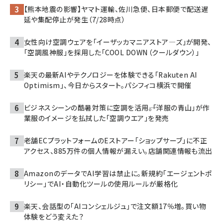
【熊本地震の影響】ヤマト運輸、佐川急便、日本郵便で配送遅
延や集配停止が発生（7/28時点）
女性向け空調ウェアを「イーザッカマニアストア―ズ」が開発、
「空調風神服」を採用した「COOL DOWN（クールダウン）」
楽天の最新AIやテクノロジーを体験できる「Rakuten AI
Optimism」、今日からスタート。パシフィコ横浜で開催
ビジネスシーンの酷暑対策に空調を活用――。「洋服の青山」が作
業服のイメージを払拭した「空調ウエア」を発売
老舗ECプラットフォームのEストアー「ショップサーブ」に不正
アクセス、885万件の個人情報が漏えい。店舗関連情報も流出
AmazonのデータでAI学習は禁止に。新規約「エージェントポ
リシー」でAI・自動化ツールの使用ルールが厳格化
楽天、会話型の「AIコンシェルジュ」で注文額17％増。買い物
体験をどう変えた？