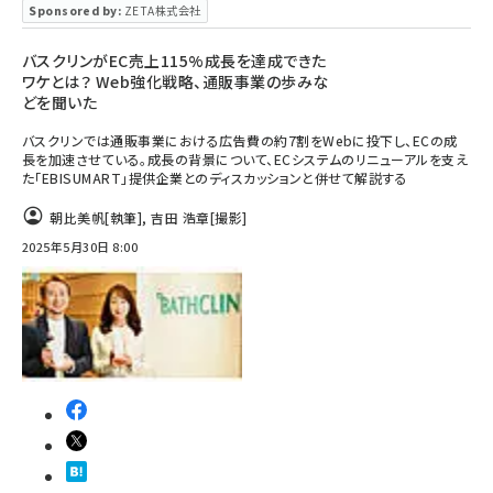
Sponsored by:
ZETA株式会社
バスクリンがEC売上115%成長を達成できた
ワケとは？ Web強化戦略、通販事業の歩みな
どを聞いた
バスクリンでは通販事業における広告費の約7割をWebに投下し、ECの成
長を加速させている。成長の背景について、ECシステムのリニューアルを支え
た「EBISUMART」提供企業とのディスカッションと併せて解説する
朝比美帆
[執筆]
,
吉田 浩章
[撮影]
2025年5月30日 8:00