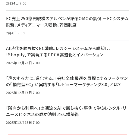
2月24日 7:00
EC売上250億円規模のアルペンが語るOMOの裏側 ―ECシステム
刷新、メディアコマース転換、評価制度
2月4日 8:00
AI時代を勝ち抜くEC戦略。レガシーシステムから脱却し、
「Shopify」で実現するPDCA高速化とイノベーション
2025年12月23日 7:00
「声のする方に、進化する。」会社全体最適を目標とするワークマン
の「補完型EC」 が実践する「レビューマーケティング3.0」とは？
2025年12月17日 7:00
「所有から利用へ」の潮流をAIで勝ち抜く。事例で学ぶレンタル・リ
ユースビジネスの成功法則とEC構築術
2025年12月16日 7:00