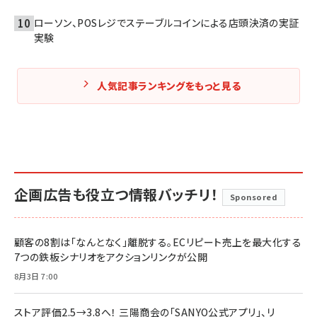
ローソン、POSレジでステーブルコインによる店頭決済の実証
実験
人気記事ランキングをもっと見る
企画広告も役立つ情報バッチリ！
Sponsored
顧客の8割は「なんとなく」離脱する。ECリピート売上を最大化する
7つの鉄板シナリオをアクションリンクが公開
8月3日 7:00
ストア評価2.5→3.8へ！ 三陽商会の「SANYO公式アプリ」、リ