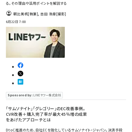
る。その理由や活用ポイントを解説する
朝比美帆
[執筆]
,
吉田 浩章
[撮影]
6月22日 7:00
Sponsored by:
LINEヤフー株式会社
「サムソナイト」「グレゴリー」のEC改善事例。
CVR改善＋購入完了率が最大45％増の成果
をあげたアプローチとは
DtoC推進のため、自社ECを強化しているサムソナイト・ジャパン。決済手段