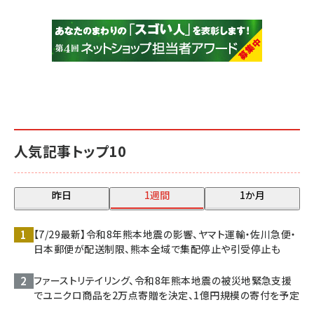
人気記事トップ10
昨日
1週間
1か月
【7/29最新】令和8年熊本地震の影響、ヤマト運輸・佐川急便・
日本郵便が配送制限、熊本全域で集配停止や引受停止も
ファーストリテイリング、令和8年熊本地震の被災地緊急支援
でユニクロ商品を2万点寄贈を決定、1億円規模の寄付を予定