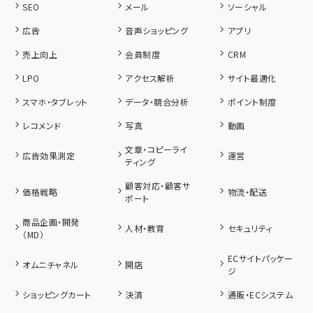
SEO
メール
ソーシャル
広告
音声ショッピング
アプリ
売上向上
会員制度
CRM
LPO
アクセス解析
サイト最適化
スマホ・タブレット
データ・競合分析
ポイント制度
レコメンド
写真
動画
文章・コピーライ
広告効果測定
運営
ティング
顧客対応・顧客サ
価格戦略
物流・配送
ポート
商品企画・開発
人材・教育
セキュリティ
（MD）
ECサイトパッケー
オムニチャネル
開店
ジ
ショッピングカート
決済
通販・ECシステム