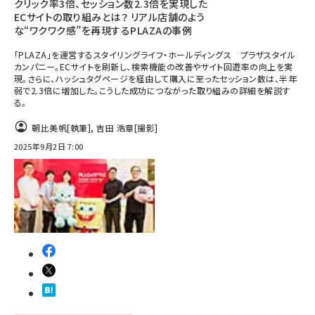
クリック率3倍、セッション数2.3倍を実現した
ECサイトの取り組みとは？ リアル店舗のよう
な“ワクワク感”を再現するPLAZAの事例
「PLAZA」を運営するスタイリングライフ・ホールディングス プラザスタイル
カンパニー。ECサイトを刷新し、検索機能の改善やサイト回遊率の向上を実
現。さらに、ハッシュタグページを経由して購入に至ったセッション数は、半年
弱で2.3倍に増加した。こうした成功につながった取り組みの詳細を解説す
る。
朝比美帆
[執筆]
,
吉田 浩章
[撮影]
2025年9月2日 7:00