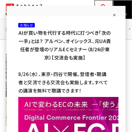
メ
ネットショップ担当者フォーラム
イ
検索
MENU
ン
お知らせ
コ
連載・特集
|
海外
海外情報
海外
AI
メタバース
AIが買い物を代行する時代に打つべき「次の
ン
一手」とは？ アルペン、オイシックス、元UA責
テ
任者が登壇のリアルECセミナー（8/26＠東
ン
朝比美帆
京）【交流会も実施】
ツ
amazon (2246)
に
8/26（水）、東京・四谷で開催。登壇者・聴講
yahoo (1900)
移
者と交流できる交流会も実施します。すべて
動
楽天 (1871)
の講演を無料で聴講できます！
ecbeing (1207)
アスクル (1119)
base (1071)
ビィ・フォアード (773)