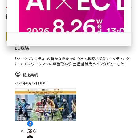
revico (739)
朝比美帆の人気記事トップ5
「ワークマンプラス」の需要を生み出すア
ンバサダー・UGCマーケティングの秘訣＆
EC戦略
「ワークマンプラス」の新たな需要を創り出す戦略、UGCマーケティング
について、ワークマンの専務取締役 土屋哲雄氏へインタビューした
参加登録はこちら↑
朝比美帆
2021年6月17日 8:00
586