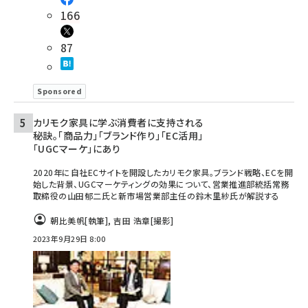
166
87
Sponsored
カリモク家具に学ぶ消費者に支持される
秘訣。「商品力」「ブランド作り」「EC活用」
「UGCマーケ」にあり
2020年に自社ECサイトを開設したカリモク家具。ブランド戦略、ECを開
始した背景、UGCマーケティングの効果について、営業推進部統括常務
取締役の山田郁二氏と新市場営業部主任の鈴木里紗氏が解説する
朝比美帆
[執筆]
,
吉田 浩章
[撮影]
2023年9月29日 8:00