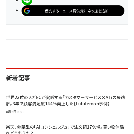
優先するニュース提供元にネッ担を追加
新着記事
世界23位のメガECが実践する「カスタマーサービス×AI」の最適
解。3年で顧客満足度144%向上した【Lululemon事例】
8月6日 8:00
楽天、会話型の「AIコンシェルジュ」で注文額17％増。買い物体験
をどう変えた？