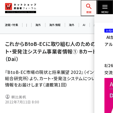
メ
ネットショップ担当者フォーラム
イ
検索
MENU
ン
コ
連載・特集
|
海外
海外情報
海外
AI
メタバース
お知
ン
A
テ
これからBtoB-ECに取り組む人のための、カー
アル
ン
ト・受発注システム事業者情報① Bカート
ツ
amazon (2258)
（Dai）
に
8/
yahoo (1907)
移
『BtoB-EC市場の現状と将来展望 2022』（インプレス
交流
動
楽天 (1874)
総合研究所）より、カート・受発注システムについての
情報をお届けします（連載第1回）
ecbeing (1211)
アスクル (1122)
朝比美帆
2022年7月11日 8:00
base (1083)
ビィ・フォアード (777)