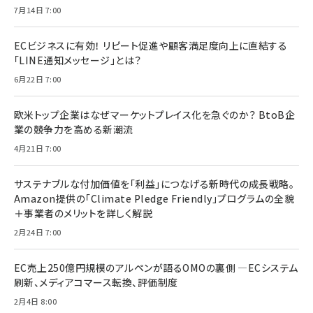
7月14日 7:00
ECビジネスに有効！ リピート促進や顧客満足度向上に直結する
「LINE通知メッセージ」とは？
6月22日 7:00
欧米トップ企業はなぜマーケットプレイス化を急ぐのか？ BtoB企
業の競争力を高める新潮流
4月21日 7:00
サステナブルな付加価値を「利益」につなげる新時代の成長戦略。
Amazon提供の「Climate Pledge Friendly」プログラムの全貌
＋事業者のメリットを詳しく解説
2月24日 7:00
EC売上250億円規模のアルペンが語るOMOの裏側 ―ECシステム
刷新、メディアコマース転換、評価制度
2月4日 8:00