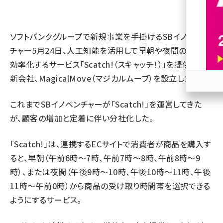
revico (737)
ソフトバンクグループで新規事業を手掛けるSBイノベン
チャー5月24日、人工知能を活用して早朝や夜間の配送を
効率化するサービス「Scatch!（スキャッチ！）」を提供する
新会社、MagicalMove（マジカルムーブ）を設立した。
参加
これまでSBイノベンチャーが「Scatch!」を運営してきた
が、顧客の増加と定着に伴い分社化した。
「Scatch!」は、連携するECサイトで消費者が商品を購入す
ると、早朝（午前6時～7時、午前7時～8時、午前8時～9
時）、または夜間（午後9時～10時、午後10時～11時、午後
11時～午前0時）から商品の受け取り時間帯を選択できる
ようにするサービス。