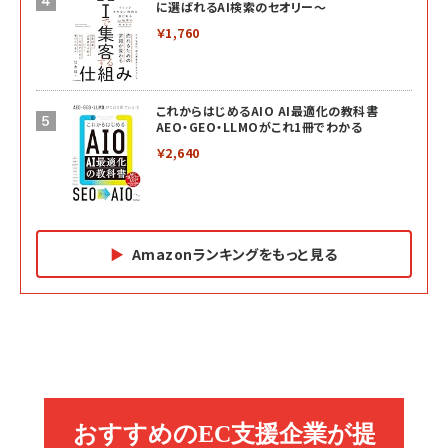
に選ばれるAI検索のセオリー～
￥1,760
これからはじめるAIO AI最適化の教科書
AEO・GEO・LLMOがこれ1冊でわかる
￥2,640
Amazonランキングをもっと見る
Amazon マーケティング・セールス全般関連書籍 の
Amazon ビジネス・経済関連書籍 の売れ筋ランキン
Amazon 経営戦略関連書籍 の売れ筋ランキング
売れ筋ランキング
グ
更新日時：2026/06/26 19:05
更新日時：2026/06/26 19:05
更新日時：2026/06/26 19:05
2億円を売り上げたプロが教える note×AI 最強の
anan(アンアン)2026/07/01号 No.2501[魅せる
ベインキャピタル 企業価値向上力の秘密
副業
カラダ2026／宮舘涼太]
￥2,640
￥1,870
￥880