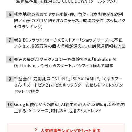
「空調風神服」を採用した「COOL DOWN（クールダウン）」
熊本地震の影響でヤマト運輸・佐川急便・日本郵便が配送制
限／小売のプロが語るオムニチャネル成功の条件【ネッ担アク
セスランキング】
老舗ECプラットフォームのEストアー「ショップサーブ」に不正
アクセス、885万件の個人情報が漏えい。店舗関連情報も流出
楽天の最新AIやテクノロジーを体験できる「Rakuten AI
Optimism」、今日からスタート。パシフィコ横浜で開催
千趣会が「刀剣乱舞 ONLINE」「SPY×FAMILY」「くまのプー
さん」「ズートピア2」などのキャラクターおせちを「ベルメゾン
ネット」で販売
Google依存からの脱却。AI経由の流入が138%増、CVRも向
上する「AIコマース」時代のAI活用の3大トレンド
人気記事ランキングをもっと見る