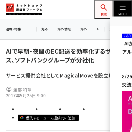
メ
ネットショップ担当者フォーラム
イ
検索
MENU
ン
コ
連載・特集
|
海外
海外情報
海外
AI
メタバース
お知
ン
A
テ
AIで早朝・夜間のEC配送を効率化するサービ
アル
ン
ス、ソフトバンクグループが分社化
ツ
amazon (2232)
に
サービス提供会社としてMagicalMoveを設立した
8/
yahoo (1894)
移
交流
動
楽天 (1863)
渡部 和章
2017年5月25日 9:00
ecbeing (1203)
アスクル (1112)
優先するニュース提供元に追加
base (1068)
ビィ・フォアード (768)