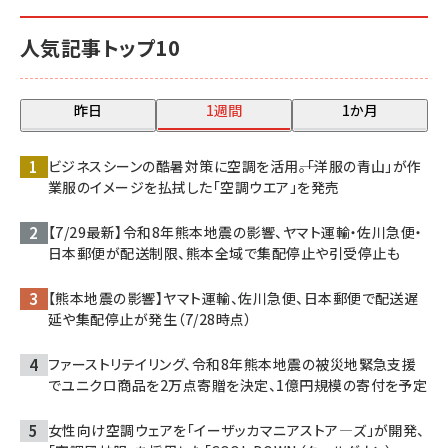
人気記事トップ10
昨日
1週間
1か月
ビジネスシーンの酷暑対策に空調を活用――。「洋服の青山」が作
業服のイメージを払拭した「空調ウエア」を発売
【7/29最新】令和8年熊本地震の影響、ヤマト運輸・佐川急便・
日本郵便が配送制限、熊本全域で集配停止や引受停止も
【熊本地震の影響】ヤマト運輸、佐川急便、日本郵便で配送遅
延や集配停止が発生（7/28時点）
ファーストリテイリング、令和8年熊本地震の被災地緊急支援
でユニクロ商品を2万点寄贈を決定、1億円規模の寄付を予定
女性向け空調ウェアを「イーザッカマニアストア―ズ」が開発、