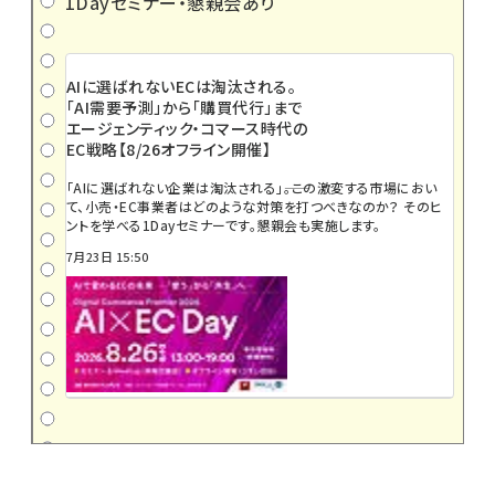
1Dayセミナー・懇親会あり
AIに選ばれないECは淘汰される。
「AI需要予測」から「購買代行」まで
エージェンティック・コマース時代の
EC戦略【8/26オフライン開催】
「AIに選ばれない企業は淘汰される」――。この激変する市場におい
て、小売・EC事業者はどのような対策を打つべきなのか？ そのヒ
ントを学べる1Dayセミナーです。懇親会も実施します。
7月23日 15:50