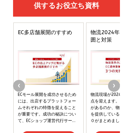
イシューからはじめよ［改訂版］――知的生産の「シンプ
小さな会社は戦略が9割
anan(アンアン)2026/06/24号 No.2500増刊
ルな本質」
スペシャルエディション[王道エンタメの矜持／
￥1,980
BTS]
￥2,200
￥1,100
ドリルを売るには穴を売れ
経営メモ 16年の起業家人生で得た知見
anan(アンアン)2026/07/08号 No.2502[2026
￥1,815
￥2,750
年後半、あなたの恋と運命／山田涼介]
￥880
Brand Shift(ブランド・シフト): 「信頼」で選ばれ
影響力の武器［新版］：人を動かす七つの原理
る時代の成長戦略
￥3,190
ママ投資家が育休中に１億貯めた株式投資
￥2,420
￥1,870
フィードバック経営 「沈黙の組織」から「高め合う
マーケティングの真実 P&G・グリコで学んだ失敗
組織」へ
と成長の法則
組織の成果を最大化する ルールのデザイン
￥3,080
￥2,200
￥1,980
Amazonランキングをもっと見る
Amazonランキングをもっと見る
Amazonランキングをもっと見る