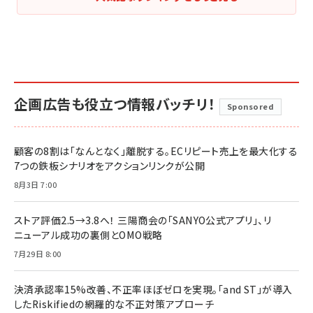
企画広告も役立つ情報バッチリ！
Sponsored
顧客の8割は「なんとなく」離脱する。ECリピート売上を最大化する
7つの鉄板シナリオをアクションリンクが公開
8月3日 7:00
ストア評価2.5→3.8へ！ 三陽商会の「SANYO公式アプリ」、リ
ニューアル成功の裏側とOMO戦略
7月29日 8:00
決済承認率15%改善、不正率ほぼゼロを実現。「and ST」が導入
したRiskifiedの網羅的な不正対策アプローチ