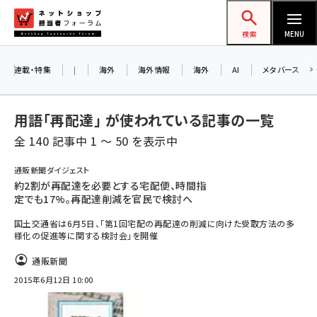
メ
ネットショップ担当者フォーラム
イ
検索
MENU
ン
お知らせ
コ
連載・特集
|
海外
海外情報
海外
AI
メタバース
AIが買い物を代行する時代に打つべき「次の
ン
一手」とは？ アルペン、オイシックス、元UA責
テ
用語「再配達」 が使われている記事の一覧
任者が登壇のリアルECセミナー（8/26＠東
ン
京）【交流会も実施】
全 140 記事中 1 ～ 50 を表示中
ツ
amazon (2253)
に
通販新聞ダイジェスト
8/26（水）、東京・四谷で開催。登壇者・聴講
約2割が再配達を必要とする宅配便、時間指
yahoo (1905)
移
者と交流できる交流会も実施します。すべて
定でも17%。再配達削減を官民で検討へ
動
楽天 (1873)
の講演を無料で聴講できます！
国土交通省は6月5日、「第1回宅配の再配達の削減に向けた受取方法の多
様化の促進等に関する検討会」を開催
ecbeing (1210)
通販新聞
アスクル (1122)
2015年6月12日 10:00
base (1079)
ビィ・フォアード (776)