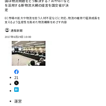
国は物流問題をどう解決する？ AIやIoTなど
を活用する新物流大網の提言を国交省が決
定
EC市場の拡大や物流を担う人材不足などに対応、物流の維持で経済成長を
支えるよう生産性を高めた物流構築をめざす内容
通販新聞
2017年6月29日 10:00
21
運営