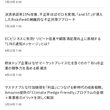
7月29日 8:00
決済承認率15%改善、不正率ほぼゼロを実現。「and ST」が導入
したRiskifiedの網羅的な不正対策アプローチ
7月14日 7:00
ECビジネスに有効！ リピート促進や顧客満足度向上に直結する
「LINE通知メッセージ」とは？
6月22日 7:00
欧米トップ企業はなぜマーケットプレイス化を急ぐのか？ BtoB企
業の競争力を高める新潮流
4月21日 7:00
サステナブルな付加価値を「利益」につなげる新時代の成長戦略。
Amazon提供の「Climate Pledge Friendly」プログラムの全貌
＋事業者のメリットを詳しく解説
2月24日 7:00