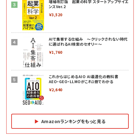
増補改訂版 起業の科学 スタートアップサイエ
ンスVer.2
￥3,520
AIで集客する仕組み ～クリックされない時代
に選ばれるAI検索のセオリー～
￥1,760
これからはじめるAIO AI最適化の教科書
AEO・GEO・LLMOがこれ1冊でわかる
￥2,640
Amazonランキングをもっと見る
Amazon マーケティング・セールス全般関連書籍 の
Amazon ビジネス・経済関連書籍 の売れ筋ランキン
Amazon 経営戦略関連書籍 の売れ筋ランキング