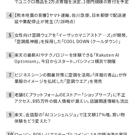
でユニクロ商品を2万点寄贈を決定、1億円規模の寄付を予定
【熊本地震の影響】ヤマト運輸、佐川急便、日本郵便で配送遅
延や集配停止が発生（7/28時点）
女性向け空調ウェアを「イーザッカマニアストア―ズ」が開発、
「空調風神服」を採用した「COOL DOWN（クールダウン）」
楽天の最新AIやテクノロジーを体験できる「Rakuten AI
Optimism」、今日からスタート。パシフィコ横浜で開催
ビジネスシーンの酷暑対策に空調を活用――。「洋服の青山」が作
業服のイメージを払拭した「空調ウエア」を発売
老舗ECプラットフォームのEストアー「ショップサーブ」に不正
アクセス、885万件の個人情報が漏えい。店舗関連情報も流出
楽天、会話型の「AIコンシェルジュ」で注文額17％増。買い物
体験をどう変えた？
ローソン、POSレジでステーブルコインによる店頭決済の実証