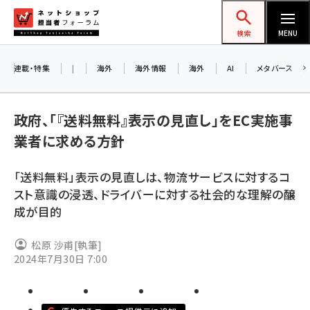
メ
ネットショップ担当者フォーラム
イ
検索
MENU
ン
コ
連載・特集
|
海外
海外情報
海外
AI
メタバース
ン
テ
政府、「『送料無料』表示の見直し」をEC実施事
ン
業者に求める方針
ツ
amazon (2253)
に
「送料無料」表示の見直しは、物流サービスに対するコ
yahoo (1905)
移
スト意識の浸透、ドライバーに対する社会的な理解の醸
動
楽天 (1873)
成が目的
ecbeing (1210)
松原 沙甫
[執筆]
アスクル (1122)
2024年7月30日 7:00
base (1079)
ビィ・フォアード (776)