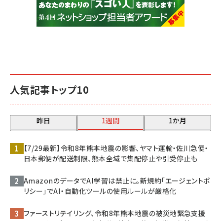
人気記事トップ10
昨日
1週間
1か月
【7/29最新】令和8年熊本地震の影響、ヤマト運輸・佐川急便・
日本郵便が配送制限、熊本全域で集配停止や引受停止も
AmazonのデータでAI学習は禁止に。新規約「エージェントポ
リシー」でAI・自動化ツールの使用ルールが厳格化
ファーストリテイリング、令和8年熊本地震の被災地緊急支援