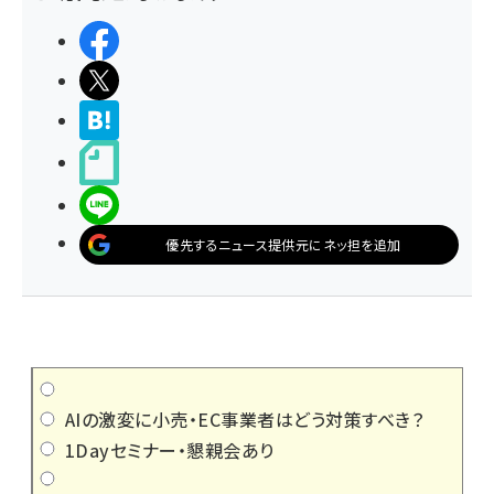
シェアする
ポストする
>ブクマする
noteで書く
LINEで送る
優先するニュース提供元にネッ担を追加
AIの激変に小売・EC事業者はどう対策すべき？
1Dayセミナー・懇親会あり