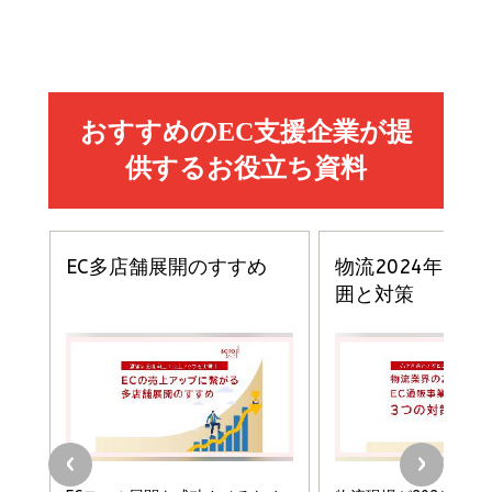
売れ筋ランキング
グ
更新日時：2026/06/26 19:05
更新日時：2026/06/26 19:05
更新日時：2026/06/26 19:05
2億円を売り上げたプロが教える note×AI 最強の
anan(アンアン)2026/07/01号 No.2501[魅せる
ベインキャピタル 企業価値向上力の秘密
副業
カラダ2026／宮舘涼太]
￥2,640
￥1,870
￥880
イシューからはじめよ［改訂版］――知的生産の「シンプ
小さな会社は戦略が9割
anan(アンアン)2026/06/24号 No.2500増刊
ルな本質」
スペシャルエディション[王道エンタメの矜持／
￥1,980
BTS]
￥2,200
￥1,100
ドリルを売るには穴を売れ
経営メモ 16年の起業家人生で得た知見
anan(アンアン)2026/07/08号 No.2502[2026
￥1,815
￥2,750
年後半、あなたの恋と運命／山田涼介]
￥880
Brand Shift(ブランド・シフト): 「信頼」で選ばれ
影響力の武器［新版］：人を動かす七つの原理
る時代の成長戦略
￥3,190
ママ投資家が育休中に１億貯めた株式投資
￥2,420
￥1,870
フィードバック経営 「沈黙の組織」から「高め合う
マーケティングの真実 P&G・グリコで学んだ失敗
組織」へ
と成長の法則
組織の成果を最大化する ルールのデザイン
￥3,080
￥2,200