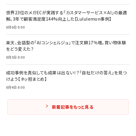
世界23位のメガECが実践する「カスタマーサービス×AI」の最適
解。3年で顧客満足度144%向上した【Lululemon事例】
8月6日 8:00
楽天、会話型の「AIコンシェルジュ」で注文額17％増。買い物体験
をどう変えた？
8月5日 8:00
成功事例を真似しても成果は出ない！？「自社だけの答え」を見つ
けよう【ネッ担まとめ】
8月4日 8:00
新着記事をもっと見る