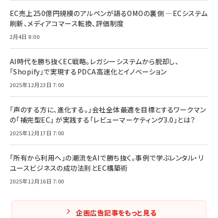
EC売上250億円規模のアルペンが語るOMOの裏側 ―ECシステム
刷新、メディアコマース転換、評価制度
2月4日 8:00
AI時代を勝ち抜くEC戦略。レガシーシステムから脱却し、
「Shopify」で実現するPDCA高速化とイノベーション
2025年12月23日 7:00
「声のする方に、進化する。」会社全体最適を目標とするワークマン
の「補完型EC」 が実践する「レビューマーケティング3.0」とは？
2025年12月17日 7:00
「所有から利用へ」の潮流をAIで勝ち抜く。事例で学ぶレンタル・リ
ユースビジネスの成功法則とEC構築術
2025年12月16日 7:00
企画広告記事をもっと見る