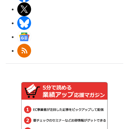
X(エックス)
BlueSky
Googleニュース
RSS