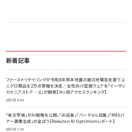
新着記事
ファーストリテイリングが令和8年熊本地震の被災地緊急支援でユ
ニクロ商品を2万点寄贈を決定／女性向け空調ウェアを「イーザッ
カマニアストア―ズ」が開発【ネッ担アクセスランキング】
8月7日 8:00
「楽天市場」がAI戦略を公開。「AI店長」「バーチャル試着」「RMSバ
ナー画像生成」の全ぼう【Rakuten AI Optimismレポート】
8月7日 7:00