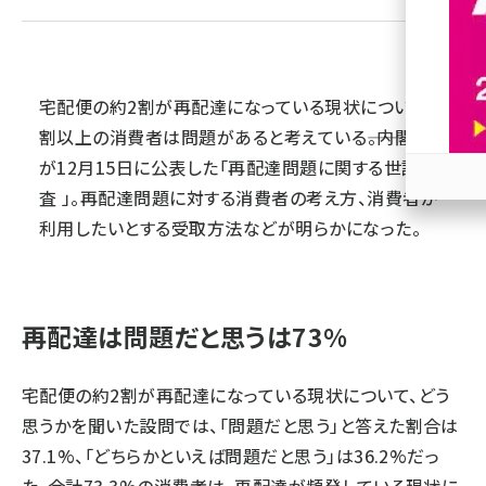
revico (738)
宅配便の約2割が再配達になっている現状について、7
割以上の消費者は問題があると考えている――。内閣府
が12月15日に公表した「再配達問題に関する世論調
査 」。再配達問題に対する消費者の考え方、消費者が
参加
利用したいとする受取方法などが明らかになった。
再配達は問題だと思うは73%
宅配便の約2割が再配達になっている現状について、どう
思うかを聞いた設問では、「問題だと思う」と答えた割合は
37.1%、「どちらかといえば問題だと思う」は36.2%だっ