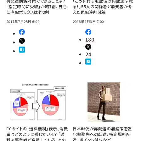
再配達削減対策でできることは?
「こうすれば宅配便の再配達は減
「指定時間に受取」が約7割、自宅
る！」55人の関係者と消費者が考
に宅配ボックスは約2割
えた再配達削減策
2017年7月25日 6:00
2018年4月3日 7:00
180
24
ECサイトの「送料無料」表示、消費
日本郵便が再配達の削減策を強
者はどのように感じている？ 「送
化――勤務先への転送、指定場所配
料は事業者が負担している」との
達、ポイント付与など