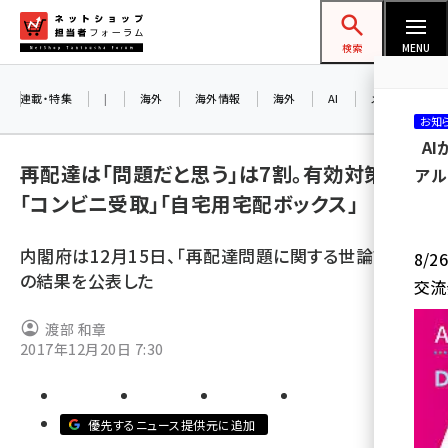
メ
ネットショップ担当者フォーラム
イ
検索
MENU
ン
コ
連載・特集
|
海外
海外情報
海外
AI
メタバース
お知
ン
A
テ
再配達は「問題だと思う」は7割。有効対策は
アル
ン
「コンビニ受取」「自宅用宅配ボックス」
ツ
amazon (2243)
に
内閣府は12月15日、「再配達問題に関する世論調査 」
8/
yahoo (1898)
移
の結果を公表した
交流
動
楽天 (1869)
渡部 和章
ecbeing (1205)
2017年12月20日 7:30
アスクル (1115)
base (1070)
優先するニュース提供元に追加
ビィ・フォアード (772)