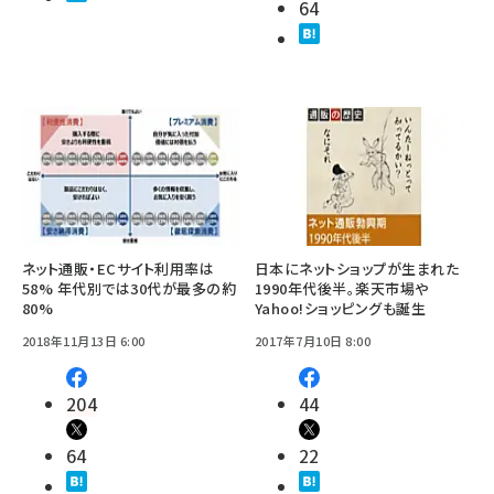
64
ネット通販・ECサイト利用率は
日本にネットショップが生まれた
58% 年代別では30代が最多の約
1990年代後半。楽天市場や
80%
Yahoo!ショッピングも誕生
2018年11月13日 6:00
2017年7月10日 8:00
204
44
64
22