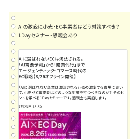
AIの激変に小売・EC事業者はどう対策すべき？
1Dayセミナー・懇親会あり
AIに選ばれないECは淘汰される。
「AI需要予測」から「購買代行」まで
エージェンティック・コマース時代の
EC戦略【8/26オフライン開催】
「AIに選ばれない企業は淘汰される」――。この激変する市場におい
て、小売・EC事業者はどのような対策を打つべきなのか？ そのヒ
ントを学べる1Dayセミナーです。懇親会も実施します。
7月23日 15:50