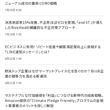
ニューアル成功の裏側とOMO戦略
7月29日 8:00
決済承認率15%改善、不正率ほぼゼロを実現。「and ST」が導入
したRiskifiedの網羅的な不正対策アプローチ
7月14日 7:00
ECビジネスに有効！ リピート促進や顧客満足度向上に直結する
「LINE通知メッセージ」とは？
6月22日 7:00
欧米トップ企業はなぜマーケットプレイス化を急ぐのか？ BtoB企
業の競争力を高める新潮流
4月21日 7:00
サステナブルな付加価値を「利益」につなげる新時代の成長戦略。
Amazon提供の「Climate Pledge Friendly」プログラムの全貌
＋事業者のメリットを詳しく解説