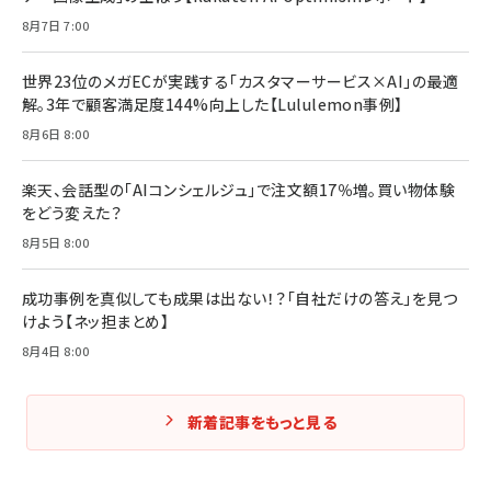
マーケティングの真実 P&G・グリコで学んだ失敗
組織」へ
と成長の法則
8月7日 7:00
組織の成果を最大化する ルールのデザイン
￥3,080
￥2,200
￥1,980
世界23位のメガECが実践する「カスタマーサービス×AI」の最適
解。3年で顧客満足度144%向上した【Lululemon事例】
Amazonランキングをもっと見る
Amazonランキングをもっと見る
8月6日 8:00
Amazonランキングをもっと見る
楽天、会話型の「AIコンシェルジュ」で注文額17％増。買い物体験
をどう変えた？
8月5日 8:00
成功事例を真似しても成果は出ない！？「自社だけの答え」を見つ
けよう【ネッ担まとめ】
8月4日 8:00
新着記事をもっと見る