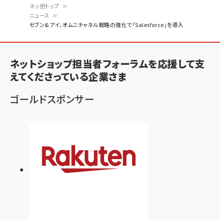
ネッ担トップ
ニュース
パ
セブン&アイ、オムニチャネル戦略の強化で「Salesforce」を導入
ン
く
ネットショップ担当者フォーラムを応援して支
ず
えてくださっている企業さま
ゴールドスポンサー