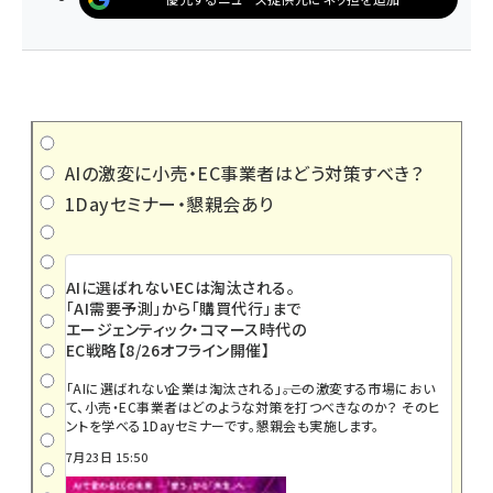
AIの激変に小売・EC事業者はどう対策すべき？
1Dayセミナー・懇親会あり
AIに選ばれないECは淘汰される。
「AI需要予測」から「購買代行」まで
エージェンティック・コマース時代の
EC戦略【8/26オフライン開催】
「AIに選ばれない企業は淘汰される」――。この激変する市場におい
て、小売・EC事業者はどのような対策を打つべきなのか？ そのヒ
ントを学べる1Dayセミナーです。懇親会も実施します。
7月23日 15:50