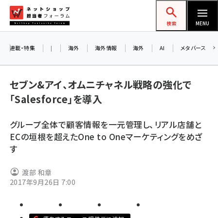
メ
ネットショップ担当者フォーラム
イ
検索
MENU
ン
コ
連載・特集
|
海外
海外情報
海外
AI
メタバース
ン
お
テ
A
セブン&アイ、オムニチャネル戦略の強化で
ン
ア
「Salesforce」を導入
ツ
amazon (2258)
に
グループ全体で顧客情報を一元管理し、リアル店舗と
yahoo (1907)
8
移
ECの垣根を超えたOne to Oneマーケティングをめざ
交
動
楽天 (1874)
す
ecbeing (1211)
渡部 和章
アスクル (1122)
2017年9月26日 7:00
base (1083)
ビィ・フォアード (777)