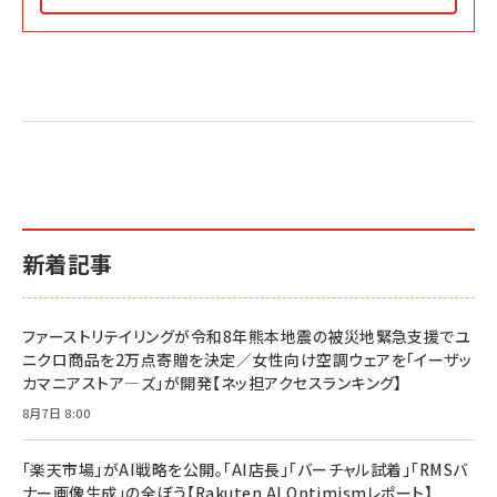
Amazon マーケティング・セールス全般関連書籍 の
Amazon ビジネス・経済関連書籍 の売れ筋ランキン
Amazon 経営戦略関連書籍 の売れ筋ランキング
売れ筋ランキング
グ
更新日時：2026/06/26 19:05
更新日時：2026/06/26 19:05
更新日時：2026/06/26 19:05
2億円を売り上げたプロが教える note×AI 最強の
anan(アンアン)2026/07/01号 No.2501[魅せる
ベインキャピタル 企業価値向上力の秘密
副業
カラダ2026／宮舘涼太]
￥2,640
￥1,870
￥880
イシューからはじめよ［改訂版］――知的生産の「シンプ
小さな会社は戦略が9割
anan(アンアン)2026/06/24号 No.2500増刊
ルな本質」
スペシャルエディション[王道エンタメの矜持／
￥1,980
新着記事
BTS]
￥2,200
￥1,100
ドリルを売るには穴を売れ
経営メモ 16年の起業家人生で得た知見
ファーストリテイリングが令和8年熊本地震の被災地緊急支援でユ
anan(アンアン)2026/07/08号 No.2502[2026
￥1,815
￥2,750
ニクロ商品を2万点寄贈を決定／女性向け空調ウェアを「イーザッ
年後半、あなたの恋と運命／山田涼介]
カマニアストア―ズ」が開発【ネッ担アクセスランキング】
￥880
Brand Shift(ブランド・シフト): 「信頼」で選ばれ
影響力の武器［新版］：人を動かす七つの原理
8月7日 8:00
る時代の成長戦略
￥3,190
ママ投資家が育休中に１億貯めた株式投資
￥2,420
￥1,870
「楽天市場」がAI戦略を公開。「AI店長」「バーチャル試着」「RMSバ
ナー画像生成」の全ぼう【Rakuten AI Optimismレポート】
フィードバック経営 「沈黙の組織」から「高め合う