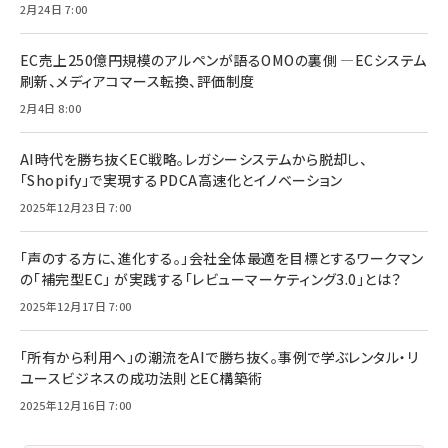
2月24日 7:00
EC売上250億円規模のアルペンが語るOMOの裏側 ―ECシステム
刷新、メディアコマース転換、評価制度
2月4日 8:00
AI時代を勝ち抜くEC戦略。レガシーシステムから脱却し、
「Shopify」で実現するPDCA高速化とイノベーション
2025年12月23日 7:00
「声のする方に、進化する。」会社全体最適を目標とするワークマン
の「補完型EC」 が実践する「レビューマーケティング3.0」とは？
2025年12月17日 7:00
「所有から利用へ」の潮流をAIで勝ち抜く。事例で学ぶレンタル・リ
ユースビジネスの成功法則とEC構築術
2025年12月16日 7:00