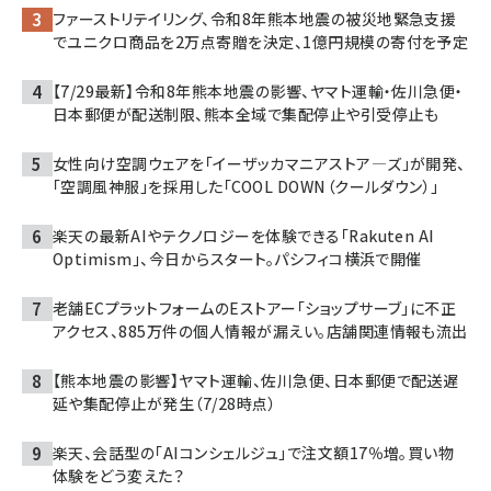
ファーストリテイリング、令和8年熊本地震の被災地緊急支援
でユニクロ商品を2万点寄贈を決定、1億円規模の寄付を予定
【7/29最新】令和8年熊本地震の影響、ヤマト運輸・佐川急便・
日本郵便が配送制限、熊本全域で集配停止や引受停止も
女性向け空調ウェアを「イーザッカマニアストア―ズ」が開発、
「空調風神服」を採用した「COOL DOWN（クールダウン）」
楽天の最新AIやテクノロジーを体験できる「Rakuten AI
Optimism」、今日からスタート。パシフィコ横浜で開催
老舗ECプラットフォームのEストアー「ショップサーブ」に不正
アクセス、885万件の個人情報が漏えい。店舗関連情報も流出
【熊本地震の影響】ヤマト運輸、佐川急便、日本郵便で配送遅
延や集配停止が発生（7/28時点）
楽天、会話型の「AIコンシェルジュ」で注文額17％増。買い物
体験をどう変えた？