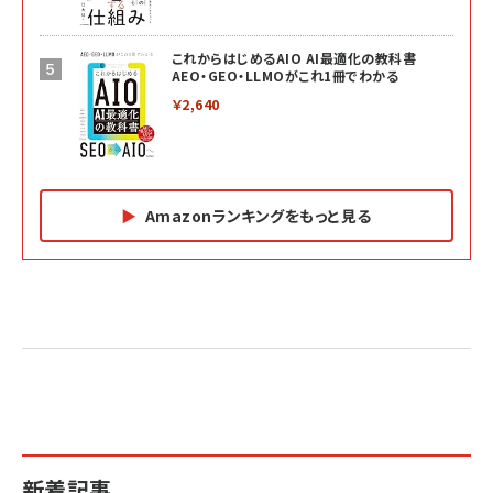
これからはじめるAIO AI最適化の教科書
AEO・GEO・LLMOがこれ1冊でわかる
￥2,640
Amazonランキングをもっと見る
Amazon マーケティング・セールス全般関連書籍 の
Amazon ビジネス・経済関連書籍 の売れ筋ランキン
Amazon 経営戦略関連書籍 の売れ筋ランキング
売れ筋ランキング
グ
更新日時：2026/06/26 19:05
更新日時：2026/06/26 19:05
更新日時：2026/06/26 19:05
2億円を売り上げたプロが教える note×AI 最強の
anan(アンアン)2026/07/01号 No.2501[魅せる
ベインキャピタル 企業価値向上力の秘密
副業
カラダ2026／宮舘涼太]
￥2,640
￥1,870
￥880
イシューからはじめよ［改訂版］――知的生産の「シンプ
小さな会社は戦略が9割
anan(アンアン)2026/06/24号 No.2500増刊
ルな本質」
スペシャルエディション[王道エンタメの矜持／
￥1,980
新着記事
BTS]
￥2,200