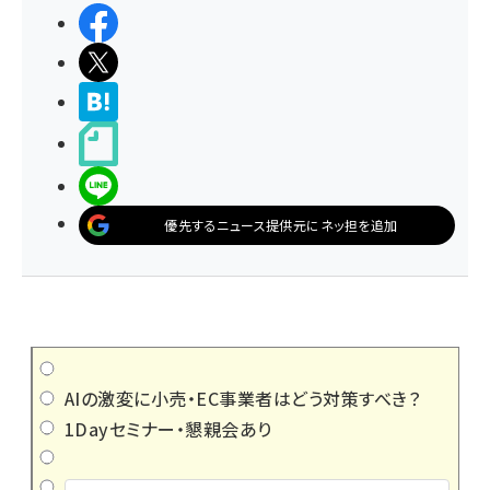
シェアする
ポストする
>ブクマする
noteで書く
LINEで送る
優先するニュース提供元にネッ担を追加
AIの激変に小売・EC事業者はどう対策すべき？
1Dayセミナー・懇親会あり