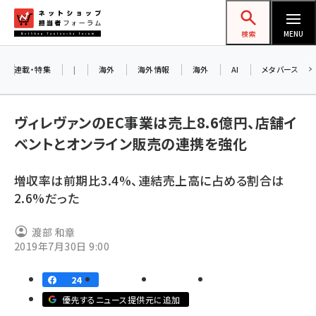
メ
ネットショップ担当者フォーラム
イ
検索
MENU
ン
コ
連載・特集
|
海外
海外情報
海外
AI
メタバース
お知ら
ン
AI
テ
アル
ヴィレヴァンのEC事業は売上8.6億円、店舗イ
ン
ベントとオンライン販売の連携を強化
ツ
amazon (2243)
に
8/2
増収率は前期比3.4%、連結売上高に占める割合は
yahoo (1898)
移
2.6%だった
交流
動
楽天 (1869)
渡部 和章
ecbeing (1205)
2019年7月30日 9:00
アスクル (1115)
24
base (1070)
優先するニュース提供元に追加
ビィ・フォアード (772)