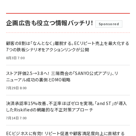
企画広告も役立つ情報バッチリ！
Sponsored
顧客の8割は「なんとなく」離脱する。ECリピート売上を最大化する
7つの鉄板シナリオをアクションリンクが公開
8月3日 7:00
ストア評価2.5→3.8へ！ 三陽商会の「SANYO公式アプリ」、リ
ニューアル成功の裏側とOMO戦略
7月29日 8:00
決済承認率15%改善、不正率ほぼゼロを実現。「and ST」が導入
したRiskifiedの網羅的な不正対策アプローチ
7月14日 7:00
ECビジネスに有効！ リピート促進や顧客満足度向上に直結する