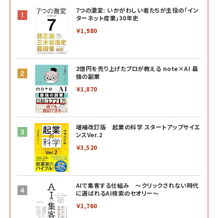
7つの激変: いかがわしい者たちが主役の「イン
ターネット産業」30年史
￥1,980
2億円を売り上げたプロが教える note×AI 最
強の副業
￥1,870
増補改訂版 起業の科学 スタートアップサイエ
ンスVer.2
￥3,520
AIで集客する仕組み ～クリックされない時代
に選ばれるAI検索のセオリー～
￥1,760