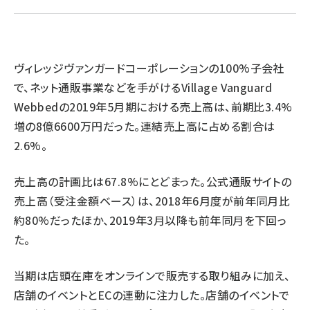
revico (738)
ヴィレッジヴァンガードコーポレーションの100%子会社
で、ネット通販事業などを手がけるVillage Vanguard
Webbedの2019年5月期における売上高は、前期比3.4%
増の8億6600万円だった。連結売上高に占める割合は
2.6%。
参加
売上高の計画比は67.8%にとどまった。公式通販サイトの
売上高（受注金額ベース）は、2018年6月度が前年同月比
約80%だったほか、2019年3月以降も前年同月を下回っ
た。
当期は店頭在庫をオンラインで販売する取り組みに加え、
店舗のイベントとECの連動に注力した。店舗のイベントで