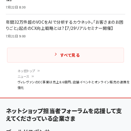
7月22日 8:30
年間32万件超のVOCをAIで分析するカウネット。「お客さまのお困
りごと」起点のCX向上戦略とは？【7/29リアルセミナー開催】
7月21日 9:00
すべて見る
ネッ担トップ
ニュース
パ
ヴィレヴァンのEC事業は売上8.6億円、店舗イベントとオンライン販売の連携を
強化
ン
く
ず
ネットショップ担当者フォーラムを応援して支
えてくださっている企業さま