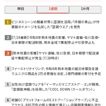
昨日
1週間
1か月
ビジネスシーンの酷暑対策に空調を活用――。「洋服の青山」が作
業服のイメージを払拭した「空調ウエア」を発売
【7/29最新】令和8年熊本地震の影響、ヤマト運輸・佐川急便・
日本郵便が配送制限、熊本全域で集配停止や引受停止も
【熊本地震の影響】ヤマト運輸、佐川急便、日本郵便で配送遅
延や集配停止が発生（7/28時点）
ファーストリテイリング、令和8年熊本地震の被災地緊急支援
でユニクロ商品を2万点寄贈を決定、1億円規模の寄付を予定
女性向け空調ウェアを「イーザッカマニアストア―ズ」が開発、
「空調風神服」を採用した「COOL DOWN（クールダウン）」
老舗ECプラットフォームのEストアー「ショップサーブ」に不正
アクセス、885万件の個人情報が漏えい。店舗関連情報も流出