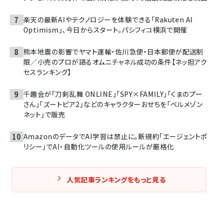
楽天の最新AIやテクノロジーを体験できる「Rakuten AI
Optimism」、今日からスタート。パシフィコ横浜で開催
熊本地震の影響でヤマト運輸・佐川急便・日本郵便が配送制
限／小売のプロが語るオムニチャネル成功の条件【ネッ担アク
セスランキング】
千趣会が「刀剣乱舞 ONLINE」「SPY×FAMILY」「くまのプー
さん」「ズートピア2」などのキャラクターおせちを「ベルメゾン
ネット」で販売
AmazonのデータでAI学習は禁止に。新規約「エージェントポ
リシー」でAI・自動化ツールの使用ルールが厳格化
人気記事ランキングをもっと見る