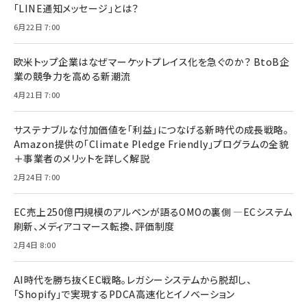
「LINE通知メッセージ」とは？
6月22日 7:00
欧米トップ企業はなぜマーケットプレイス化を急ぐのか？ BtoB企
業の競争力を高める新潮流
4月21日 7:00
サステナブルな付加価値を「利益」につなげる新時代の成長戦略。
Amazon提供の「Climate Pledge Friendly」プログラムの全貌
＋事業者のメリットを詳しく解説
2月24日 7:00
EC売上250億円規模のアルペンが語るOMOの裏側 ―ECシステム
刷新、メディアコマース転換、評価制度
2月4日 8:00
AI時代を勝ち抜くEC戦略。レガシーシステムから脱却し、
「Shopify」で実現するPDCA高速化とイノベーション