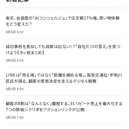
￥1,100
ドリルを売るには穴を売れ
経営メモ 16年の起業家人生で得た知見
楽天、会話型の「AIコンシェルジュ」で注文額17％増。買い物体験
anan(アンアン)2026/07/08号 No.2502[2026
￥1,815
￥2,750
をどう変えた？
年後半、あなたの恋と運命／山田涼介]
￥880
8月5日 8:00
Brand Shift(ブランド・シフト): 「信頼」で選ばれ
影響力の武器［新版］：人を動かす七つの原理
る時代の成長戦略
￥3,190
ママ投資家が育休中に１億貯めた株式投資
成功事例を真似しても成果は出ない！？「自社だけの答え」を見つ
￥2,420
￥1,870
けよう【ネッ担まとめ】
フィードバック経営 「沈黙の組織」から「高め合う
8月4日 8:00
マーケティングの真実 P&G・グリコで学んだ失敗
組織」へ
と成長の法則
組織の成果を最大化する ルールのデザイン
￥3,080
￥2,200
LINEは「売る場」ではなく「距離を縮める場」。阪急交通社・宇和川
￥1,980
匠氏が語る、顧客の意思決定を支えるデジタル戦略
8月3日 8:00
Amazonランキングをもっと見る
Amazonランキングをもっと見る
Amazonランキングをもっと見る
顧客の8割は「なんとなく」離脱する。ECリピート売上を最大化する
7つの鉄板シナリオをアクションリンクが公開
8月3日 7:00