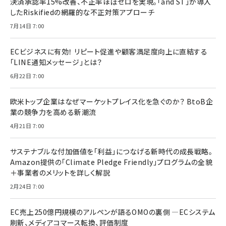
決済承認率15%改善、不正率ほぼゼロを実現。「and ST」が導入
したRiskifiedの網羅的な不正対策アプローチ
7月14日 7:00
ECビジネスに有効！ リピート促進や顧客満足度向上に直結する
「LINE通知メッセージ」とは？
6月22日 7:00
欧米トップ企業はなぜマーケットプレイス化を急ぐのか？ BtoB企
業の競争力を高める新潮流
4月21日 7:00
サステナブルな付加価値を「利益」につなげる新時代の成長戦略。
Amazon提供の「Climate Pledge Friendly」プログラムの全貌
＋事業者のメリットを詳しく解説
2月24日 7:00
EC売上250億円規模のアルペンが語るOMOの裏側 ―ECシステム
刷新、メディアコマース転換、評価制度