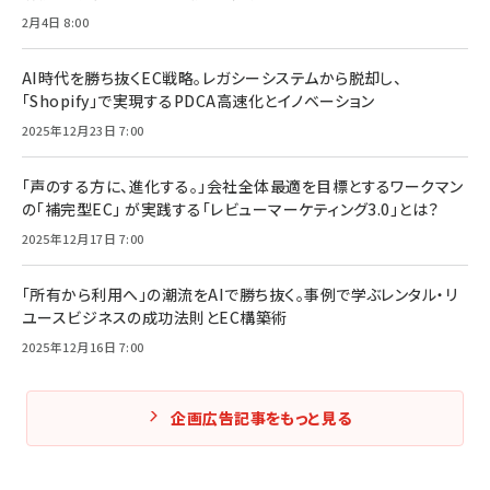
2月4日 8:00
AI時代を勝ち抜くEC戦略。レガシーシステムから脱却し、
「Shopify」で実現するPDCA高速化とイノベーション
2025年12月23日 7:00
「声のする方に、進化する。」会社全体最適を目標とするワークマン
の「補完型EC」 が実践する「レビューマーケティング3.0」とは？
2025年12月17日 7:00
「所有から利用へ」の潮流をAIで勝ち抜く。事例で学ぶレンタル・リ
ユースビジネスの成功法則とEC構築術
2025年12月16日 7:00
企画広告記事をもっと見る