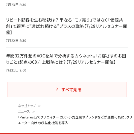
7月23日 8:30
リピート顧客を生む秘訣は？ 単なる「モノ売り」ではなく「価値共
創」で顧客に“選ばれ続ける”プラスの戦略【7/29リアルセミナー開
催】
7月22日 8:30
年間32万件超のVOCをAIで分析するカウネット。「お客さまのお困
りごと」起点のCX向上戦略とは？【7/29リアルセミナー開催】
7月21日 9:00
すべて見る
ネッ担トップ
ニュース
パ
「Pinterest」でクリエイターとEC・小売企業やブランドなどが連携可能に、クリ
エイター向けの収益化機能を導入
ン