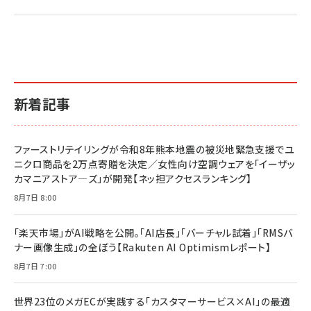
2億円を売り上げたプロが教える note×AI 最強の
anan(アンアン)2026/07/01号 No.2501[魅せる
ベインキャピタル 企業価値向上力の秘密
副業
カラダ2026／宮舘涼太]
￥2,640
￥1,870
￥880
イシューからはじめよ［改訂版］――知的生産の「シンプ
小さな会社は戦略が9割
anan(アンアン)2026/06/24号 No.2500増刊
ルな本質」
スペシャルエディション[王道エンタメの矜持／
￥1,980
新着記事
BTS]
￥2,200
￥1,100
ドリルを売るには穴を売れ
経営メモ 16年の起業家人生で得た知見
ファーストリテイリングが令和8年熊本地震の被災地緊急支援でユ
anan(アンアン)2026/07/08号 No.2502[2026
￥1,815
￥2,750
ニクロ商品を2万点寄贈を決定／女性向け空調ウェアを「イーザッ
年後半、あなたの恋と運命／山田涼介]
カマニアストア―ズ」が開発【ネッ担アクセスランキング】
￥880
Brand Shift(ブランド・シフト): 「信頼」で選ばれ
影響力の武器［新版］：人を動かす七つの原理
8月7日 8:00
る時代の成長戦略
￥3,190
ママ投資家が育休中に１億貯めた株式投資
￥2,420
￥1,870
「楽天市場」がAI戦略を公開。「AI店長」「バーチャル試着」「RMSバ
ナー画像生成」の全ぼう【Rakuten AI Optimismレポート】
フィードバック経営 「沈黙の組織」から「高め合う
マーケティングの真実 P&G・グリコで学んだ失敗
組織」へ
と成長の法則
8月7日 7:00
組織の成果を最大化する ルールのデザイン
￥3,080
￥2,200
￥1,980
世界23位のメガECが実践する「カスタマーサービス×AI」の最適