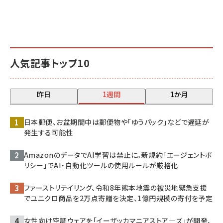
人気記事トップ10
昨日
1週間
1か月
日本郵便、お盆期間中は郵便物や「ゆうパック」などで遅延が
発生する可能性
AmazonのデータでAI学習は禁止に。新規約「エージェントポ
リシー」でAI・自動化ツールの使用ルールが厳格化
ファーストリテイリング、令和8年熊本地震の被災地緊急支援
でユニクロ商品を2万点寄贈を決定、1億円規模の寄付を予定
女性向け空調ウェアを「イーザッカマニアストア―ズ」が開発、