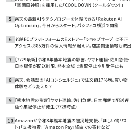
「空調風神服」を採用した「COOL DOWN（クールダウン）」
楽天の最新AIやテクノロジーを体験できる「Rakuten AI
Optimism」、今日からスタート。パシフィコ横浜で開催
老舗ECプラットフォームのEストアー「ショップサーブ」に不正
アクセス、885万件の個人情報が漏えい。店舗関連情報も流出
【7/29最新】令和8年熊本地震の影響、ヤマト運輸・佐川急便・
日本郵便が配送制限、熊本全域で集配停止や引受停止も
楽天、会話型の「AIコンシェルジュ」で注文額17％増。買い物
体験をどう変えた？
【熊本地震の影響】ヤマト運輸、佐川急便、日本郵便で配送遅
延や集配停止が発生（7/28時点）
Amazonが令和8年熊本地震の被災地支援、「ほしい物リス
ト」「支援物資」「Amazon Pay」経由での寄付など