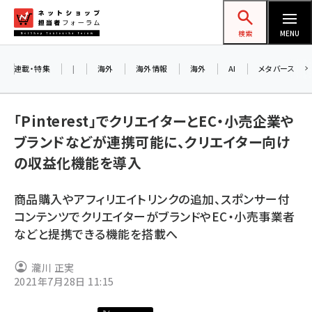
メ
ネットショップ担当者フォーラム
イ
検索
MENU
ン
コ
連載・特集
|
海外
海外情報
海外
AI
メタバース
お知ら
ン
AI
テ
アル
「Pinterest」でクリエイターとEC・小売企業や
ン
ブランドなどが連携可能に、クリエイター向け
ツ
amazon (2259)
の収益化機能を導入
に
8/2
yahoo (1908)
移
交流
商品購入やアフィリエイトリンクの追加、スポンサー付
動
楽天 (1874)
コンテンツでクリエイターがブランドやEC・小売事業者
などと提携できる機能を搭載へ
ecbeing (1211)
アスクル (1122)
瀧川 正実
2021年7月28日 11:15
base (1083)
ビィ・フォアード (778)