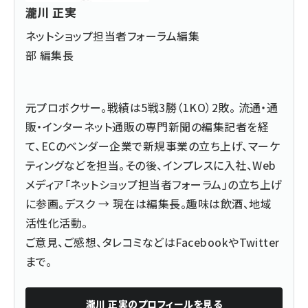
瀧川 正実
ネットショップ担当者フォーラム編集
部 編集長
元プロボクサー。戦績は5戦3勝（1KO）2敗。 流通・通
販・インターネット通販の専門新聞の編集記者を経
て、ECのベンダー企業で新規事業の立ち上げ、マーケ
ティングなどを担当。その後、インプレスに入社、Web
メディア「ネットショップ担当者フォーラム」の立ち上げ
に参画。デスク → 現在は編集長。趣味は飲酒、地域
活性化活動。
ご意見、ご感想、タレコミなどは
Facebook
や
Twitter
まで。
瀧川 正実
のプロフィールを見る