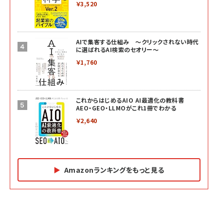
￥3,520
AIで集客する仕組み ～クリックされない時代
に選ばれるAI検索のセオリー～
￥1,760
これからはじめるAIO AI最適化の教科書
AEO・GEO・LLMOがこれ1冊でわかる
￥2,640
Amazonランキングをもっと見る
Amazon マーケティング・セールス全般関連書籍 の
Amazon ビジネス・経済関連書籍 の売れ筋ランキン
Amazon 経営戦略関連書籍 の売れ筋ランキング
売れ筋ランキング
グ
更新日時：2026/06/26 19:05
更新日時：2026/06/26 19:05
更新日時：2026/06/26 19:05