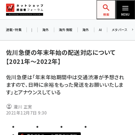
メ
ネットショップ担当者フォーラム
イ
検索
MENU
ン
コ
連載・特集
|
海外
海外情報
海外
AI
メタバース
ン
お
テ
佐川急便の年末年始の配送対応について
ン
ア
【2021年～2022年】
ツ
amazon (2247)
に
佐川急便は「年末年始期間中は交通渋滞が予想され
yahoo (1901)
移
8
ますので、日時に余裕をもった発送をお願いいたしま
交
動
楽天 (1871)
す」とアナウンスしている
ecbeing (1207)
瀧川 正実
アスクル (1119)
2021年12月7日 9:30
base (1075)
ビィ・フォアード (773)