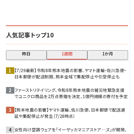
人気記事トップ10
昨日
1週間
1か月
【7/29最新】令和8年熊本地震の影響、ヤマト運輸・佐川急便・
日本郵便が配送制限、熊本全域で集配停止や引受停止も
ファーストリテイリング、令和8年熊本地震の被災地緊急支援
でユニクロ商品を2万点寄贈を決定、1億円規模の寄付を予定
【熊本地震の影響】ヤマト運輸、佐川急便、日本郵便で配送遅
延や集配停止が発生（7/28時点）
女性向け空調ウェアを「イーザッカマニアストア―ズ」が開発、