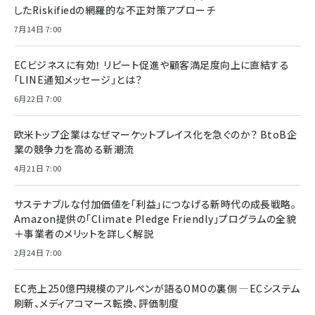
したRiskifiedの網羅的な不正対策アプローチ
7月14日 7:00
ECビジネスに有効！ リピート促進や顧客満足度向上に直結する
「LINE通知メッセージ」とは？
6月22日 7:00
欧米トップ企業はなぜマーケットプレイス化を急ぐのか？ BtoB企
業の競争力を高める新潮流
4月21日 7:00
サステナブルな付加価値を「利益」につなげる新時代の成長戦略。
Amazon提供の「Climate Pledge Friendly」プログラムの全貌
＋事業者のメリットを詳しく解説
2月24日 7:00
EC売上250億円規模のアルペンが語るOMOの裏側 ―ECシステム
刷新、メディアコマース転換、評価制度