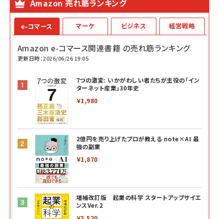
Amazon 売れ筋ランキング
マーケ
ビジネス
経営戦略
e-コマース
Amazon e-コマース関連書籍 の売れ筋ランキング
更新日時：2026/06/26 19:05
7つの激変: いかがわしい者たちが主役の「イン
ターネット産業」30年史
￥1,980
2億円を売り上げたプロが教える note×AI 最
強の副業
￥1,870
増補改訂版 起業の科学 スタートアップサイエ
ンスVer.2
￥3,520