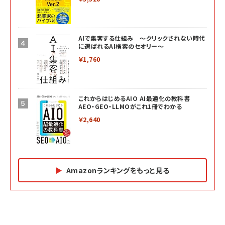
AIで集客する仕組み ～クリックされない時代
に選ばれるAI検索のセオリー～
￥1,760
これからはじめるAIO AI最適化の教科書
AEO・GEO・LLMOがこれ1冊でわかる
￥2,640
Amazonランキングをもっと見る
Amazon マーケティング・セールス全般関連書籍 の
Amazon ビジネス・経済関連書籍 の売れ筋ランキン
Amazon 経営戦略関連書籍 の売れ筋ランキング
売れ筋ランキング
グ
更新日時：2026/06/26 19:05
更新日時：2026/06/26 19:05
更新日時：2026/06/26 19:05