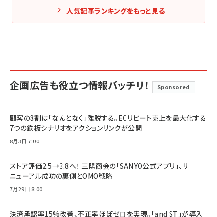
人気記事ランキングをもっと見る
企画広告も役立つ情報バッチリ！
Sponsored
顧客の8割は「なんとなく」離脱する。ECリピート売上を最大化する
7つの鉄板シナリオをアクションリンクが公開
8月3日 7:00
ストア評価2.5→3.8へ！ 三陽商会の「SANYO公式アプリ」、リ
ニューアル成功の裏側とOMO戦略
7月29日 8:00
決済承認率15%改善、不正率ほぼゼロを実現。「and ST」が導入