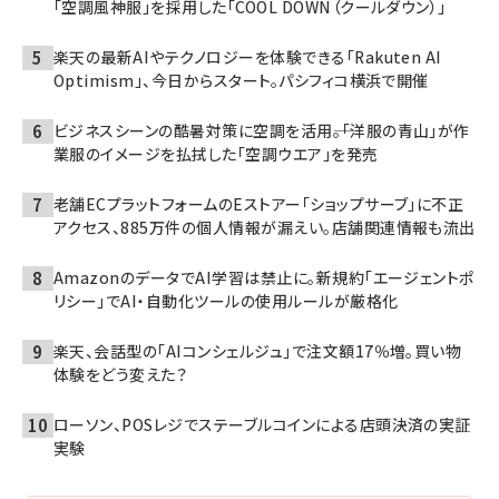
「空調風神服」を採用した「COOL DOWN（クールダウン）」
楽天の最新AIやテクノロジーを体験できる「Rakuten AI
Optimism」、今日からスタート。パシフィコ横浜で開催
ビジネスシーンの酷暑対策に空調を活用――。「洋服の青山」が作
業服のイメージを払拭した「空調ウエア」を発売
老舗ECプラットフォームのEストアー「ショップサーブ」に不正
アクセス、885万件の個人情報が漏えい。店舗関連情報も流出
AmazonのデータでAI学習は禁止に。新規約「エージェントポ
リシー」でAI・自動化ツールの使用ルールが厳格化
楽天、会話型の「AIコンシェルジュ」で注文額17％増。買い物
体験をどう変えた？
ローソン、POSレジでステーブルコインによる店頭決済の実証
実験