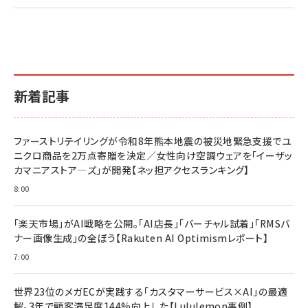
2億円を売り上げたプロが教える note×AI 最強の
anan(アンアン)2026/07/01号 No.2501[魅せる
ベインキャピタル 企業価値向上力の秘密
副業
カラダ2026／宮舘涼太]
￥2,640
￥1,870
￥880
イシューからはじめよ［改訂版］――知的生産の「シンプ
小さな会社は戦略が9割
anan(アンアン)2026/06/24号 No.2500増刊
ルな本質」
スペシャルエディション[王道エンタメの矜持／
￥1,980
新着記事
BTS]
￥2,200
￥1,100
ドリルを売るには穴を売れ
経営メモ 16年の起業家人生で得た知見
ファーストリテイリングが令和8年熊本地震の被災地緊急支援でユ
anan(アンアン)2026/07/08号 No.2502[2026
￥1,815
￥2,750
ニクロ商品を2万点寄贈を決定／女性向け空調ウェアを「イーザッ
年後半、あなたの恋と運命／山田涼介]
カマニアストア―ズ」が開発【ネッ担アクセスランキング】
￥880
Brand Shift(ブランド・シフト): 「信頼」で選ばれ
影響力の武器［新版］：人を動かす七つの原理
8:00
る時代の成長戦略
￥3,190
ママ投資家が育休中に１億貯めた株式投資
￥2,420
￥1,870
「楽天市場」がAI戦略を公開。「AI店長」「バーチャル試着」「RMSバ
ナー画像生成」の全ぼう【Rakuten AI Optimismレポート】
フィードバック経営 「沈黙の組織」から「高め合う
マーケティングの真実 P&G・グリコで学んだ失敗
組織」へ
と成長の法則
7:00
組織の成果を最大化する ルールのデザイン
￥3,080
￥2,200
￥1,980
世界23位のメガECが実践する「カスタマーサービス×AI」の最適
解。3年で顧客満足度144%向上した【Lululemon事例】