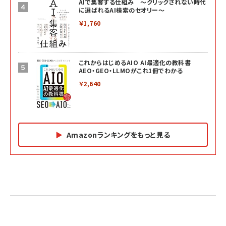
AIで集客する仕組み ～クリックされない時代
に選ばれるAI検索のセオリー～
￥1,760
これからはじめるAIO AI最適化の教科書
AEO・GEO・LLMOがこれ1冊でわかる
￥2,640
Amazonランキングをもっと見る
Amazon マーケティング・セールス全般関連書籍 の
Amazon ビジネス・経済関連書籍 の売れ筋ランキン
Amazon 経営戦略関連書籍 の売れ筋ランキング
売れ筋ランキング
グ
更新日時：2026/06/26 19:05
更新日時：2026/06/26 19:05
更新日時：2026/06/26 19:05
2億円を売り上げたプロが教える note×AI 最強の
anan(アンアン)2026/07/01号 No.2501[魅せる
ベインキャピタル 企業価値向上力の秘密
副業
カラダ2026／宮舘涼太]
￥2,640
￥1,870
￥880