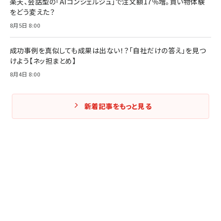
楽天、会話型の「AIコンシェルジュ」で注文額17％増。買い物体験
をどう変えた？
8月5日 8:00
成功事例を真似しても成果は出ない！？「自社だけの答え」を見つ
けよう【ネッ担まとめ】
8月4日 8:00
新着記事をもっと見る