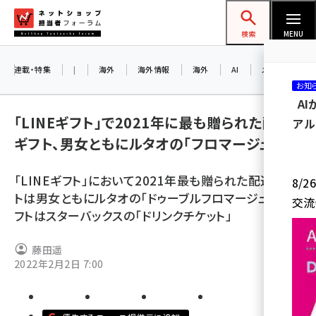
メ
ネットショップ担当者フォーラム
イ
検索
MENU
ン
コ
連載・特集
|
海外
海外情報
海外
AI
メタバース
お知
ン
A
テ
「LINEギフト」で2021年に最も贈られた配送
アル
ン
ギフト、男女ともにルタオの「フロマージュ」
ツ
amazon (2249)
に
「LINEギフト」において2021年最も贈られた配送ギフ
8/
yahoo (1901)
移
トは男女ともにルタオの「ドゥーブルフロマージュ」。eギ
交流
動
楽天 (1871)
フトはスターバックスの「ドリンクチケット」
ecbeing (1207)
藤田遥
アスクル (1119)
2022年2月2日 7:00
base (1077)
ビィ・フォアード (773)