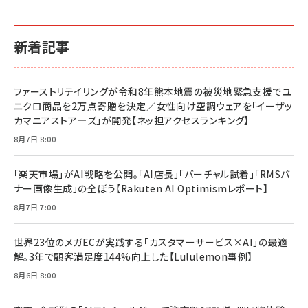
イシューからはじめよ［改訂版］――知的生産の「シンプ
小さな会社は戦略が9割
anan(アンアン)2026/06/24号 No.2500増刊
ルな本質」
スペシャルエディション[王道エンタメの矜持／
￥1,980
新着記事
BTS]
￥2,200
￥1,100
ドリルを売るには穴を売れ
経営メモ 16年の起業家人生で得た知見
ファーストリテイリングが令和8年熊本地震の被災地緊急支援でユ
anan(アンアン)2026/07/08号 No.2502[2026
￥1,815
￥2,750
ニクロ商品を2万点寄贈を決定／女性向け空調ウェアを「イーザッ
年後半、あなたの恋と運命／山田涼介]
カマニアストア―ズ」が開発【ネッ担アクセスランキング】
￥880
Brand Shift(ブランド・シフト): 「信頼」で選ばれ
影響力の武器［新版］：人を動かす七つの原理
8月7日 8:00
る時代の成長戦略
￥3,190
ママ投資家が育休中に１億貯めた株式投資
￥2,420
￥1,870
「楽天市場」がAI戦略を公開。「AI店長」「バーチャル試着」「RMSバ
ナー画像生成」の全ぼう【Rakuten AI Optimismレポート】
フィードバック経営 「沈黙の組織」から「高め合う
マーケティングの真実 P&G・グリコで学んだ失敗
組織」へ
と成長の法則
8月7日 7:00
組織の成果を最大化する ルールのデザイン
￥3,080
￥2,200
￥1,980
世界23位のメガECが実践する「カスタマーサービス×AI」の最適
解。3年で顧客満足度144%向上した【Lululemon事例】
Amazonランキングをもっと見る
Amazonランキングをもっと見る
8月6日 8:00
Amazonランキングをもっと見る