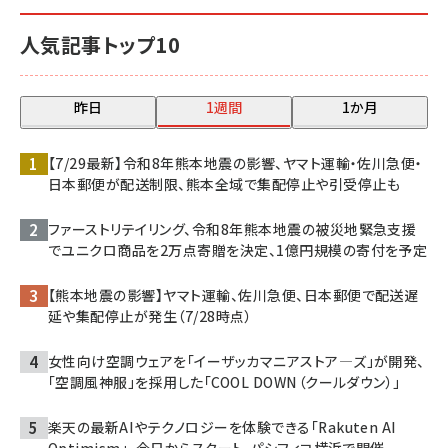
人気記事トップ10
昨日
1週間
1か月
【7/29最新】令和8年熊本地震の影響、ヤマト運輸・佐川急便・
日本郵便が配送制限、熊本全域で集配停止や引受停止も
ファーストリテイリング、令和8年熊本地震の被災地緊急支援
でユニクロ商品を2万点寄贈を決定、1億円規模の寄付を予定
【熊本地震の影響】ヤマト運輸、佐川急便、日本郵便で配送遅
延や集配停止が発生（7/28時点）
女性向け空調ウェアを「イーザッカマニアストア―ズ」が開発、
「空調風神服」を採用した「COOL DOWN（クールダウン）」
楽天の最新AIやテクノロジーを体験できる「Rakuten AI