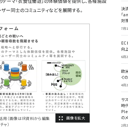
のテーマ「衣食住働遊」の体験価値を提供し、各種施設
決
ーザー同士のコミュニティなどを展開する。
「a
対
7月1
E
向
6月2
欧
ぐ
4月2
サ
時代
Pl
の
ム活用（画像はIR資料から編集
チャ）
2月2