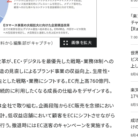
8:00
「楽
チ
【R
7:00
資料から編集部がキャプチャ）
世
ビ
革が、EC・デジタルを最優先した戦略・業務体制への
上し
構造の見直しによるブランド事業の収益向上、生産性・
8月6
とした戦略・業務にシフトする。EC売上高760億円、
楽
を継続的に利用したくなる成長の仕組みをデザインする。
1
は全社で取り組む。企画段階からEC販売を念頭におい
8月5
設計。低収益店舗において顧客をECにシフトさせながら
成
を行う。撤退時にはEC送客のキャンペーンを実施する。
け
8月4