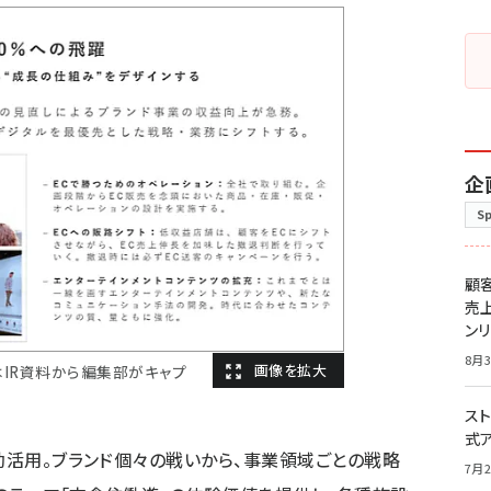
企
S
顧
売
ン
8月3
はIR資料から編集部がキャプ
スト
式
有効活用。ブランド個々の戦いから、事業領域ごとの戦略
7月2