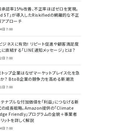
済承認率15%改善、不正率ほぼゼロを実現。
nd ST」が導入したRiskifiedの網羅的な不正
策アプローチ
4日 7:00
Cビジネスに有効！ リピート促進や顧客満足度
上に直結する「LINE通知メッセージ」とは？
2日 7:00
米トップ企業はなぜマーケットプレイス化を急
のか？ BtoB企業の競争力を高める新潮流
1日 7:00
ステナブルな付加価値を「利益」につなげる新
の成長戦略。Amazon提供の「Climate
edge Friendly」プログラムの全貌＋事業者
メリットを詳しく解説
4日 7:00