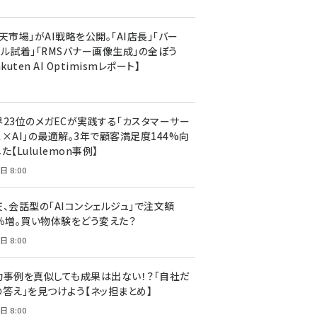
天市場」がAI戦略を公開。「AI店長」「バー
ャル試着」「RMSバナー画像生成」の全ぼう
akuten AI Optimismレポート】
界23位のメガECが実践する「カスタマーサー
ス×AI」の最適解。3年で顧客満足度144%向
た【Lululemon事例】
日 8:00
天、会話型の「AIコンシェルジュ」で注文額
7％増。買い物体験をどう変えた？
日 8:00
功事例を真似しても成果は出ない！？「自社だ
の答え」を見つけよう【ネッ担まとめ】
日 8:00