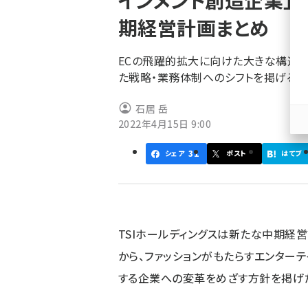
インメント創造企業」へ
く
期経営計画まとめ
ず
ECの飛躍的拡大に向けた大きな構造改
た戦略・業務体制へのシフトを掲げる
石居 岳
2022年4月15日 9:00
31
シェア
ポスト
はてブ
TSIホールディングスは新たな中期経営計
から、ファッションがもたらすエンター
する企業への変革をめざす方針を掲げ