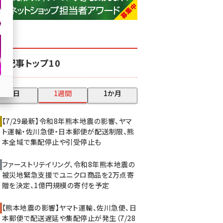
base (1074)
ビィ・フォアード (773)
revico (739)
気記事トップ10
昨日
1週間
1か月
【7/29最新】令和8年熊本地震の影響、ヤマ
ト運輸・佐川急便・日本郵便が配送制限、熊
本全域で集配停止や引受停止も
ファーストリテイリング、令和8年熊本地震の
被災地緊急支援でユニクロ商品を2万点寄
贈を決定、1億円規模の寄付を予定
【熊本地震の影響】ヤマト運輸、佐川急便、日
本郵便で配送遅延や集配停止が発生（7/28