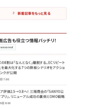
新着記事をもっと見る
画広告も役立つ情報バッチリ！
ponsored
客の8割は「なんとなく」離脱する。ECリピート
上を最大化する7つの鉄板シナリオをアクショ
リンクが公開
日 7:00
ア評価2.5→3.8へ！ 三陽商会の「SANYO公
アプリ」、リニューアル成功の裏側とOMO戦略
9日 8:00