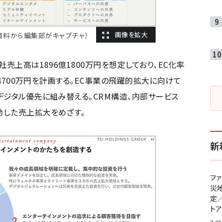
資料から編集部がキャプチャ）
売上高は1896億1800万円を想定しており、EC化率
億4700万円を計画する。EC事業の飛躍的拡大に向けて
デジタル優先に組み替える。CRM構造、内部サービス
動した売上拡大をめざす。
新
フ
災
定
ト