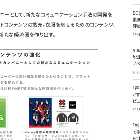
E
パニーとして、新たなコミュニケーション手法の開発を
裏
ントコンテンツの拡充。衣服を魅せるためのコンテンツ、
評
で新たな経済圏を作り出す。
2月4
A
脱却
ノ
202
「
と
ビュ
202
「
で
E