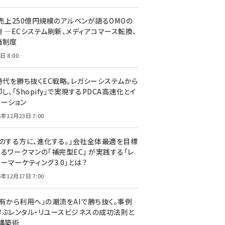
C売上250億円規模のアルペンが語るOMOの
側 ―ECシステム刷新、メディアコマース転換、
価制度
日 8:00
I時代を勝ち抜くEC戦略。レガシーシステムから
し、「Shopify」で実現するPDCA高速化とイ
ベーション
5年12月23日 7:00
声のする方に、進化する。」会社全体最適を目標
するワークマンの「補完型EC」 が実践する「レ
ーマーケティング3.0」とは？
5年12月17日 7:00
所有から利用へ」の潮流をAIで勝ち抜く。事例
学ぶレンタル・リユースビジネスの成功法則と
C構築術