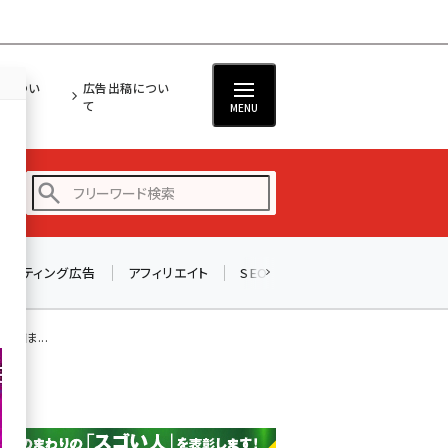
担につい
広告出稿につい
て
MENU
リスティング広告
アフィリエイト
SEO
メール
ソーシャル
amazon (2247)
yahoo (1900)
計画ま...
楽天 (1871)
ecbeing (1207)
アスクル (1119)