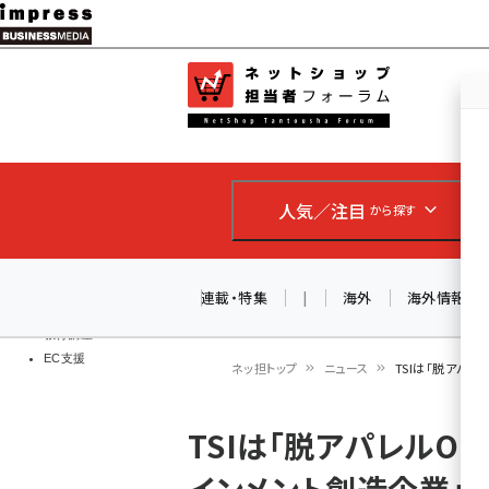
メ
イ
EC担当者
ネットショッ
ン
Web担当者
コ
製品導入
ン
企業IT
ソフト開発
テ
IoT・AI
人気／注目
から探す
ン
DCクラウド
研究・調査
ツ
エネルギー
に
連載・特集
|
海外
海外情報
ドローン
移
教育講座
EC支援
動
ネッ担トップ
ニュース
TSIは「脱アパレ
パ
TSIは「脱アパレルOn
ン