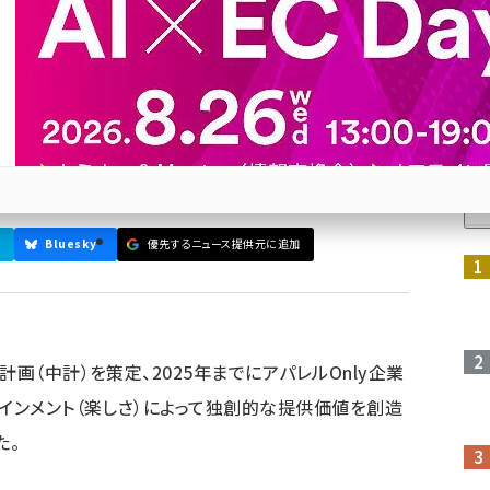
。EC売上760億円をめざす中
革も進める。その1つとして、EC・デジタルを最優先し
人
Bluesky
優先するニュース提供元に追加
参加登録はこちら↑
画（中計）を策定、2025年までにアパレルOnly企業
テインメント（楽しさ）によって独創的な提供価値を創造
た。