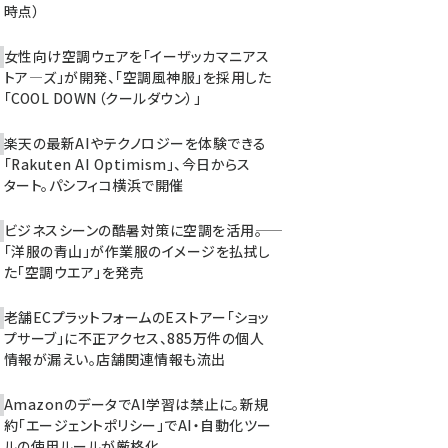
時点）
女性向け空調ウェアを「イーザッカマニアス
トア―ズ」が開発、「空調風神服」を採用した
「COOL DOWN（クールダウン）」
楽天の最新AIやテクノロジーを体験できる
「Rakuten AI Optimism」、今日からス
タート。パシフィコ横浜で開催
ビジネスシーンの酷暑対策に空調を活用――。
「洋服の青山」が作業服のイメージを払拭し
た「空調ウエア」を発売
老舗ECプラットフォームのEストアー「ショッ
プサーブ」に不正アクセス、885万件の個人
情報が漏えい。店舗関連情報も流出
AmazonのデータでAI学習は禁止に。新規
約「エージェントポリシー」でAI・自動化ツー
ルの使用ルールが厳格化