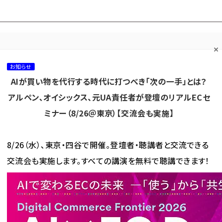
プ担当者フォーラム
ネッ
ネッ担お悩み相談
ネッ担アワー
ネッ担メルマ
て
室
ド！
ガ
お知らせ
AIが買い物を代行する時代に打つべき「次の一手」とは？
カテゴリ／種別
セミナー／イベント
から探す
から探す
アルペン、オイシックス、元UA責任者が登壇のリアルECセ
ミナー（8/26＠東京）【交流会も実施】
海外
AI
メタバース
集客
コンテンツマーケティング
8/26（水）、東京・四谷で開催。登壇者・聴講者と交流できる
交流会も実施します。すべての講演を無料で聴講できます！
ルOnly」で「ファッションエンターテインメント創造企業」へ。EC売上760億円をめざす中期経営
ly」で「ファッションエンターテ