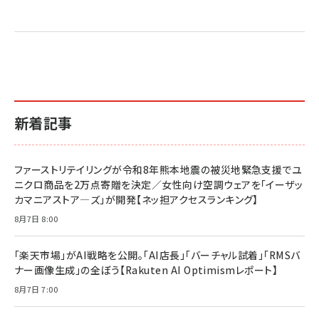
売れ筋ランキング
グ
更新日時：2026/06/26 19:05
更新日時：2026/06/26 19:05
更新日時：2026/06/26 19:05
2億円を売り上げたプロが教える note×AI 最強の
anan(アンアン)2026/07/01号 No.2501[魅せる
ベインキャピタル 企業価値向上力の秘密
副業
カラダ2026／宮舘涼太]
￥2,640
￥1,870
￥880
イシューからはじめよ［改訂版］――知的生産の「シンプ
小さな会社は戦略が9割
anan(アンアン)2026/06/24号 No.2500増刊
ルな本質」
スペシャルエディション[王道エンタメの矜持／
￥1,980
新着記事
BTS]
￥2,200
￥1,100
ドリルを売るには穴を売れ
経営メモ 16年の起業家人生で得た知見
ファーストリテイリングが令和8年熊本地震の被災地緊急支援でユ
anan(アンアン)2026/07/08号 No.2502[2026
￥1,815
￥2,750
ニクロ商品を2万点寄贈を決定／女性向け空調ウェアを「イーザッ
年後半、あなたの恋と運命／山田涼介]
カマニアストア―ズ」が開発【ネッ担アクセスランキング】
￥880
Brand Shift(ブランド・シフト): 「信頼」で選ばれ
影響力の武器［新版］：人を動かす七つの原理
8月7日 8:00
る時代の成長戦略
￥3,190
ママ投資家が育休中に１億貯めた株式投資
￥2,420
￥1,870
「楽天市場」がAI戦略を公開。「AI店長」「バーチャル試着」「RMSバ
ナー画像生成」の全ぼう【Rakuten AI Optimismレポート】
フィードバック経営 「沈黙の組織」から「高め合う
マーケティングの真実 P&G・グリコで学んだ失敗
組織」へ
と成長の法則
8月7日 7:00
組織の成果を最大化する ルールのデザイン
￥3,080
￥2,200
￥1,980