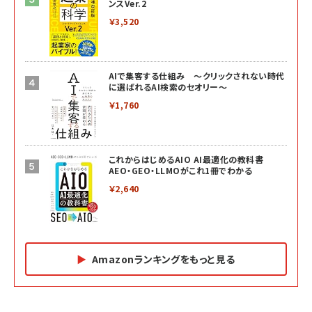
ンスVer.2
￥3,520
AIで集客する仕組み ～クリックされない時代
に選ばれるAI検索のセオリー～
￥1,760
これからはじめるAIO AI最適化の教科書
AEO・GEO・LLMOがこれ1冊でわかる
￥2,640
Amazonランキングをもっと見る
Amazon マーケティング・セールス全般関連書籍 の
Amazon ビジネス・経済関連書籍 の売れ筋ランキン
Amazon 経営戦略関連書籍 の売れ筋ランキング