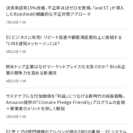
決済承認率15%改善、不正率ほぼゼロを実現。「and ST」が導入
したRiskifiedの網羅的な不正対策アプローチ
7月14日 7:00
ECビジネスに有効！ リピート促進や顧客満足度向上に直結する
「LINE通知メッセージ」とは？
6月22日 7:00
欧米トップ企業はなぜマーケットプレイス化を急ぐのか？ BtoB企
業の競争力を高める新潮流
4月21日 7:00
サステナブルな付加価値を「利益」につなげる新時代の成長戦略。
Amazon提供の「Climate Pledge Friendly」プログラムの全貌
＋事業者のメリットを詳しく解説
2月24日 7:00
EC売上250億円規模のアルペンが語るOMOの裏側 ―ECシステム