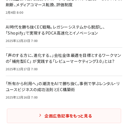
刷新、メディアコマース転換、評価制度
2月4日 8:00
AI時代を勝ち抜くEC戦略。レガシーシステムから脱却し、
「Shopify」で実現するPDCA高速化とイノベーション
2025年12月23日 7:00
「声のする方に、進化する。」会社全体最適を目標とするワークマン
の「補完型EC」 が実践する「レビューマーケティング3.0」とは？
2025年12月17日 7:00
「所有から利用へ」の潮流をAIで勝ち抜く。事例で学ぶレンタル・リ
ユースビジネスの成功法則とEC構築術
2025年12月16日 7:00
企画広告記事をもっと見る