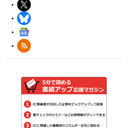
X(エックス)
BlueSky
Googleニュース
RSS