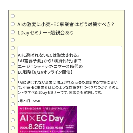
AIの激変に小売・EC事業者はどう対策すべき？
1Dayセミナー・懇親会あり
AIに選ばれないECは淘汰される。
「AI需要予測」から「購買代行」まで
エージェンティック・コマース時代の
EC戦略【8/26オフライン開催】
「AIに選ばれない企業は淘汰される」――。この激変する市場におい
て、小売・EC事業者はどのような対策を打つべきなのか？ そのヒ
ントを学べる1Dayセミナーです。懇親会も実施します。
7月23日 15:50