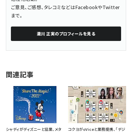
ご意見、ご感想、タレコミなどは
Facebook
や
Twitter
まで。
瀧川 正実
のプロフィールを見る
関連記事
シャディがディズニーと協業、メタ
コクヨがoViceと業務提携、「デジ