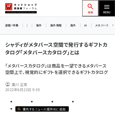
メ
ネットショップ担当者フォーラム
イ
検索
MENU
ン
コ
連載・特集
|
海外
海外情報
海外
AI
メタバース
お知
ン
A
テ
シャディがメタバース空間で発行するギフトカ
アル
ン
タログ「メタバースカタログ」とは
ツ
amazon (2259)
に
「メタバースカタログ」は商品を一望できるメタバース
8/
yahoo (1908)
移
空間上で、視覚的にギフトを選択できるギフトカタログ
交流
動
楽天 (1877)
瀧川 正実
ecbeing (1211)
2022年6月23日 9:30
アスクル (1124)
base (1084)
優先するニュース提供元に追加
ビィ・フォアード (784)