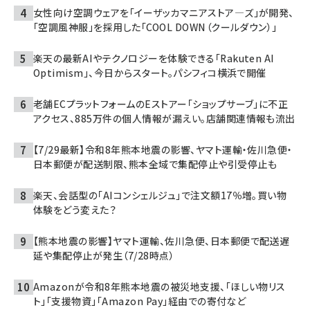
女性向け空調ウェアを「イーザッカマニアストア―ズ」が開発、
「空調風神服」を採用した「COOL DOWN（クールダウン）」
楽天の最新AIやテクノロジーを体験できる「Rakuten AI
Optimism」、今日からスタート。パシフィコ横浜で開催
老舗ECプラットフォームのEストアー「ショップサーブ」に不正
アクセス、885万件の個人情報が漏えい。店舗関連情報も流出
【7/29最新】令和8年熊本地震の影響、ヤマト運輸・佐川急便・
日本郵便が配送制限、熊本全域で集配停止や引受停止も
楽天、会話型の「AIコンシェルジュ」で注文額17％増。買い物
体験をどう変えた？
【熊本地震の影響】ヤマト運輸、佐川急便、日本郵便で配送遅
延や集配停止が発生（7/28時点）
Amazonが令和8年熊本地震の被災地支援、「ほしい物リス
ト」「支援物資」「Amazon Pay」経由での寄付など