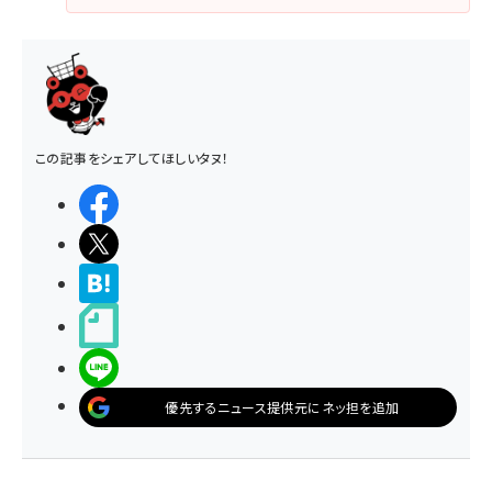
この記事をシェアしてほしいタヌ！
シェアする
ポストする
>ブクマする
noteで書く
LINEで送る
優先するニュース提供元にネッ担を追加