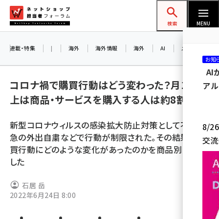
メ
ネットショップ担当者フォーラム
イ
検索
MENU
ン
コ
連載・特集
|
海外
海外情報
海外
AI
メタバース
お知
ン
A
テ
コロナ禍で購買行動はどう変わった？月1回以
アル
ン
上は商品・サービスを購入する人は約8割
ツ
amazon (2232)
に
新型コロナウィルスの感染拡大防止対策として不要不
8/
yahoo (1894)
移
急の外出自粛などで行動が制限された。その結果、購
交流
動
楽天 (1863)
買行動にどのような変化があったのかを商品別に調査
した
ecbeing (1203)
アスクル (1112)
石居 岳
2022年6月24日 8:00
base (1068)
ビィ・フォアード (768)