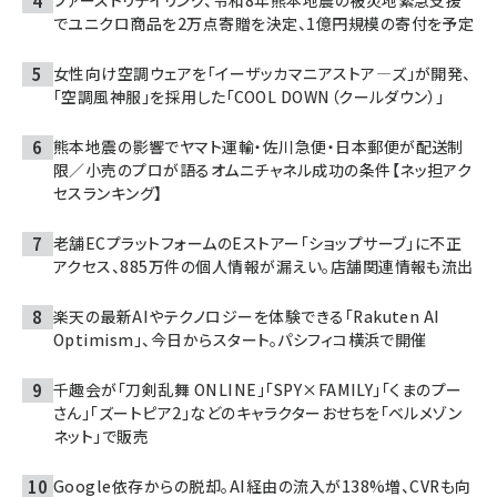
でユニクロ商品を2万点寄贈を決定、1億円規模の寄付を予定
女性向け空調ウェアを「イーザッカマニアストア―ズ」が開発、
「空調風神服」を採用した「COOL DOWN（クールダウン）」
熊本地震の影響でヤマト運輸・佐川急便・日本郵便が配送制
限／小売のプロが語るオムニチャネル成功の条件【ネッ担アク
セスランキング】
老舗ECプラットフォームのEストアー「ショップサーブ」に不正
アクセス、885万件の個人情報が漏えい。店舗関連情報も流出
楽天の最新AIやテクノロジーを体験できる「Rakuten AI
Optimism」、今日からスタート。パシフィコ横浜で開催
千趣会が「刀剣乱舞 ONLINE」「SPY×FAMILY」「くまのプー
さん」「ズートピア2」などのキャラクターおせちを「ベルメゾン
ネット」で販売
Google依存からの脱却。AI経由の流入が138%増、CVRも向