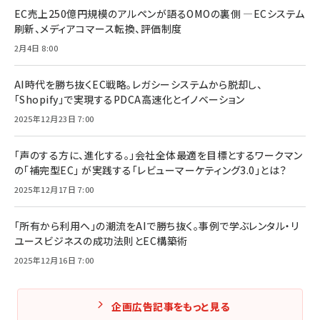
EC売上250億円規模のアルペンが語るOMOの裏側 ―ECシステム
刷新、メディアコマース転換、評価制度
2月4日 8:00
AI時代を勝ち抜くEC戦略。レガシーシステムから脱却し、
「Shopify」で実現するPDCA高速化とイノベーション
2025年12月23日 7:00
「声のする方に、進化する。」会社全体最適を目標とするワークマン
の「補完型EC」 が実践する「レビューマーケティング3.0」とは？
2025年12月17日 7:00
「所有から利用へ」の潮流をAIで勝ち抜く。事例で学ぶレンタル・リ
ユースビジネスの成功法則とEC構築術
2025年12月16日 7:00
企画広告記事をもっと見る