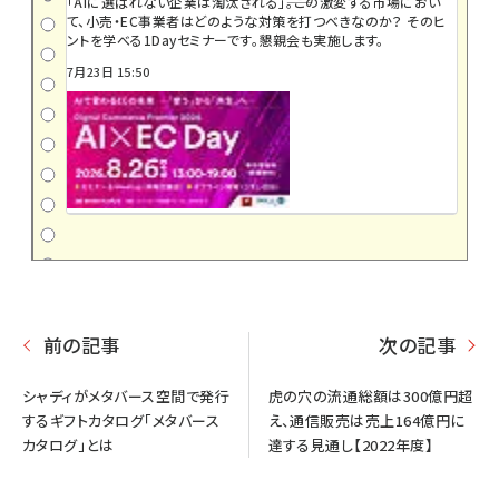
「AIに選ばれない企業は淘汰される」――。この激変する市場におい
て、小売・EC事業者はどのような対策を打つべきなのか？ そのヒ
ントを学べる1Dayセミナーです。懇親会も実施します。
7月23日 15:50
前の記事
次の記事
シャディがメタバース空間で発行
虎の穴の流通総額は300億円超
するギフトカタログ「メタバース
え、通信販売は売上164億円に
カタログ」とは
達する見通し【2022年度】