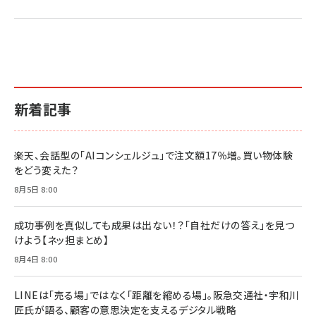
2億円を売り上げたプロが教える note×AI 最強の
anan(アンアン)2026/07/01号 No.2501[魅せる
ベインキャピタル 企業価値向上力の秘密
副業
カラダ2026／宮舘涼太]
￥2,640
￥1,870
￥880
イシューからはじめよ［改訂版］――知的生産の「シンプ
小さな会社は戦略が9割
anan(アンアン)2026/06/24号 No.2500増刊
ルな本質」
スペシャルエディション[王道エンタメの矜持／
￥1,980
新着記事
BTS]
￥2,200
￥1,100
ドリルを売るには穴を売れ
経営メモ 16年の起業家人生で得た知見
楽天、会話型の「AIコンシェルジュ」で注文額17％増。買い物体験
anan(アンアン)2026/07/08号 No.2502[2026
￥1,815
￥2,750
をどう変えた？
年後半、あなたの恋と運命／山田涼介]
￥880
8月5日 8:00
Brand Shift(ブランド・シフト): 「信頼」で選ばれ
影響力の武器［新版］：人を動かす七つの原理
る時代の成長戦略
￥3,190
ママ投資家が育休中に１億貯めた株式投資
成功事例を真似しても成果は出ない！？「自社だけの答え」を見つ
￥2,420
￥1,870
けよう【ネッ担まとめ】
フィードバック経営 「沈黙の組織」から「高め合う
8月4日 8:00
マーケティングの真実 P&G・グリコで学んだ失敗
組織」へ
と成長の法則
組織の成果を最大化する ルールのデザイン
￥3,080
￥2,200
LINEは「売る場」ではなく「距離を縮める場」。阪急交通社・宇和川
￥1,980
匠氏が語る、顧客の意思決定を支えるデジタル戦略