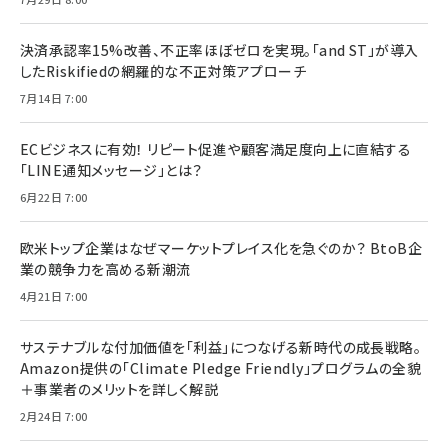
決済承認率15%改善、不正率ほぼゼロを実現。「and ST」が導入
したRiskifiedの網羅的な不正対策アプローチ
7月14日 7:00
ECビジネスに有効！ リピート促進や顧客満足度向上に直結する
「LINE通知メッセージ」とは？
6月22日 7:00
欧米トップ企業はなぜマーケットプレイス化を急ぐのか？ BtoB企
業の競争力を高める新潮流
4月21日 7:00
サステナブルな付加価値を「利益」につなげる新時代の成長戦略。
Amazon提供の「Climate Pledge Friendly」プログラムの全貌
＋事業者のメリットを詳しく解説
2月24日 7:00