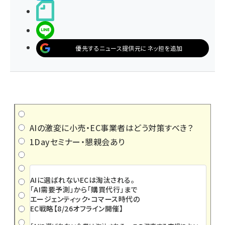
noteで書く
LINEで送る
優先するニュース提供元にネッ担を追加
AIの激変に小売・EC事業者はどう対策すべき？
1Dayセミナー・懇親会あり
AIに選ばれないECは淘汰される。
「AI需要予測」から「購買代行」まで
エージェンティック・コマース時代の
EC戦略【8/26オフライン開催】