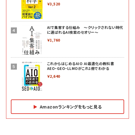
￥3,520
AIで集客する仕組み ～クリックされない時代
に選ばれるAI検索のセオリー～
￥1,760
これからはじめるAIO AI最適化の教科書
AEO・GEO・LLMOがこれ1冊でわかる
￥2,640
Amazonランキングをもっと見る
Amazon マーケティング・セールス全般関連書籍 の
Amazon ビジネス・経済関連書籍 の売れ筋ランキン
Amazon 経営戦略関連書籍 の売れ筋ランキング
売れ筋ランキング
グ
更新日時：2026/06/26 19:05
更新日時：2026/06/26 19:05
更新日時：2026/06/26 19:05