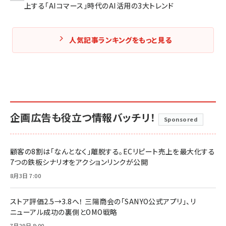
上する「AIコマース」時代のAI活用の3大トレンド
人気記事ランキングをもっと見る
企画広告も役立つ情報バッチリ！
Sponsored
顧客の8割は「なんとなく」離脱する。ECリピート売上を最大化する
7つの鉄板シナリオをアクションリンクが公開
8月3日 7:00
ストア評価2.5→3.8へ！ 三陽商会の「SANYO公式アプリ」、リ
ニューアル成功の裏側とOMO戦略
7月29日 8:00