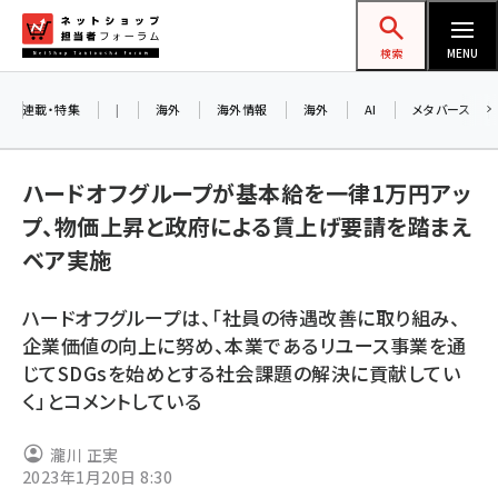
メ
ネットショップ担当者フォーラム
イ
検索
MENU
ン
コ
連載・特集
|
海外
海外情報
海外
AI
メタバース
ン
テ
ハードオフグループが基本給を一律1万円アッ
ン
プ、物価上昇と政府による賃上げ要請を踏まえ
ツ
amazon (2249)
ベア実施
に
yahoo (1901)
移
ハードオフグループは、「社員の待遇改善に取り組み、
動
楽天 (1871)
企業価値の向上に努め、本業であるリユース事業を通
じてSDGsを始めとする社会課題の解決に貢献してい
ecbeing (1207)
く」とコメントしている
アスクル (1119)
瀧川 正実
base (1077)
2023年1月20日 8:30
ビィ・フォアード (773)