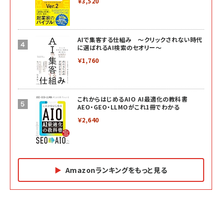
￥3,520
AIで集客する仕組み ～クリックされない時代
に選ばれるAI検索のセオリー～
￥1,760
これからはじめるAIO AI最適化の教科書
AEO・GEO・LLMOがこれ1冊でわかる
￥2,640
Amazonランキングをもっと見る
Amazon マーケティング・セールス全般関連書籍 の
Amazon ビジネス・経済関連書籍 の売れ筋ランキン
Amazon 経営戦略関連書籍 の売れ筋ランキング
売れ筋ランキング
グ
更新日時：2026/06/26 19:05
更新日時：2026/06/26 19:05
更新日時：2026/06/26 19:05