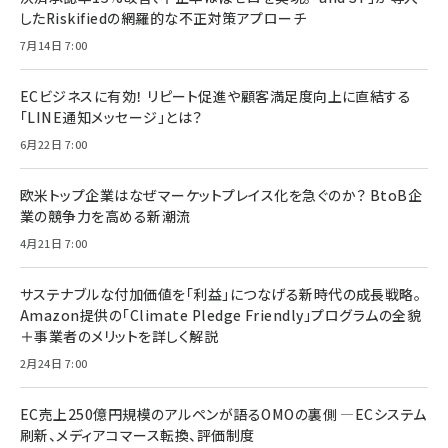
したRiskifiedの網羅的な不正対策アプローチ
7月14日 7:00
ECビジネスに有効！ リピート促進や顧客満足度向上に直結する
「LINE通知メッセージ」とは？
6月22日 7:00
欧米トップ企業はなぜマーケットプレイス化を急ぐのか？ BtoB企
業の競争力を高める新潮流
4月21日 7:00
サステナブルな付加価値を「利益」につなげる新時代の成長戦略。
Amazon提供の「Climate Pledge Friendly」プログラムの全貌
＋事業者のメリットを詳しく解説
2月24日 7:00
EC売上250億円規模のアルペンが語るOMOの裏側 ―ECシステム
刷新、メディアコマース転換、評価制度