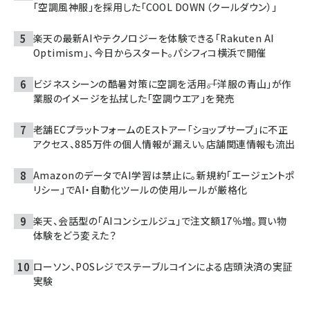
「空調風神服」を採用した「COOL DOWN（クールダウン）」
楽天の最新AIやテクノロジーを体験できる「Rakuten AI
Optimism」、今日からスタート。パシフィコ横浜で開催
ビジネスシーンの酷暑対策に空調を活用――。「洋服の青山」が作
業服のイメージを払拭した「空調ウエア」を発売
老舗ECプラットフォームのEストアー「ショップサーブ」に不正
アクセス、885万件の個人情報が漏えい。店舗関連情報も流出
AmazonのデータでAI学習は禁止に。新規約「エージェントポ
リシー」でAI・自動化ツールの使用ルールが厳格化
楽天、会話型の「AIコンシェルジュ」で注文額17％増。買い物
体験をどう変えた？
ローソン、POSレジでステーブルコインによる店頭決済の実証
実験