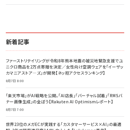
2億円を売り上げたプロが教える note×AI 最強の
anan(アンアン)2026/07/01号 No.2501[魅せる
ベインキャピタル 企業価値向上力の秘密
副業
カラダ2026／宮舘涼太]
￥2,640
￥1,870
￥880
イシューからはじめよ［改訂版］――知的生産の「シンプ
小さな会社は戦略が9割
anan(アンアン)2026/06/24号 No.2500増刊
ルな本質」
スペシャルエディション[王道エンタメの矜持／
￥1,980
新着記事
BTS]
￥2,200
￥1,100
ドリルを売るには穴を売れ
経営メモ 16年の起業家人生で得た知見
ファーストリテイリングが令和8年熊本地震の被災地緊急支援でユ
anan(アンアン)2026/07/08号 No.2502[2026
￥1,815
￥2,750
ニクロ商品を2万点寄贈を決定／女性向け空調ウェアを「イーザッ
年後半、あなたの恋と運命／山田涼介]
カマニアストア―ズ」が開発【ネッ担アクセスランキング】
￥880
Brand Shift(ブランド・シフト): 「信頼」で選ばれ
影響力の武器［新版］：人を動かす七つの原理
8月7日 8:00
る時代の成長戦略
￥3,190
ママ投資家が育休中に１億貯めた株式投資
￥2,420
￥1,870
「楽天市場」がAI戦略を公開。「AI店長」「バーチャル試着」「RMSバ
ナー画像生成」の全ぼう【Rakuten AI Optimismレポート】
フィードバック経営 「沈黙の組織」から「高め合う
マーケティングの真実 P&G・グリコで学んだ失敗
組織」へ
と成長の法則
8月7日 7:00
組織の成果を最大化する ルールのデザイン
￥3,080
￥2,200
￥1,980
世界23位のメガECが実践する「カスタマーサービス×AI」の最適