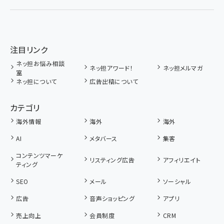
注目リンク
ネッ担お悩み相談
ネッ担アワード！
ネッ担メルマガ
室
ネッ担について
広告出稿について
カテゴリ
海外情報
海外
海外
AI
メタバース
集客
コンテンツマーケ
リスティング広告
アフィリエイト
ティング
SEO
メール
ソーシャル
広告
音声ショッピング
アプリ
売上向上
会員制度
CRM