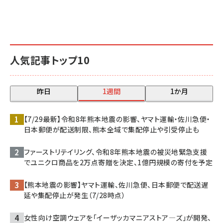
人気記事トップ10
昨日
1週間
1か月
【7/29最新】令和8年熊本地震の影響、ヤマト運輸・佐川急便・
日本郵便が配送制限、熊本全域で集配停止や引受停止も
ファーストリテイリング、令和8年熊本地震の被災地緊急支援
でユニクロ商品を2万点寄贈を決定、1億円規模の寄付を予定
【熊本地震の影響】ヤマト運輸、佐川急便、日本郵便で配送遅
延や集配停止が発生（7/28時点）
女性向け空調ウェアを「イーザッカマニアストア―ズ」が開発、