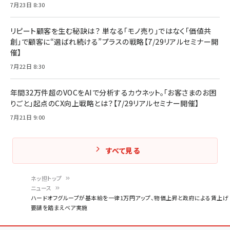
7月23日 8:30
リピート顧客を生む秘訣は？ 単なる「モノ売り」ではなく「価値共
創」で顧客に“選ばれ続ける”プラスの戦略【7/29リアルセミナー開
催】
7月22日 8:30
年間32万件超のVOCをAIで分析するカウネット。「お客さまのお困
りごと」起点のCX向上戦略とは？【7/29リアルセミナー開催】
7月21日 9:00
すべて見る
ネッ担トップ
ニュース
パ
ハードオフグループが基本給を一律1万円アップ、物価上昇と政府による賃上げ
要請を踏まえベア実施
ン