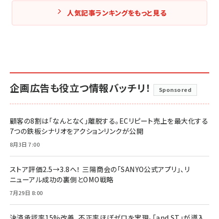
人気記事ランキングをもっと見る
企画広告も役立つ情報バッチリ！
Sponsored
顧客の8割は「なんとなく」離脱する。ECリピート売上を最大化する
7つの鉄板シナリオをアクションリンクが公開
8月3日 7:00
ストア評価2.5→3.8へ！ 三陽商会の「SANYO公式アプリ」、リ
ニューアル成功の裏側とOMO戦略
7月29日 8:00
決済承認率15%改善、不正率ほぼゼロを実現。「and ST」が導入