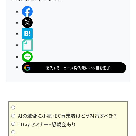
シェアする
ポストする
>ブクマする
noteで書く
LINEで送る
優先するニュース提供元にネッ担を追加
AIの激変に小売・EC事業者はどう対策すべき？
1Dayセミナー・懇親会あり