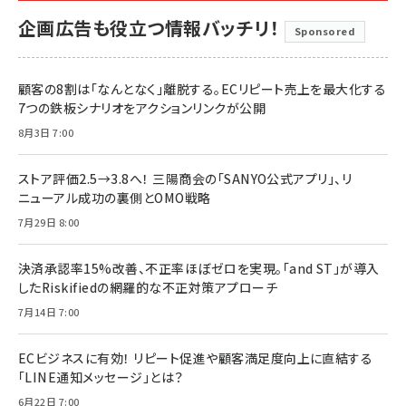
企画広告も役立つ情報バッチリ！
Sponsored
顧客の8割は「なんとなく」離脱する。ECリピート売上を最大化する
7つの鉄板シナリオをアクションリンクが公開
8月3日 7:00
ストア評価2.5→3.8へ！ 三陽商会の「SANYO公式アプリ」、リ
ニューアル成功の裏側とOMO戦略
7月29日 8:00
決済承認率15%改善、不正率ほぼゼロを実現。「and ST」が導入
したRiskifiedの網羅的な不正対策アプローチ
7月14日 7:00
ECビジネスに有効！ リピート促進や顧客満足度向上に直結する
「LINE通知メッセージ」とは？
6月22日 7:00