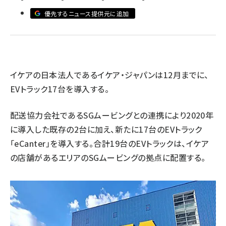
優先するニュース提供元に追加
revico (746)
イケアの日本法人であるイケア・ジャパンは12月までに、
EVトラック17台を導入する。
参加
配送協力会社であるSGムービングとの連携により2020年
に導入した既存の2台に加え、新たに17台のEVトラック
「eCanter」を導入する。合計19台のEVトラックは、イケア
の店舗があるエリアのSGムービングの拠点に配置する。