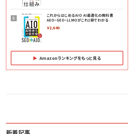
これからはじめるAIO AI最適化の教科書
AEO・GEO・LLMOがこれ1冊でわかる
￥2,640
Amazonランキングをもっと見る
Amazon マーケティング・セールス全般関連書籍 の
Amazon ビジネス・経済関連書籍 の売れ筋ランキン
Amazon 経営戦略関連書籍 の売れ筋ランキング
売れ筋ランキング
グ
更新日時：2026/06/26 19:05
更新日時：2026/06/26 19:05
更新日時：2026/06/26 19:05
2億円を売り上げたプロが教える note×AI 最強の
anan(アンアン)2026/07/01号 No.2501[魅せる
ベインキャピタル 企業価値向上力の秘密
副業
カラダ2026／宮舘涼太]
￥2,640
￥1,870
￥880
イシューからはじめよ［改訂版］――知的生産の「シンプ
小さな会社は戦略が9割
anan(アンアン)2026/06/24号 No.2500増刊
ルな本質」
スペシャルエディション[王道エンタメの矜持／
￥1,980
新着記事
BTS]
￥2,200