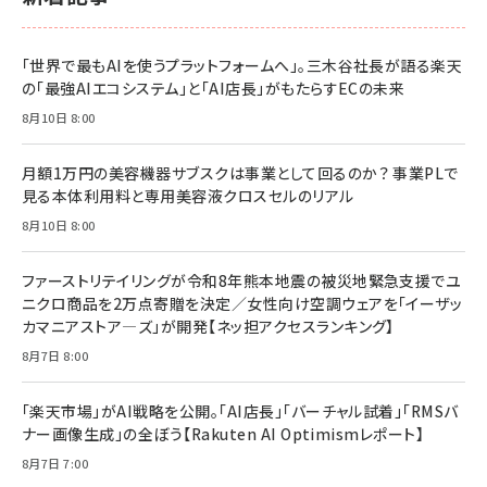
￥1,100
ドリルを売るには穴を売れ
経営メモ 16年の起業家人生で得た知見
「世界で最もAIを使うプラットフォームへ」。三木谷社長が語る楽天
anan(アンアン)2026/07/08号 No.2502[2026
￥1,815
￥2,750
の「最強AIエコシステム」と「AI店長」がもたらすECの未来
年後半、あなたの恋と運命／山田涼介]
￥880
8月10日 8:00
Brand Shift(ブランド・シフト): 「信頼」で選ばれ
影響力の武器［新版］：人を動かす七つの原理
る時代の成長戦略
￥3,190
ママ投資家が育休中に１億貯めた株式投資
月額1万円の美容機器サブスクは事業として回るのか？ 事業PLで
￥2,420
￥1,870
見る本体利用料と専用美容液クロスセルのリアル
フィードバック経営 「沈黙の組織」から「高め合う
8月10日 8:00
マーケティングの真実 P&G・グリコで学んだ失敗
組織」へ
と成長の法則
組織の成果を最大化する ルールのデザイン
￥3,080
￥2,200
ファーストリテイリングが令和8年熊本地震の被災地緊急支援でユ
￥1,980
ニクロ商品を2万点寄贈を決定／女性向け空調ウェアを「イーザッ
カマニアストア―ズ」が開発【ネッ担アクセスランキング】
Amazonランキングをもっと見る
Amazonランキングをもっと見る
8月7日 8:00
Amazonランキングをもっと見る
「楽天市場」がAI戦略を公開。「AI店長」「バーチャル試着」「RMSバ
ナー画像生成」の全ぼう【Rakuten AI Optimismレポート】
8月7日 7:00