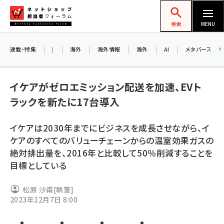
メ
ネットショップ担当者フォーラム
イ
検索
MENU
ン
コ
連載・特集
|
海外
海外情報
海外
AI
メタバース
お知
ン
A
テ
イケアがゼロエミッション配送を加速、EVト
アル
ン
ラックを新たに17台導入
ツ
amazon (2260)
に
イケアは2030年までにビジネスを成長させながら、イ
8/
yahoo (1910)
移
ケアのすべてのバリューチェーンからの温室効果ガスの
交流
動
楽天 (1878)
絶対排出量を、2016年と比較して50％削減することを
目標としている
ecbeing (1213)
アスクル (1126)
松原 沙甫
[執筆]
2023年12月7日 8:00
base (1085)
ビィ・フォアード (786)