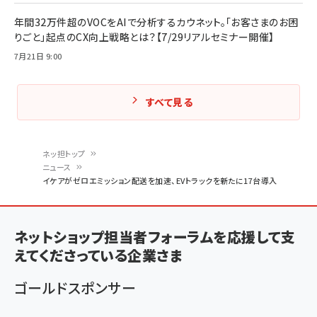
年間32万件超のVOCをAIで分析するカウネット。「お客さまのお困
りごと」起点のCX向上戦略とは？【7/29リアルセミナー開催】
7月21日 9:00
すべて見る
ネッ担トップ
ニュース
パ
イケアがゼロエミッション配送を加速、EVトラックを新たに17台導入
ン
く
ネットショップ担当者フォーラムを応援して支
ず
えてくださっている企業さま
ゴールドスポンサー