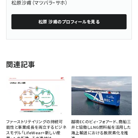
松原沙甫（マツバラ・サホ）
松原 沙甫
のプロフィールを見る
関連記事
ファーストリテイリングの持続可
越境ECのビィ・フォアード、商船三
能性と事業成長を両立するビジネ
井と協働しLNG燃料船を活用した
スモデル「LifeWear=新しい産
海上輸送における脱炭素化を推