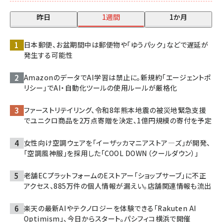
昨日
1週間
1か月
日本郵便、お盆期間中は郵便物や「ゆうパック」などで遅延が
発生する可能性
AmazonのデータでAI学習は禁止に。新規約「エージェントポ
リシー」でAI・自動化ツールの使用ルールが厳格化
ファーストリテイリング、令和8年熊本地震の被災地緊急支援
でユニクロ商品を2万点寄贈を決定、1億円規模の寄付を予定
女性向け空調ウェアを「イーザッカマニアストア―ズ」が開発、
「空調風神服」を採用した「COOL DOWN（クールダウン）」
老舗ECプラットフォームのEストアー「ショップサーブ」に不正
アクセス、885万件の個人情報が漏えい。店舗関連情報も流出
楽天の最新AIやテクノロジーを体験できる「Rakuten AI
Optimism」、今日からスタート。パシフィコ横浜で開催