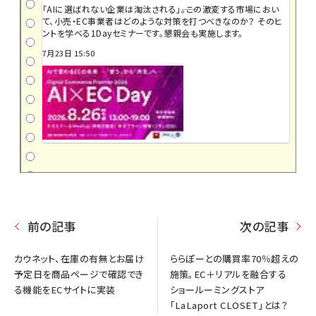
「AIに選ばれない企業は淘汰される」――。この激変する市場におい
て、小売・EC事業者はどのような対策を打つべきなのか？ そのヒ
ントを学べる1Dayセミナーです。懇親会も実施します。
7月23日 15:50
前の記事
次の記事
カウネット、在庫の有無とお届け
ららぽーとの購買率70％超えの
予定日を商品ページで確認でき
施策。EC＋リアルを融合する
る機能をECサイトに実装
ショールーミングストア
「LaLaport CLOSET」とは？