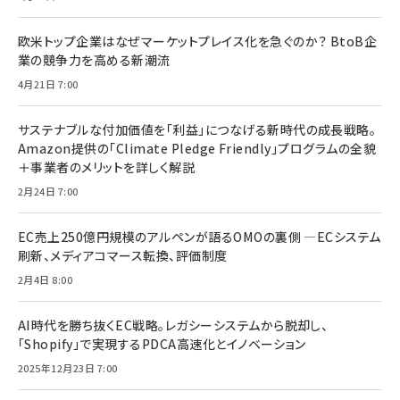
欧米トップ企業はなぜマーケットプレイス化を急ぐのか？ BtoB企
業の競争力を高める新潮流
4月21日 7:00
サステナブルな付加価値を「利益」につなげる新時代の成長戦略。
Amazon提供の「Climate Pledge Friendly」プログラムの全貌
＋事業者のメリットを詳しく解説
2月24日 7:00
EC売上250億円規模のアルペンが語るOMOの裏側 ―ECシステム
刷新、メディアコマース転換、評価制度
2月4日 8:00
AI時代を勝ち抜くEC戦略。レガシーシステムから脱却し、
「Shopify」で実現するPDCA高速化とイノベーション
2025年12月23日 7:00