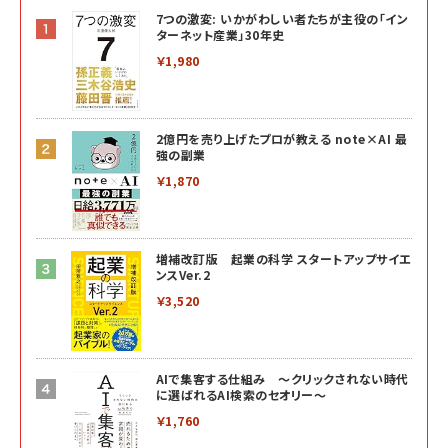
7つの激変: いかがわしい者たちが主役の「イン
ターネット産業」30年史
￥1,980
2億円を売り上げたプロが教える note×AI 最
強の副業
￥1,870
増補改訂版 起業の科学 スタートアップサイエ
ンスVer.2
￥3,520
AIで集客する仕組み ～クリックされない時代
に選ばれるAI検索のセオリー～
￥1,760