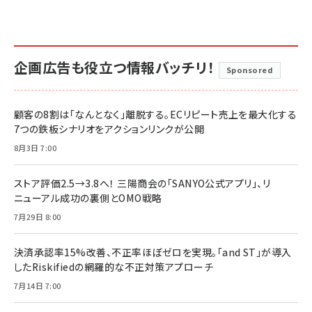
企画広告も役立つ情報バッチリ！
Sponsored
顧客の8割は「なんとなく」離脱する。ECリピート売上を最大化する
7つの鉄板シナリオをアクションリンクが公開
8月3日 7:00
ストア評価2.5→3.8へ！ 三陽商会の「SANYO公式アプリ」、リ
ニューアル成功の裏側とOMO戦略
7月29日 8:00
決済承認率15%改善、不正率ほぼゼロを実現。「and ST」が導入
したRiskifiedの網羅的な不正対策アプローチ
7月14日 7:00