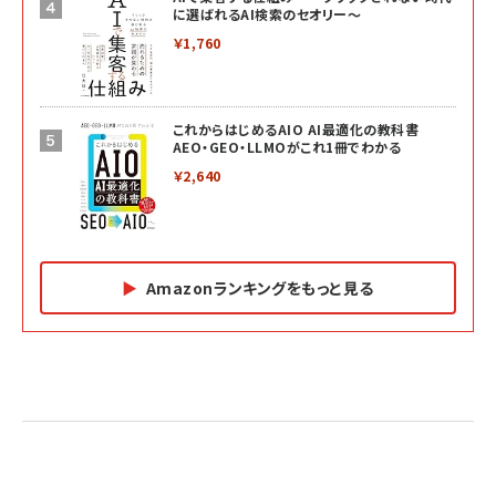
に選ばれるAI検索のセオリー～
￥1,760
これからはじめるAIO AI最適化の教科書
AEO・GEO・LLMOがこれ1冊でわかる
￥2,640
Amazonランキングをもっと見る
Amazon マーケティング・セールス全般関連書籍 の
Amazon ビジネス・経済関連書籍 の売れ筋ランキン
Amazon 経営戦略関連書籍 の売れ筋ランキング
売れ筋ランキング
グ
更新日時：2026/06/26 19:05
更新日時：2026/06/26 19:05
更新日時：2026/06/26 19:05
2億円を売り上げたプロが教える note×AI 最強の
anan(アンアン)2026/07/01号 No.2501[魅せる
ベインキャピタル 企業価値向上力の秘密
副業
カラダ2026／宮舘涼太]
￥2,640
￥1,870
￥880