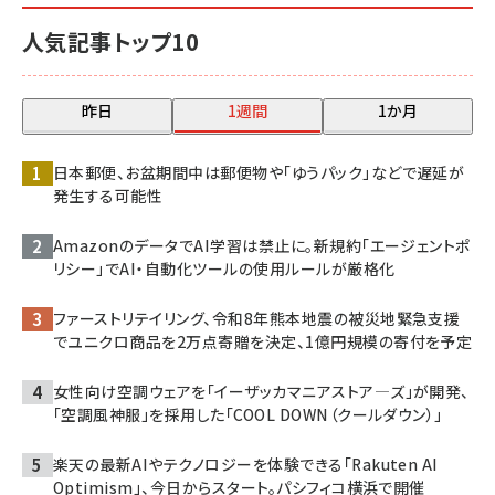
人気記事トップ10
昨日
1週間
1か月
日本郵便、お盆期間中は郵便物や「ゆうパック」などで遅延が
発生する可能性
AmazonのデータでAI学習は禁止に。新規約「エージェントポ
リシー」でAI・自動化ツールの使用ルールが厳格化
ファーストリテイリング、令和8年熊本地震の被災地緊急支援
でユニクロ商品を2万点寄贈を決定、1億円規模の寄付を予定
女性向け空調ウェアを「イーザッカマニアストア―ズ」が開発、
「空調風神服」を採用した「COOL DOWN（クールダウン）」
楽天の最新AIやテクノロジーを体験できる「Rakuten AI
Optimism」、今日からスタート。パシフィコ横浜で開催