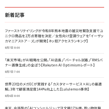
イシューからはじめよ［改訂版］――知的生産の「シンプ
小さな会社は戦略が9割
anan(アンアン)2026/06/24号 No.2500増刊
ルな本質」
スペシャルエディション[王道エンタメの矜持／
￥1,980
新着記事
BTS]
￥2,200
￥1,100
ドリルを売るには穴を売れ
経営メモ 16年の起業家人生で得た知見
ファーストリテイリングが令和8年熊本地震の被災地緊急支援でユ
anan(アンアン)2026/07/08号 No.2502[2026
￥1,815
￥2,750
ニクロ商品を2万点寄贈を決定／女性向け空調ウェアを「イーザッ
年後半、あなたの恋と運命／山田涼介]
カマニアストア―ズ」が開発【ネッ担アクセスランキング】
￥880
Brand Shift(ブランド・シフト): 「信頼」で選ばれ
影響力の武器［新版］：人を動かす七つの原理
8月7日 8:00
る時代の成長戦略
￥3,190
ママ投資家が育休中に１億貯めた株式投資
￥2,420
￥1,870
「楽天市場」がAI戦略を公開。「AI店長」「バーチャル試着」「RMSバ
ナー画像生成」の全ぼう【Rakuten AI Optimismレポート】
フィードバック経営 「沈黙の組織」から「高め合う
マーケティングの真実 P&G・グリコで学んだ失敗
組織」へ
と成長の法則
8月7日 7:00
組織の成果を最大化する ルールのデザイン
￥3,080
￥2,200
￥1,980
世界23位のメガECが実践する「カスタマーサービス×AI」の最適
解。3年で顧客満足度144%向上した【Lululemon事例】
Amazonランキングをもっと見る
Amazonランキングをもっと見る
8月6日 8:00
Amazonランキングをもっと見る
楽天、会話型の「AIコンシェルジュ」で注文額17％増。買い物体験