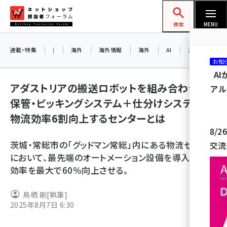
メ
ネットショップ担当者フォーラム
イ
検索
MENU
ン
コ
連載・特集
|
海外
海外情報
海外
AI
メタバース
お知
ン
A
テ
アダストリアの搬送ロボットを組み合わせた
アル
ン
保管・ピッキングシステム＋仕分けシステムで
ツ
amazon (2259)
物流効率6割向上するセンターとは
に
8/
yahoo (1908)
移
茨城・常総市の「グッドマン常総」内にある物流センター
交流
動
楽天 (1876)
において、最先端のオートメーション設備を導入。物流
効率を最大で60％向上させる。
ecbeing (1211)
アスクル (1122)
鳥栖 剛
[執筆]
2025年8月7日 6:30
base (1083)
ビィ・フォアード (781)