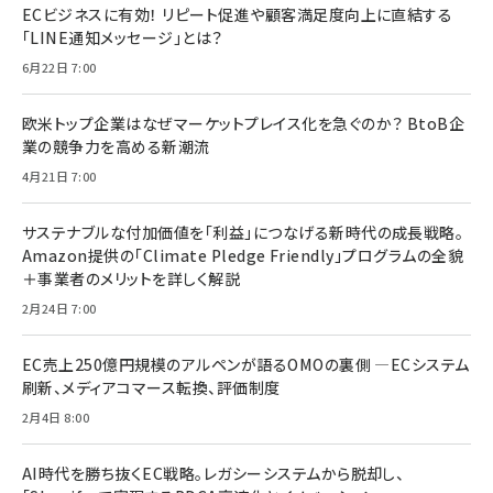
ECビジネスに有効！ リピート促進や顧客満足度向上に直結する
「LINE通知メッセージ」とは？
6月22日 7:00
欧米トップ企業はなぜマーケットプレイス化を急ぐのか？ BtoB企
業の競争力を高める新潮流
4月21日 7:00
サステナブルな付加価値を「利益」につなげる新時代の成長戦略。
Amazon提供の「Climate Pledge Friendly」プログラムの全貌
＋事業者のメリットを詳しく解説
2月24日 7:00
EC売上250億円規模のアルペンが語るOMOの裏側 ―ECシステム
刷新、メディアコマース転換、評価制度
2月4日 8:00
AI時代を勝ち抜くEC戦略。レガシーシステムから脱却し、