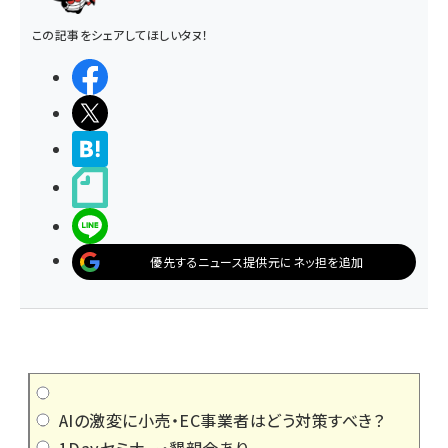
この記事をシェアしてほしいタヌ！
シェアする
ポストする
>ブクマする
noteで書く
LINEで送る
優先するニュース提供元にネッ担を追加
AIの激変に小売・EC事業者はどう対策すべき？
1Dayセミナー・懇親会あり