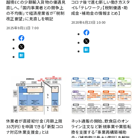
越境ECの少額輸入貨物の優遇見
コロナ後で進む新しい働き方スタ
直しへ。「国内事業者との競争上
イル「テレワーク」【税制優遇・助
の不均衡」で経済産業省が「税制
成金・補助金の情報まとめ】
改正要望」に見直しを明記
2020年6月23日 10:00
2025年9月11日 7:00
休業者が直接給付金（月額上限
ネット通販の開始、飲食店のオン
33万円）を申請できる「新型コロ
ライン注文など新規事業や業態転
ナ対応休業支援金」とは
換を支援する「事業再構築補助
金」（補助額は最大1億円）を解説