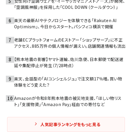
女性向け空調ウェアを「イーザッカマニアストア―ズ」が開発、
「空調風神服」を採用した「COOL DOWN（クールダウン）」
楽天の最新AIやテクノロジーを体験できる「Rakuten AI
Optimism」、今日からスタート。パシフィコ横浜で開催
老舗ECプラットフォームのEストアー「ショップサーブ」に不正
アクセス、885万件の個人情報が漏えい。店舗関連情報も流出
【熊本地震の影響】ヤマト運輸、佐川急便、日本郵便で配送遅
延や集配停止が発生（7/28時点）
楽天、会話型の「AIコンシェルジュ」で注文額17％増。買い物
体験をどう変えた？
Amazonが令和8年熊本地震の被災地支援、「ほしい物リス
ト」「支援物資」「Amazon Pay」経由での寄付など
人気記事ランキングをもっと見る