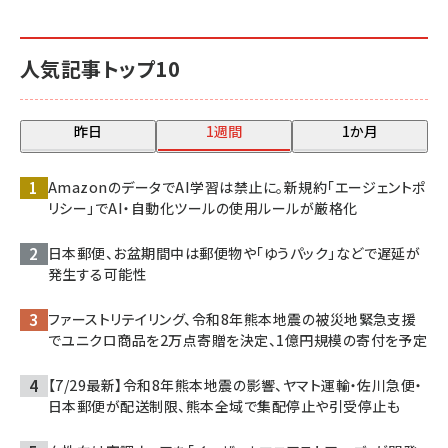
人気記事トップ10
昨日
1週間
1か月
AmazonのデータでAI学習は禁止に。新規約「エージェントポ
リシー」でAI・自動化ツールの使用ルールが厳格化
日本郵便、お盆期間中は郵便物や「ゆうパック」などで遅延が
発生する可能性
ファーストリテイリング、令和8年熊本地震の被災地緊急支援
でユニクロ商品を2万点寄贈を決定、1億円規模の寄付を予定
【7/29最新】令和8年熊本地震の影響、ヤマト運輸・佐川急便・
日本郵便が配送制限、熊本全域で集配停止や引受停止も