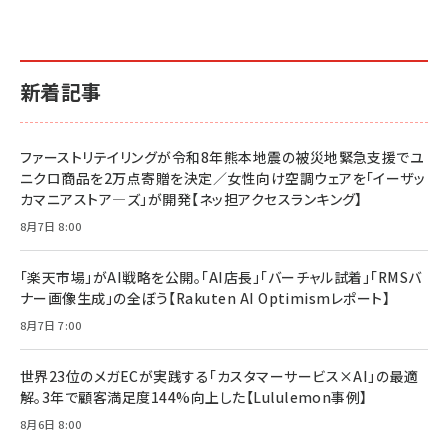
￥1,870
￥880
イシューからはじめよ［改訂版］――知的生産の「シンプ
小さな会社は戦略が9割
anan(アンアン)2026/06/24号 No.2500増刊
ルな本質」
スペシャルエディション[王道エンタメの矜持／
￥1,980
新着記事
BTS]
￥2,200
￥1,100
ドリルを売るには穴を売れ
経営メモ 16年の起業家人生で得た知見
ファーストリテイリングが令和8年熊本地震の被災地緊急支援でユ
anan(アンアン)2026/07/08号 No.2502[2026
￥1,815
￥2,750
ニクロ商品を2万点寄贈を決定／女性向け空調ウェアを「イーザッ
年後半、あなたの恋と運命／山田涼介]
カマニアストア―ズ」が開発【ネッ担アクセスランキング】
￥880
Brand Shift(ブランド・シフト): 「信頼」で選ばれ
影響力の武器［新版］：人を動かす七つの原理
8月7日 8:00
る時代の成長戦略
￥3,190
ママ投資家が育休中に１億貯めた株式投資
￥2,420
￥1,870
「楽天市場」がAI戦略を公開。「AI店長」「バーチャル試着」「RMSバ
ナー画像生成」の全ぼう【Rakuten AI Optimismレポート】
フィードバック経営 「沈黙の組織」から「高め合う
マーケティングの真実 P&G・グリコで学んだ失敗
組織」へ
と成長の法則
8月7日 7:00
組織の成果を最大化する ルールのデザイン
￥3,080
￥2,200
￥1,980
世界23位のメガECが実践する「カスタマーサービス×AI」の最適
解。3年で顧客満足度144%向上した【Lululemon事例】
Amazonランキングをもっと見る
Amazonランキングをもっと見る
8月6日 8:00
Amazonランキングをもっと見る