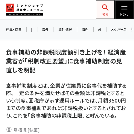
メ
ネットショップ担当者フォーラム
イ
検索
MENU
ン
コ
連載・特集
|
海外
海外情報
海外
AI
メタバース
お知ら
ン
AI
テ
アル
食事補助の非課税限度額引き上げを！ 経済産
ン
業省が「税制改正要望」に食事補助制度の見
ツ
amazon (2258)
直しを明記
に
8/
yahoo (1907)
移
食事補助制度とは、企業が従業員に食事代を補助する
交流
動
楽天 (1874)
際、一定の条件を満たせばその金額は非課税とすると
いう制度。国税庁が示す運用ルールでは、月額3500円
ecbeing (1211)
までの食事補助であれば非課税扱いとするとされてお
アスクル (1122)
り、これを「食事補助の非課税上限」と呼んでいる。
base (1083)
鳥栖 剛
[執筆]
ビィ・フォアード (777)