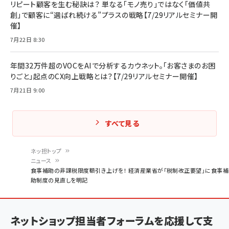
リピート顧客を生む秘訣は？ 単なる「モノ売り」ではなく「価値共
創」で顧客に“選ばれ続ける”プラスの戦略【7/29リアルセミナー開
催】
7月22日 8:30
年間32万件超のVOCをAIで分析するカウネット。「お客さまのお困
りごと」起点のCX向上戦略とは？【7/29リアルセミナー開催】
7月21日 9:00
すべて見る
ネッ担トップ
ニュース
パ
食事補助の非課税限度額引き上げを！ 経済産業省が「税制改正要望」に食事補
助制度の見直しを明記
ン
く
ず
ネットショップ担当者フォーラムを応援して支