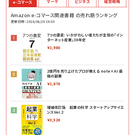
マーケ
ビジネス
経営戦略
e-コマース
Amazon e-コマース関連書籍 の売れ筋ランキング
更新日時：2026/06/26 19:05
7つの激変: いかがわしい者たちが主役の「イン
ターネット産業」30年史
￥1,980
2億円を売り上げたプロが教える note×AI 最
強の副業
￥1,870
増補改訂版 起業の科学 スタートアップサイエ
ンスVer.2
￥3,520