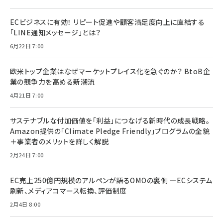
ECビジネスに有効！ リピート促進や顧客満足度向上に直結する
「LINE通知メッセージ」とは？
6月22日 7:00
欧米トップ企業はなぜマーケットプレイス化を急ぐのか？ BtoB企
業の競争力を高める新潮流
4月21日 7:00
サステナブルな付加価値を「利益」につなげる新時代の成長戦略。
Amazon提供の「Climate Pledge Friendly」プログラムの全貌
＋事業者のメリットを詳しく解説
2月24日 7:00
EC売上250億円規模のアルペンが語るOMOの裏側 ―ECシステム
刷新、メディアコマース転換、評価制度
2月4日 8:00