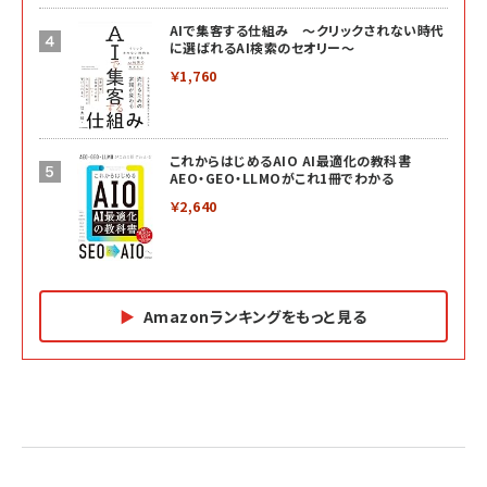
AIで集客する仕組み ～クリックされない時代
に選ばれるAI検索のセオリー～
￥1,760
これからはじめるAIO AI最適化の教科書
AEO・GEO・LLMOがこれ1冊でわかる
￥2,640
Amazonランキングをもっと見る
Amazon マーケティング・セールス全般関連書籍 の
Amazon ビジネス・経済関連書籍 の売れ筋ランキン
Amazon 経営戦略関連書籍 の売れ筋ランキング
売れ筋ランキング
グ
更新日時：2026/06/26 19:05
更新日時：2026/06/26 19:05
更新日時：2026/06/26 19:05
2億円を売り上げたプロが教える note×AI 最強の
anan(アンアン)2026/07/01号 No.2501[魅せる
ベインキャピタル 企業価値向上力の秘密
副業
カラダ2026／宮舘涼太]
￥2,640