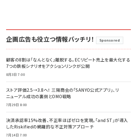
企画広告も役立つ情報バッチリ！
Sponsored
顧客の8割は「なんとなく」離脱する。ECリピート売上を最大化する
7つの鉄板シナリオをアクションリンクが公開
8月3日 7:00
ストア評価2.5→3.8へ！ 三陽商会の「SANYO公式アプリ」、リ
ニューアル成功の裏側とOMO戦略
7月29日 8:00
決済承認率15%改善、不正率ほぼゼロを実現。「and ST」が導入
したRiskifiedの網羅的な不正対策アプローチ
7月14日 7:00