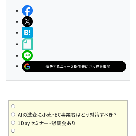
シェアする
ポストする
>ブクマする
noteで書く
LINEで送る
優先するニュース提供元にネッ担を追加
AIの激変に小売・EC事業者はどう対策すべき？
1Dayセミナー・懇親会あり