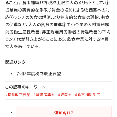
ること」。 食事補助非課税枠上限拡大のメリットとして、①
従業員の実質的な手取り賃金の増加による物価高への対
応②ランチの欠食の解消、より健康的な食事の選択、共食
の促進など、大人の食育の推進③中小企業の人材課題解
消労働生産性改善、非正規雇用労働者の待遇改善④平均
ランチ代が引き上がることによる、飲食産業に対する消費
拡大――をあげている。
関連リンク
令和8年度税制改正要望
この記事のキーワード
#税制改正要望
#経済産業省
#経産省
#食事補助制度
運営
6,117