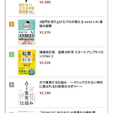
￥1,980
2億円を売り上げたプロが教える note×AI 最
強の副業
￥1,870
増補改訂版 起業の科学 スタートアップサイエ
ンスVer.2
￥3,520
AIで集客する仕組み ～クリックされない時代
に選ばれるAI検索のセオリー～
￥1,760
これからはじめるAIO AI最適化の教科書