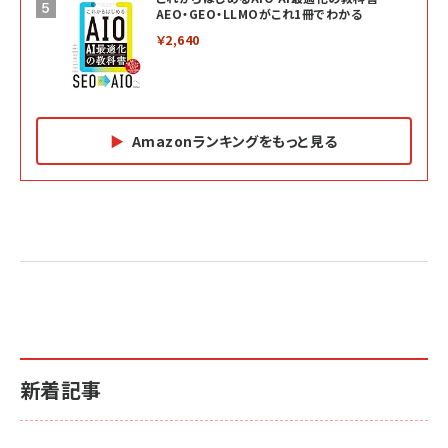
AEO・GEO・LLMOがこれ1冊でわかる
￥2,640
Amazonランキングをもっと見る
Amazon マーケティング・セールス全般関連書籍 の
Amazon ビジネス・経済関連書籍 の売れ筋ランキン
Amazon 経営戦略関連書籍 の売れ筋ランキング
売れ筋ランキング
グ
更新日時：2026/06/26 19:05
更新日時：2026/06/26 19:05
更新日時：2026/06/26 19:05
2億円を売り上げたプロが教える note×AI 最強の
anan(アンアン)2026/07/01号 No.2501[魅せる
ベインキャピタル 企業価値向上力の秘密
副業
カラダ2026／宮舘涼太]
￥2,640
￥1,870
￥880
イシューからはじめよ［改訂版］――知的生産の「シンプ
小さな会社は戦略が9割
anan(アンアン)2026/06/24号 No.2500増刊
ルな本質」
スペシャルエディション[王道エンタメの矜持／
￥1,980
新着記事
BTS]
￥2,200
￥1,100
ドリルを売るには穴を売れ
経営メモ 16年の起業家人生で得た知見