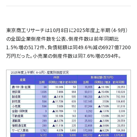
revico (740)
東京商工リサーチは10月8日に2025年度上半期（4-9月）
の全国企業倒産件数を公表、倒産件数は前年同期比
1.5%増の5172件、負債総額は同49.6%減の6927億7200
参
万円だった。小売業の倒産件数は同7.6%増の594件。