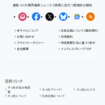
通販・ECの業界最新ニュースと実務に役立つ実践的な解説
メルマガ
Facebook
X(エックス)
Bluesky
Googleニュ
RSS
本サイトについて
広告出稿について（媒体資料）
お問い合わせ
利用規約
プライバシーポリシー
特定商取引法に基づく表示
会社概要
インプレスグループTOP
注目リンク
ネッ担お悩み相談
ネッ担アワード！
ネッ担メルマガ
室
ネッ担について
広告出稿について