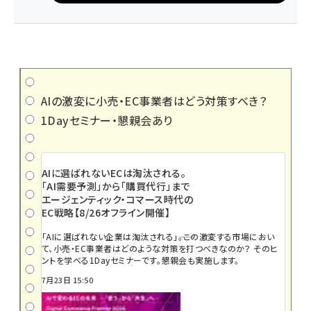
AIの激変に小売・EC事業者はどう対策すべき？
1Dayセミナー・懇親会あり
AIに選ばれないECは淘汰される。
「AI需要予測」から「購買代行」まで
エージェンティック・コマース時代の
EC戦略【8/26オフライン開催】
「AIに選ばれない企業は淘汰される」――。この激変する市場におい
て、小売・EC事業者はどのような対策を打つべきなのか？ そのヒ
ントを学べる1Dayセミナーです。懇親会も実施します。
7月23日 15:50