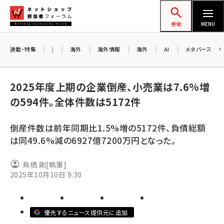
メ
ネットショップ担当者フォーラム
イ
検索
MENU
ン
コ
連載・特集
|
海外
海外情報
海外
AI
メタバース
ン
テ
2025年度上期の企業倒産、小売業は7.6%増
ン
の594件。全体件数は5172件
ツ
amazon (2249)
に
倒産件数は前年同期比1.5%増の5172件、負債総額
yahoo (1901)
移
8
は同49.6%減の6927億7200万円となった。
交
動
楽天 (1871)
鳥栖 剛
[執筆]
ecbeing (1207)
2025年10月10日 9:30
アスクル (1119)
base (1077)
優先するニュース提供元に追加
ビィ・フォアード (773)