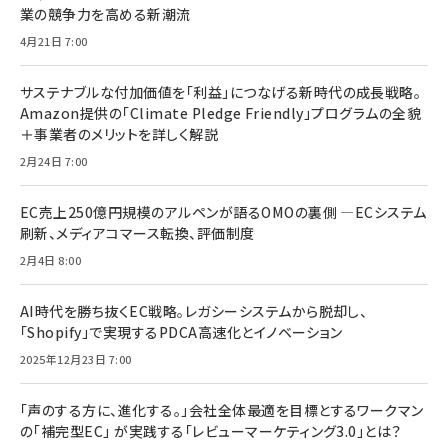
業の競争力を高める新潮流
4月21日 7:00
サステナブルな付加価値を「利益」につなげる新時代の成長戦略。
Amazon提供の「Climate Pledge Friendly」プログラムの全貌
＋事業者のメリットを詳しく解説
2月24日 7:00
EC売上250億円規模のアルペンが語るOMOの裏側 ―ECシステム
刷新、メディアコマース転換、評価制度
2月4日 8:00
AI時代を勝ち抜くEC戦略。レガシーシステムから脱却し、
「Shopify」で実現するPDCA高速化とイノベーション
2025年12月23日 7:00
「声のする方に、進化する。」会社全体最適を目標とするワークマン
の「補完型EC」 が実践する「レビューマーケティング3.0」とは？