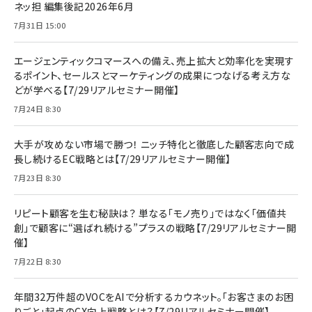
ネッ担 編集後記2026年6月
7月31日 15:00
エージェンティックコマースへの備え、売上拡大と効率化を実現す
るポイント、セールスとマーケティングの成果につなげる考え方な
どが学べる【7/29リアルセミナー開催】
7月24日 8:30
大手が攻めない市場で勝つ！ ニッチ特化と徹底した顧客志向で成
長し続けるEC戦略とは【7/29リアルセミナー開催】
7月23日 8:30
リピート顧客を生む秘訣は？ 単なる「モノ売り」ではなく「価値共
創」で顧客に“選ばれ続ける”プラスの戦略【7/29リアルセミナー開
催】
7月22日 8:30
年間32万件超のVOCをAIで分析するカウネット。「お客さまのお困
りごと」起点のCX向上戦略とは？【7/29リアルセミナー開催】