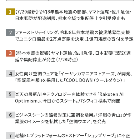
【7/29最新】令和8年熊本地震の影響、ヤマト運輸・佐川急便・
日本郵便が配送制限、熊本全域で集配停止や引受停止も
ファーストリテイリング、令和8年熊本地震の被災地緊急支援
でユニクロ商品を2万点寄贈を決定、1億円規模の寄付を予定
【熊本地震の影響】ヤマト運輸、佐川急便、日本郵便で配送遅
延や集配停止が発生（7/28時点）
女性向け空調ウェアを「イーザッカマニアストア―ズ」が開発、
「空調風神服」を採用した「COOL DOWN（クールダウン）」
楽天の最新AIやテクノロジーを体験できる「Rakuten AI
Optimism」、今日からスタート。パシフィコ横浜で開催
ビジネスシーンの酷暑対策に空調を活用――。「洋服の青山」が作
業服のイメージを払拭した「空調ウエア」を発売
老舗ECプラットフォームのEストアー「ショップサーブ」に不正