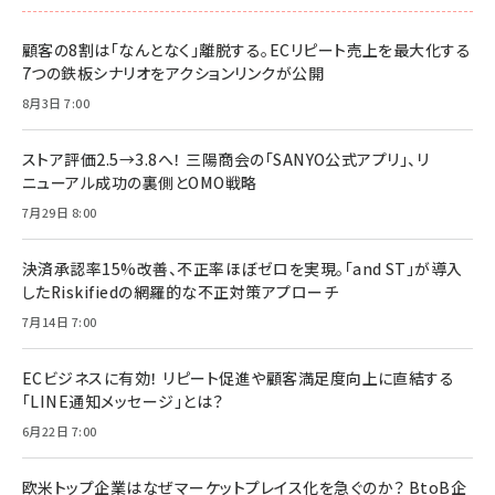
顧客の8割は「なんとなく」離脱する。ECリピート売上を最大化する
7つの鉄板シナリオをアクションリンクが公開
8月3日 7:00
ストア評価2.5→3.8へ！ 三陽商会の「SANYO公式アプリ」、リ
ニューアル成功の裏側とOMO戦略
7月29日 8:00
決済承認率15%改善、不正率ほぼゼロを実現。「and ST」が導入
したRiskifiedの網羅的な不正対策アプローチ
7月14日 7:00
ECビジネスに有効！ リピート促進や顧客満足度向上に直結する
「LINE通知メッセージ」とは？
6月22日 7:00
欧米トップ企業はなぜマーケットプレイス化を急ぐのか？ BtoB企