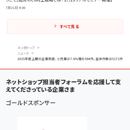
7月21日 9:00
すべて見る
ネッ担トップ
ニュース
パ
2025年度上期の企業倒産、小売業は7.6%増の594件。全体件数は5172件
ン
く
ネットショップ担当者フォーラムを応援して支
ず
えてくださっている企業さま
ゴールドスポンサー