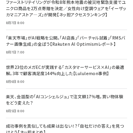
ファーストリテイリングが令和8年熊本地震の被災地緊急支援でユ
anan(アンアン)2026/07/08号 No.2502[2026
￥1,815
￥2,750
ニクロ商品を2万点寄贈を決定／女性向け空調ウェアを「イーザッ
年後半、あなたの恋と運命／山田涼介]
カマニアストア―ズ」が開発【ネッ担アクセスランキング】
￥880
Brand Shift(ブランド・シフト): 「信頼」で選ばれ
影響力の武器［新版］：人を動かす七つの原理
8月7日 8:00
る時代の成長戦略
￥3,190
ママ投資家が育休中に１億貯めた株式投資
￥2,420
￥1,870
「楽天市場」がAI戦略を公開。「AI店長」「バーチャル試着」「RMSバ
ナー画像生成」の全ぼう【Rakuten AI Optimismレポート】
フィードバック経営 「沈黙の組織」から「高め合う
マーケティングの真実 P&G・グリコで学んだ失敗
組織」へ
と成長の法則
8月7日 7:00
組織の成果を最大化する ルールのデザイン
￥3,080
￥2,200
￥1,980
世界23位のメガECが実践する「カスタマーサービス×AI」の最適
解。3年で顧客満足度144%向上した【Lululemon事例】
Amazonランキングをもっと見る
Amazonランキングをもっと見る
8月6日 8:00
Amazonランキングをもっと見る
楽天、会話型の「AIコンシェルジュ」で注文額17％増。買い物体験
をどう変えた？
8月5日 8:00
成功事例を真似しても成果は出ない！？「自社だけの答え」を見つ
けよう【ネッ担まとめ】