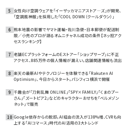
女性向け空調ウェアを「イーザッカマニアストア―ズ」が開発、
「空調風神服」を採用した「COOL DOWN（クールダウン）」
熊本地震の影響でヤマト運輸・佐川急便・日本郵便が配送制
限／小売のプロが語るオムニチャネル成功の条件【ネッ担アク
セスランキング】
老舗ECプラットフォームのEストアー「ショップサーブ」に不正
アクセス、885万件の個人情報が漏えい。店舗関連情報も流出
楽天の最新AIやテクノロジーを体験できる「Rakuten AI
Optimism」、今日からスタート。パシフィコ横浜で開催
千趣会が「刀剣乱舞 ONLINE」「SPY×FAMILY」「くまのプー
さん」「ズートピア2」などのキャラクターおせちを「ベルメゾン
ネット」で販売
Google依存からの脱却。AI経由の流入が138%増、CVRも向
上する「AIコマース」時代のAI活用の3大トレンド