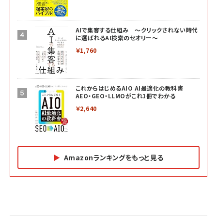
AIで集客する仕組み ～クリックされない時代
に選ばれるAI検索のセオリー～
￥1,760
これからはじめるAIO AI最適化の教科書
AEO・GEO・LLMOがこれ1冊でわかる
￥2,640
Amazonランキングをもっと見る
Amazon マーケティング・セールス全般関連書籍 の
Amazon ビジネス・経済関連書籍 の売れ筋ランキン
Amazon 経営戦略関連書籍 の売れ筋ランキング
売れ筋ランキング
グ
更新日時：2026/06/26 19:05
更新日時：2026/06/26 19:05
更新日時：2026/06/26 19:05