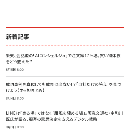
2億円を売り上げたプロが教える note×AI 最強の
anan(アンアン)2026/07/01号 No.2501[魅せる
ベインキャピタル 企業価値向上力の秘密
副業
カラダ2026／宮舘涼太]
￥2,640
￥1,870
￥880
イシューからはじめよ［改訂版］――知的生産の「シンプ
小さな会社は戦略が9割
anan(アンアン)2026/06/24号 No.2500増刊
ルな本質」
スペシャルエディション[王道エンタメの矜持／
￥1,980
新着記事
BTS]
￥2,200
￥1,100
ドリルを売るには穴を売れ
経営メモ 16年の起業家人生で得た知見
楽天、会話型の「AIコンシェルジュ」で注文額17％増。買い物体験
anan(アンアン)2026/07/08号 No.2502[2026
￥1,815
￥2,750
をどう変えた？
年後半、あなたの恋と運命／山田涼介]
￥880
8月5日 8:00
Brand Shift(ブランド・シフト): 「信頼」で選ばれ
影響力の武器［新版］：人を動かす七つの原理
る時代の成長戦略
￥3,190
ママ投資家が育休中に１億貯めた株式投資
成功事例を真似しても成果は出ない！？「自社だけの答え」を見つ
￥2,420
￥1,870
けよう【ネッ担まとめ】
フィードバック経営 「沈黙の組織」から「高め合う
8月4日 8:00
マーケティングの真実 P&G・グリコで学んだ失敗
組織」へ
と成長の法則
組織の成果を最大化する ルールのデザイン
￥3,080
￥2,200
LINEは「売る場」ではなく「距離を縮める場」。阪急交通社・宇和川
￥1,980
匠氏が語る、顧客の意思決定を支えるデジタル戦略
8月3日 8:00
Amazonランキングをもっと見る