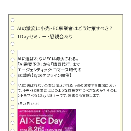
AIの激変に小売・EC事業者はどう対策すべき？
1Dayセミナー・懇親会あり
AIに選ばれないECは淘汰される。
「AI需要予測」から「購買代行」まで
エージェンティック・コマース時代の
EC戦略【8/26オフライン開催】
「AIに選ばれない企業は淘汰される」――。この激変する市場におい
て、小売・EC事業者はどのような対策を打つべきなのか？ そのヒ
ントを学べる1Dayセミナーです。懇親会も実施します。
7月23日 15:50