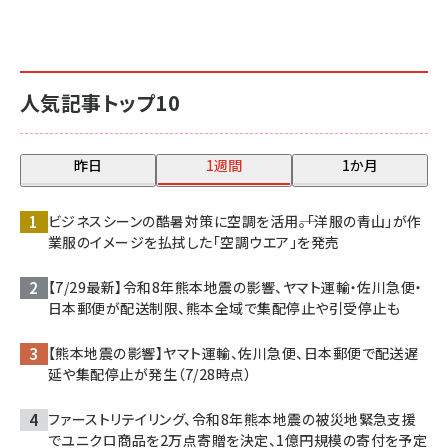
人気記事トップ10
昨日
1週間
1か月
ビジネスシーンの酷暑対策に空調を活用――。「洋服の青山」が作
業服のイメージを払拭した「空調ウエア」を発売
【7/29最新】令和8年熊本地震の影響、ヤマト運輸・佐川急便・
日本郵便が配送制限、熊本全域で集配停止や引受停止も
【熊本地震の影響】ヤマト運輸、佐川急便、日本郵便で配送遅
延や集配停止が発生（7/28時点）
ファーストリテイリング、令和8年熊本地震の被災地緊急支援
でユニクロ商品を2万点寄贈を決定、1億円規模の寄付を予定