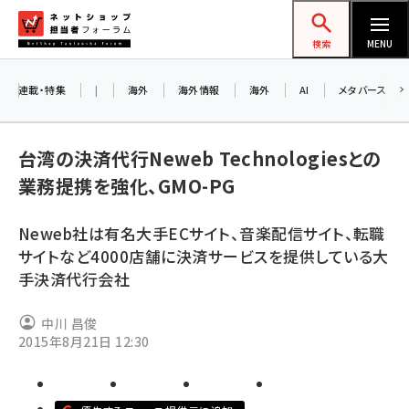
メ
ネットショップ担当者フォーラム
イ
検索
MENU
ン
コ
連載・特集
|
海外
海外情報
海外
AI
メタバース
お知ら
ン
AI
テ
アル
台湾の決済代行Neweb Technologiesとの
ン
業務提携を強化、GMO-PG
ツ
amazon (2232)
に
8/2
Neweb社は有名大手ECサイト、音楽配信サイト、転職
yahoo (1894)
移
サイトなど4000店舗に決済サービスを提供している大
交流
動
楽天 (1863)
手決済代行会社
ecbeing (1203)
中川 昌俊
アスクル (1112)
2015年8月21日 12:30
base (1068)
ビィ・フォアード (768)