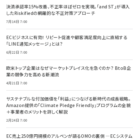
決済承認率15%改善、不正率ほぼゼロを実現。「and ST」が導入
したRiskifiedの網羅的な不正対策アプローチ
7月14日 7:00
ECビジネスに有効！ リピート促進や顧客満足度向上に直結する
「LINE通知メッセージ」とは？
6月22日 7:00
欧米トップ企業はなぜマーケットプレイス化を急ぐのか？ BtoB企
業の競争力を高める新潮流
4月21日 7:00
サステナブルな付加価値を「利益」につなげる新時代の成長戦略。
Amazon提供の「Climate Pledge Friendly」プログラムの全貌
＋事業者のメリットを詳しく解説
2月24日 7:00
EC売上250億円規模のアルペンが語るOMOの裏側 ―ECシステム