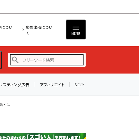
担につい
広告出稿につい
て
MENU
リスティング広告
アフィリエイト
SEO
メール
ソーシャル
amazon (2236)
yahoo (1896)
手法とは
楽天 (1865)
ecbeing (1204)
アスクル (1112)