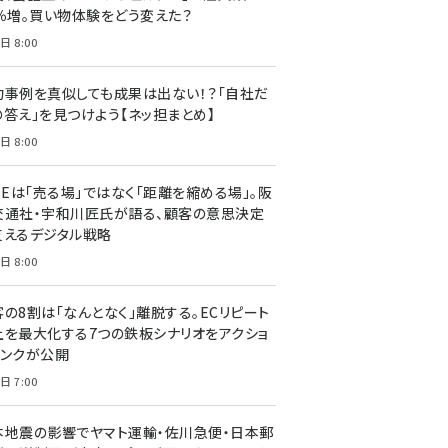
7％増。買い物体験をどう変えた？
日 8:00
功事例を真似しても成果は出ない！？「自社だ
の答え」を見つけよう【ネッ担まとめ】
日 8:00
NEは「売る場」ではなく「距離を縮める場」。阪
交通社・宇和川匠氏が語る、顧客の意思決定
支えるデジタル戦略
日 8:00
客の8割は「なんとなく」離脱する。ECリピート
上を最大化する7つの鉄板シナリオをアクショ
リンクが公開
日 7:00
本地震の影響でヤマト運輸・佐川急便・日本郵