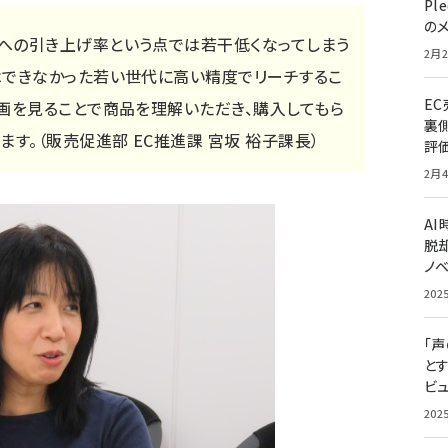
Pl
の
への引き上げ率という点では若干低くなってしまう
2月2
はできなかった若い世代に高い精度でリーチするこ
E
動画を見ることで商品を理解いただき、購入してもら
裏
す。（販売促進部 EC推進課 宮坂 裕子課長）
評
2月4
A
脱却
ノ
202
「
と
ビュ
202