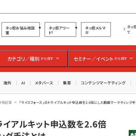
プ担当者フォーラム
ネッ
ネッ担お悩み相談
ネッ担アワー
ネッ担メルマ
て
室
ド！
ガ
お知らせ
AIが買い物を代行する時代に打つべき「次の一手」とは？
アルペン、オイシックス、元UA責任者が登壇のリアルECセ
カテゴリ／種別
セミナー／イベント
から探す
から探す
ミナー（8/26＠東京）【交流会も実施】
海外
AI
メタバース
集客
コンテンツマーケティング
8/26（水）、東京・四谷で開催。登壇者・聴講者と交流できる
交流会も実施します。すべての講演を無料で聴講できます！
単発記事
「ライスフォース」のトライアルキット申込数を2.6倍にした動画マーケティング
ライアルキット申込数を2.6倍