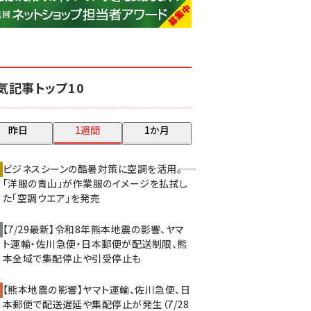
base (1068)
ビィ・フォアード (769)
revico (737)
気記事トップ10
昨日
1週間
1か月
ビジネスシーンの酷暑対策に空調を活用――。
「洋服の青山」が作業服のイメージを払拭し
た「空調ウエア」を発売
【7/29最新】令和8年熊本地震の影響、ヤマ
ト運輸・佐川急便・日本郵便が配送制限、熊
本全域で集配停止や引受停止も
【熊本地震の影響】ヤマト運輸、佐川急便、日
本郵便で配送遅延や集配停止が発生（7/28