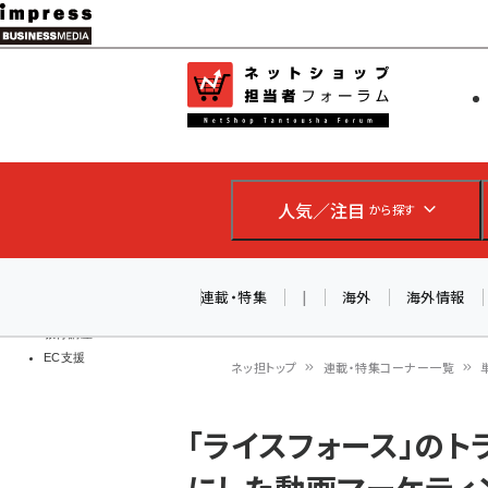
メ
イ
EC担当者
ネットショッ
ン
Web担当者
コ
製品導入
ン
企業IT
ソフト開発
テ
IoT・AI
人気／注目
から探す
ン
DCクラウド
研究・調査
ツ
エネルギー
に
連載・特集
|
海外
海外情報
ドローン
移
教育講座
EC支援
動
ネッ担トップ
連載・特集コーナー一覧
パ
「ライスフォース」のト
ン