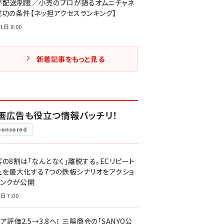
が配送制限／小売のプロが語るオムニチャネ
成功の条件【ネッ担アクセスランキング】
1日 8:00
新着記事をもっと見る
画広告も役立つ情報バッチリ！
ponsored
客の8割は「なんとなく」離脱する。ECリピート
上を最大化する7つの鉄板シナリオをアクショ
リンクが公開
日 7:00
ア評価2.5→3.8へ！ 三陽商会の「SANYO公