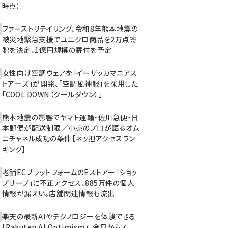
時点）
ファーストリテイリング、令和8年熊本地震の
被災地緊急支援でユニクロ商品を2万点寄
贈を決定、1億円規模の寄付を予定
女性向け空調ウェアを「イーザッカマニアス
トア―ズ」が開発、「空調風神服」を採用した
「COOL DOWN（クールダウン）」
熊本地震の影響でヤマト運輸・佐川急便・日
本郵便が配送制限／小売のプロが語るオム
ニチャネル成功の条件【ネッ担アクセスラン
キング】
老舗ECプラットフォームのEストアー「ショッ
プサーブ」に不正アクセス、885万件の個人
情報が漏えい。店舗関連情報も流出
楽天の最新AIやテクノロジーを体験できる
「Rakuten AI Optimism」、今日からス