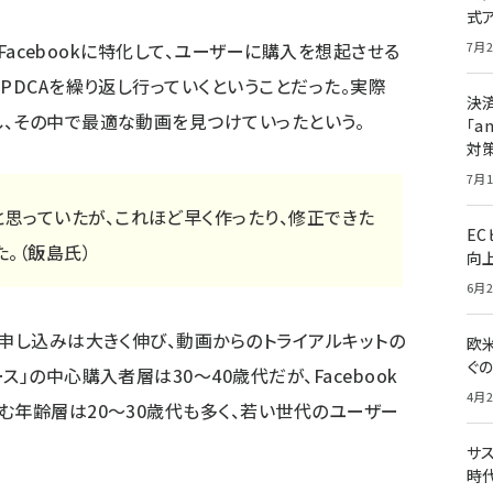
式
。Facebookに特化して、ユーザーに購入を想起させる
7月2
PDCAを繰り返し行っていくということだった。実際
決
、その中で最適な動画を見つけていったという。
「a
対
7月1
思っていたが、これほど早く作ったり、修正できた
E
。（飯島氏）
向
6月2
の申し込みは大きく伸び、動画からのトライアルキットの
欧
ぐ
」の中心購入者層は30～40歳代だが、Facebook
4月2
む年齢層は20～30歳代も多く、若い世代のユーザー
サ
時代