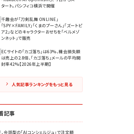
タート。パシフィコ横浜で開催
千趣会が「刀剣乱舞 ONLINE」
「SPY×FAMILY」「くまのプーさん」「ズートピ
ア2」などのキャラクターおせちを「ベルメゾ
ンネット」で販売
ECサイトの「カゴ落ち」は63%、機会損失額
は売上の2.8倍、「カゴ落ち」メールの平均開
封率42%【2026年上半期】
人気記事ランキングをもっと見る
着記事
天、会話型の「AIコンシェルジュ」で注文額