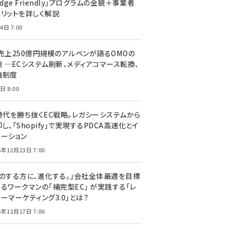
edge Friendly」プログラムの全貌＋事業者
メリットを詳しく解説
4日 7:00
C売上250億円規模のアルペンが語るOMOの
側 ―ECシステム刷新、メディアコマース転換、
価制度
日 8:00
I時代を勝ち抜くEC戦略。レガシーシステムから
し、「Shopify」で実現するPDCA高速化とイ
ベーション
5年12月23日 7:00
声のする方に、進化する。」会社全体最適を目標
するワークマンの「補完型EC」 が実践する「レ
ーマーケティング3.0」とは？
5年12月17日 7:00