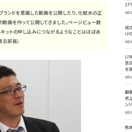
1
、ブランドを意識した動画を公開したり、化粧水の正
8月5
の動画を作って公開してきました。ページビュー数
成
ルキットの申し込みにつながるようなことはほぼあ
け
貴志部長）
8月4
LI
急
を
8月3
顧
売
ン
8月3
熊