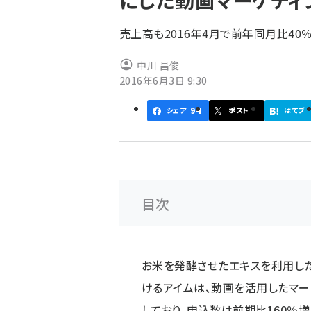
にした動画マーケティ
く
ず
売上高も2016年4月で前年同月比40
中川 昌俊
2016年6月3日 9:30
94
シェア
ポスト
はてブ
目次
お米を発酵させたエキスを利用した
けるアイムは、動画を活用したマー
しており、申込数は前期比160％増