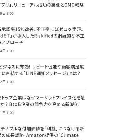
アプリ」、リニューアル成功の裏側とOMO戦略
9日 8:00
済承認率15%改善、不正率ほぼゼロを実現。
nd ST」が導入したRiskifiedの網羅的な不正
策アプローチ
4日 7:00
Cビジネスに有効！ リピート促進や顧客満足度
上に直結する「LINE通知メッセージ」とは？
2日 7:00
米トップ企業はなぜマーケットプレイス化を急
のか？ BtoB企業の競争力を高める新潮流
1日 7:00
ステナブルな付加価値を「利益」につなげる新
の成長戦略。Amazon提供の「Climate