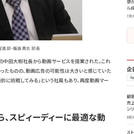
便
ル
7月3
促進部・飯島貴志 部長
ullの中田大樹社長から動画サービスを提案された。これ
企
かったものの、動画広告の可能性は大きいと感じていた
S
極的に挑戦してみる」という社風もあり、再度動画マー
顧
売
ン
がら、スピィーディーに最適な動
8月3
スト