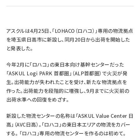
revico (738)
アスクルは4月25日、「LOHACO（ロハコ）」専用の物流拠点
を埼玉県日高市に新設し、同月20日から出荷を開始した
と発表した。
今年2月に「ロハコ」の東日本向け基幹センターだった
参加
「ASKUL Logi PARK 首都圏」（ALP首都圏）で火災が発
生。出荷能力が失われたことを受け、新たな物流拠点を
作った。出荷能力を段階的に増強し、9月までに火災前の
出荷水準への回復をめざす。
新設した物流センターの名称は「ASKUL Value Center 日
高」（AVC日高）。「ロハコ」の東日本エリアの物流をカバー
する。 「ロハコ」専用の物流センターを作るのは初めて。