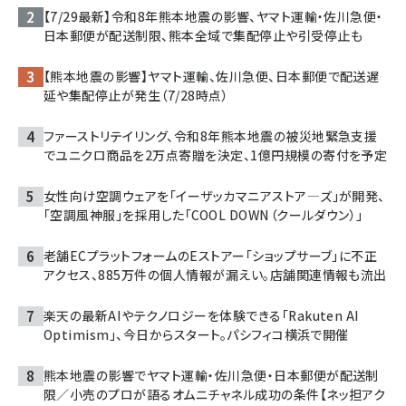
【7/29最新】令和8年熊本地震の影響、ヤマト運輸・佐川急便・
日本郵便が配送制限、熊本全域で集配停止や引受停止も
【熊本地震の影響】ヤマト運輸、佐川急便、日本郵便で配送遅
延や集配停止が発生（7/28時点）
ファーストリテイリング、令和8年熊本地震の被災地緊急支援
でユニクロ商品を2万点寄贈を決定、1億円規模の寄付を予定
女性向け空調ウェアを「イーザッカマニアストア―ズ」が開発、
「空調風神服」を採用した「COOL DOWN（クールダウン）」
老舗ECプラットフォームのEストアー「ショップサーブ」に不正
アクセス、885万件の個人情報が漏えい。店舗関連情報も流出
楽天の最新AIやテクノロジーを体験できる「Rakuten AI
Optimism」、今日からスタート。パシフィコ横浜で開催
熊本地震の影響でヤマト運輸・佐川急便・日本郵便が配送制
限／小売のプロが語るオムニチャネル成功の条件【ネッ担アク