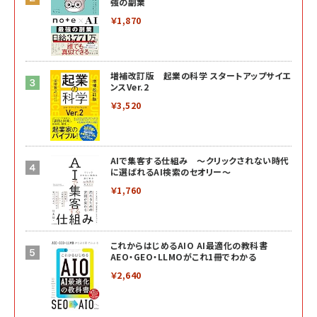
強の副業
￥1,870
増補改訂版 起業の科学 スタートアップサイエ
ンスVer.2
￥3,520
AIで集客する仕組み ～クリックされない時代
に選ばれるAI検索のセオリー～
￥1,760
これからはじめるAIO AI最適化の教科書
AEO・GEO・LLMOがこれ1冊でわかる
￥2,640