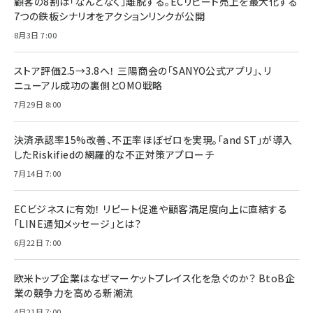
顧客の8割は「なんとなく」離脱する。ECリピート売上を最大化する
7つの鉄板シナリオをアクションリンクが公開
8月3日 7:00
ストア評価2.5→3.8へ！ 三陽商会の「SANYO公式アプリ」、リ
ニューアル成功の裏側とOMO戦略
7月29日 8:00
決済承認率15%改善、不正率ほぼゼロを実現。「and ST」が導入
したRiskifiedの網羅的な不正対策アプローチ
7月14日 7:00
ECビジネスに有効！ リピート促進や顧客満足度向上に直結する
「LINE通知メッセージ」とは？
6月22日 7:00
欧米トップ企業はなぜマーケットプレイス化を急ぐのか？ BtoB企
業の競争力を高める新潮流
4月21日 7:00