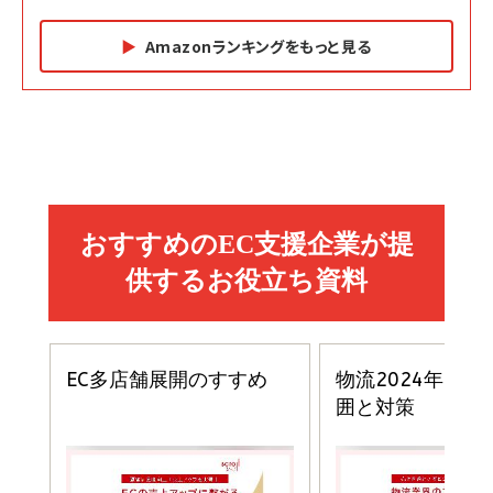
Amazonランキングをもっと見る
Amazon マーケティング・セールス全般関連書籍 の
Amazon ビジネス・経済関連書籍 の売れ筋ランキン
Amazon 経営戦略関連書籍 の売れ筋ランキング
売れ筋ランキング
グ
更新日時：2026/06/26 19:05
更新日時：2026/06/26 19:05
更新日時：2026/06/26 19:05
2億円を売り上げたプロが教える note×AI 最強の
anan(アンアン)2026/07/01号 No.2501[魅せる
ベインキャピタル 企業価値向上力の秘密
副業
カラダ2026／宮舘涼太]
￥2,640
￥1,870
￥880
イシューからはじめよ［改訂版］――知的生産の「シンプ
小さな会社は戦略が9割
anan(アンアン)2026/06/24号 No.2500増刊
ルな本質」
スペシャルエディション[王道エンタメの矜持／
￥1,980
BTS]
￥2,200
￥1,100
ドリルを売るには穴を売れ
経営メモ 16年の起業家人生で得た知見
anan(アンアン)2026/07/08号 No.2502[2026
￥1,815
￥2,750
年後半、あなたの恋と運命／山田涼介]
￥880
Brand Shift(ブランド・シフト): 「信頼」で選ばれ
影響力の武器［新版］：人を動かす七つの原理
る時代の成長戦略
￥3,190
ママ投資家が育休中に１億貯めた株式投資