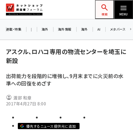
メ
ネットショップ担当者フォーラム
イ
検索
MENU
ン
コ
連載・特集
|
海外
海外情報
海外
AI
メタバース
お知ら
ン
AI
テ
アル
アスクル、ロハコ専用の物流センターを埼玉に
ン
新設
ツ
amazon (2243)
に
出荷能力を段階的に増強し、9月末までに火災前の水
8/
yahoo (1898)
移
準への回復をめざす
交流
動
楽天 (1869)
渡部 和章
ecbeing (1205)
2017年4月27日 8:00
アスクル (1115)
base (1070)
優先するニュース提供元に追加
ビィ・フォアード (772)