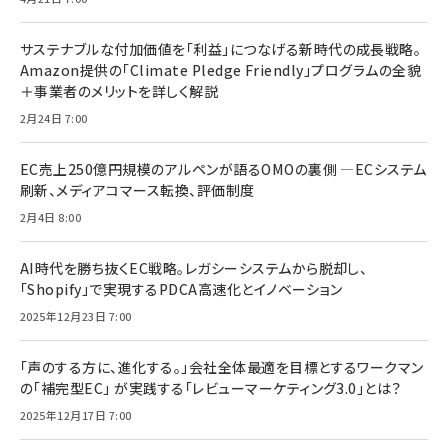
サステナブルな付加価値を「利益」につなげる新時代の成長戦略。
Amazon提供の「Climate Pledge Friendly」プログラムの全貌
＋事業者のメリットを詳しく解説
2月24日 7:00
EC売上250億円規模のアルペンが語るOMOの裏側 ―ECシステム
刷新、メディアコマース転換、評価制度
2月4日 8:00
AI時代を勝ち抜くEC戦略。レガシーシステムから脱却し、
「Shopify」で実現するPDCA高速化とイノベーション
2025年12月23日 7:00
「声のする方に、進化する。」会社全体最適を目標とするワークマン
の「補完型EC」 が実践する「レビューマーケティング3.0」とは？
2025年12月17日 7:00