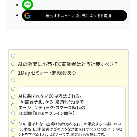
LINEで送る
優先するニュース提供元にネッ担を追加
AIの激変に小売・EC事業者はどう対策すべき？
1Dayセミナー・懇親会あり
AIに選ばれないECは淘汰される。
「AI需要予測」から「購買代行」まで
エージェンティック・コマース時代の
EC戦略【8/26オフライン開催】
「AIに選ばれない企業は淘汰される」――。この激変する市場におい
て、小売・EC事業者はどのような対策を打つべきなのか？ そのヒ
ントを学べる1Dayセミナーです。懇親会も実施します。