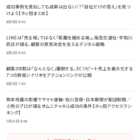
成功事例を真似しても成果は出ない！？「自社だけの答え」を見つ
けよう【ネッ担まとめ】
8月4日 8:00
LINEは「売る場」ではなく「距離を縮める場」。阪急交通社・宇和川
匠氏が語る、顧客の意思決定を支えるデジタル戦略
8月3日 8:00
顧客の8割は「なんとなく」離脱する。ECリピート売上を最大化する
7つの鉄板シナリオをアクションリンクが公開
8月3日 7:00
熊本地震の影響でヤマト運輸・佐川急便・日本郵便が配送制限／
小売のプロが語るオムニチャネル成功の条件【ネッ担アクセスラン
キング】
7月31日 8:00