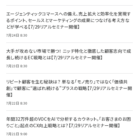
エージェンティックコマースへの備え、売上拡大と効率化を実現す
るポイント、セールスとマーケティングの成果につなげる考え方な
どが学べる【7/29リアルセミナー開催】
7月24日 8:30
大手が攻めない市場で勝つ！ ニッチ特化と徹底した顧客志向で成
長し続けるEC戦略とは【7/29リアルセミナー開催】
7月23日 8:30
リピート顧客を生む秘訣は？ 単なる「モノ売り」ではなく「価値共
創」で顧客に“選ばれ続ける”プラスの戦略【7/29リアルセミナー開
催】
7月22日 8:30
年間32万件超のVOCをAIで分析するカウネット。「お客さまのお困
りごと」起点のCX向上戦略とは？【7/29リアルセミナー開催】
7月21日 9:00