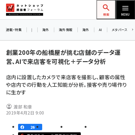
メ
ネットショップ担当者フォーラム
イ
検索
MENU
ン
コ
連載・特集
|
海外
海外情報
海外
AI
メタバース
ン
テ
創業200年の船橋屋が挑む店舗のデータ運
ン
営、AIで来店客を可視化＋データ分析
ツ
amazon (2245)
に
店内に設置したカメラで来店客を撮影し、顧客の属性
yahoo (1900)
移
や店内での行動を人工知能が分析。接客や売り場作り
動
楽天 (1871)
に生かす
ecbeing (1207)
渡部 和章
アスクル (1118)
2019年4月2日 9:00
base (1071)
26
ビィ・フォアード (773)