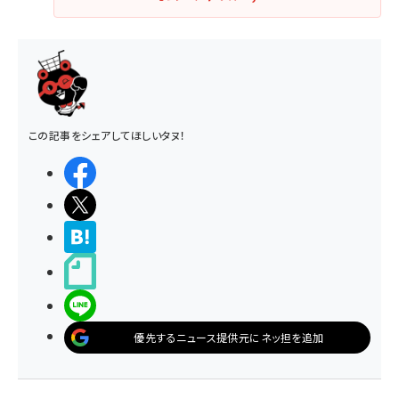
この記事をシェアしてほしいタヌ！
シェアする
ポストする
>ブクマする
noteで書く
LINEで送る
優先するニュース提供元にネッ担を追加