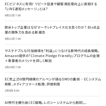
ECビジネスに有効！ リピート促進や顧客満足度向上に直結する
「LINE通知メッセージ」とは？
6月22日 7:00
欧米トップ企業はなぜマーケットプレイス化を急ぐのか？ BtoB企
業の競争力を高める新潮流
4月21日 7:00
サステナブルな付加価値を「利益」につなげる新時代の成長戦略。
Amazon提供の「Climate Pledge Friendly」プログラムの全貌
＋事業者のメリットを詳しく解説
2月24日 7:00
EC売上250億円規模のアルペンが語るOMOの裏側 ―ECシステム
刷新、メディアコマース転換、評価制度
2月4日 8:00
AI時代を勝ち抜くEC戦略。レガシーシステムから脱却し、