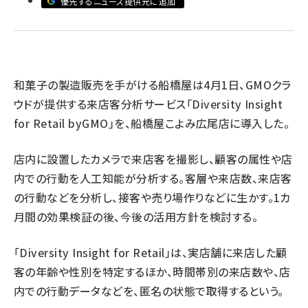
優先するニュース提供元に追加
revico (739)
和菓子の製造販売を手がける船橋屋は4月1日、GMOクラ
ウドが提供する来店客分析サービス「Diversity Insight
for Retail byGMO」を、船橋屋こよみ広尾店に導入した。
店内に設置したカメラで来店客を撮影し、顧客の属性や店
内での行動を人工知能が分析する。客層や来店数、来店客
の行動などを分析し、接客や売り場作りなどに生かす。1カ
月間の効果検証の後、今後の活用方針を検討する。
「Diversity Insight for Retail」は、実店舗に来店した顧
客の年齢や性別を特定するほか、時間帯別の来店数や、店
内での行動データなどを、匿名の状態で取得するという。