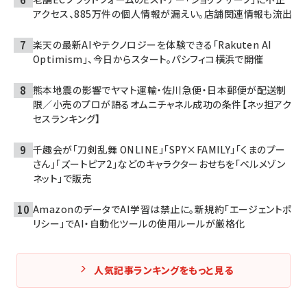
アクセス、885万件の個人情報が漏えい。店舗関連情報も流出
楽天の最新AIやテクノロジーを体験できる「Rakuten AI
Optimism」、今日からスタート。パシフィコ横浜で開催
熊本地震の影響でヤマト運輸・佐川急便・日本郵便が配送制
限／小売のプロが語るオムニチャネル成功の条件【ネッ担アク
セスランキング】
千趣会が「刀剣乱舞 ONLINE」「SPY×FAMILY」「くまのプー
さん」「ズートピア2」などのキャラクターおせちを「ベルメゾン
ネット」で販売
AmazonのデータでAI学習は禁止に。新規約「エージェントポ
リシー」でAI・自動化ツールの使用ルールが厳格化
人気記事ランキングをもっと見る