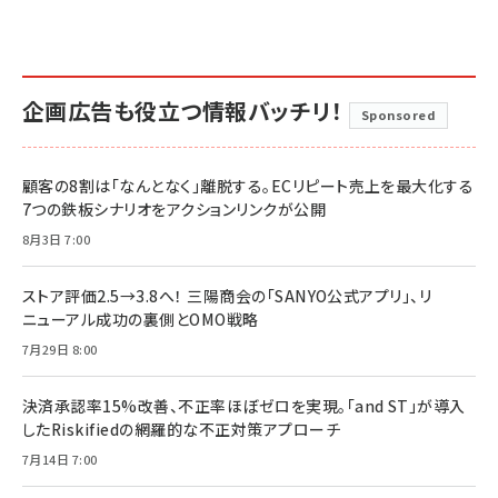
企画広告も役立つ情報バッチリ！
Sponsored
顧客の8割は「なんとなく」離脱する。ECリピート売上を最大化する
7つの鉄板シナリオをアクションリンクが公開
8月3日 7:00
ストア評価2.5→3.8へ！ 三陽商会の「SANYO公式アプリ」、リ
ニューアル成功の裏側とOMO戦略
7月29日 8:00
決済承認率15%改善、不正率ほぼゼロを実現。「and ST」が導入
したRiskifiedの網羅的な不正対策アプローチ
7月14日 7:00