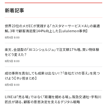
小さな会社は戦略が9割
anan(アンアン)2026/06/24号 No.2500増刊
ルな本質」
スペシャルエディション[王道エンタメの矜持／
￥1,980
新着記事
BTS]
￥2,200
￥1,100
ドリルを売るには穴を売れ
経営メモ 16年の起業家人生で得た知見
世界23位のメガECが実践する「カスタマーサービス×AI」の最適
anan(アンアン)2026/07/08号 No.2502[2026
￥1,815
￥2,750
解。3年で顧客満足度144%向上した【Lululemon事例】
年後半、あなたの恋と運命／山田涼介]
￥880
8月6日 8:00
Brand Shift(ブランド・シフト): 「信頼」で選ばれ
影響力の武器［新版］：人を動かす七つの原理
る時代の成長戦略
￥3,190
ママ投資家が育休中に１億貯めた株式投資
楽天、会話型の「AIコンシェルジュ」で注文額17％増。買い物体験
￥2,420
￥1,870
をどう変えた？
フィードバック経営 「沈黙の組織」から「高め合う
8月5日 8:00
マーケティングの真実 P&G・グリコで学んだ失敗
組織」へ
と成長の法則
組織の成果を最大化する ルールのデザイン
￥3,080
￥2,200
成功事例を真似しても成果は出ない！？「自社だけの答え」を見つ
￥1,980
けよう【ネッ担まとめ】
8月4日 8:00
Amazonランキングをもっと見る
Amazonランキングをもっと見る
Amazonランキングをもっと見る
LINEは「売る場」ではなく「距離を縮める場」。阪急交通社・宇和川
匠氏が語る、顧客の意思決定を支えるデジタル戦略