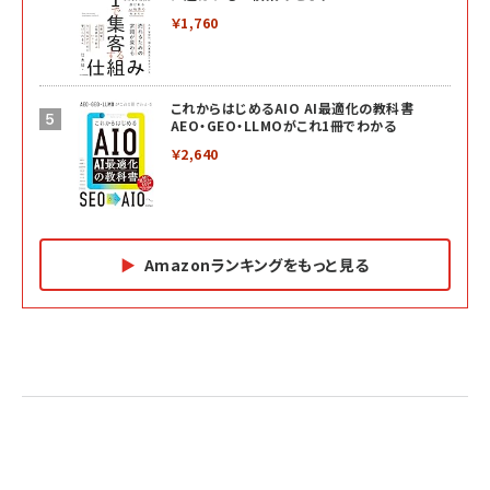
￥1,760
これからはじめるAIO AI最適化の教科書
AEO・GEO・LLMOがこれ1冊でわかる
￥2,640
Amazonランキングをもっと見る
Amazon マーケティング・セールス全般関連書籍 の
Amazon ビジネス・経済関連書籍 の売れ筋ランキン
Amazon 経営戦略関連書籍 の売れ筋ランキング
売れ筋ランキング
グ
更新日時：2026/06/26 19:05
更新日時：2026/06/26 19:05
更新日時：2026/06/26 19:05
2億円を売り上げたプロが教える note×AI 最強の
anan(アンアン)2026/07/01号 No.2501[魅せる
ベインキャピタル 企業価値向上力の秘密
副業
カラダ2026／宮舘涼太]
￥2,640
￥1,870
￥880
イシューからはじめよ［改訂版］――知的生産の「シンプ