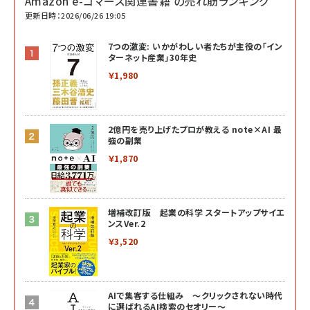
Amazon e-コマース関連書籍 の売れ筋ランキング
更新日時：2026/06/26 19:05
7つの激変: いかがわしい者たちが主役の「イン
ターネット産業」30年史
￥1,980
2億円を売り上げたプロが教える note×AI 最
強の副業
￥1,870
増補改訂版 起業の科学 スタートアップサイエ
ンスVer.2
￥3,520
AIで集客する仕組み ～クリックされない時代
に選ばれるAI検索のセオリー～