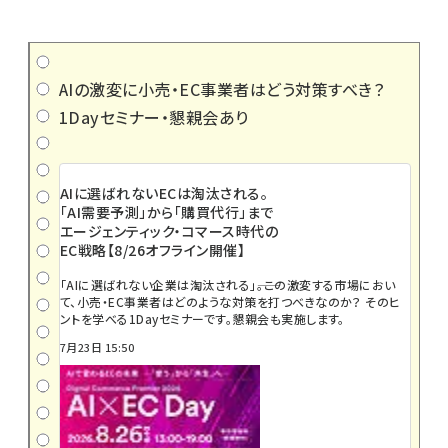
AIの激変に小売・EC事業者はどう対策すべき？
1Dayセミナー・懇親会あり
AIに選ばれないECは淘汰される。
「AI需要予測」から「購買代行」まで
エージェンティック・コマース時代の
EC戦略【8/26オフライン開催】
「AIに選ばれない企業は淘汰される」――。この激変する市場におい
て、小売・EC事業者はどのような対策を打つべきなのか？ そのヒ
ントを学べる1Dayセミナーです。懇親会も実施します。
7月23日 15:50