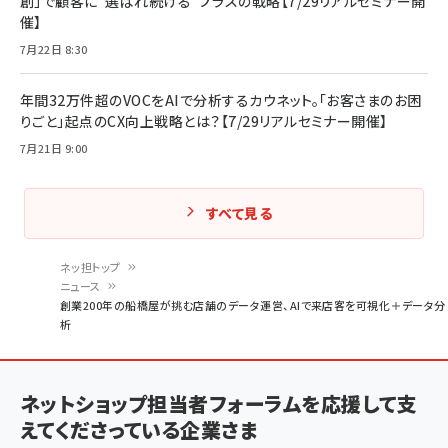
創」で顧客に“選ばれ続ける”プラスの戦略【7/29リアルセミナー開
催】
7月22日 8:30
年間32万件超のVOCをAIで分析するカウネット。「お客さまのお困
りごと」起点のCX向上戦略とは？【7/29リアルセミナー開催】
7月21日 9:00
すべて見る
ネッ担トップ
ニュース
パ
創業200年の船橋屋が挑む店舗のデータ運営、AIで来店客を可視化＋データ分
析
ン
く
ず
ネットショップ担当者フォーラムを応援して支
えてくださっている企業さま