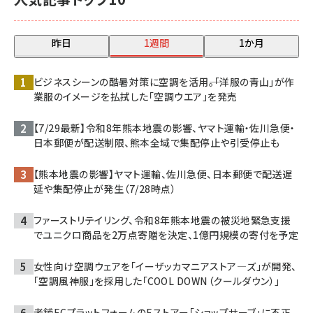
昨日
1週間
1か月
ビジネスシーンの酷暑対策に空調を活用――。「洋服の青山」が作
業服のイメージを払拭した「空調ウエア」を発売
【7/29最新】令和8年熊本地震の影響、ヤマト運輸・佐川急便・
日本郵便が配送制限、熊本全域で集配停止や引受停止も
【熊本地震の影響】ヤマト運輸、佐川急便、日本郵便で配送遅
延や集配停止が発生（7/28時点）
ファーストリテイリング、令和8年熊本地震の被災地緊急支援
でユニクロ商品を2万点寄贈を決定、1億円規模の寄付を予定
女性向け空調ウェアを「イーザッカマニアストア―ズ」が開発、
「空調風神服」を採用した「COOL DOWN（クールダウン）」
老舗ECプラットフォームのEストアー「ショップサーブ」に不正