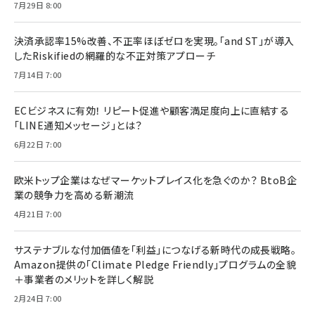
7月29日 8:00
決済承認率15%改善、不正率ほぼゼロを実現。「and ST」が導入
したRiskifiedの網羅的な不正対策アプローチ
7月14日 7:00
ECビジネスに有効！ リピート促進や顧客満足度向上に直結する
「LINE通知メッセージ」とは？
6月22日 7:00
欧米トップ企業はなぜマーケットプレイス化を急ぐのか？ BtoB企
業の競争力を高める新潮流
4月21日 7:00
サステナブルな付加価値を「利益」につなげる新時代の成長戦略。
Amazon提供の「Climate Pledge Friendly」プログラムの全貌
＋事業者のメリットを詳しく解説
2月24日 7:00