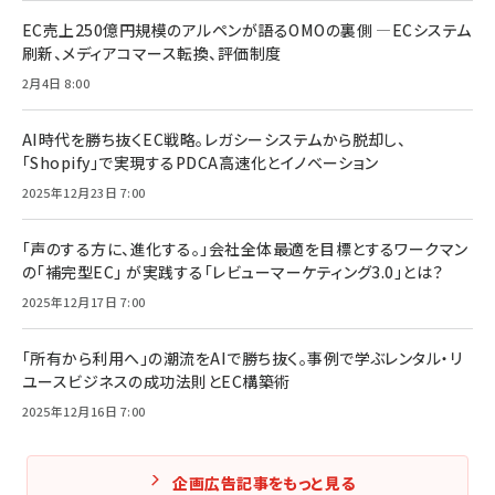
EC売上250億円規模のアルペンが語るOMOの裏側 ―ECシステム
刷新、メディアコマース転換、評価制度
2月4日 8:00
AI時代を勝ち抜くEC戦略。レガシーシステムから脱却し、
「Shopify」で実現するPDCA高速化とイノベーション
2025年12月23日 7:00
「声のする方に、進化する。」会社全体最適を目標とするワークマン
の「補完型EC」 が実践する「レビューマーケティング3.0」とは？
2025年12月17日 7:00
「所有から利用へ」の潮流をAIで勝ち抜く。事例で学ぶレンタル・リ
ユースビジネスの成功法則とEC構築術
2025年12月16日 7:00
企画広告記事をもっと見る