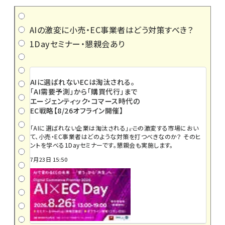
AIの激変に小売・EC事業者はどう対策すべき？
1Dayセミナー・懇親会あり
AIに選ばれないECは淘汰される。
「AI需要予測」から「購買代行」まで
エージェンティック・コマース時代の
EC戦略【8/26オフライン開催】
「AIに選ばれない企業は淘汰される」――。この激変する市場におい
て、小売・EC事業者はどのような対策を打つべきなのか？ そのヒ
ントを学べる1Dayセミナーです。懇親会も実施します。
7月23日 15:50