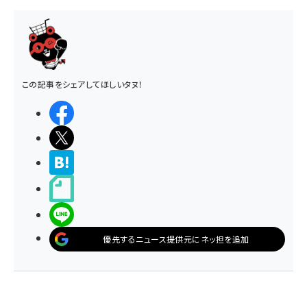
この記事をシェアしてほしいタヌ！
シェアする
ポストする
>ブクマする
noteで書く
LINEで送る
優先するニュース提供元にネッ担を追加