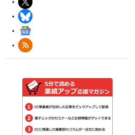
X(エックス)
BlueSky
Googleニュース
RSS