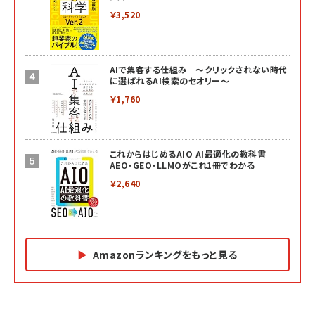
￥3,520
AIで集客する仕組み ～クリックされない時代
に選ばれるAI検索のセオリー～
￥1,760
これからはじめるAIO AI最適化の教科書
AEO・GEO・LLMOがこれ1冊でわかる
￥2,640
Amazonランキングをもっと見る
Amazon マーケティング・セールス全般関連書籍 の
Amazon ビジネス・経済関連書籍 の売れ筋ランキン
Amazon 経営戦略関連書籍 の売れ筋ランキング
売れ筋ランキング
グ
更新日時：2026/06/26 19:05
更新日時：2026/06/26 19:05
更新日時：2026/06/26 19:05