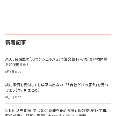
2億円を売り上げたプロが教える note×AI 最強の
anan(アンアン)2026/07/01号 No.2501[魅せる
ベインキャピタル 企業価値向上力の秘密
副業
カラダ2026／宮舘涼太]
￥2,640
￥1,870
￥880
イシューからはじめよ［改訂版］――知的生産の「シンプ
小さな会社は戦略が9割
anan(アンアン)2026/06/24号 No.2500増刊
ルな本質」
スペシャルエディション[王道エンタメの矜持／
￥1,980
新着記事
BTS]
￥2,200
￥1,100
ドリルを売るには穴を売れ
経営メモ 16年の起業家人生で得た知見
楽天、会話型の「AIコンシェルジュ」で注文額17％増。買い物体験
anan(アンアン)2026/07/08号 No.2502[2026
￥1,815
￥2,750
をどう変えた？
年後半、あなたの恋と運命／山田涼介]
￥880
8月5日 8:00
Brand Shift(ブランド・シフト): 「信頼」で選ばれ
影響力の武器［新版］：人を動かす七つの原理
る時代の成長戦略
￥3,190
ママ投資家が育休中に１億貯めた株式投資
成功事例を真似しても成果は出ない！？「自社だけの答え」を見つ
￥2,420
￥1,870
けよう【ネッ担まとめ】
フィードバック経営 「沈黙の組織」から「高め合う
8月4日 8:00
マーケティングの真実 P&G・グリコで学んだ失敗
組織」へ
と成長の法則
組織の成果を最大化する ルールのデザイン
￥3,080
￥2,200
LINEは「売る場」ではなく「距離を縮める場」。阪急交通社・宇和川
￥1,980
匠氏が語る、顧客の意思決定を支えるデジタル戦略