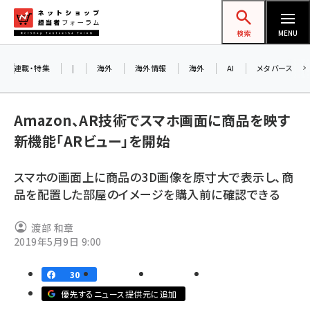
メ
ネットショップ担当者フォーラム
イ
検索
MENU
ン
コ
連載・特集
|
海外
海外情報
海外
AI
メタバース
ン
お知
A
テ
Amazon、AR技術でスマホ画面に商品を映す
アル
ン
新機能「ARビュー」を開始
ツ
amazon (2243)
に
スマホの画面上に商品の3D画像を原寸大で表示し、商
8/
yahoo (1898)
移
品を配置した部屋のイメージを購入前に確認できる
交流
動
楽天 (1869)
渡部 和章
ecbeing (1205)
2019年5月9日 9:00
アスクル (1115)
30
base (1070)
優先するニュース提供元に追加
ビィ・フォアード (772)