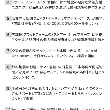
ファーストリテイリング、令和8年熊本地震の被災地緊急支援
でユニクロ商品を2万点寄贈を決定、1億円規模の寄付を予定
女性向け空調ウェアを「イーザッカマニアストア―ズ」が開発、
「空調風神服」を採用した「COOL DOWN（クールダウン）」
老舗ECプラットフォームのEストアー「ショップサーブ」に不正
アクセス、885万件の個人情報が漏えい。店舗関連情報も流出
楽天の最新AIやテクノロジーを体験できる「Rakuten AI
Optimism」、今日からスタート。パシフィコ横浜で開催
熊本地震の影響でヤマト運輸・佐川急便・日本郵便が配送制
限／小売のプロが語るオムニチャネル成功の条件【ネッ担アク
セスランキング】
千趣会が「刀剣乱舞 ONLINE」「SPY×FAMILY」「くまのプー
さん」「ズートピア2」などのキャラクターおせちを「ベルメゾン
ネット」で販売
AmazonのデータでAI学習は禁止に。新規約「エージェントポ