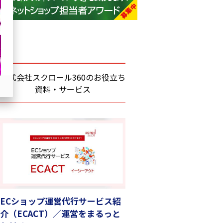
base (1070)
ビィ・フォアード (772)
revico (738)