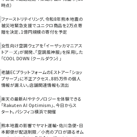
時点）
ファーストリテイリング、令和8年熊本地震の
被災地緊急支援でユニクロ商品を2万点寄
贈を決定、1億円規模の寄付を予定
女性向け空調ウェアを「イーザッカマニアス
トア―ズ」が開発、「空調風神服」を採用した
「COOL DOWN（クールダウン）」
老舗ECプラットフォームのEストアー「ショッ
プサーブ」に不正アクセス、885万件の個人
情報が漏えい。店舗関連情報も流出
楽天の最新AIやテクノロジーを体験できる
「Rakuten AI Optimism」、今日からス
タート。パシフィコ横浜で開催
熊本地震の影響でヤマト運輸・佐川急便・日
本郵便が配送制限／小売のプロが語るオム