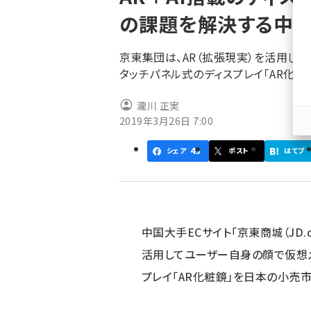
く
の課題を解決する中国
ず
京東集団は、AR（拡張現実）を活用し
タッチパネル式のディスプレイ「AR化
瀧川 正実
2019年3月26日 7:00
43
シェア
ポスト
はてブ
中国大手ECサイト「京東商城（JD.
活用してユーザー自身の顔で仮想
プレイ「AR化粧鏡」を日本の小売