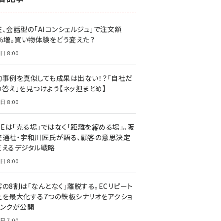
天、会話型の「AIコンシェルジュ」で注文額
7％増。買い物体験をどう変えた？
日 8:00
功事例を真似しても成果は出ない！？「自社だ
の答え」を見つけよう【ネッ担まとめ】
日 8:00
NEは「売る場」ではなく「距離を縮める場」。阪
交通社・宇和川匠氏が語る、顧客の意思決定
支えるデジタル戦略
日 8:00
客の8割は「なんとなく」離脱する。ECリピート
上を最大化する7つの鉄板シナリオをアクショ
リンクが公開
日 7:00