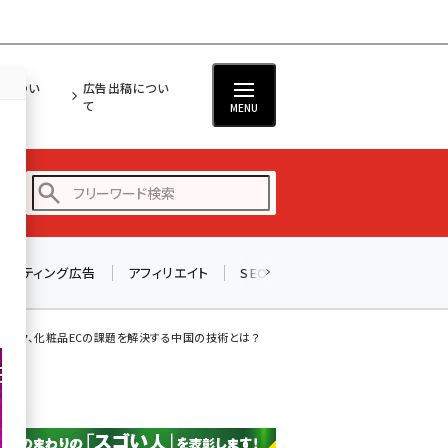
担につい
広告出稿につい
て
MENU
リスティング広告
アフィリエイト
SEO
メール
ソーシャル
amazon (2243)
yahoo (1898)
想メイク、化粧品ECの課題を解決する中国の技術とは？
楽天 (1869)
ecbeing (1205)
アスクル (1115)