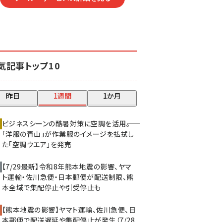
気記事トップ10
昨日
1週間
1か月
ビジネスシーンの酷暑対策に空調を活用――。
「洋服の青山」が作業服のイメージを払拭し
た「空調ウエア」を発売
【7/29最新】令和8年熊本地震の影響、ヤマ
ト運輸・佐川急便・日本郵便が配送制限、熊
本全域で集配停止や引受停止も
【熊本地震の影響】ヤマト運輸、佐川急便、日
本郵便で配送遅延や集配停止が発生（7/28