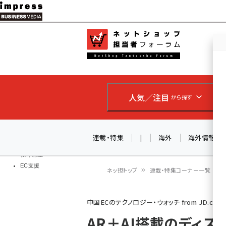
メ
イ
EC担当者
ネットショッ
ン
Web担当者
コ
製品導入
ン
企業IT
ソフト開発
テ
IoT・AI
人気／注目
から探す
ン
DCクラウド
研究・調査
ツ
エネルギー
に
連載・特集
|
海外
海外情報
ドローン
移
教育講座
EC支援
動
ネッ担トップ
連載・特集コーナー一覧
パ
中国ECのテクノロジー・ウォッチ from JD.co
ン
AR＋AI搭載のディス