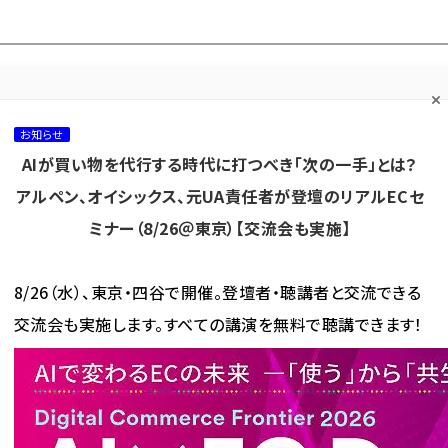
プ担当者フォーラム
ネッ
ネッ担お悩み相談
ネッ担アワー
ネッ担メルマ
て
室
ド！
ガ
お知らせ
AIが買い物を代行する時代に打つべき「次の一手」とは？
カテゴリ／種別
セミナー／イベント
から探す
から探す
アルペン、オイシックス、元UA責任者が登壇のリアルECセ
ミナー（8/26＠東京）【交流会も実施】
海外
AI
メタバース
集客
コンテンツマーケティング
8/26（水）、東京・四谷で開催。登壇者・聴講者と交流できる
交流会も実施します。すべての講演を無料で聴講できます！
中国ECのテクノロジー・ウォッチ from JD.com（京...
AR＋AI搭載のディスプレイで仮
m（京東商城）
プレイで仮想メイク、化粧品EC