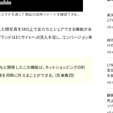
」のデモ動画。スマホを通じて商品の試用イメージを確認できる。
楽
1
8月5
、商品を試した顔写真をSNS上で友だちとシェアできる機能があ
ブランドはECサイトへの流入を促し、コンバージョン率
成
け
8月4
LI
もと開発したこの機能は、ネットショッピングの利
急
験を同時に叶えることができる。（京東集団）
を
8月3
顧
売
ン
8月3