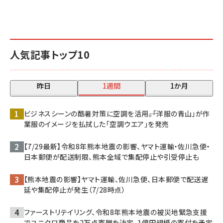
人気記事トップ10
昨日
1週間
1か月
ビジネスシーンの酷暑対策に空調を活用――。「洋服の青山」が作
業服のイメージを払拭した「空調ウエア」を発売
【7/29最新】令和8年熊本地震の影響、ヤマト運輸・佐川急便・
日本郵便が配送制限、熊本全域で集配停止や引受停止も
【熊本地震の影響】ヤマト運輸、佐川急便、日本郵便で配送遅
延や集配停止が発生（7/28時点）
ファーストリテイリング、令和8年熊本地震の被災地緊急支援
でユニクロ商品を2万点寄贈を決定、1億円規模の寄付を予定