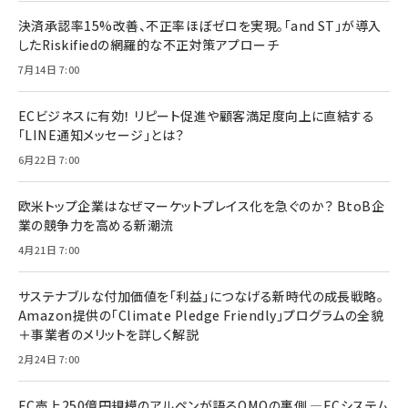
決済承認率15%改善、不正率ほぼゼロを実現。「and ST」が導入
したRiskifiedの網羅的な不正対策アプローチ
7月14日 7:00
ECビジネスに有効！ リピート促進や顧客満足度向上に直結する
「LINE通知メッセージ」とは？
6月22日 7:00
欧米トップ企業はなぜマーケットプレイス化を急ぐのか？ BtoB企
業の競争力を高める新潮流
4月21日 7:00
サステナブルな付加価値を「利益」につなげる新時代の成長戦略。
Amazon提供の「Climate Pledge Friendly」プログラムの全貌
＋事業者のメリットを詳しく解説
2月24日 7:00
EC売上250億円規模のアルペンが語るOMOの裏側 ―ECシステム