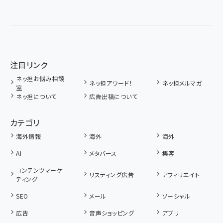
注目リンク
ネッ担お悩み相談
ネッ担アワード！
ネッ担メルマガ
室
ネッ担について
広告出稿について
カテゴリ
海外情報
海外
海外
AI
メタバース
集客
コンテンツマーケ
リスティング広告
アフィリエイト
ティング
SEO
メール
ソーシャル
広告
音声ショッピング
アプリ