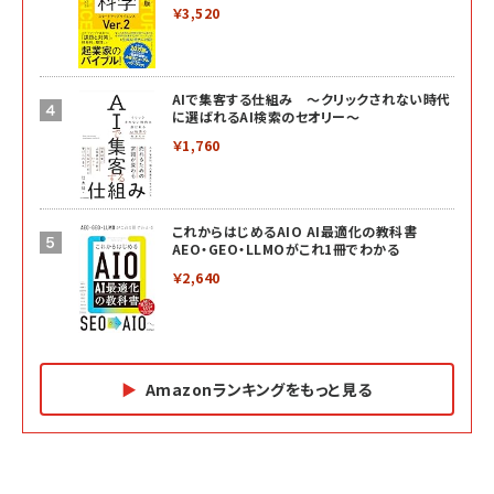
￥3,520
AIで集客する仕組み ～クリックされない時代
に選ばれるAI検索のセオリー～
￥1,760
これからはじめるAIO AI最適化の教科書
AEO・GEO・LLMOがこれ1冊でわかる
￥2,640
Amazonランキングをもっと見る
Amazon マーケティング・セールス全般関連書籍 の
Amazon ビジネス・経済関連書籍 の売れ筋ランキン
Amazon 経営戦略関連書籍 の売れ筋ランキング
売れ筋ランキング
グ
更新日時：2026/06/26 19:05
更新日時：2026/06/26 19:05
更新日時：2026/06/26 19:05