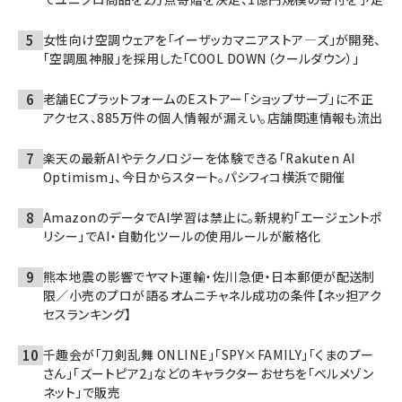
女性向け空調ウェアを「イーザッカマニアストア―ズ」が開発、
「空調風神服」を採用した「COOL DOWN（クールダウン）」
老舗ECプラットフォームのEストアー「ショップサーブ」に不正
アクセス、885万件の個人情報が漏えい。店舗関連情報も流出
楽天の最新AIやテクノロジーを体験できる「Rakuten AI
Optimism」、今日からスタート。パシフィコ横浜で開催
AmazonのデータでAI学習は禁止に。新規約「エージェントポ
リシー」でAI・自動化ツールの使用ルールが厳格化
熊本地震の影響でヤマト運輸・佐川急便・日本郵便が配送制
限／小売のプロが語るオムニチャネル成功の条件【ネッ担アク
セスランキング】
千趣会が「刀剣乱舞 ONLINE」「SPY×FAMILY」「くまのプー
さん」「ズートピア2」などのキャラクターおせちを「ベルメゾン
ネット」で販売