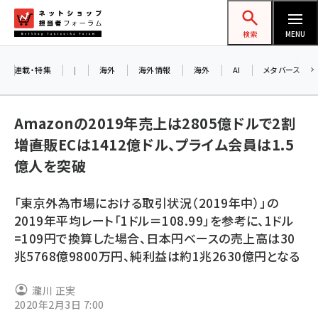
メ
ネットショップ担当者フォーラム
イ
検索
MENU
ン
コ
連載・特集
|
海外
海外情報
海外
AI
メタバース
ン
お知
A
テ
Amazonの2019年売上は2805億ドルで2割
ア
ン
増――直販ECは1412億ドル、プライム会員は1.5
ツ
amazon (2246)
億人を突破
に
8/
yahoo (1900)
移
「東京外為市場における取引状況（2019年中）」の
交
動
楽天 (1871)
2019年平均レート「1ドル＝108.99」を参考に、1ドル
=109円で換算した場合、日本円ベースの売上高は30
ecbeing (1207)
兆5768億9800万円、純利益は約1兆2630億円となる
アスクル (1119)
瀧川 正実
base (1071)
2020年2月3日 7:00
ビィ・フォアード (773)