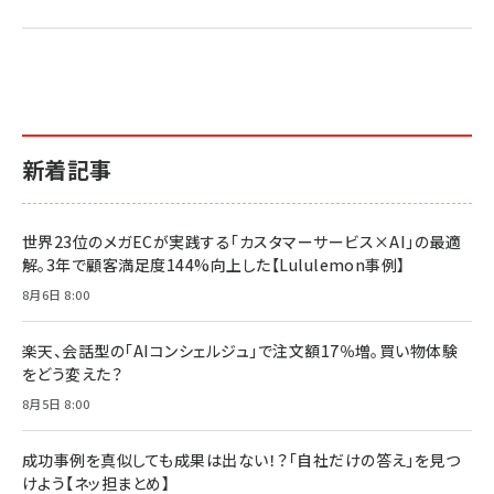
2億円を売り上げたプロが教える note×AI 最強の
anan(アンアン)2026/07/01号 No.2501[魅せる
ベインキャピタル 企業価値向上力の秘密
副業
カラダ2026／宮舘涼太]
￥2,640
￥1,870
￥880
イシューからはじめよ［改訂版］――知的生産の「シンプ
小さな会社は戦略が9割
anan(アンアン)2026/06/24号 No.2500増刊
ルな本質」
スペシャルエディション[王道エンタメの矜持／
￥1,980
新着記事
BTS]
￥2,200
￥1,100
ドリルを売るには穴を売れ
経営メモ 16年の起業家人生で得た知見
世界23位のメガECが実践する「カスタマーサービス×AI」の最適
anan(アンアン)2026/07/08号 No.2502[2026
￥1,815
￥2,750
解。3年で顧客満足度144%向上した【Lululemon事例】
年後半、あなたの恋と運命／山田涼介]
￥880
8月6日 8:00
Brand Shift(ブランド・シフト): 「信頼」で選ばれ
影響力の武器［新版］：人を動かす七つの原理
る時代の成長戦略
￥3,190
ママ投資家が育休中に１億貯めた株式投資
楽天、会話型の「AIコンシェルジュ」で注文額17％増。買い物体験
￥2,420
￥1,870
をどう変えた？
フィードバック経営 「沈黙の組織」から「高め合う
8月5日 8:00
マーケティングの真実 P&G・グリコで学んだ失敗
組織」へ
と成長の法則
組織の成果を最大化する ルールのデザイン
￥3,080
￥2,200
成功事例を真似しても成果は出ない！？「自社だけの答え」を見つ
￥1,980
けよう【ネッ担まとめ】