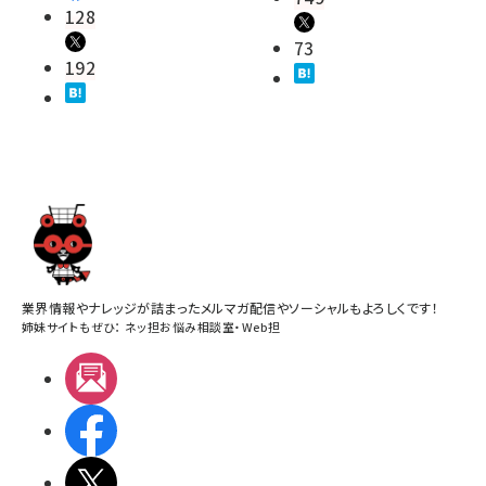
128
73
192
業界情報やナレッジが詰まったメルマガ配信やソーシャルもよろしくです！
姉妹サイトもぜひ：
ネッ担お悩み相談室
・
Web担
メルマガ
Facebook
X(エックス)