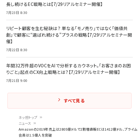
長し続けるEC戦略とは【7/29リアルセミナー開催】
7月23日 8:30
リピート顧客を生む秘訣は？ 単なる「モノ売り」ではなく「価値共
創」で顧客に“選ばれ続ける”プラスの戦略【7/29リアルセミナー開
催】
7月22日 8:30
年間32万件超のVOCをAIで分析するカウネット。「お客さまのお困
りごと」起点のCX向上戦略とは？【7/29リアルセミナー開催】
7月21日 9:00
すべて見る
ネッ担トップ
ニュース
パ
Amazonの2019年売上は2805億ドルで2割増――直販ECは1412億ドル、プライム
会員は1.5億人を突破