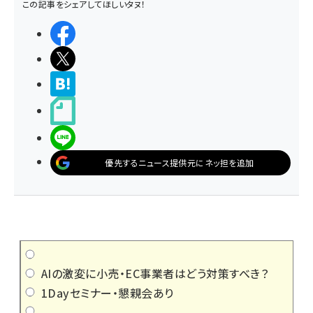
この記事をシェアしてほしいタヌ！
シェアする
ポストする
>ブクマする
noteで書く
LINEで送る
優先するニュース提供元にネッ担を追加
AIの激変に小売・EC事業者はどう対策すべき？
1Dayセミナー・懇親会あり