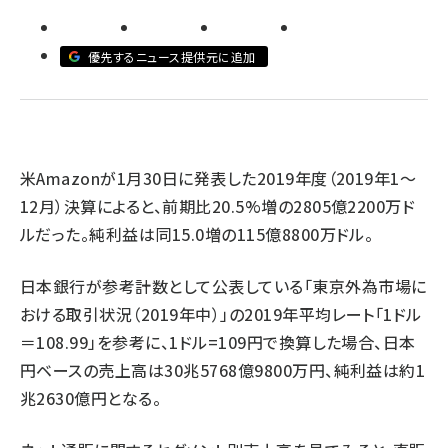
revico (739)
優先するニュース提供元に追加
米Amazonが1月30日に発表した2019年度（2019年1～
参
12月）決算によると、前期比20.5%増の2805億2200万ド
ルだった。純利益は同15.0増の115億8800万ドル。
日本銀行が参考計数として公表している「東京外為市場に
おける取引状況（2019年中）」の2019年平均レート「1ドル
＝108.99」を参考に、1ドル=109円で換算した場合、日本
円ベースの売上高は30兆5768億9800万円、純利益は約1
兆2630億円となる。