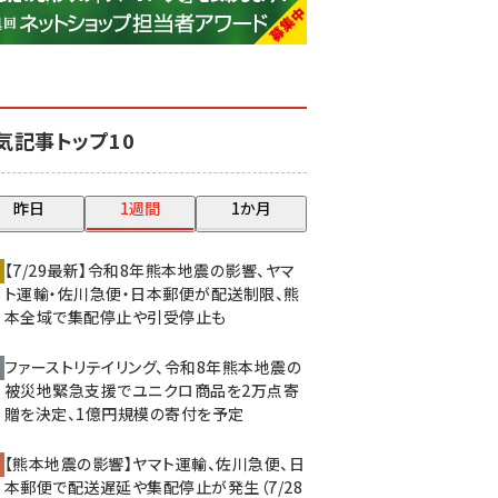
base (1077)
ビィ・フォアード (773)
revico (740)
気記事トップ10
昨日
1週間
1か月
【7/29最新】令和8年熊本地震の影響、ヤマ
ト運輸・佐川急便・日本郵便が配送制限、熊
本全域で集配停止や引受停止も
ファーストリテイリング、令和8年熊本地震の
被災地緊急支援でユニクロ商品を2万点寄
贈を決定、1億円規模の寄付を予定
【熊本地震の影響】ヤマト運輸、佐川急便、日
本郵便で配送遅延や集配停止が発生（7/28