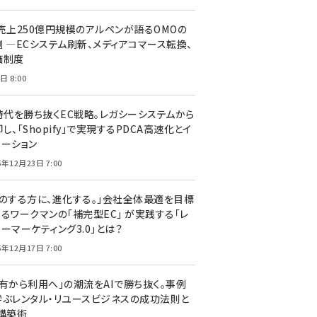
C売上250億円規模のアルペンが語るOMOの
側 ―ECシステム刷新、メディアコマース転換、
価制度
日 8:00
I時代を勝ち抜くEC戦略。レガシーシステムから
し、「Shopify」で実現するPDCA高速化とイ
ベーション
5年12月23日 7:00
声のする方に、進化する。」会社全体最適を目標
するワークマンの「補完型EC」 が実践する「レ
ーマーケティング3.0」とは？
5年12月17日 7:00
所有から利用へ」の潮流をAIで勝ち抜く。事例
学ぶレンタル・リユースビジネスの成功法則と
C構築術