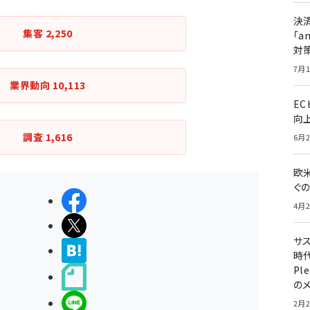
決
集客
2,250
「a
対
7月1
業界動向
10,113
E
向
調査
1,616
6月2
欧
ぐ
シェアする
4月2
ポストする
サ
>ブクマする
時代
Pl
noteで書く
の
LINEで送る
2月2