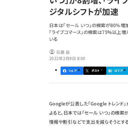
いつ」が8割増、「ライ
く
ジタルシフトが加速
ず
日本は「セール いつ」の検索が80％
「ライブコマース」の検索は75%以上
いる
石居 岳
2022年2月8日 8:00
シェア
ポスト
はてブ
Googleが公表した「Google トレ
よると、日本では「セール いつ」の検索
情報や割引などで支出を減らそうとす