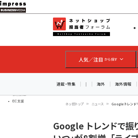
メ
イ
EC担当者
ネットショッ
ン
Web担当者
コ
製品導入
ン
企業IT
ソフト開発
テ
IoT・AI
人気／注目
から探す
ン
DCクラウド
研究・調査
ツ
エネルギー
に
連載・特集
|
海外
海外情報
ドローン
移
教育講座
EC支援
動
ネッ担トップ
ニュース
Google トレ
パ
Google トレンドで
ン