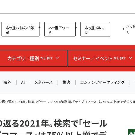
プ担当者フォーラム
ネッ
ネッ担お悩み相談
ネッ担アワー
ネッ担メルマ
て
室
ド！
ガ
お知らせ
AIが買い物を代行する時代に打つべき「次の一手」とは？
アルペン、オイシックス、元UA責任者が登壇のリアルECセ
カテゴリ／種別
セミナー／イベント
から探す
から探す
ミナー（8/26＠東京）【交流会も実施】
海外
AI
メタバース
集客
コンテンツマーケティング
8/26（水）、東京・四谷で開催。登壇者・聴講者と交流できる
交流会も実施します。すべての講演を無料で聴講できます！
ンドで振り返る2021年。検索で「セール いつ」が8割増、「ライブコマース」は75%以上増でデジタルシ
振り返る2021年。検索で「セール