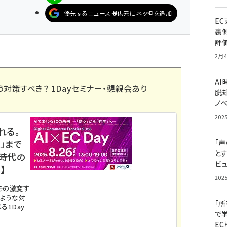
優先するニュース提供元にネッ担を追加
E
裏
評
2月4
A
う対策すべき？ 1Dayセミナー・懇親会あり
脱却
ノ
202
れる。
「
」まで
と
ス時代の
ビュ
】
202
。この激変す
のような対
「
る1Day
で
E