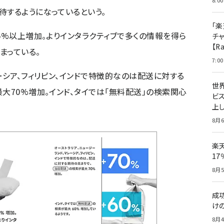
8:00
待するようになっているという。
「楽
5%以上増加。よりインタラクティブで多くの情報を得ら
チ
【R
まっている。
7:00
ーシア、フィリピン、インドで特徴的なのは配送に対する
世
大70%増加。インド、タイでは「無料配送」の検索関心
ビ
上し
8月6
楽
1
8月5
成
け
8月4