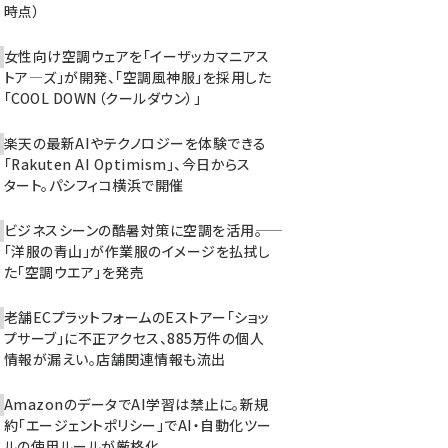
時点）
女性向け空調ウェアを「イーザッカマニアス
トア―ズ」が開発、「空調風神服」を採用した
「COOL DOWN（クールダウン）」
楽天の最新AIやテクノロジーを体験できる
「Rakuten AI Optimism」、今日からス
タート。パシフィコ横浜で開催
ビジネスシーンの酷暑対策に空調を活用――。
「洋服の青山」が作業服のイメージを払拭し
た「空調ウエア」を発売
老舗ECプラットフォームのEストアー「ショッ
プサーブ」に不正アクセス、885万件の個人
情報が漏えい。店舗関連情報も流出
AmazonのデータでAI学習は禁止に。新規
約「エージェントポリシー」でAI・自動化ツー
ルの使用ルールが厳格化