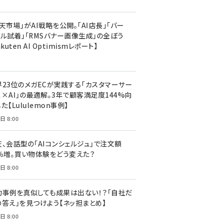
天市場」がAI戦略を公開。「AI店長」「バー
ャル試着」「RMSバナー画像生成」の全ぼう
akuten AI Optimismレポート】
界23位のメガECが実践する「カスタマーサー
ス×AI」の最適解。3年で顧客満足度144%向
た【Lululemon事例】
日 8:00
天、会話型の「AIコンシェルジュ」で注文額
7％増。買い物体験をどう変えた？
日 8:00
功事例を真似しても成果は出ない！？「自社だ
の答え」を見つけよう【ネッ担まとめ】
日 8:00