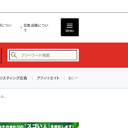
担につい
広告出稿につい
て
MENU
リスティング広告
アフィリエイト
SEO
メール
ソーシャル
amazon (2249)
yahoo (1901)
...
楽天 (1871)
ecbeing (1207)
アスクル (1119)