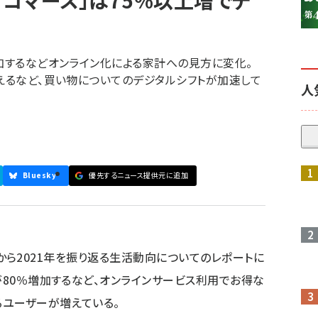
ブコマース」は75%以上増でデ
増加するなどオンライン化による家計への見方に変化。
増えるなど、買い物についてのデジタルシフトが加速して
人
参加登録はこちら↑
Bluesky
優先するニュース提供元に追加
ンド」から2021年を振り返る生活動向についてのレポートに
が80％増加するなど、オンラインサービス利用でお得な
るユーザーが増えている。