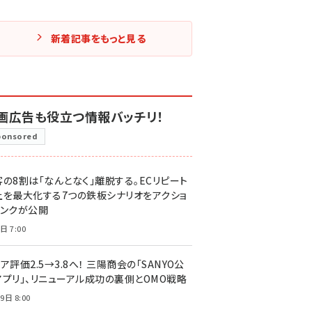
新着記事をもっと見る
画広告も役立つ情報バッチリ！
ponsored
客の8割は「なんとなく」離脱する。ECリピート
上を最大化する7つの鉄板シナリオをアクショ
リンクが公開
日 7:00
ア評価2.5→3.8へ！ 三陽商会の「SANYO公
アプリ」、リニューアル成功の裏側とOMO戦略
9日 8:00