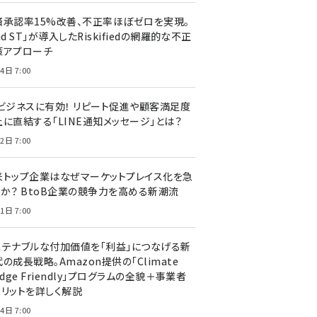
済承認率15%改善、不正率ほぼゼロを実現。
nd ST」が導入したRiskifiedの網羅的な不正
策アプローチ
4日 7:00
Cビジネスに有効！ リピート促進や顧客満足度
上に直結する「LINE通知メッセージ」とは？
2日 7:00
米トップ企業はなぜマーケットプレイス化を急
のか？ BtoB企業の競争力を高める新潮流
1日 7:00
ステナブルな付加価値を「利益」につなげる新
の成長戦略。Amazon提供の「Climate
edge Friendly」プログラムの全貌＋事業者
メリットを詳しく解説
4日 7:00