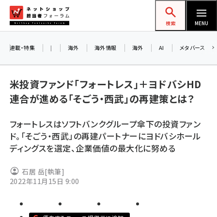
メ
ネットショップ担当者フォーラム
イ
検索
MENU
ン
コ
連載・特集
|
海外
海外情報
海外
AI
メタバース
お知ら
ン
AI
テ
アル
米投資ファンド「フォートレス」＋ヨドバシHD
ン
連合が進める「そごう・西武」の再建策とは？
ツ
amazon (2253)
に
8/2
フォートレスはソフトバンクグループ傘下の投資ファン
yahoo (1905)
移
ド。「そごう・西武」の再建パートナーにヨドバシホール
交流
動
楽天 (1873)
ディングスを選定、企業価値の最大化に努める
ecbeing (1210)
石居 岳
[執筆]
アスクル (1122)
2022年11月15日 9:00
base (1079)
ビィ・フォアード (776)