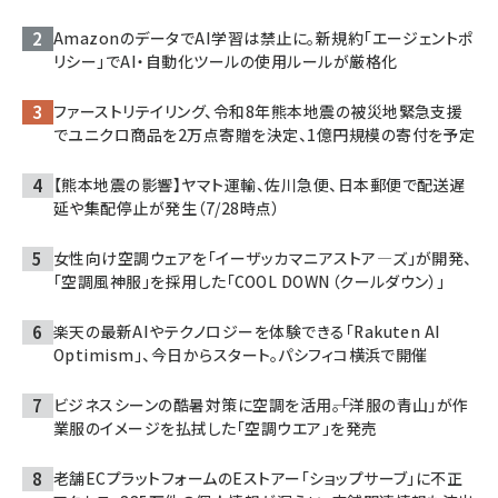
AmazonのデータでAI学習は禁止に。新規約「エージェントポ
リシー」でAI・自動化ツールの使用ルールが厳格化
ファーストリテイリング、令和8年熊本地震の被災地緊急支援
でユニクロ商品を2万点寄贈を決定、1億円規模の寄付を予定
【熊本地震の影響】ヤマト運輸、佐川急便、日本郵便で配送遅
延や集配停止が発生（7/28時点）
女性向け空調ウェアを「イーザッカマニアストア―ズ」が開発、
「空調風神服」を採用した「COOL DOWN（クールダウン）」
楽天の最新AIやテクノロジーを体験できる「Rakuten AI
Optimism」、今日からスタート。パシフィコ横浜で開催
ビジネスシーンの酷暑対策に空調を活用――。「洋服の青山」が作
業服のイメージを払拭した「空調ウエア」を発売
老舗ECプラットフォームのEストアー「ショップサーブ」に不正