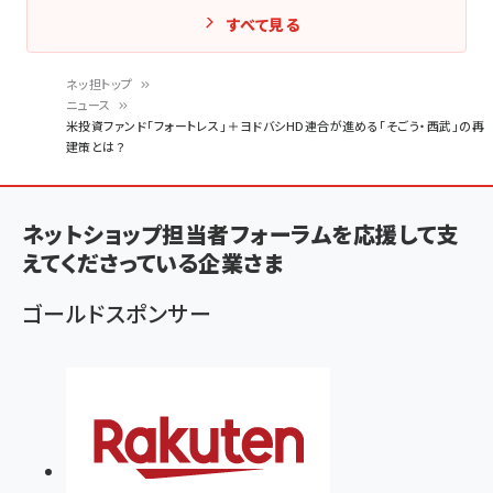
すべて見る
ネッ担トップ
ニュース
パ
米投資ファンド「フォートレス」＋ヨドバシHD連合が進める「そごう・西武」の再
建策とは？
ン
く
ず
ネットショップ担当者フォーラムを応援して支
えてくださっている企業さま
ゴールドスポンサー