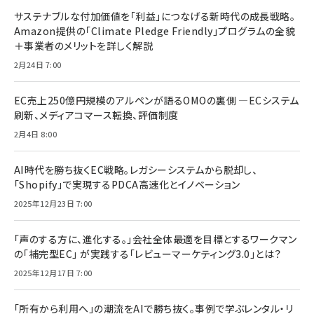
サステナブルな付加価値を「利益」につなげる新時代の成長戦略。
Amazon提供の「Climate Pledge Friendly」プログラムの全貌
＋事業者のメリットを詳しく解説
2月24日 7:00
EC売上250億円規模のアルペンが語るOMOの裏側 ―ECシステム
刷新、メディアコマース転換、評価制度
2月4日 8:00
AI時代を勝ち抜くEC戦略。レガシーシステムから脱却し、
「Shopify」で実現するPDCA高速化とイノベーション
2025年12月23日 7:00
「声のする方に、進化する。」会社全体最適を目標とするワークマン
の「補完型EC」 が実践する「レビューマーケティング3.0」とは？
2025年12月17日 7:00
「所有から利用へ」の潮流をAIで勝ち抜く。事例で学ぶレンタル・リ