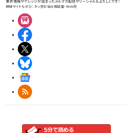
業界情報やナレッジが詰まったメルマガ配信やソーシャルもよろしくです！
姉妹サイトもぜひ：
ネッ担お悩み相談室
・
Web担
メルマガ
Facebook
X(エックス)
BlueSky
Googleニュース
RSS