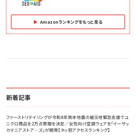
Amazonランキングをもっと見る
Amazon マーケティング・セールス全般関連書籍 の
Amazon ビジネス・経済関連書籍 の売れ筋ランキン
Amazon 経営戦略関連書籍 の売れ筋ランキング
売れ筋ランキング
グ
更新日時：2026/06/26 19:05
更新日時：2026/06/26 19:05
更新日時：2026/06/26 19:05
2億円を売り上げたプロが教える note×AI 最強の
anan(アンアン)2026/07/01号 No.2501[魅せる
ベインキャピタル 企業価値向上力の秘密
副業
カラダ2026／宮舘涼太]
￥2,640
￥1,870
￥880
イシューからはじめよ［改訂版］――知的生産の「シンプ
小さな会社は戦略が9割
anan(アンアン)2026/06/24号 No.2500増刊
ルな本質」
スペシャルエディション[王道エンタメの矜持／
￥1,980
新着記事
BTS]
￥2,200
￥1,100
ドリルを売るには穴を売れ
経営メモ 16年の起業家人生で得た知見
ファーストリテイリングが令和8年熊本地震の被災地緊急支援でユ
anan(アンアン)2026/07/08号 No.2502[2026
￥1,815
￥2,750
ニクロ商品を2万点寄贈を決定／女性向け空調ウェアを「イーザッ
年後半、あなたの恋と運命／山田涼介]
カマニアストア―ズ」が開発【ネッ担アクセスランキング】
￥880
Brand Shift(ブランド・シフト): 「信頼」で選ばれ
影響力の武器［新版］：人を動かす七つの原理