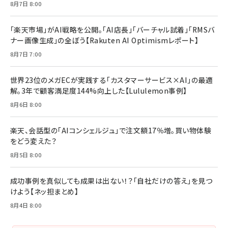
8月7日 8:00
る時代の成長戦略
￥3,190
ママ投資家が育休中に１億貯めた株式投資
￥2,420
￥1,870
「楽天市場」がAI戦略を公開。「AI店長」「バーチャル試着」「RMSバ
ナー画像生成」の全ぼう【Rakuten AI Optimismレポート】
フィードバック経営 「沈黙の組織」から「高め合う
マーケティングの真実 P&G・グリコで学んだ失敗
組織」へ
と成長の法則
8月7日 7:00
組織の成果を最大化する ルールのデザイン
￥3,080
￥2,200
￥1,980
世界23位のメガECが実践する「カスタマーサービス×AI」の最適
解。3年で顧客満足度144%向上した【Lululemon事例】
Amazonランキングをもっと見る
Amazonランキングをもっと見る
8月6日 8:00
Amazonランキングをもっと見る
楽天、会話型の「AIコンシェルジュ」で注文額17％増。買い物体験
をどう変えた？
8月5日 8:00
成功事例を真似しても成果は出ない！？「自社だけの答え」を見つ
けよう【ネッ担まとめ】
8月4日 8:00