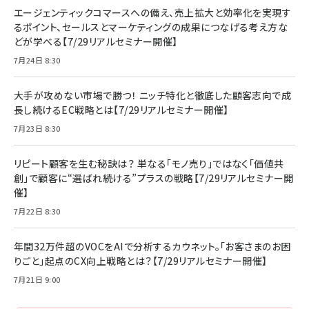
エージェンティックコマースへの備え、売上拡大と効率化を実現す
るポイント、セールスとマーケティングの成果につなげる考え方な
どが学べる【7/29リアルセミナー開催】
7月24日 8:30
大手が攻めない市場で勝つ！ ニッチ特化と徹底した顧客志向で成
長し続けるEC戦略とは【7/29リアルセミナー開催】
7月23日 8:30
リピート顧客を生む秘訣は？ 単なる「モノ売り」ではなく「価値共
創」で顧客に“選ばれ続ける”プラスの戦略【7/29リアルセミナー開
催】
7月22日 8:30
年間32万件超のVOCをAIで分析するカウネット。「お客さまのお困
りごと」起点のCX向上戦略とは？【7/29リアルセミナー開催】
7月21日 9:00