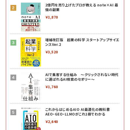
2億円を売り上げたプロが教える note×AI 最
強の副業
￥1,870
増補改訂版 起業の科学 スタートアップサイエ
ンスVer.2
￥3,520
AIで集客する仕組み ～クリックされない時代
に選ばれるAI検索のセオリー～
￥1,760
これからはじめるAIO AI最適化の教科書
AEO・GEO・LLMOがこれ1冊でわかる
￥2,640