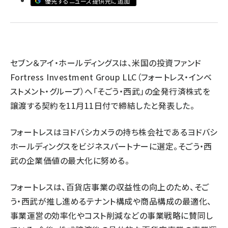
優先するニュース提供元に追加
revico (744)
セブン＆アイ・ホールディングスは、米国の投資ファンド
Fortress Investment Group LLC（フォートレス・インベ
ストメント・グループ）へ「そごう・西武」の全発行済株式を
譲渡する契約を11月11日付で締結したと発表した。
参加
フォートレスはヨドバシカメラの持ち株会社であるヨドバシ
ホールディングスをビジネスパートナーに選定。そごう・西
武の企業価値の最大化に努める。
フォートレスは、百貨店事業の収益性の向上のため、そご
う・西武が推し進めるテナント構成や商品構成の最適化、
事業運営の効率化やコスト削減などの事業戦略に賛同し