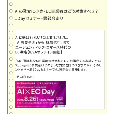
AIの激変に小売・EC事業者はどう対策すべき？
1Dayセミナー・懇親会あり
AIに選ばれないECは淘汰される。
「AI需要予測」から「購買代行」まで
エージェンティック・コマース時代の
EC戦略【8/26オフライン開催】
「AIに選ばれない企業は淘汰される」――。この激変する市場におい
て、小売・EC事業者はどのような対策を打つべきなのか？ そのヒ
ントを学べる1Dayセミナーです。懇親会も実施します。
7月23日 15:50