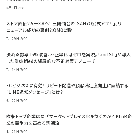
8月3日 7:00
ストア評価2.5→3.8へ！ 三陽商会の「SANYO公式アプリ」、リ
ニューアル成功の裏側とOMO戦略
7月29日 8:00
決済承認率15%改善、不正率ほぼゼロを実現。「and ST」が導入
したRiskifiedの網羅的な不正対策アプローチ
7月14日 7:00
ECビジネスに有効！ リピート促進や顧客満足度向上に直結する
「LINE通知メッセージ」とは？
6月22日 7:00
欧米トップ企業はなぜマーケットプレイス化を急ぐのか？ BtoB企
業の競争力を高める新潮流
4月21日 7:00