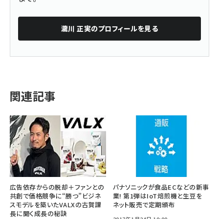
瀧川 正実
のプロフィールを見る
関連記事
広告依存からの脱却＋ファンとの
パナソニックが食品ECなどの新事
共創で価格競争に“勝つ”ビジネ
業! 第1弾はIoT焙煎機と生豆を
スモデルを築いたVALXの古賀課
ネット販売で定期頒布
長に聞く成長の秘訣
2017年1月24日 10:00