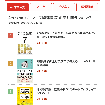
マーケ
ビジネス
経営戦略
e-コマース
Amazon e-コマース関連書籍 の売れ筋ランキング
更新日時：2026/06/26 19:05
7つの激変: いかがわしい者たちが主役の「イン
ターネット産業」30年史
￥1,980
2億円を売り上げたプロが教える note×AI 最
強の副業
￥1,870
増補改訂版 起業の科学 スタートアップサイエ
ンスVer.2
￥3,520