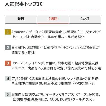
人気記事トップ10
昨日
1週間
1か月
AmazonのデータでAI学習は禁止に。新規約「エージェントポ
リシー」でAI・自動化ツールの使用ルールが厳格化
日本郵便、お盆期間中は郵便物や「ゆうパック」などで遅延が
発生する可能性
ファーストリテイリング、令和8年熊本地震の被災地緊急支援
でユニクロ商品を2万点寄贈を決定、1億円規模の寄付を予定
【7/29最新】令和8年熊本地震の影響、ヤマト運輸・佐川急便・
日本郵便が配送制限、熊本全域で集配停止や引受停止も
女性向け空調ウェアを「イーザッカマニアストア―ズ」が開発、
「空調風神服」を採用した「COOL DOWN（クールダウン）」