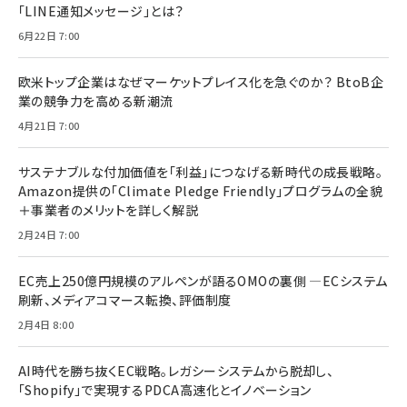
「LINE通知メッセージ」とは？
6月22日 7:00
欧米トップ企業はなぜマーケットプレイス化を急ぐのか？ BtoB企
業の競争力を高める新潮流
4月21日 7:00
サステナブルな付加価値を「利益」につなげる新時代の成長戦略。
Amazon提供の「Climate Pledge Friendly」プログラムの全貌
＋事業者のメリットを詳しく解説
2月24日 7:00
EC売上250億円規模のアルペンが語るOMOの裏側 ―ECシステム
刷新、メディアコマース転換、評価制度
2月4日 8:00
AI時代を勝ち抜くEC戦略。レガシーシステムから脱却し、
「Shopify」で実現するPDCA高速化とイノベーション