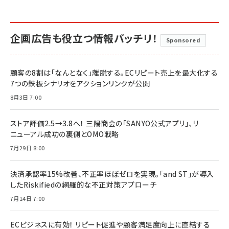
企画広告も役立つ情報バッチリ！
Sponsored
顧客の8割は「なんとなく」離脱する。ECリピート売上を最大化する
7つの鉄板シナリオをアクションリンクが公開
8月3日 7:00
ストア評価2.5→3.8へ！ 三陽商会の「SANYO公式アプリ」、リ
ニューアル成功の裏側とOMO戦略
7月29日 8:00
決済承認率15%改善、不正率ほぼゼロを実現。「and ST」が導入
したRiskifiedの網羅的な不正対策アプローチ
7月14日 7:00
ECビジネスに有効！ リピート促進や顧客満足度向上に直結する