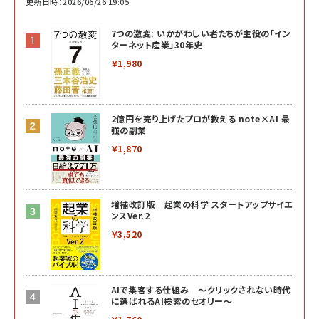
更新日時：2026/06/26 19:05
7つの激変: いかがわしい者たちが主役の「イン
ターネット産業」30年史
￥1,980
2億円を売り上げたプロが教える note×AI 最
強の副業
￥1,870
増補改訂版 起業の科学 スタートアップサイエ
ンスVer.2
￥3,520
AIで集客する仕組み ～クリックされない時代
に選ばれるAI検索のセオリー～