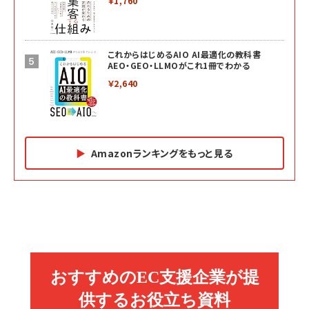
￥1,760
これからはじめるAIO AI最適化の教科書
AEO・GEO・LLMOがこれ1冊でわかる
￥2,640
Amazonランキングをもっと見る
Amazon マーケティング・セールス全般関連書籍 の
Amazon ビジネス・経済関連書籍 の売れ筋ランキン
Amazon 経営戦略関連書籍 の売れ筋ランキング
売れ筋ランキング
グ
更新日時：2026/06/26 19:05
更新日時：2026/06/26 19:05
更新日時：2026/06/26 19:05
2億円を売り上げたプロが教える note×AI 最強の
anan(アンアン)2026/07/01号 No.2501[魅せる
ベインキャピタル 企業価値向上力の秘密
副業
カラダ2026／宮舘涼太]
￥2,640
￥1,870
￥880
イシューからはじめよ［改訂版］――知的生産の「シンプ
小さな会社は戦略が9割
anan(アンアン)2026/06/24号 No.2500増刊
ルな本質」