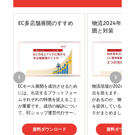
スペシャルエディション[王道エンタメの矜持／
￥1,980
BTS]
￥2,200
￥1,100
ドリルを売るには穴を売れ
経営メモ 16年の起業家人生で得た知見
anan(アンアン)2026/07/08号 No.2502[2026
￥1,815
￥2,750
年後半、あなたの恋と運命／山田涼介]
￥880
Brand Shift(ブランド・シフト): 「信頼」で選ばれ
影響力の武器［新版］：人を動かす七つの原理
る時代の成長戦略
￥3,190
ママ投資家が育休中に１億貯めた株式投資
￥2,420
￥1,870
フィードバック経営 「沈黙の組織」から「高め合う
マーケティングの真実 P&G・グリコで学んだ失敗
組織」へ
と成長の法則
組織の成果を最大化する ルールのデザイン
￥3,080
￥2,200
￥1,980
Amazonランキングをもっと見る
Amazonランキングをもっと見る
Amazonランキングをもっと見る