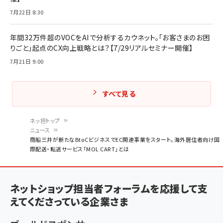
7月22日 8:30
年間32万件超のVOCをAIで分析するカウネット。「お客さまのお困
りごと」起点のCX向上戦略とは？【7/29リアルセミナー開催】
7月21日 9:00
すべて見る
ネッ担トップ
ニュース
パ
商船三井が新たなBtoCビジネスでEC関連事業をスタート。海外居住者向け国
際配送・転送サービス「MOL CART」とは
ン
く
ず
ネットショップ担当者フォーラムを応援して支
えてくださっている企業さま