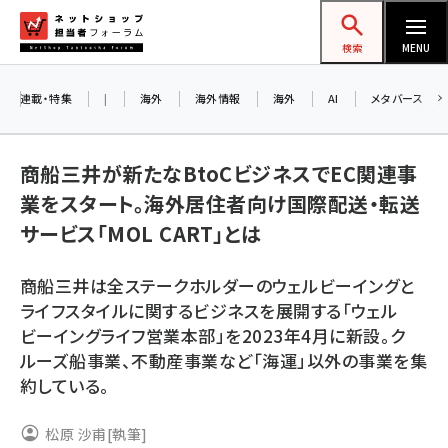
メ
ネットショップ担当者フォーラム
イ
検索
MENU
ン
コ
連載・特集
|
海外
海外情報
海外
AI
メタバース
ン
テ
商船三井が新たなBtoCビジネスでEC関連事
ン
業をスタート。海外居住者向け国際配送・転送
ツ
amazon (2255)
サービス「MOL CART」とは
に
yahoo (1906)
移
8
商船三井は全ステークホルダーのウェルビーイングと
交
動
楽天 (1874)
ライフスタイルに関するビジネスを展開する「ウェル
ビーイングライフ営業本部」を2023年4月に新設。ク
ecbeing (1210)
ルーズ船事業、不動産事業など「海運」以外の事業を集
アスクル (1122)
約している。
base (1081)
松原 沙甫
[執筆]
ビィ・フォアード (776)