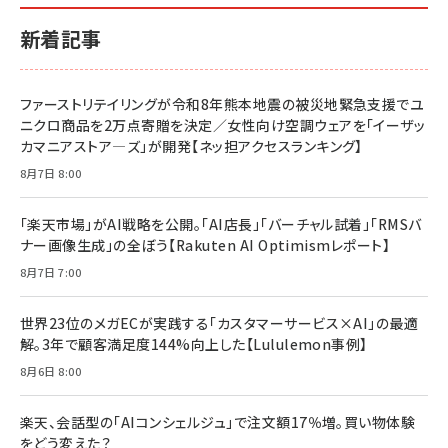
新着記事
ファーストリテイリングが令和8年熊本地震の被災地緊急支援でユ
ニクロ商品を2万点寄贈を決定／女性向け空調ウェアを「イーザッ
カマニアストア―ズ」が開発【ネッ担アクセスランキング】
8月7日 8:00
「楽天市場」がAI戦略を公開。「AI店長」「バーチャル試着」「RMSバ
ナー画像生成」の全ぼう【Rakuten AI Optimismレポート】
8月7日 7:00
世界23位のメガECが実践する「カスタマーサービス×AI」の最適
解。3年で顧客満足度144%向上した【Lululemon事例】
8月6日 8:00
楽天、会話型の「AIコンシェルジュ」で注文額17％増。買い物体験
をどう変えた？