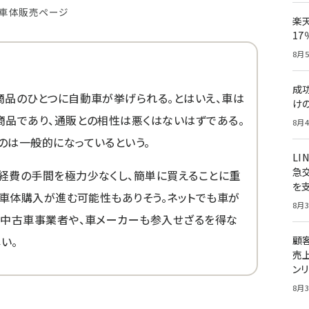
車体販売ページ
楽
1
8月5
成
商品のひとつに自動車が挙げられる。とはいえ、車は
け
商品であり、通販との相性は悪くはないはずである。
8月4
のは一般的になっているという。
LI
急
経費の手間を極力少なくし、簡単に買えることに重
を
る車体購入が進む可能性もありそう。ネットでも車が
8月3
の中古車事業者や、車メーカーも参入せざるを得な
い。
顧
売
ン
8月3