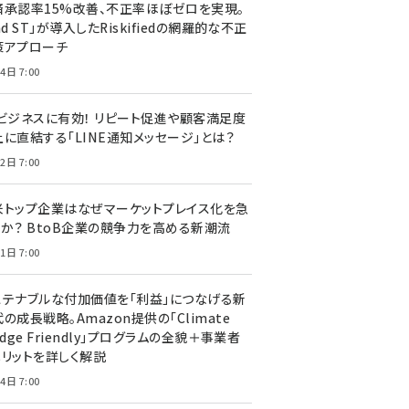
済承認率15%改善、不正率ほぼゼロを実現。
nd ST」が導入したRiskifiedの網羅的な不正
策アプローチ
4日 7:00
Cビジネスに有効！ リピート促進や顧客満足度
上に直結する「LINE通知メッセージ」とは？
2日 7:00
米トップ企業はなぜマーケットプレイス化を急
のか？ BtoB企業の競争力を高める新潮流
1日 7:00
ステナブルな付加価値を「利益」につなげる新
の成長戦略。Amazon提供の「Climate
edge Friendly」プログラムの全貌＋事業者
メリットを詳しく解説
4日 7:00