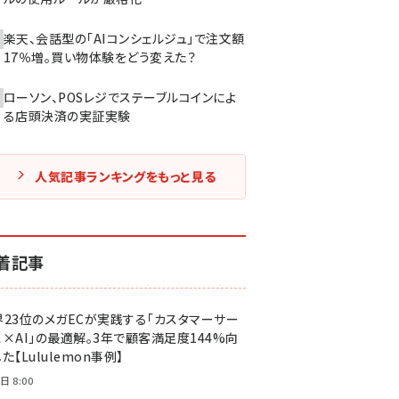
楽天、会話型の「AIコンシェルジュ」で注文額
17％増。買い物体験をどう変えた？
ローソン、POSレジでステーブルコインによ
る店頭決済の実証実験
人気記事ランキングをもっと見る
着記事
界23位のメガECが実践する「カスタマーサー
ス×AI」の最適解。3年で顧客満足度144%向
た【Lululemon事例】
日 8:00