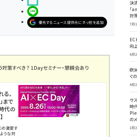
決
「a
LINEで送る
対
優先するニュース提供元にネッ担を追加
7月1
E
向
6月2
う対策すべき？ 1Dayセミナー・懇親会あり
欧
ぐ
4月2
れる。
サ
」まで
時代
ス時代の
Pl
】
の
2月2
。この激変す
のような対