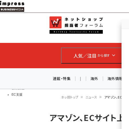
メ
イ
EC担当者
ネットショッ
ン
Web担当者
コ
製品導入
ン
企業IT
ソフト開発
テ
IoT・AI
人気／注目
から探す
ン
DCクラウド
研究・調査
ツ
エネルギー
に
連載・特集
|
海外
海外情報
ドローン
移
教育講座
EC支援
動
ネッ担トップ
ニュース
アマゾン、ECサ
パ
アマゾン、ECサイト
ン