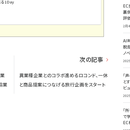
る1Day
E
裏
評
2月4
A
脱却
ノ
次の記事
202
・業
異業種企業とのコラボ進めるロコンド、一休
「
と
協業
と商品提案につなげる旅行企画をスタート
ビュ
202
「
で
E