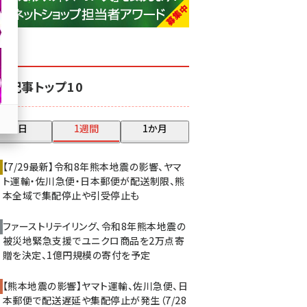
base (1071)
ビィ・フォアード (773)
revico (739)
気記事トップ10
昨日
1週間
1か月
【7/29最新】令和8年熊本地震の影響、ヤマ
ト運輸・佐川急便・日本郵便が配送制限、熊
本全域で集配停止や引受停止も
ファーストリテイリング、令和8年熊本地震の
被災地緊急支援でユニクロ商品を2万点寄
贈を決定、1億円規模の寄付を予定
【熊本地震の影響】ヤマト運輸、佐川急便、日
本郵便で配送遅延や集配停止が発生（7/28