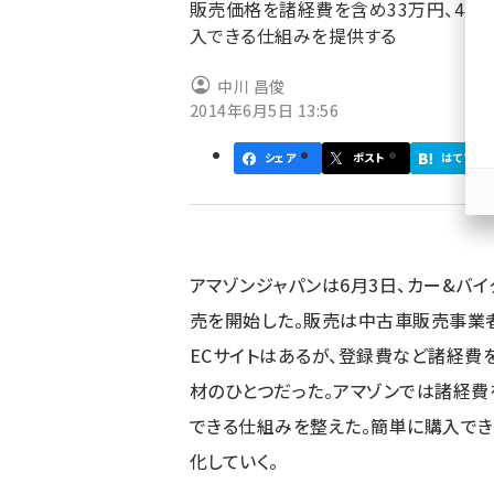
く
販売価格を諸経費を含め33万円、44万
入できる仕組みを提供する
ず
中川 昌俊
2014年6月5日 13:56
シェア
ポスト
はてブ
アマゾンジャパンは6月3日、カー&バ
売を開始した。販売は中古車販売事業
ECサイトはあるが、登録費など諸経費
材のひとつだった。アマゾンでは諸経
できる仕組みを整えた。簡単に購入でき
化していく。