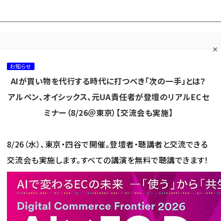
プ担当者フォーラム
ネッ
ネッ担お悩み相談
ネッ担アワー
ネッ担メルマ
て
室
ド！
ガ
お知らせ
AIが買い物を代行する時代に打つべき「次の一手」とは？
カテゴリ／種別
セミナー／イベント
から探す
から探す
アルペン、オイシックス、元UA責任者が登壇のリアルECセ
ミナー（8/26＠東京）【交流会も実施】
海外
AI
メタバース
集客
コンテンツマーケティング
8/26（水）、東京・四谷で開催。登壇者・聴講者と交流できる
交流会も実施します。すべての講演を無料で聴講できます！
イト上で中古車の販売を開始
上で中古車の販売を開始