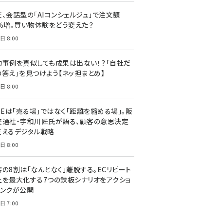
天、会話型の「AIコンシェルジュ」で注文額
7％増。買い物体験をどう変えた？
日 8:00
功事例を真似しても成果は出ない！？「自社だ
の答え」を見つけよう【ネッ担まとめ】
日 8:00
NEは「売る場」ではなく「距離を縮める場」。阪
交通社・宇和川匠氏が語る、顧客の意思決定
支えるデジタル戦略
日 8:00
客の8割は「なんとなく」離脱する。ECリピート
上を最大化する7つの鉄板シナリオをアクショ
リンクが公開
日 7:00