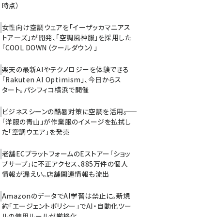
時点）
女性向け空調ウェアを「イーザッカマニアス
トア―ズ」が開発、「空調風神服」を採用した
「COOL DOWN（クールダウン）」
楽天の最新AIやテクノロジーを体験できる
「Rakuten AI Optimism」、今日からス
タート。パシフィコ横浜で開催
ビジネスシーンの酷暑対策に空調を活用――。
「洋服の青山」が作業服のイメージを払拭し
た「空調ウエア」を発売
老舗ECプラットフォームのEストアー「ショッ
プサーブ」に不正アクセス、885万件の個人
情報が漏えい。店舗関連情報も流出
AmazonのデータでAI学習は禁止に。新規
約「エージェントポリシー」でAI・自動化ツー
ルの使用ルールが厳格化