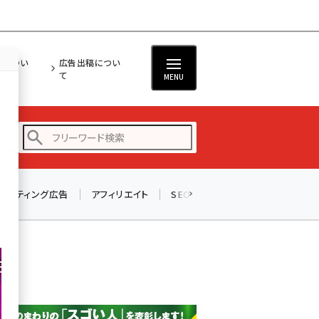
担につい
広告出稿につい
て
MENU
リスティング広告
アフィリエイト
SEO
メール
ソーシャル
amazon (2246)
yahoo (1900)
楽天 (1871)
ecbeing (1207)
アスクル (1119)