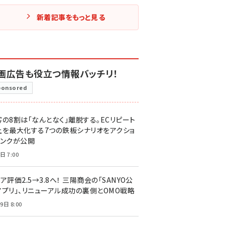
新着記事をもっと見る
画広告も役立つ情報バッチリ！
ponsored
客の8割は「なんとなく」離脱する。ECリピート
上を最大化する7つの鉄板シナリオをアクショ
リンクが公開
日 7:00
ア評価2.5→3.8へ！ 三陽商会の「SANYO公
アプリ」、リニューアル成功の裏側とOMO戦略
9日 8:00