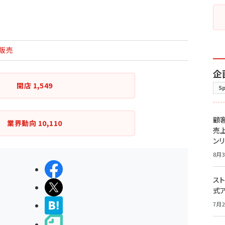
販売
企
開店
1,549
S
顧
業界動向
10,110
売
ン
8月3
シェアする
スト
ポストする
式
>ブクマする
7月2
noteで書く