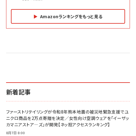
Amazonランキングをもっと見る
Amazon マーケティング・セールス全般関連書籍 の
Amazon ビジネス・経済関連書籍 の売れ筋ランキン
Amazon 経営戦略関連書籍 の売れ筋ランキング
売れ筋ランキング
グ
更新日時：2026/06/26 19:05
更新日時：2026/06/26 19:05
更新日時：2026/06/26 19:05
2億円を売り上げたプロが教える note×AI 最強の
anan(アンアン)2026/07/01号 No.2501[魅せる
ベインキャピタル 企業価値向上力の秘密
副業
カラダ2026／宮舘涼太]
￥2,640
￥1,870
￥880
イシューからはじめよ［改訂版］――知的生産の「シンプ
小さな会社は戦略が9割
anan(アンアン)2026/06/24号 No.2500増刊
ルな本質」
スペシャルエディション[王道エンタメの矜持／
￥1,980
新着記事
BTS]
￥2,200
￥1,100
ドリルを売るには穴を売れ
経営メモ 16年の起業家人生で得た知見
ファーストリテイリングが令和8年熊本地震の被災地緊急支援でユ
anan(アンアン)2026/07/08号 No.2502[2026
￥1,815
￥2,750
ニクロ商品を2万点寄贈を決定／女性向け空調ウェアを「イーザッ
年後半、あなたの恋と運命／山田涼介]
カマニアストア―ズ」が開発【ネッ担アクセスランキング】
￥880
Brand Shift(ブランド・シフト): 「信頼」で選ばれ
影響力の武器［新版］：人を動かす七つの原理
8月7日 8:00
る時代の成長戦略