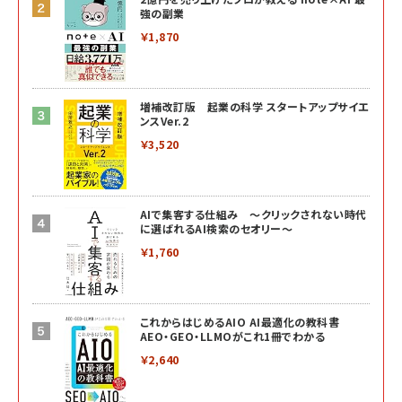
強の副業
￥1,870
増補改訂版 起業の科学 スタートアップサイエ
ンスVer.2
￥3,520
AIで集客する仕組み ～クリックされない時代
に選ばれるAI検索のセオリー～
￥1,760
これからはじめるAIO AI最適化の教科書
AEO・GEO・LLMOがこれ1冊でわかる
￥2,640