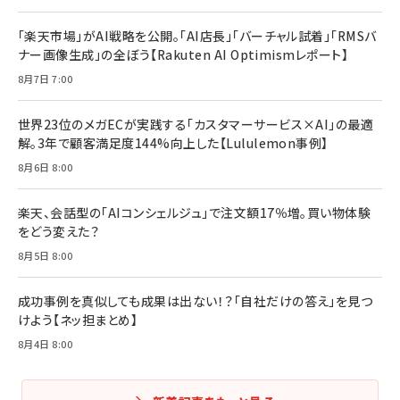
￥3,190
ママ投資家が育休中に１億貯めた株式投資
￥2,420
￥1,870
「楽天市場」がAI戦略を公開。「AI店長」「バーチャル試着」「RMSバ
ナー画像生成」の全ぼう【Rakuten AI Optimismレポート】
フィードバック経営 「沈黙の組織」から「高め合う
マーケティングの真実 P&G・グリコで学んだ失敗
組織」へ
と成長の法則
8月7日 7:00
組織の成果を最大化する ルールのデザイン
￥3,080
￥2,200
￥1,980
世界23位のメガECが実践する「カスタマーサービス×AI」の最適
解。3年で顧客満足度144%向上した【Lululemon事例】
Amazonランキングをもっと見る
Amazonランキングをもっと見る
8月6日 8:00
Amazonランキングをもっと見る
楽天、会話型の「AIコンシェルジュ」で注文額17％増。買い物体験
をどう変えた？
8月5日 8:00
成功事例を真似しても成果は出ない！？「自社だけの答え」を見つ
けよう【ネッ担まとめ】
8月4日 8:00