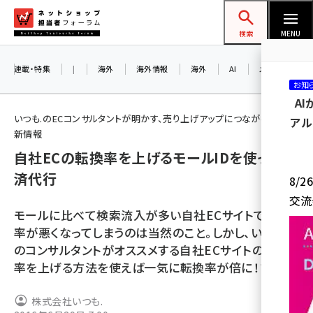
メ
ネットショップ担当者フォーラム
イ
検索
MENU
ン
コ
連載・特集
|
海外
海外情報
海外
AI
メタバース
お知
ン
A
テ
いつも.のECコンサルタントが明かす、売り上げアップにつながるEC最
アル
ン
新情報
ツ
自社ECの転換率を上げるモールIDを使った決
amazon (2259)
に
済代行
8/
yahoo (1908)
移
交流
動
楽天 (1877)
モールに比べて検索流入が多い自社ECサイトで転換
率が悪くなってしまうのは当然のこと。しかし、いつも.
ecbeing (1211)
のコンサルタントがオススメする自社ECサイトの転換
アスクル (1122)
率を上げる方法を使えば一気に転換率が倍に！？
base (1084)
株式会社いつも.
ビィ・フォアード (782)