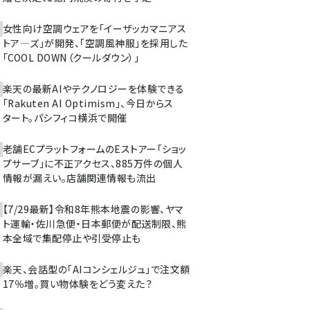
女性向け空調ウェアを「イーザッカマニアス
トア―ズ」が開発、「空調風神服」を採用した
「COOL DOWN（クールダウン）」
楽天の最新AIやテクノロジーを体験できる
「Rakuten AI Optimism」、今日からス
タート。パシフィコ横浜で開催
老舗ECプラットフォームのEストアー「ショッ
プサーブ」に不正アクセス、885万件の個人
情報が漏えい。店舗関連情報も流出
【7/29最新】令和8年熊本地震の影響、ヤマ
ト運輸・佐川急便・日本郵便が配送制限、熊
本全域で集配停止や引受停止も
楽天、会話型の「AIコンシェルジュ」で注文額
17％増。買い物体験をどう変えた？