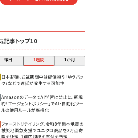
気記事トップ10
昨日
1週間
1か月
日本郵便、お盆期間中は郵便物や「ゆうパッ
ク」などで遅延が発生する可能性
AmazonのデータでAI学習は禁止に。新規
約「エージェントポリシー」でAI・自動化ツー
ルの使用ルールが厳格化
ファーストリテイリング、令和8年熊本地震の
被災地緊急支援でユニクロ商品を2万点寄
贈を決定、1億円規模の寄付を予定