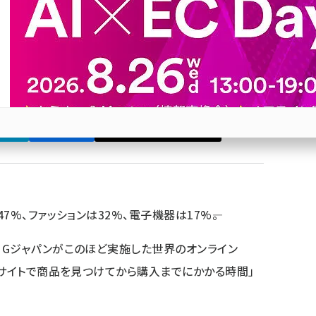
調査結果
よる違いよりも、商品カテゴリーや価格帯との関連性が
20
ブ
Bluesky
優先するニュース提供元に追加
参加登録はこちら↑
%、ファッションは32%、電子機器は17%――。
Gジャパンがこのほど実施した世界のオンライン
Cサイトで商品を見つけてから購入までにかかる時間」