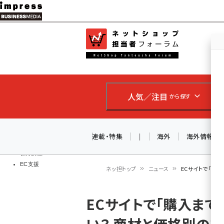
メ
イ
EC担当者
ネットショッ
ン
Web担当者
コ
製品導入
ン
企業IT
ソフト開発
テ
IoT・AI
人気／注目
から探す
ン
DCクラウド
研究・調査
ツ
エネルギー
に
連載・特集
|
海外
海外情報
ドローン
移
教育講座
EC支援
動
ネッ担トップ
ニュース
ECサイトで「購
パ
ECサイトで「購入ま
ン