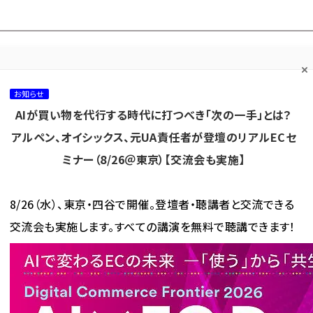
プ担当者フォーラム
ネッ
ネッ担お悩み相談
ネッ担アワー
ネッ担メルマ
て
室
ド！
ガ
お知らせ
AIが買い物を代行する時代に打つべき「次の一手」とは？
カテゴリ／種別
セミナー／イベント
から探す
から探す
アルペン、オイシックス、元UA責任者が登壇のリアルECセ
ミナー（8/26＠東京）【交流会も実施】
海外
AI
メタバース
集客
コンテンツマーケティング
8/26（水）、東京・四谷で開催。登壇者・聴講者と交流できる
交流会も実施します。すべての講演を無料で聴講できます！
入までにかける平均時間」はどのくらい？ 商材と価格別の調査結果
でにかける平均時間」はどのくら