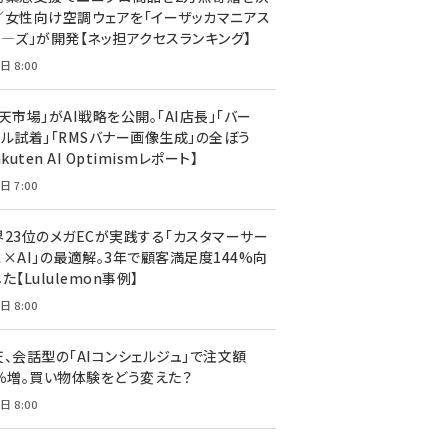
／女性向け空調ウェアを「イーザッカマニアス
ア―ズ」が開発【ネッ担アクセスランキング】
日 8:00
天市場」がAI戦略を公開。「AI店長」「バー
ャル試着」「RMSバナー画像生成」の全ぼう
akuten AI Optimismレポート】
日 7:00
界23位のメガECが実践する「カスタマーサー
ス×AI」の最適解。3年で顧客満足度144%向
た【Lululemon事例】
日 8:00
天、会話型の「AIコンシェルジュ」で注文額
7％増。買い物体験をどう変えた？
日 8:00