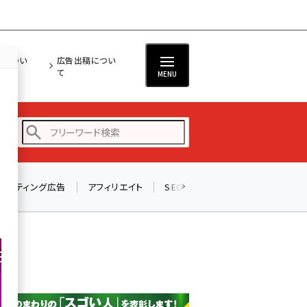
担につい
広告出稿につい
て
MENU
リスティング広告
アフィリエイト
SEO
メール
ソーシャル
amazon (2259)
yahoo (1908)
楽天 (1876)
ecbeing (1211)
アスクル (1122)