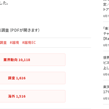
した。
定
ト
8月7
「楽
態調査
（PDFが開きます）
チ
【R
#調査
#越境
#越境EC
8月7
世
業界動向
10,118
ビ
上し
8月6
調査
1,616
楽
1
海外
1,516
8月5