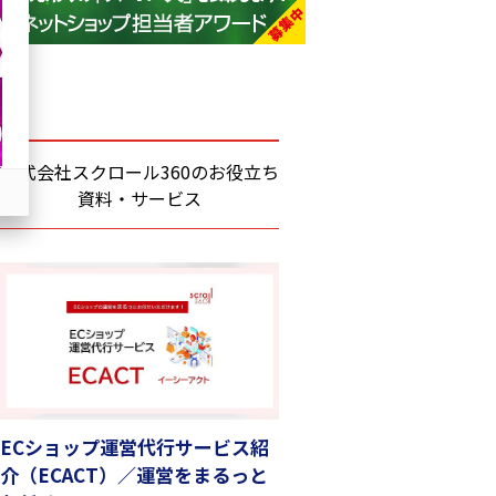
base (1083)
ビィ・フォアード (781)
revico (744)