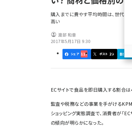
い？ 商材と価格別の
く
ず
購入までに費やす平均時間は、世代に
高い
渡部 和章
2017年5月17日 9:30
117
29
シェア
ポスト
はて
ECサイトで食品を即日購入する割合は47
監査や税務などの事業を手がけるKPM
ショッピング実態調査で、消費者が「E
の傾向が明らかになった。