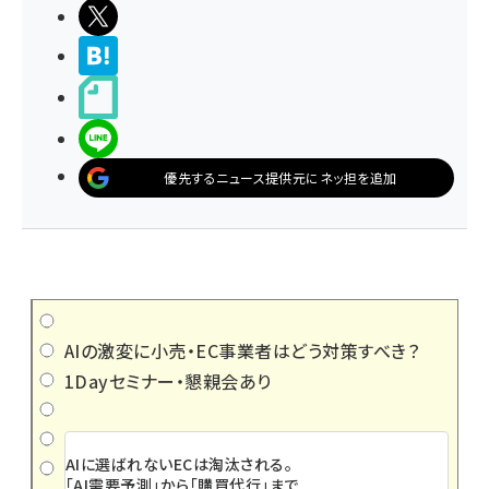
ポストする
>ブクマする
noteで書く
LINEで送る
優先するニュース提供元にネッ担を追加
AIの激変に小売・EC事業者はどう対策すべき？
1Dayセミナー・懇親会あり
AIに選ばれないECは淘汰される。
「AI需要予測」から「購買代行」まで