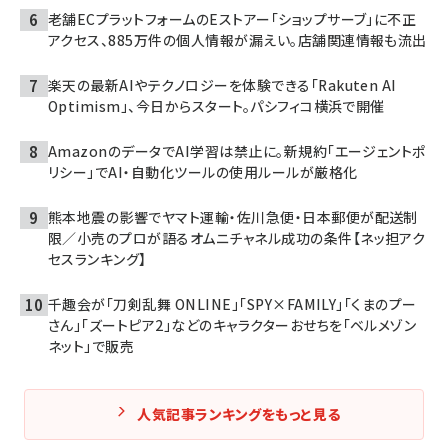
老舗ECプラットフォームのEストアー「ショップサーブ」に不正
アクセス、885万件の個人情報が漏えい。店舗関連情報も流出
楽天の最新AIやテクノロジーを体験できる「Rakuten AI
Optimism」、今日からスタート。パシフィコ横浜で開催
AmazonのデータでAI学習は禁止に。新規約「エージェントポ
リシー」でAI・自動化ツールの使用ルールが厳格化
熊本地震の影響でヤマト運輸・佐川急便・日本郵便が配送制
限／小売のプロが語るオムニチャネル成功の条件【ネッ担アク
セスランキング】
千趣会が「刀剣乱舞 ONLINE」「SPY×FAMILY」「くまのプー
さん」「ズートピア2」などのキャラクターおせちを「ベルメゾン
ネット」で販売
人気記事ランキングをもっと見る