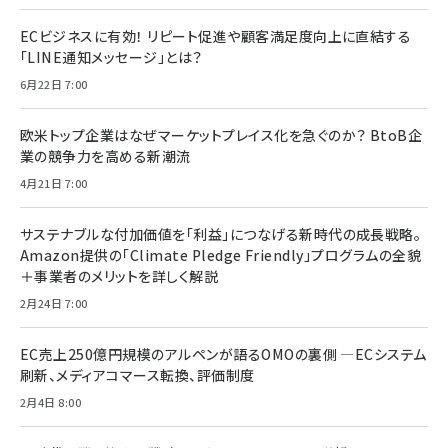
ECビジネスに有効！ リピート促進や顧客満足度向上に直結する
「LINE通知メッセージ」とは？
6月22日 7:00
欧米トップ企業はなぜマーケットプレイス化を急ぐのか？ BtoB企
業の競争力を高める新潮流
4月21日 7:00
サステナブルな付加価値を「利益」につなげる新時代の成長戦略。
Amazon提供の「Climate Pledge Friendly」プログラムの全貌
＋事業者のメリットを詳しく解説
2月24日 7:00
EC売上250億円規模のアルペンが語るOMOの裏側 ―ECシステム
刷新、メディアコマース転換、評価制度
2月4日 8:00