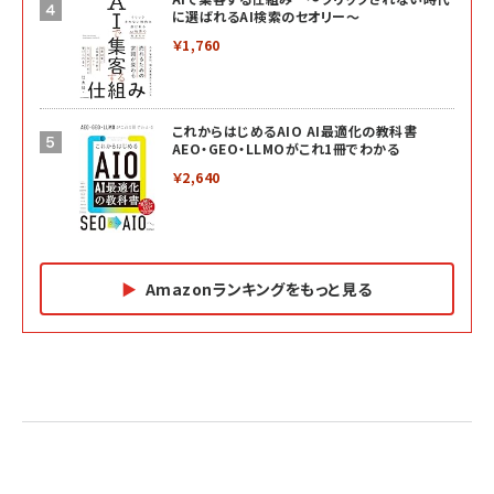
に選ばれるAI検索のセオリー～
￥1,760
これからはじめるAIO AI最適化の教科書
AEO・GEO・LLMOがこれ1冊でわかる
￥2,640
Amazonランキングをもっと見る
Amazon マーケティング・セールス全般関連書籍 の
Amazon ビジネス・経済関連書籍 の売れ筋ランキン
Amazon 経営戦略関連書籍 の売れ筋ランキング
売れ筋ランキング
グ
更新日時：2026/06/26 19:05
更新日時：2026/06/26 19:05
更新日時：2026/06/26 19:05
2億円を売り上げたプロが教える note×AI 最強の
anan(アンアン)2026/07/01号 No.2501[魅せる
ベインキャピタル 企業価値向上力の秘密
副業
カラダ2026／宮舘涼太]
￥2,640
￥1,870
￥880