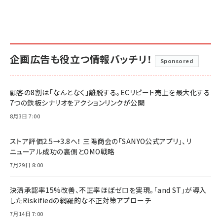
企画広告も役立つ情報バッチリ！
Sponsored
顧客の8割は「なんとなく」離脱する。ECリピート売上を最大化する
7つの鉄板シナリオをアクションリンクが公開
8月3日 7:00
ストア評価2.5→3.8へ！ 三陽商会の「SANYO公式アプリ」、リ
ニューアル成功の裏側とOMO戦略
7月29日 8:00
決済承認率15%改善、不正率ほぼゼロを実現。「and ST」が導入
したRiskifiedの網羅的な不正対策アプローチ
7月14日 7:00