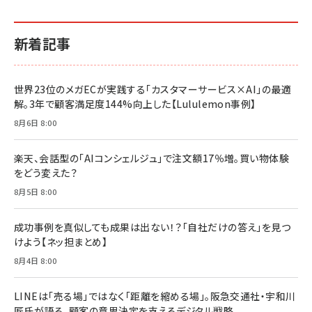
イシューからはじめよ［改訂版］――知的生産の「シンプ
小さな会社は戦略が9割
anan(アンアン)2026/06/24号 No.2500増刊
ルな本質」
スペシャルエディション[王道エンタメの矜持／
￥1,980
新着記事
BTS]
￥2,200
￥1,100
ドリルを売るには穴を売れ
経営メモ 16年の起業家人生で得た知見
世界23位のメガECが実践する「カスタマーサービス×AI」の最適
anan(アンアン)2026/07/08号 No.2502[2026
￥1,815
￥2,750
解。3年で顧客満足度144%向上した【Lululemon事例】
年後半、あなたの恋と運命／山田涼介]
￥880
8月6日 8:00
Brand Shift(ブランド・シフト): 「信頼」で選ばれ
影響力の武器［新版］：人を動かす七つの原理
る時代の成長戦略
￥3,190
ママ投資家が育休中に１億貯めた株式投資
楽天、会話型の「AIコンシェルジュ」で注文額17％増。買い物体験
￥2,420
￥1,870
をどう変えた？
フィードバック経営 「沈黙の組織」から「高め合う
8月5日 8:00
マーケティングの真実 P&G・グリコで学んだ失敗
組織」へ
と成長の法則
組織の成果を最大化する ルールのデザイン
￥3,080
￥2,200
成功事例を真似しても成果は出ない！？「自社だけの答え」を見つ
￥1,980
けよう【ネッ担まとめ】
8月4日 8:00
Amazonランキングをもっと見る
Amazonランキングをもっと見る
Amazonランキングをもっと見る
LINEは「売る場」ではなく「距離を縮める場」。阪急交通社・宇和川
匠氏が語る、顧客の意思決定を支えるデジタル戦略