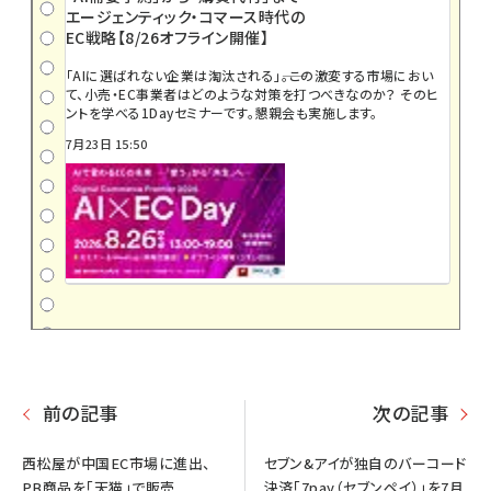
エージェンティック・コマース時代の
EC戦略【8/26オフライン開催】
「AIに選ばれない企業は淘汰される」――。この激変する市場におい
て、小売・EC事業者はどのような対策を打つべきなのか？ そのヒ
ントを学べる1Dayセミナーです。懇親会も実施します。
7月23日 15:50
前の記事
次の記事
西松屋が中国EC市場に進出、
セブン&アイが独自のバーコード
PB商品を「天猫」で販売
決済「7pay（セブンペイ）」を7月