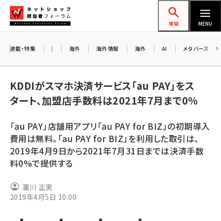
メ
ネットショップ担当者フォーラム
イ
検索
MENU
ン
コ
連載・特集
|
海外
海外情報
海外
AI
メタバース
ン
お
テ
KDDIがスマホ決済サービス「au PAY」をス
ン
ア
タート、加盟店手数料は2021年7月まで0%
ツ
amazon (2245)
に
「au PAY」店舗用アプリ「au PAY for BIZ」の初期導入
yahoo (1900)
移
8
費用は無料。「au PAY for BIZ」を利用した取引は、
交
動
楽天 (1871)
2019年4月9日から2021年7月31日までは決済手数
料0%で提供する
ecbeing (1207)
アスクル (1118)
瀧川 正実
2019年4月5日 10:00
base (1071)
ビィ・フォアード (773)