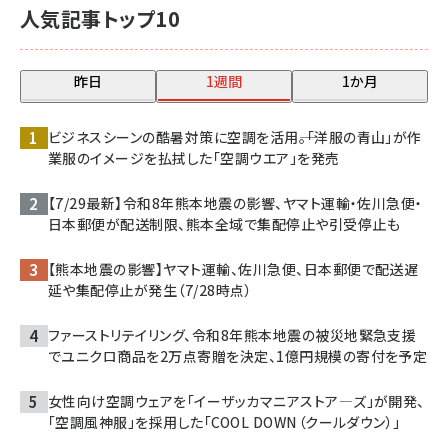
人気記事トップ10
昨日
1週間
1か月
ビジネスシーンの酷暑対策に空調を活用――。「洋服の青山」が作
業服のイメージを払拭した「空調ウエア」を発売
【7/29最新】令和8年熊本地震の影響、ヤマト運輸・佐川急便・
日本郵便が配送制限、熊本全域で集配停止や引受停止も
【熊本地震の影響】ヤマト運輸、佐川急便、日本郵便で配送遅
延や集配停止が発生（7/28時点）
ファーストリテイリング、令和8年熊本地震の被災地緊急支援
でユニクロ商品を2万点寄贈を決定、1億円規模の寄付を予定
女性向け空調ウェアを「イーザッカマニアストア―ズ」が開発、
「空調風神服」を採用した「COOL DOWN（クールダウン）」