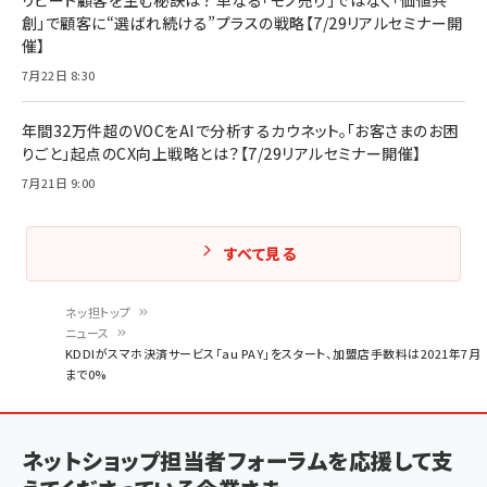
創」で顧客に“選ばれ続ける”プラスの戦略【7/29リアルセミナー開
催】
7月22日 8:30
年間32万件超のVOCをAIで分析するカウネット。「お客さまのお困
りごと」起点のCX向上戦略とは？【7/29リアルセミナー開催】
7月21日 9:00
すべて見る
ネッ担トップ
ニュース
パ
KDDIがスマホ決済サービス「au PAY」をスタート、加盟店手数料は2021年7月
まで0%
ン
く
ず
ネットショップ担当者フォーラムを応援して支