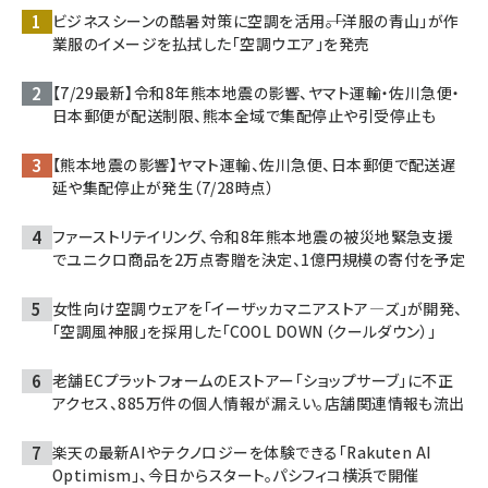
ビジネスシーンの酷暑対策に空調を活用――。「洋服の青山」が作
業服のイメージを払拭した「空調ウエア」を発売
【7/29最新】令和8年熊本地震の影響、ヤマト運輸・佐川急便・
日本郵便が配送制限、熊本全域で集配停止や引受停止も
【熊本地震の影響】ヤマト運輸、佐川急便、日本郵便で配送遅
延や集配停止が発生（7/28時点）
ファーストリテイリング、令和8年熊本地震の被災地緊急支援
でユニクロ商品を2万点寄贈を決定、1億円規模の寄付を予定
女性向け空調ウェアを「イーザッカマニアストア―ズ」が開発、
「空調風神服」を採用した「COOL DOWN（クールダウン）」
老舗ECプラットフォームのEストアー「ショップサーブ」に不正
アクセス、885万件の個人情報が漏えい。店舗関連情報も流出
楽天の最新AIやテクノロジーを体験できる「Rakuten AI
Optimism」、今日からスタート。パシフィコ横浜で開催