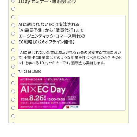
1Dayセミナー・懇親会あり
AIに選ばれないECは淘汰される。
「AI需要予測」から「購買代行」まで
エージェンティック・コマース時代の
EC戦略【8/26オフライン開催】
「AIに選ばれない企業は淘汰される」――。この激変する市場におい
て、小売・EC事業者はどのような対策を打つべきなのか？ そのヒ
ントを学べる1Dayセミナーです。懇親会も実施します。
7月23日 15:50