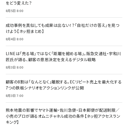
をどう変えた？
年後半、あなたの恋と運命／山田涼介]
￥880
8月5日 8:00
Brand Shift(ブランド・シフト): 「信頼」で選ばれ
影響力の武器［新版］：人を動かす七つの原理
る時代の成長戦略
￥3,190
ママ投資家が育休中に１億貯めた株式投資
成功事例を真似しても成果は出ない！？「自社だけの答え」を見つ
￥2,420
￥1,870
けよう【ネッ担まとめ】
フィードバック経営 「沈黙の組織」から「高め合う
8月4日 8:00
マーケティングの真実 P&G・グリコで学んだ失敗
組織」へ
と成長の法則
組織の成果を最大化する ルールのデザイン
￥3,080
￥2,200
LINEは「売る場」ではなく「距離を縮める場」。阪急交通社・宇和川
￥1,980
匠氏が語る、顧客の意思決定を支えるデジタル戦略
8月3日 8:00
Amazonランキングをもっと見る
Amazonランキングをもっと見る
Amazonランキングをもっと見る
顧客の8割は「なんとなく」離脱する。ECリピート売上を最大化する
7つの鉄板シナリオをアクションリンクが公開
8月3日 7:00
熊本地震の影響でヤマト運輸・佐川急便・日本郵便が配送制限／
小売のプロが語るオムニチャネル成功の条件【ネッ担アクセスラン
キング】