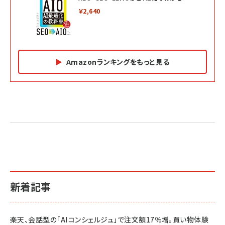
￥2,640
Amazonランキングをもっと見る
Amazon マーケティング・セールス全般関連書籍 の
Amazon ビジネス・経済関連書籍 の売れ筋ランキン
Amazon 経営戦略関連書籍 の売れ筋ランキング
売れ筋ランキング
グ
更新日時：2026/06/26 19:05
更新日時：2026/06/26 19:05
更新日時：2026/06/26 19:05
2億円を売り上げたプロが教える note×AI 最強の
anan(アンアン)2026/07/01号 No.2501[魅せる
ベインキャピタル 企業価値向上力の秘密
副業
カラダ2026／宮舘涼太]
￥2,640
￥1,870
￥880
イシューからはじめよ［改訂版］――知的生産の「シンプ
小さな会社は戦略が9割
anan(アンアン)2026/06/24号 No.2500増刊
ルな本質」
スペシャルエディション[王道エンタメの矜持／
￥1,980
新着記事
BTS]
￥2,200
￥1,100
ドリルを売るには穴を売れ
経営メモ 16年の起業家人生で得た知見
楽天、会話型の「AIコンシェルジュ」で注文額17％増。買い物体験
anan(アンアン)2026/07/08号 No.2502[2026
￥1,815
￥2,750