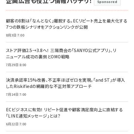
企画広告も役立つ情報バッチリ！
Sponsored
顧客の8割は「なんとなく」離脱する。ECリピート売上を最大化する
7つの鉄板シナリオをアクションリンクが公開
8月3日 7:00
ストア評価2.5→3.8へ！ 三陽商会の「SANYO公式アプリ」、リ
ニューアル成功の裏側とOMO戦略
7月29日 8:00
決済承認率15%改善、不正率ほぼゼロを実現。「and ST」が導入
したRiskifiedの網羅的な不正対策アプローチ
7月14日 7:00
ECビジネスに有効！ リピート促進や顧客満足度向上に直結する
「LINE通知メッセージ」とは？
6月22日 7:00