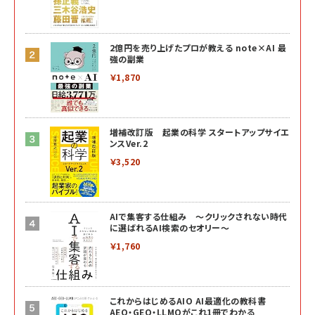
2億円を売り上げたプロが教える note×AI 最
強の副業
￥1,870
増補改訂版 起業の科学 スタートアップサイエ
ンスVer.2
￥3,520
AIで集客する仕組み ～クリックされない時代
に選ばれるAI検索のセオリー～
￥1,760
これからはじめるAIO AI最適化の教科書
AEO・GEO・LLMOがこれ1冊でわかる