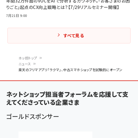
年間32万件超のVOCをAIで分析するカウネット。「お客さまのお困
りごと」起点のCX向上戦略とは？【7/29リアルセミナー開催】
7月21日 9:00
すべて見る
ネッ担トップ
ニュース
パ
楽天のフリマアプリ「ラクマ」、中古スマホショップを試験的にオープン
ン
く
ネットショップ担当者フォーラムを応援して支
ず
えてくださっている企業さま
ゴールドスポンサー