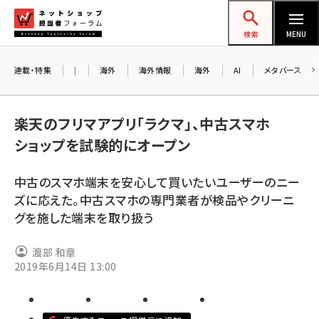
メ
ネットショップ担当者フォーラム
イ
検索
MENU
ン
コ
連載・特集
|
海外
海外情報
海外
AI
メタバース
ン
お
テ
楽天のフリマアプリ「ラクマ」、中古スマホ
ン
ア
ショップを試験的にオープン
ツ
amazon (2236)
に
中古のスマホ端末を安心して買いたいユーザーのニー
yahoo (1896)
移
8
ズに応えた。中古スマホの専門業者が検品やクリーニ
交
動
楽天 (1865)
グを施した端末を取り扱う
ecbeing (1204)
渡部 和章
アスクル (1112)
2019年6月14日 13:00
base (1068)
ビィ・フォアード (769)