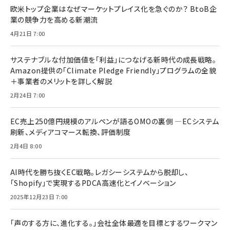
欧米トップ企業はなぜマーケットプレイス化を急ぐのか？ BtoB企
業の競争力を高める新潮流
4月21日 7:00
サステナブルな付加価値を「利益」につなげる新時代の成長戦略。
Amazon提供の「Climate Pledge Friendly」プログラムの全貌
＋事業者のメリットを詳しく解説
2月24日 7:00
EC売上250億円規模のアルペンが語るOMOの裏側 ―ECシステム
刷新、メディアコマース転換、評価制度
2月4日 8:00
AI時代を勝ち抜くEC戦略。レガシーシステムから脱却し、
「Shopify」で実現するPDCA高速化とイノベーション
2025年12月23日 7:00
「声のする方に、進化する。」会社全体最適を目標とするワークマン