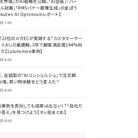
天市場」がAI戦略を公開。「AI店長」「バー
ャル試着」「RMSバナー画像生成」の全ぼう
akuten AI Optimismレポート】
日 7:00
界23位のメガECが実践する「カスタマーサー
ス×AI」の最適解。3年で顧客満足度144%向
た【Lululemon事例】
日 8:00
天、会話型の「AIコンシェルジュ」で注文額
7％増。買い物体験をどう変えた？
日 8:00
功事例を真似しても成果は出ない！？「自社だ
の答え」を見つけよう【ネッ担まとめ】
日 8:00