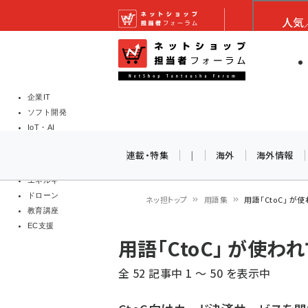
メ
ネットショップ担当者
人気
イ
EC担当者
ネットショッ
ン
Web担当者
コ
製品導入
ン
企業IT
ソフト開発
テ
IoT・AI
ン
DCクラウド
連載・特集
|
海外
海外情報
研究・調査
ツ
エネルギー
に
ドローン
ネッ担トップ
用語集
用語「CtoC」 
移
教育講座
パ
EC支援
動
用語「CtoC」 が使
ン
全 52 記事中 1 ～ 50 を表示中
く
ず