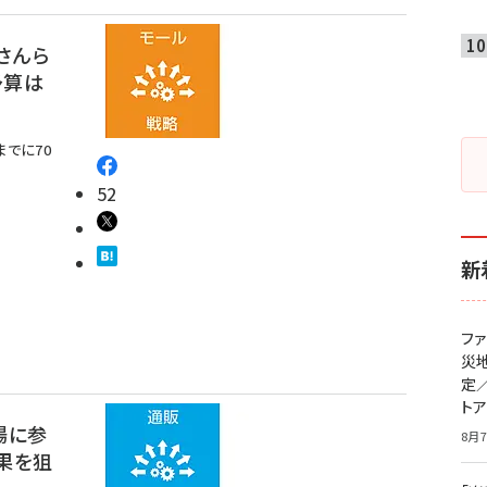
さんら
予算は
までに70
52
新
フ
災
定
ト
場に参
8月7
果を狙