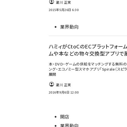
瀧川 正実
2015年5月26日 6:30
業界動向
ハミィがCtoCのECプラットフォー
ムや本などの物々交換型アプリで
本・DVD・ゲームの供給をマッチングする無料の
ング・エコノミー型スマホアプリ「Spirale（スピ
展開
瀧川 正実
2016年9月6日 12:00
開店
業界動向