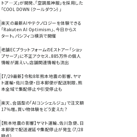
トア―ズ」が開発、「空調風神服」を採用した
「COOL DOWN（クールダウン）」
楽天の最新AIやテクノロジーを体験できる
「Rakuten AI Optimism」、今日からス
タート。パシフィコ横浜で開催
老舗ECプラットフォームのEストアー「ショッ
プサーブ」に不正アクセス、885万件の個人
情報が漏えい。店舗関連情報も流出
【7/29最新】令和8年熊本地震の影響、ヤマ
ト運輸・佐川急便・日本郵便が配送制限、熊
本全域で集配停止や引受停止も
楽天、会話型の「AIコンシェルジュ」で注文額
17％増。買い物体験をどう変えた？
【熊本地震の影響】ヤマト運輸、佐川急便、日
本郵便で配送遅延や集配停止が発生（7/28
時点）