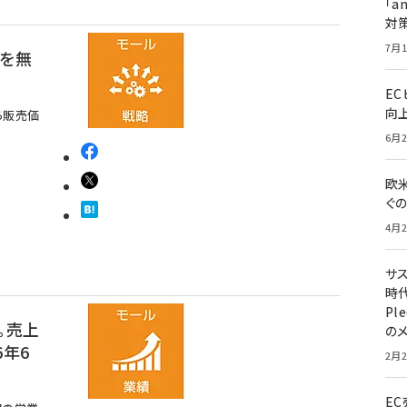
「a
対
7月1
料を無
E
向
ら販売価
6月2
欧
ぐ
4月2
サ
時代
Pl
。売上
の
6年6
2月2
E