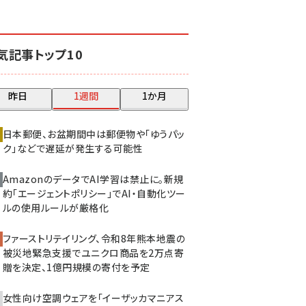
revico (744)
気記事トップ10
昨日
1週間
1か月
日本郵便、お盆期間中は郵便物や「ゆうパッ
ク」などで遅延が発生する可能性
AmazonのデータでAI学習は禁止に。新規
約「エージェントポリシー」でAI・自動化ツー
ルの使用ルールが厳格化
ファーストリテイリング、令和8年熊本地震の
被災地緊急支援でユニクロ商品を2万点寄
贈を決定、1億円規模の寄付を予定
女性向け空調ウェアを「イーザッカマニアス