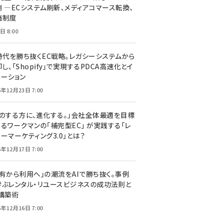
側 ―ECシステム刷新、メディアコマース転換、
価制度
日 8:00
I時代を勝ち抜くEC戦略。レガシーシステムから
し、「Shopify」で実現するPDCA高速化とイ
ベーション
5年12月23日 7:00
声のする方に、進化する。」会社全体最適を目標
するワークマンの「補完型EC」 が実践する「レ
ーマーケティング3.0」とは？
5年12月17日 7:00
所有から利用へ」の潮流をAIで勝ち抜く。事例
学ぶレンタル・リユースビジネスの成功法則と
C構築術
5年12月16日 7:00