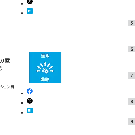
0億
の
ション費