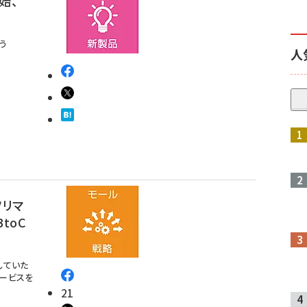
始、
う
人
参加登録はこちら↑
フリマ
toC
していた
サービスを
21