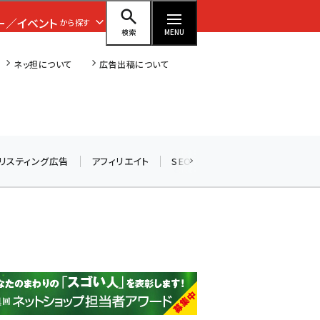
ー／イベント
から探す
検索
MENU
ネッ担について
広告出稿について
amazon (2259)
リスティング広告
アフィリエイト
SEO
メール
ソーシャル
yahoo (1908)
楽天 (1876)
ecbeing (1211)
アスクル (1122)
base (1083)
ビィ・フォアード (781)