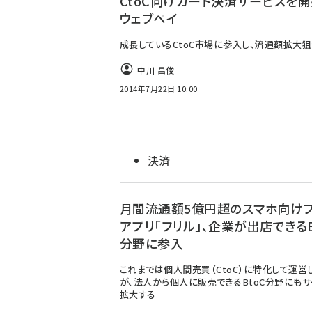
CtoC向けカード決済サービスを開
ウェブペイ
成長しているCtoC市場に参入し、流通額拡大狙
中川 昌俊
2014年7月22日 10:00
決済
月間流通額5億円超のスマホ向け
アプリ「フリル」、企業が出店できるB
分野に参入
これまでは個人間売買（CtoC）に特化して運営
が、法人から個人に販売できるBtoC分野にも
拡大する