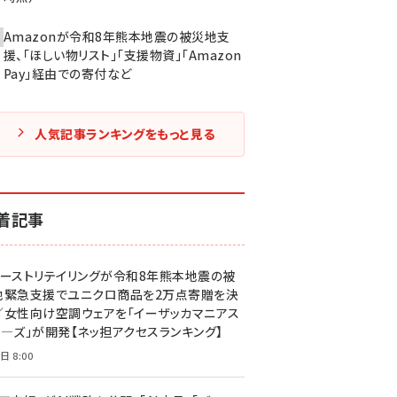
Amazonが令和8年熊本地震の被災地支
援、「ほしい物リスト」「支援物資」「Amazon
Pay」経由での寄付など
人気記事ランキングをもっと見る
着記事
ァーストリテイリングが令和8年熊本地震の被
地緊急支援でユニクロ商品を2万点寄贈を決
／女性向け空調ウェアを「イーザッカマニアス
ア―ズ」が開発【ネッ担アクセスランキング】
日 8:00