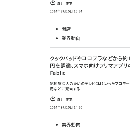
瀧川 正実
2014年8月25日 13:34
開店
業界動向
クックパッドやコロプラなどから約1
円を調達、スマホ向けフリマアプリ
Fablic
認知度拡大のためのテレビCMといったプロモー
用などに充当する
瀧川 正実
2014年9月25日 14:30
業界動向