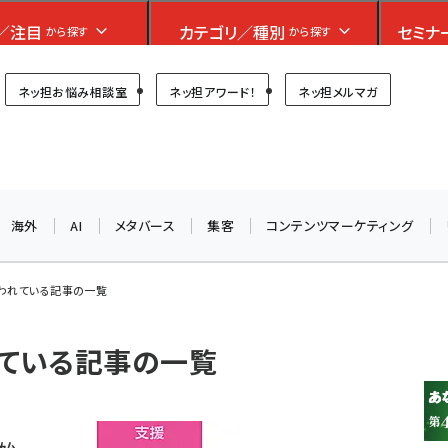
フォーラム
／注目
カテゴリ／種別
セミナ
から探す
から探す
プ担当者フォーラム
ネッ担お悩み相談室
ネッ担アワード！
ネッ担メルマガ
お知らせ
AIが買い物を代行する時代に打つべき「次の一手」とは？
アルペン、オイシックス、元UA責任者が登壇のリアルECセ
ミナー（8/26＠東京）【交流会も実施】
海外
AI
メタバース
集客
コンテンツマーケティング
8/26（水）、東京・四谷で開催。登壇者・聴講者と交流できる
が使われている記事の一覧
交流会も実施します。すべての講演を無料で聴講できます！
われている記事の一覧