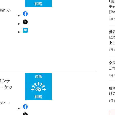
「楽
チ
用品、小
【R
8月7
世
ビ
上し
8月6
楽
1
8月5
コンテ
ーケッ
成
け
8月4
ディー・