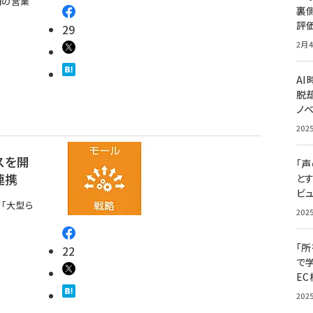
円の営業
裏
評
29
2月4
A
脱却
ノ
202
スを開
「
連携
と
ビュ
「大型ら
202
「
22
で
E
202