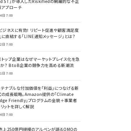
nd ST」が導入したRiskifiedの網羅的な不正
策アプローチ
4日 7:00
Cビジネスに有効！ リピート促進や顧客満足度
上に直結する「LINE通知メッセージ」とは？
2日 7:00
米トップ企業はなぜマーケットプレイス化を急
のか？ BtoB企業の競争力を高める新潮流
1日 7:00
ステナブルな付加価値を「利益」につなげる新
の成長戦略。Amazon提供の「Climate
edge Friendly」プログラムの全貌＋事業者
メリットを詳しく解説
4日 7:00
C売上250億円規模のアルペンが語るOMOの