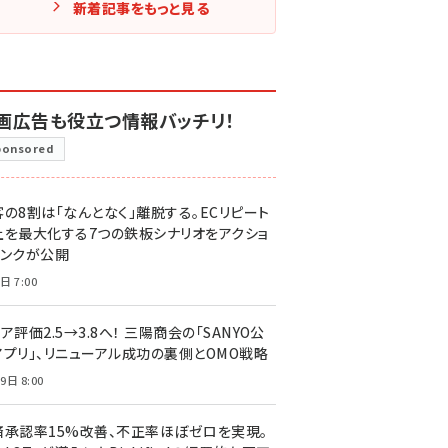
新着記事をもっと見る
画広告も役立つ情報バッチリ！
ponsored
客の8割は「なんとなく」離脱する。ECリピート
上を最大化する7つの鉄板シナリオをアクショ
リンクが公開
日 7:00
ア評価2.5→3.8へ！ 三陽商会の「SANYO公
アプリ」、リニューアル成功の裏側とOMO戦略
9日 8:00
済承認率15%改善、不正率ほぼゼロを実現。