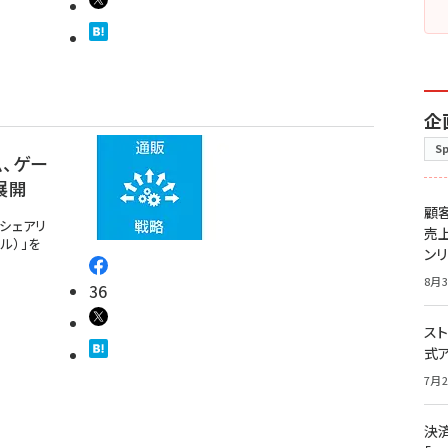
企
S
ム、ゲー
展開
顧
シェアリ
売
ラル）」を
ン
8月3
36
スト
式
7月2
決