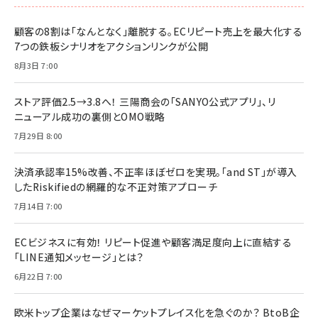
顧客の8割は「なんとなく」離脱する。ECリピート売上を最大化する
7つの鉄板シナリオをアクションリンクが公開
8月3日 7:00
ストア評価2.5→3.8へ！ 三陽商会の「SANYO公式アプリ」、リ
ニューアル成功の裏側とOMO戦略
7月29日 8:00
決済承認率15%改善、不正率ほぼゼロを実現。「and ST」が導入
したRiskifiedの網羅的な不正対策アプローチ
7月14日 7:00
ECビジネスに有効！ リピート促進や顧客満足度向上に直結する
「LINE通知メッセージ」とは？
6月22日 7:00
欧米トップ企業はなぜマーケットプレイス化を急ぐのか？ BtoB企