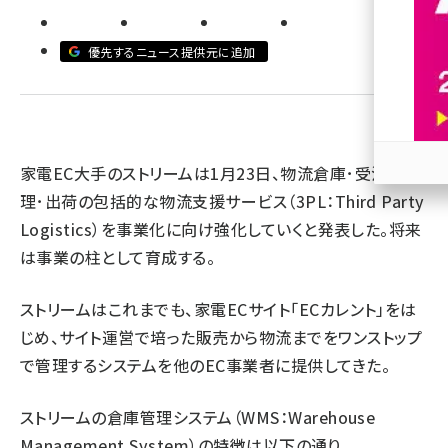
revico (744)
優先するニュース提供元に追加
家電EC大手のストリームは1月23日、物流倉庫･受注管
参加
理･出荷の包括的な物流支援サービス（3PL：Third Party
Logistics）を事業化に向け強化していくと発表した。将来
は事業の柱として育成する。
ストリームはこれまでも、家電ECサイト「ECカレント」をは
じめ、サイト運営で培った販売から物流までをワンストップ
で管理するシステムを他のEC事業者に提供してきた。
ストリームの倉庫管理システム（WMS：Warehouse
Management System）の特徴は以下の通り。