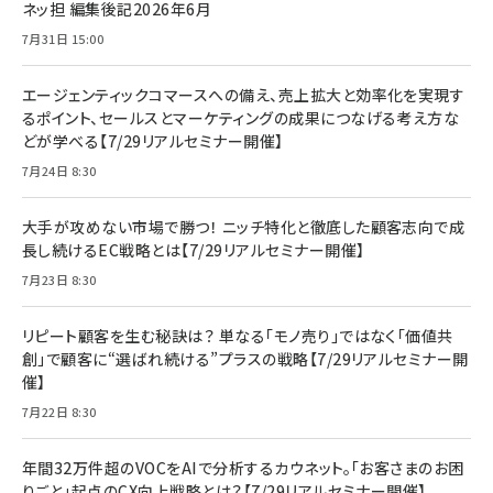
ネッ担 編集後記2026年6月
7月31日 15:00
エージェンティックコマースへの備え、売上拡大と効率化を実現す
るポイント、セールスとマーケティングの成果につなげる考え方な
どが学べる【7/29リアルセミナー開催】
7月24日 8:30
大手が攻めない市場で勝つ！ ニッチ特化と徹底した顧客志向で成
長し続けるEC戦略とは【7/29リアルセミナー開催】
7月23日 8:30
リピート顧客を生む秘訣は？ 単なる「モノ売り」ではなく「価値共
創」で顧客に“選ばれ続ける”プラスの戦略【7/29リアルセミナー開
催】
7月22日 8:30
年間32万件超のVOCをAIで分析するカウネット。「お客さまのお困
りごと」起点のCX向上戦略とは？【7/29リアルセミナー開催】