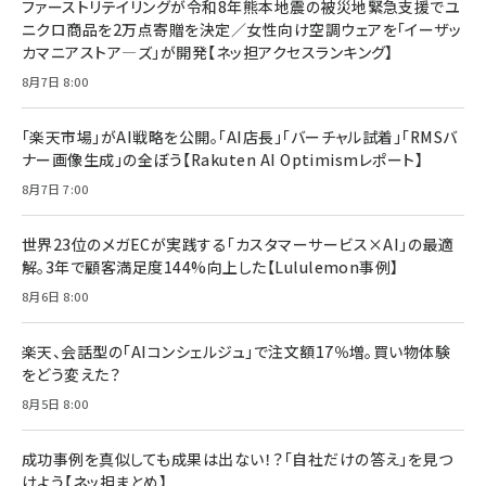
ファーストリテイリングが令和8年熊本地震の被災地緊急支援でユ
ニクロ商品を2万点寄贈を決定／女性向け空調ウェアを「イーザッ
カマニアストア―ズ」が開発【ネッ担アクセスランキング】
8月7日 8:00
「楽天市場」がAI戦略を公開。「AI店長」「バーチャル試着」「RMSバ
ナー画像生成」の全ぼう【Rakuten AI Optimismレポート】
8月7日 7:00
世界23位のメガECが実践する「カスタマーサービス×AI」の最適
解。3年で顧客満足度144%向上した【Lululemon事例】
8月6日 8:00
楽天、会話型の「AIコンシェルジュ」で注文額17％増。買い物体験
をどう変えた？
8月5日 8:00
成功事例を真似しても成果は出ない！？「自社だけの答え」を見つ
けよう【ネッ担まとめ】