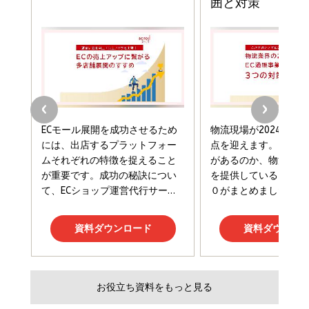
年後半、あなたの恋と運命／山田涼介]
￥880
Brand Shift(ブランド・シフト): 「信頼」で選ばれ
影響力の武器［新版］：人を動かす七つの原理
る時代の成長戦略
￥3,190
ママ投資家が育休中に１億貯めた株式投資
￥2,420
￥1,870
フィードバック経営 「沈黙の組織」から「高め合う
マーケティングの真実 P&G・グリコで学んだ失敗
組織」へ
と成長の法則
組織の成果を最大化する ルールのデザイン
￥3,080
￥2,200
￥1,980
Amazonランキングをもっと見る
Amazonランキングをもっと見る
Amazonランキングをもっと見る