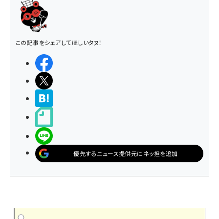
この記事をシェアしてほしいタヌ！
シェアする
ポストする
>ブクマする
noteで書く
LINEで送る
優先するニュース提供元にネッ担を追加