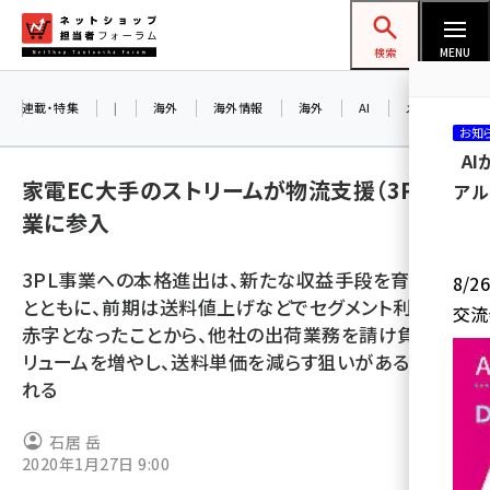
メ
ネットショップ担当者フォーラム
イ
検索
MENU
ン
コ
連載・特集
|
海外
海外情報
海外
AI
メタバース
お知
ン
A
テ
家電EC大手のストリームが物流支援（3PL）事
アル
ン
業に参入
ツ
amazon (2253)
に
3PL事業への本格進出は、新たな収益手段を育成する
8/
yahoo (1905)
移
とともに、前期は送料値上げなどでセグメント利益が
交流
動
楽天 (1873)
赤字となったことから、他社の出荷業務を請け負ってボ
リュームを増やし、送料単価を減らす狙いがあるとみら
ecbeing (1210)
れる
アスクル (1122)
石居 岳
base (1079)
2020年1月27日 9:00
ビィ・フォアード (776)