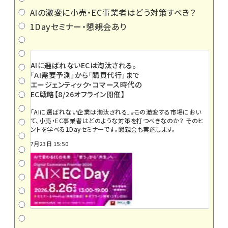
AIの激変に小売・EC事業者はどう対策すべき？
1Dayセミナー・懇親会あり
AIに選ばれないECは淘汰される。
「AI需要予測」から「購買代行」まで
エージェンティック・コマース時代の
EC戦略【8/26オフライン開催】
「AIに選ばれない企業は淘汰される」――。この激変する市場におい
て、小売・EC事業者はどのような対策を打つべきなのか？ そのヒ
ントを学べる1Dayセミナーです。懇親会も実施します。
7月23日 15:50