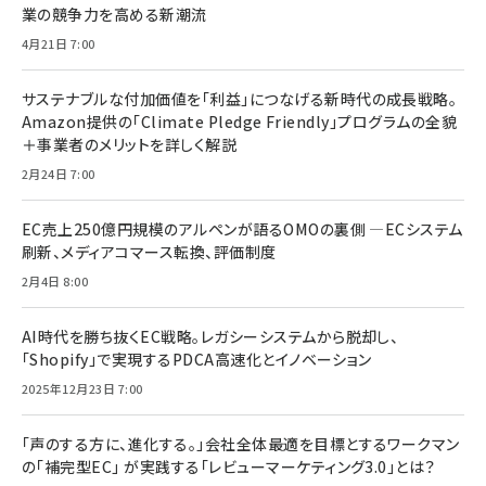
業の競争力を高める新潮流
4月21日 7:00
サステナブルな付加価値を「利益」につなげる新時代の成長戦略。
Amazon提供の「Climate Pledge Friendly」プログラムの全貌
＋事業者のメリットを詳しく解説
2月24日 7:00
EC売上250億円規模のアルペンが語るOMOの裏側 ―ECシステム
刷新、メディアコマース転換、評価制度
2月4日 8:00
AI時代を勝ち抜くEC戦略。レガシーシステムから脱却し、
「Shopify」で実現するPDCA高速化とイノベーション
2025年12月23日 7:00
「声のする方に、進化する。」会社全体最適を目標とするワークマン
の「補完型EC」 が実践する「レビューマーケティング3.0」とは？