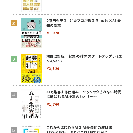
2億円を売り上げたプロが教える note×AI 最
強の副業
￥1,870
増補改訂版 起業の科学 スタートアップサイエ
ンスVer.2
￥3,520
AIで集客する仕組み ～クリックされない時代
に選ばれるAI検索のセオリー～
￥1,760
これからはじめるAIO AI最適化の教科書
AEO・GEO・LLMOがこれ1冊でわかる