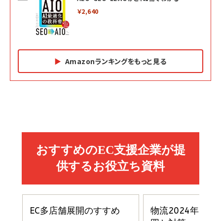
￥2,640
Amazonランキングをもっと見る
Amazon マーケティング・セールス全般関連書籍 の
Amazon ビジネス・経済関連書籍 の売れ筋ランキン
Amazon 経営戦略関連書籍 の売れ筋ランキング
売れ筋ランキング
グ
更新日時：2026/06/26 19:05
更新日時：2026/06/26 19:05
更新日時：2026/06/26 19:05
2億円を売り上げたプロが教える note×AI 最強の
anan(アンアン)2026/07/01号 No.2501[魅せる
ベインキャピタル 企業価値向上力の秘密
副業
カラダ2026／宮舘涼太]
￥2,640
￥1,870
￥880
イシューからはじめよ［改訂版］――知的生産の「シンプ
小さな会社は戦略が9割
anan(アンアン)2026/06/24号 No.2500増刊
ルな本質」
スペシャルエディション[王道エンタメの矜持／
￥1,980
BTS]
￥2,200
￥1,100
ドリルを売るには穴を売れ
経営メモ 16年の起業家人生で得た知見
anan(アンアン)2026/07/08号 No.2502[2026
￥1,815
￥2,750