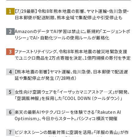
【7/29最新】令和8年熊本地震の影響、ヤマト運輸・佐川急便・
日本郵便が配送制限、熊本全域で集配停止や引受停止も
AmazonのデータでAI学習は禁止に。新規約「エージェントポ
リシー」でAI・自動化ツールの使用ルールが厳格化
ファーストリテイリング、令和8年熊本地震の被災地緊急支援
でユニクロ商品を2万点寄贈を決定、1億円規模の寄付を予定
【熊本地震の影響】ヤマト運輸、佐川急便、日本郵便で配送遅
延や集配停止が発生（7/28時点）
女性向け空調ウェアを「イーザッカマニアストア―ズ」が開発、
「空調風神服」を採用した「COOL DOWN（クールダウン）」
楽天の最新AIやテクノロジーを体験できる「Rakuten AI
Optimism」、今日からスタート。パシフィコ横浜で開催
ビジネスシーンの酷暑対策に空調を活用――。「洋服の青山」が作