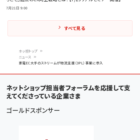
7月21日 9:00
すべて見る
ネッ担トップ
ニュース
パ
家電EC大手のストリームが物流支援（3PL）事業に参入
ン
く
ネットショップ担当者フォーラムを応援して支
ず
えてくださっている企業さま
ゴールドスポンサー