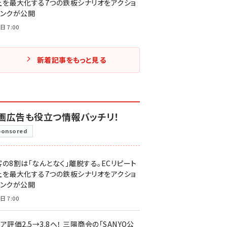
上を最大化する7つの鉄板シナリオをアクショ
リンクが公開
日 7:00
新着記事をもっと見る
画広告も役立つ情報バッチリ！
ponsored
客の8割は「なんとなく」離脱する。ECリピート
上を最大化する7つの鉄板シナリオをアクショ
リンクが公開
日 7:00
ア評価2.5→3.8へ！ 三陽商会の「SANYO公