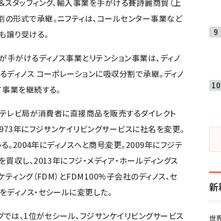
＆スタッフィング、輸入事業を手がける賽詩麗商貿（上
割の形式で承継。ニフティは、コールセンター事業など
も譲り受ける。
ズが手がけるディノス事業とリテンション事業は、ディノ
るディノス コーポレーションに吸収分割で承継。ディノ
て事業を継続する。
立。テレビ局が消費者に直接商品を販売するダイレクト
973年にフジサンケイリビングサービスに社名を変更。
る。2004年にディノスへと商号変更。2009年にフジテ
買収し、2013年にフジ・メディア・ホールディングス
ティング（FDM）とFDM100%子会社のディノス、セ
新
をディノス・セシールに変更した。
グでは、1位がセシール、フジサンケイリビングサービス
世