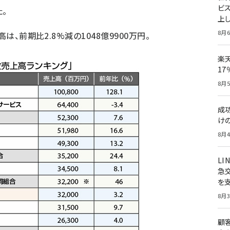
ビ
。
上し
8月6
は、前期比2.8%減の1048億9900万円。
楽
1
8月5
成
け
8月4
LI
急
を
8月3
顧