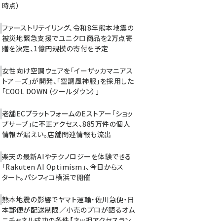
時点）
ファーストリテイリング、令和8年熊本地震の
被災地緊急支援でユニクロ商品を2万点寄
贈を決定、1億円規模の寄付を予定
女性向け空調ウェアを「イーザッカマニアス
トア―ズ」が開発、「空調風神服」を採用した
「COOL DOWN（クールダウン）」
老舗ECプラットフォームのEストアー「ショッ
プサーブ」に不正アクセス、885万件の個人
情報が漏えい。店舗関連情報も流出
楽天の最新AIやテクノロジーを体験できる
「Rakuten AI Optimism」、今日からス
タート。パシフィコ横浜で開催
熊本地震の影響でヤマト運輸・佐川急便・日
本郵便が配送制限／小売のプロが語るオム
ニチャネル成功の条件【ネッ担アクセスラン