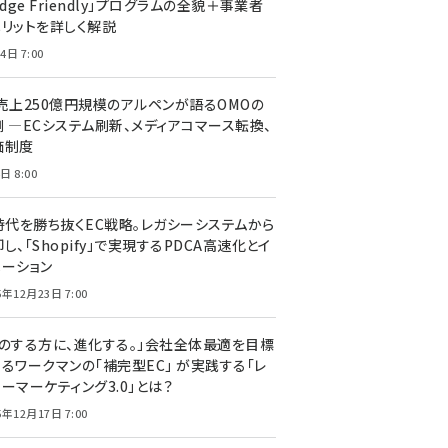
edge Friendly」プログラムの全貌＋事業者
メリットを詳しく解説
4日 7:00
C売上250億円規模のアルペンが語るOMOの
側 ―ECシステム刷新、メディアコマース転換、
価制度
日 8:00
I時代を勝ち抜くEC戦略。レガシーシステムから
し、「Shopify」で実現するPDCA高速化とイ
ベーション
5年12月23日 7:00
声のする方に、進化する。」会社全体最適を目標
するワークマンの「補完型EC」 が実践する「レ
ーマーケティング3.0」とは？
5年12月17日 7:00