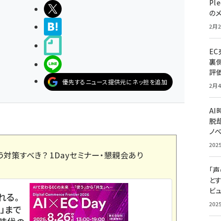
Pl
ポストする
の
>ブクマする
2月2
noteで書く
E
裏
LINEで送る
評
優先するニュース提供元にネッ担を追加
2月4
A
脱却
ノ
202
う対策すべき？ 1Dayセミナー・懇親会あり
「
と
ビュ
れる。
202
」まで