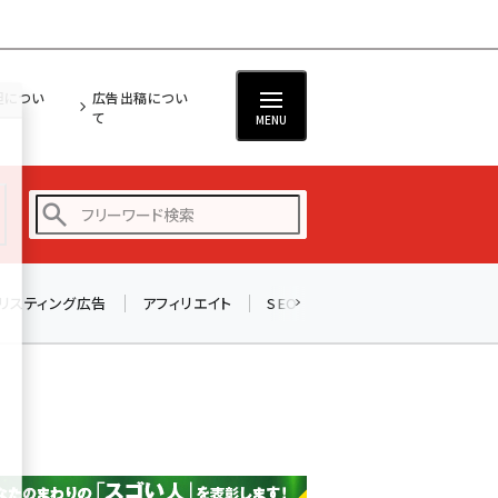
担につい
広告出稿につい
て
MENU
リスティング広告
アフィリエイト
SEO
メール
ソーシャル
amazon (2245)
yahoo (1900)
楽天 (1871)
ecbeing (1207)
アスクル (1118)