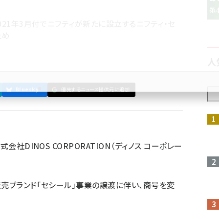
021年3月付でニフティが新たに設立するニフティ・セ
ため
人
Bluesky
優先するニュース提供元に追加
参加登録はこちら↑
会社DINOS CORPORATION（ディノス コーポレー
信販売ブランド「セシール」事業の譲渡に伴い、商号を変