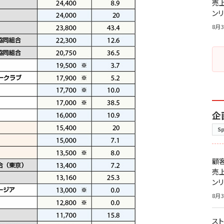
売
ン
8月3
企
S
顧
売
ン
8月3
スト