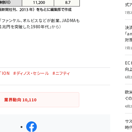
式
7月2
「
ファンケル、オルビスなどが創業、JADMAも
1兆円を突破した1980年代
」から）
決
「a
対
7月1
E
向
TION
#ディノス・セシール
#ニフティ
6月2
欧
ぐ
業界動向
10,110
4月2
サ
シェアする
時代