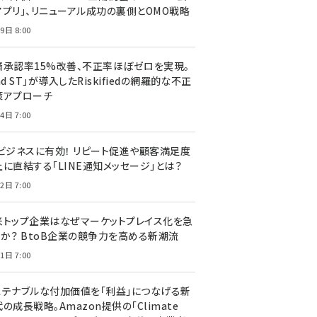
アプリ」、リニューアル成功の裏側とOMO戦略
9日 8:00
済承認率15%改善、不正率ほぼゼロを実現。
nd ST」が導入したRiskifiedの網羅的な不正
策アプローチ
4日 7:00
Cビジネスに有効！ リピート促進や顧客満足度
上に直結する「LINE通知メッセージ」とは？
2日 7:00
米トップ企業はなぜマーケットプレイス化を急
のか？ BtoB企業の競争力を高める新潮流
1日 7:00
ステナブルな付加価値を「利益」につなげる新
の成長戦略。Amazon提供の「Climate