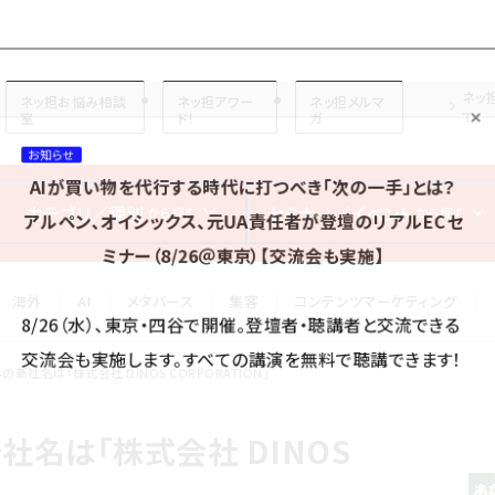
プ担当者フォーラム
ネッ
ネッ担お悩み相談
ネッ担アワー
ネッ担メルマ
て
室
ド！
ガ
お知らせ
AIが買い物を代行する時代に打つべき「次の一手」とは？
カテゴリ／種別
セミナー／イベント
から探す
から探す
アルペン、オイシックス、元UA責任者が登壇のリアルECセ
ミナー（8/26＠東京）【交流会も実施】
海外
AI
メタバース
集客
コンテンツマーケティング
8/26（水）、東京・四谷で開催。登壇者・聴講者と交流できる
交流会も実施します。すべての講演を無料で聴講できます！
の新社名は「株式会社 DINOS CORPORATION」
社名は「株式会社 DINOS