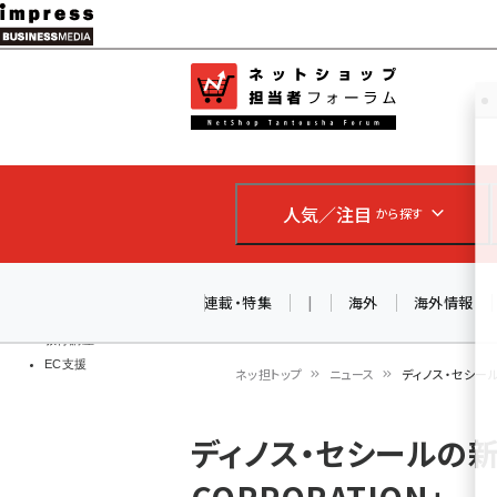
メ
イ
EC担当者
ネットショッ
ン
Web担当者
コ
製品導入
ン
企業IT
ソフト開発
テ
IoT・AI
人気／注目
から探す
ン
DCクラウド
研究・調査
ツ
エネルギー
に
連載・特集
|
海外
海外情報
ドローン
移
教育講座
EC支援
動
ネッ担トップ
ニュース
ディノス・セシール
パ
ディノス・セシールの新
ン