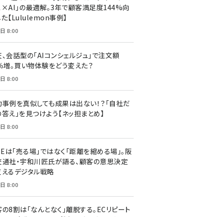
ス×AI」の最適解。3年で顧客満足度144%向
た【Lululemon事例】
日 8:00
天、会話型の「AIコンシェルジュ」で注文額
7％増。買い物体験をどう変えた？
日 8:00
功事例を真似しても成果は出ない！？「自社だ
の答え」を見つけよう【ネッ担まとめ】
日 8:00
NEは「売る場」ではなく「距離を縮める場」。阪
交通社・宇和川匠氏が語る、顧客の意思決定
支えるデジタル戦略
日 8:00
客の8割は「なんとなく」離脱する。ECリピート