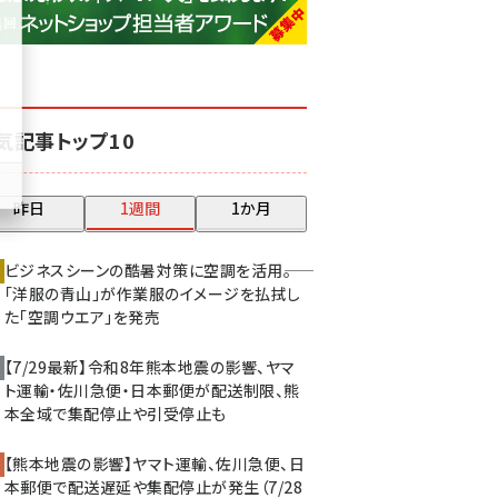
base (1071)
ビィ・フォアード (773)
revico (739)
気記事トップ10
昨日
1週間
1か月
ビジネスシーンの酷暑対策に空調を活用――。
「洋服の青山」が作業服のイメージを払拭し
た「空調ウエア」を発売
【7/29最新】令和8年熊本地震の影響、ヤマ
ト運輸・佐川急便・日本郵便が配送制限、熊
本全域で集配停止や引受停止も
【熊本地震の影響】ヤマト運輸、佐川急便、日
本郵便で配送遅延や集配停止が発生（7/28