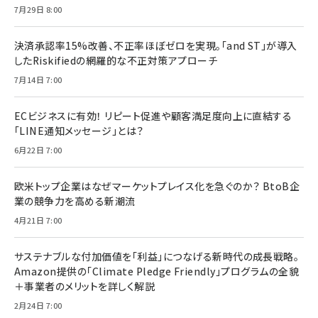
7月29日 8:00
決済承認率15%改善、不正率ほぼゼロを実現。「and ST」が導入
したRiskifiedの網羅的な不正対策アプローチ
7月14日 7:00
ECビジネスに有効！ リピート促進や顧客満足度向上に直結する
「LINE通知メッセージ」とは？
6月22日 7:00
欧米トップ企業はなぜマーケットプレイス化を急ぐのか？ BtoB企
業の競争力を高める新潮流
4月21日 7:00
サステナブルな付加価値を「利益」につなげる新時代の成長戦略。
Amazon提供の「Climate Pledge Friendly」プログラムの全貌
＋事業者のメリットを詳しく解説
2月24日 7:00