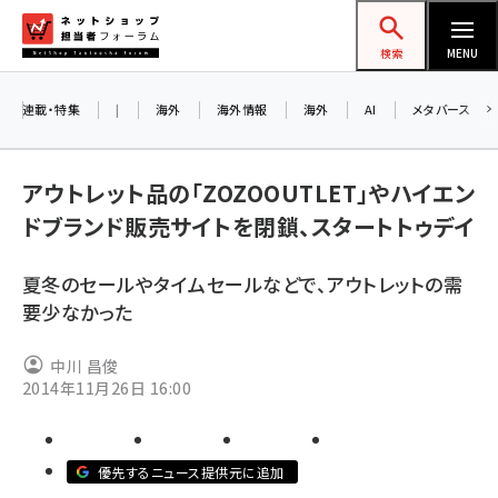
メ
ネットショップ担当者フォーラム
イ
検索
MENU
ン
コ
連載・特集
|
海外
海外情報
海外
AI
メタバース
お知らせ
ン
AI
テ
アルペ
アウトレット品の「ZOZOOUTLET」やハイエン
ン
ドブランド販売サイトを閉鎖、スタートトゥデイ
ツ
amazon (2259)
に
8/2
夏冬のセールやタイムセールなどで、アウトレットの需
yahoo (1908)
移
要少なかった
交流会
動
楽天 (1877)
中川 昌俊
ecbeing (1211)
2014年11月26日 16:00
アスクル (1124)
base (1084)
優先するニュース提供元に追加
ビィ・フォアード (784)