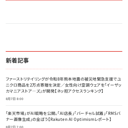
Amazon マーケティング・セールス全般関連書籍 の
Amazon ビジネス・経済関連書籍 の売れ筋ランキン
Amazon 経営戦略関連書籍 の売れ筋ランキング
売れ筋ランキング
グ
更新日時：2026/06/26 19:05
更新日時：2026/06/26 19:05
更新日時：2026/06/26 19:05
2億円を売り上げたプロが教える note×AI 最強の
anan(アンアン)2026/07/01号 No.2501[魅せる
ベインキャピタル 企業価値向上力の秘密
副業
カラダ2026／宮舘涼太]
￥2,640
￥1,870
￥880
イシューからはじめよ［改訂版］――知的生産の「シンプ
小さな会社は戦略が9割
anan(アンアン)2026/06/24号 No.2500増刊
ルな本質」
スペシャルエディション[王道エンタメの矜持／
￥1,980
新着記事
BTS]
￥2,200
￥1,100
ドリルを売るには穴を売れ
経営メモ 16年の起業家人生で得た知見
ファーストリテイリングが令和8年熊本地震の被災地緊急支援でユ
anan(アンアン)2026/07/08号 No.2502[2026
￥1,815
￥2,750
ニクロ商品を2万点寄贈を決定／女性向け空調ウェアを「イーザッ
年後半、あなたの恋と運命／山田涼介]
カマニアストア―ズ」が開発【ネッ担アクセスランキング】
￥880
Brand Shift(ブランド・シフト): 「信頼」で選ばれ
影響力の武器［新版］：人を動かす七つの原理
8月7日 8:00
る時代の成長戦略
￥3,190
ママ投資家が育休中に１億貯めた株式投資
￥2,420
￥1,870
「楽天市場」がAI戦略を公開。「AI店長」「バーチャル試着」「RMSバ
ナー画像生成」の全ぼう【Rakuten AI Optimismレポート】
フィードバック経営 「沈黙の組織」から「高め合う
マーケティングの真実 P&G・グリコで学んだ失敗
組織」へ
と成長の法則
8月7日 7:00
組織の成果を最大化する ルールのデザイン