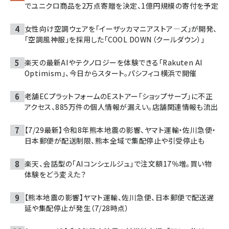
でユニクロ商品を2万点寄贈を決定、1億円規模の寄付を予定
女性向け空調ウェアを「イーザッカマニアストア―ズ」が開発、
「空調風神服」を採用した「COOL DOWN（クールダウン）」
楽天の最新AIやテクノロジーを体験できる「Rakuten AI
Optimism」、今日からスタート。パシフィコ横浜で開催
老舗ECプラットフォームのEストアー「ショップサーブ」に不正
アクセス、885万件の個人情報が漏えい。店舗関連情報も流出
【7/29最新】令和8年熊本地震の影響、ヤマト運輸・佐川急便・
日本郵便が配送制限、熊本全域で集配停止や引受停止も
楽天、会話型の「AIコンシェルジュ」で注文額17％増。買い物
体験をどう変えた？
【熊本地震の影響】ヤマト運輸、佐川急便、日本郵便で配送遅
延や集配停止が発生（7/28時点）