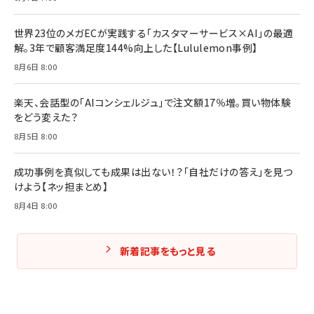
￥3,080
￥2,200
￥1,980
世界23位のメガECが実践する「カスタマーサービス×AI」の最適
解。3年で顧客満足度144%向上した【Lululemon事例】
Amazonランキングをもっと見る
Amazonランキングをもっと見る
8月6日 8:00
Amazonランキングをもっと見る
楽天、会話型の「AIコンシェルジュ」で注文額17％増。買い物体験
をどう変えた？
8月5日 8:00
成功事例を真似しても成果は出ない！？「自社だけの答え」を見つ
けよう【ネッ担まとめ】
8月4日 8:00
新着記事をもっと見る