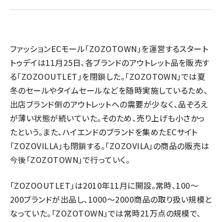
revico (745)
ファッションECモール「ZOZOTOWN」を運営するスタート
トゥデイは11月25日、各ブランドのアウトレット品を販売す
る「ZOZOOUTLET」を閉鎖した。「ZOZOTOWN」では夏
冬のセールやタイムセールなどを
随時
実施しているため、
出店ブランド側のアウトレットへの需要が少なく、品ぞろえ
参加登
が薄い状態が続いていた。そのため、売り上げも小さかっ
たという。また、ハイエンドのブランドを集めたECサイト
「ZOZOVILLA」も閉鎖する。「ZOZOVILA」の商品の販売は
今後「ZOZOTOWN」で行っていく。
「ZOZOOUTLET」は2010年11月に開設。常時、100～
200ブランドが出品し、1000～2000商品の取り扱い規模と
なっていた。「ZOZOTOWN」では常時21万点の規模で、