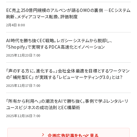
EC売上250億円規模のアルペンが語るOMOの裏側 ―ECシステム
刷新、メディアコマース転換、評価制度
2月4日 8:00
AI時代を勝ち抜くEC戦略。レガシーシステムから脱却し、
「Shopify」で実現するPDCA高速化とイノベーション
2025年12月23日 7:00
「声のする方に、進化する。」会社全体最適を目標とするワークマン
の「補完型EC」 が実践する「レビューマーケティング3.0」とは？
2025年12月17日 7:00
「所有から利用へ」の潮流をAIで勝ち抜く。事例で学ぶレンタル・リ
ユースビジネスの成功法則とEC構築術
2025年12月16日 7:00
企画広告記事をもっと見る