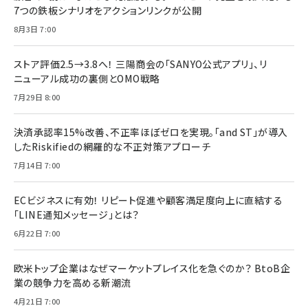
7つの鉄板シナリオをアクションリンクが公開
8月3日 7:00
ストア評価2.5→3.8へ！ 三陽商会の「SANYO公式アプリ」、リ
ニューアル成功の裏側とOMO戦略
7月29日 8:00
決済承認率15%改善、不正率ほぼゼロを実現。「and ST」が導入
したRiskifiedの網羅的な不正対策アプローチ
7月14日 7:00
ECビジネスに有効！ リピート促進や顧客満足度向上に直結する
「LINE通知メッセージ」とは？
6月22日 7:00
欧米トップ企業はなぜマーケットプレイス化を急ぐのか？ BtoB企
業の競争力を高める新潮流
4月21日 7:00