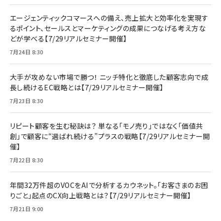
エージェンティックコマースへの備え、売上拡大と効率化を実現す
るポイント、セールスとマーケティングの成果につなげる考え方な
どが学べる【7/29リアルセミナー開催】
7月24日 8:30
大手が攻めない市場で勝つ！ ニッチ特化と徹底した顧客志向で成
長し続けるEC戦略とは【7/29リアルセミナー開催】
7月23日 8:30
リピート顧客を生む秘訣は？ 単なる「モノ売り」ではなく「価値共
創」で顧客に“選ばれ続ける”プラスの戦略【7/29リアルセミナー開
催】
7月22日 8:30
年間32万件超のVOCをAIで分析するカウネット。「お客さまのお困
りごと」起点のCX向上戦略とは？【7/29リアルセミナー開催】
7月21日 9:00