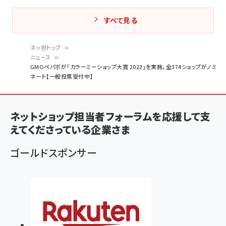
すべて見る
ネッ担トップ
ニュース
パ
GMOペパボが「カラーミーショップ大賞 2022」を実施。全374ショップがノミ
ネート【一般投票受付中】
ン
く
ず
ネットショップ担当者フォーラムを応援して支
えてくださっている企業さま
ゴールドスポンサー