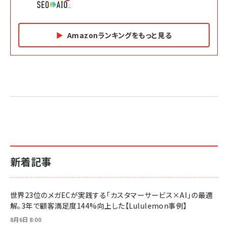
Amazonランキングをもっと見る
Amazon マーケティング・セールス全般関連書籍 の
Amazon ビジネス・経済関連書籍 の売れ筋ランキン
Amazon 経営戦略関連書籍 の売れ筋ランキング
売れ筋ランキング
グ
更新日時：2026/06/26 19:05
更新日時：2026/06/26 19:05
更新日時：2026/06/26 19:05
2億円を売り上げたプロが教える note×AI 最強の
anan(アンアン)2026/07/01号 No.2501[魅せる
ベインキャピタル 企業価値向上力の秘密
副業
カラダ2026／宮舘涼太]
￥2,640
￥1,870
￥880
イシューからはじめよ［改訂版］――知的生産の「シンプ
小さな会社は戦略が9割
anan(アンアン)2026/06/24号 No.2500増刊
ルな本質」
スペシャルエディション[王道エンタメの矜持／
￥1,980
新着記事
BTS]
￥2,200
￥1,100
ドリルを売るには穴を売れ
経営メモ 16年の起業家人生で得た知見
世界23位のメガECが実践する「カスタマーサービス×AI」の最適
anan(アンアン)2026/07/08号 No.2502[2026
￥1,815
￥2,750
解。3年で顧客満足度144%向上した【Lululemon事例】
年後半、あなたの恋と運命／山田涼介]
￥880
8月6日 8:00
Brand Shift(ブランド・シフト): 「信頼」で選ばれ
影響力の武器［新版］：人を動かす七つの原理