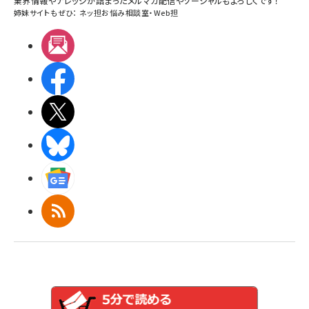
業界情報やナレッジが詰まったメルマガ配信やソーシャルもよろしくです！
姉妹サイトもぜひ：
ネッ担お悩み相談室
・
Web担
メルマガ
Facebook
X(エックス)
BlueSky
Googleニュース
RSS