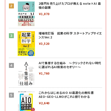
2億円を売り上げたプロが教える note×AI 最
強の副業
￥1,870
増補改訂版 起業の科学 スタートアップサイエ
ンスVer.2
￥3,520
AIで集客する仕組み ～クリックされない時代
に選ばれるAI検索のセオリー～
￥1,760
これからはじめるAIO AI最適化の教科書
AEO・GEO・LLMOがこれ1冊でわかる
￥2,640