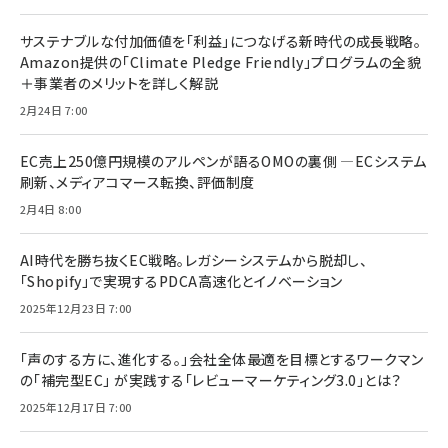
サステナブルな付加価値を「利益」につなげる新時代の成長戦略。
Amazon提供の「Climate Pledge Friendly」プログラムの全貌
＋事業者のメリットを詳しく解説
2月24日 7:00
EC売上250億円規模のアルペンが語るOMOの裏側 ―ECシステム
刷新、メディアコマース転換、評価制度
2月4日 8:00
AI時代を勝ち抜くEC戦略。レガシーシステムから脱却し、
「Shopify」で実現するPDCA高速化とイノベーション
2025年12月23日 7:00
「声のする方に、進化する。」会社全体最適を目標とするワークマン
の「補完型EC」 が実践する「レビューマーケティング3.0」とは？
2025年12月17日 7:00