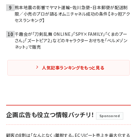
熊本地震の影響でヤマト運輸・佐川急便・日本郵便が配送制
限／小売のプロが語るオムニチャネル成功の条件【ネッ担アク
セスランキング】
千趣会が「刀剣乱舞 ONLINE」「SPY×FAMILY」「くまのプー
さん」「ズートピア2」などのキャラクターおせちを「ベルメゾン
ネット」で販売
人気記事ランキングをもっと見る
企画広告も役立つ情報バッチリ！
Sponsored
顧客の8割は「なんとなく」離脱する。ECリピート売上を最大化する