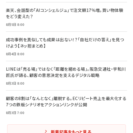
る時代の成長戦略
￥3,190
ママ投資家が育休中に１億貯めた株式投資
楽天、会話型の「AIコンシェルジュ」で注文額17％増。買い物体験
￥2,420
￥1,870
をどう変えた？
フィードバック経営 「沈黙の組織」から「高め合う
8月5日 8:00
マーケティングの真実 P&G・グリコで学んだ失敗
組織」へ
と成長の法則
組織の成果を最大化する ルールのデザイン
￥3,080
￥2,200
成功事例を真似しても成果は出ない！？「自社だけの答え」を見つ
￥1,980
けよう【ネッ担まとめ】
8月4日 8:00
Amazonランキングをもっと見る
Amazonランキングをもっと見る
Amazonランキングをもっと見る
LINEは「売る場」ではなく「距離を縮める場」。阪急交通社・宇和川
匠氏が語る、顧客の意思決定を支えるデジタル戦略
8月3日 8:00
顧客の8割は「なんとなく」離脱する。ECリピート売上を最大化する
7つの鉄板シナリオをアクションリンクが公開
8月3日 7:00
新着記事をもっと見る