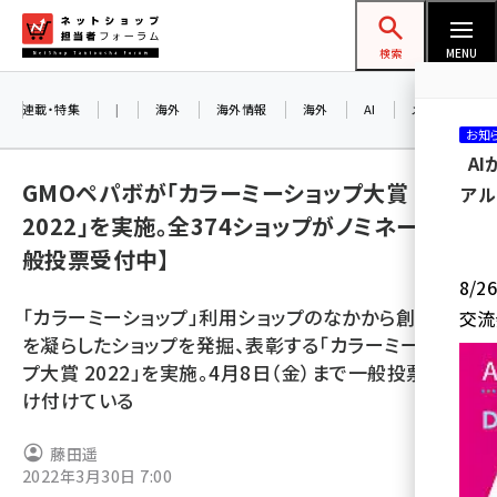
メ
ネットショップ担当者フォーラム
イ
検索
MENU
ン
コ
連載・特集
|
海外
海外情報
海外
AI
メタバース
お知
ン
A
テ
GMOペパボが「カラーミーショップ大賞
アル
ン
2022」を実施。全374ショップがノミネート【一
ツ
amazon (2246)
般投票受付中】
に
8/
yahoo (1900)
移
「カラーミーショップ」利用ショップのなかから創意工夫
交流
動
楽天 (1871)
を凝らしたショップを発掘、表彰する「カラーミーショッ
プ大賞 2022」を実施。4月8日（金）まで一般投票を受
ecbeing (1207)
け付けている
アスクル (1119)
藤田遥
base (1071)
2022年3月30日 7:00
ビィ・フォアード (773)