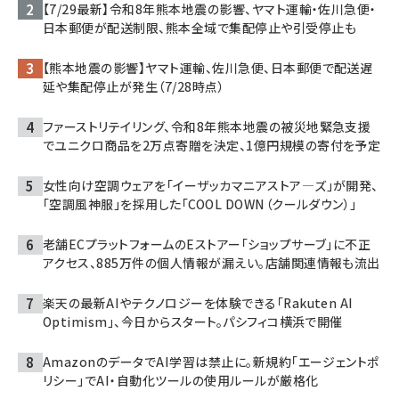
【7/29最新】令和8年熊本地震の影響、ヤマト運輸・佐川急便・
日本郵便が配送制限、熊本全域で集配停止や引受停止も
【熊本地震の影響】ヤマト運輸、佐川急便、日本郵便で配送遅
延や集配停止が発生（7/28時点）
ファーストリテイリング、令和8年熊本地震の被災地緊急支援
でユニクロ商品を2万点寄贈を決定、1億円規模の寄付を予定
女性向け空調ウェアを「イーザッカマニアストア―ズ」が開発、
「空調風神服」を採用した「COOL DOWN（クールダウン）」
老舗ECプラットフォームのEストアー「ショップサーブ」に不正
アクセス、885万件の個人情報が漏えい。店舗関連情報も流出
楽天の最新AIやテクノロジーを体験できる「Rakuten AI
Optimism」、今日からスタート。パシフィコ横浜で開催
AmazonのデータでAI学習は禁止に。新規約「エージェントポ
リシー」でAI・自動化ツールの使用ルールが厳格化