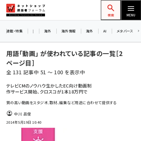
メ
ネットショップ担当者フォーラム
イ
検索
MENU
ン
お知らせ
コ
連載・特集
|
海外
海外情報
海外
AI
メタバース
AIが買い物を代行する時代に打つべき「次の
ン
一手」とは？ アルペン、オイシックス、元UA責
テ
用語「動画」 が使われている記事の一覧［2
任者が登壇のリアルECセミナー（8/26＠東
ン
京）【交流会も実施】
ページ目］
ツ
amazon (2258)
全 131 記事中 51 ～ 100 を表示中
に
8/26（水）、東京・四谷で開催。登壇者・聴講
yahoo (1907)
移
テレビCMのノウハウ生かしたEC向け動画制
者と交流できる交流会も実施します。すべて
作サービス開始、クロスコが1本18万円で
動
楽天 (1874)
の講演を無料で聴講できます！
質の高い動画をスタジオ、取材、編集など用途に合わせて提供する
ecbeing (1211)
中川 昌俊
アスクル (1122)
2014年5月19日 10:40
base (1083)
ビィ・フォアード (777)