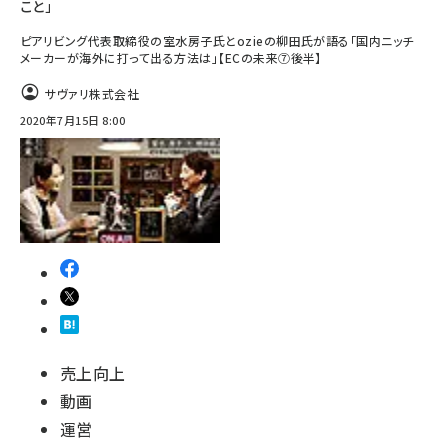
こと」
ピアリビング代表取締役の室水房子氏とozieの柳田氏が語る「国内ニッチ
メーカーが海外に打って出る方法は」【ECの未来⑦後半】
サヴァリ株式会社
2020年7月15日 8:00
売上向上
動画
運営