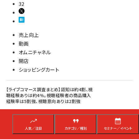
32
売上向上
動画
オムニチャネル
開店
ショッピングカート
【ライブコマース調査まとめ】認知は約4割、視
聴経験ありは約4%。視聴経験者の商品購入
経験率は5割強、視聴意向ありは2割強
現時点でのライブコマース視聴経験者は多いとは言えないが、視聴経験者の
商品購入経験率は54.8%と半数を超える。視聴カテゴリは「アパレル」「化粧
品」とライブコマースの特徴である動画配信との相性の良さが伺えるカテゴ
リが上位
人気／注目
カテゴリ／種別
セミナー／イベント
石居 岳
[執筆]