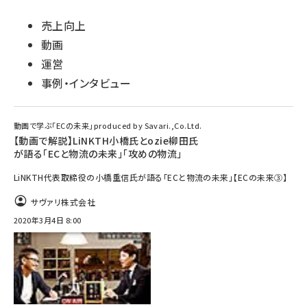
売上向上
動画
運営
事例・インタビュー
動画で学ぶ「ECの未来」produced by Savari.,Co.Ltd.
【動画で解説】LiNKTH小橋氏とozie柳田氏
が語る「ECと物流の未来」「攻めの物流」
LiNKTH代表取締役の小橋重信氏が語る「ECと物流の未来」【ECの未来③】
サヴァリ株式会社
2020年3月4日 8:00