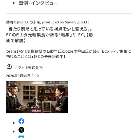
事例・インタビュー
動画で学ぶ「ECの未来」produced by Savari.,Co.Ltd.
「当たり前だと思っている視点を少し変える」。
ECのミカタ元編集長が語る「編集」と「EC」【動
画で解説】
team145代表取締役の石郷学氏とozieの柳田氏が語る「ECメディア編集に
携わることとは」【ECの未来⑧後半】
サヴァリ株式会社
2020年9月30日 8:00