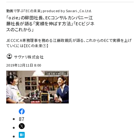
動画で学ぶ「ECの未来」produced by Savari.,Co.Ltd.
「ozie」の柳田社長、ECコンサルカンパニー江
藤社長が語る「実績を伸ばす方法」「ECビジネ
スのこれから」
JECCICA専務理事を務める江藤政親氏が語る、これからのECで実績を上げ
ていくには【ECの未来①】
サヴァリ株式会社
2019年12月11日 8:00
87