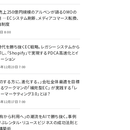
C売上250億円規模のアルペンが語るOMOの
側 ―ECシステム刷新、メディアコマース転換、
価制度
日 8:00
I時代を勝ち抜くEC戦略。レガシーシステムから
し、「Shopify」で実現するPDCA高速化とイ
ベーション
5年12月23日 7:00
声のする方に、進化する。」会社全体最適を目標
するワークマンの「補完型EC」 が実践する「レ
ーマーケティング3.0」とは？
5年12月17日 7:00
所有から利用へ」の潮流をAIで勝ち抜く。事例
学ぶレンタル・リユースビジネスの成功法則と
C構築術