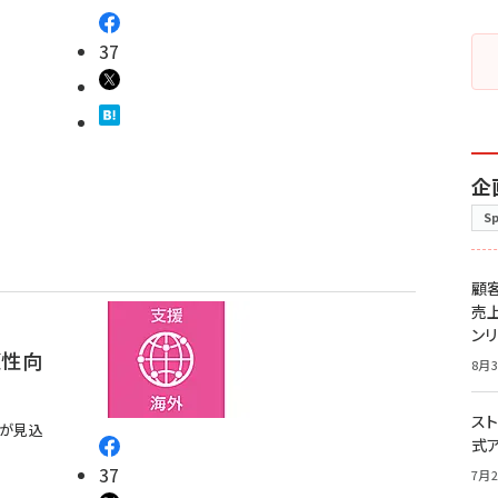
37
企
S
顧
売
ン
便性向
8月3
スト
減が見込
式
37
7月2