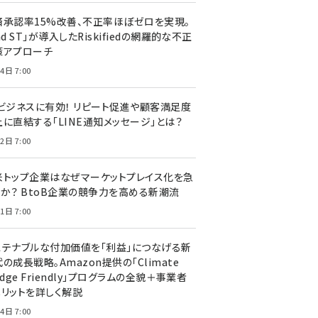
済承認率15%改善、不正率ほぼゼロを実現。
nd ST」が導入したRiskifiedの網羅的な不正
策アプローチ
4日 7:00
Cビジネスに有効！ リピート促進や顧客満足度
上に直結する「LINE通知メッセージ」とは？
2日 7:00
米トップ企業はなぜマーケットプレイス化を急
のか？ BtoB企業の競争力を高める新潮流
1日 7:00
ステナブルな付加価値を「利益」につなげる新
の成長戦略。Amazon提供の「Climate
edge Friendly」プログラムの全貌＋事業者
メリットを詳しく解説
4日 7:00