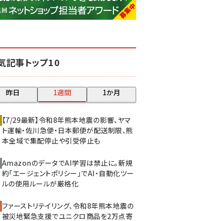
base (1077)
ビィ・フォアード (773)
revico (740)
気記事トップ10
昨日
1週間
1か月
【7/29最新】令和8年熊本地震の影響、ヤマ
ト運輸・佐川急便・日本郵便が配送制限、熊
本全域で集配停止や引受停止も
AmazonのデータでAI学習は禁止に。新規
約「エージェントポリシー」でAI・自動化ツー
ルの使用ルールが厳格化
ファーストリテイリング、令和8年熊本地震の
被災地緊急支援でユニクロ商品を2万点寄