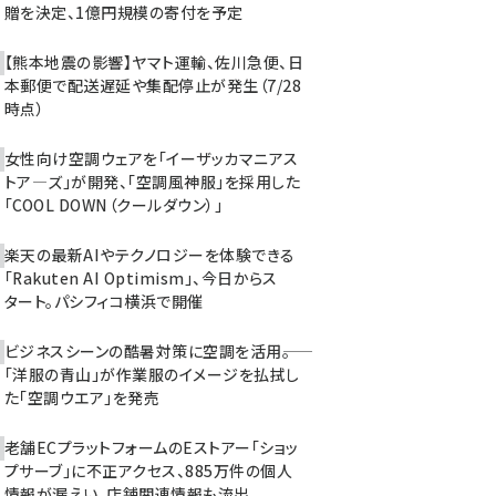
贈を決定、1億円規模の寄付を予定
【熊本地震の影響】ヤマト運輸、佐川急便、日
本郵便で配送遅延や集配停止が発生（7/28
時点）
女性向け空調ウェアを「イーザッカマニアス
トア―ズ」が開発、「空調風神服」を採用した
「COOL DOWN（クールダウン）」
楽天の最新AIやテクノロジーを体験できる
「Rakuten AI Optimism」、今日からス
タート。パシフィコ横浜で開催
ビジネスシーンの酷暑対策に空調を活用――。
「洋服の青山」が作業服のイメージを払拭し
た「空調ウエア」を発売
老舗ECプラットフォームのEストアー「ショッ
プサーブ」に不正アクセス、885万件の個人
情報が漏えい。店舗関連情報も流出