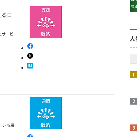
える日
たサービ
人
参加登録はこちら↑
ーンも展