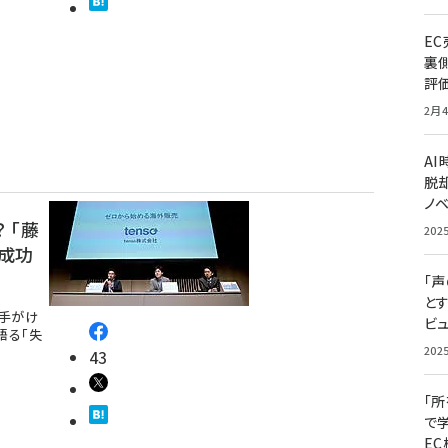
E
裏
評
2月4
A
脱却
ノ
 「藤
202
が成功
「
と
を手がけ
ビュ
が語る「失
202
43
「
で
E