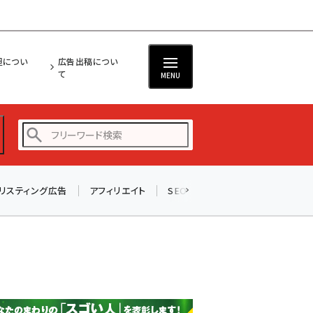
担につい
広告出稿につい
て
MENU
リスティング広告
アフィリエイト
SEO
メール
ソーシャル
amazon (2249)
yahoo (1901)
楽天 (1871)
ecbeing (1207)
アスクル (1119)