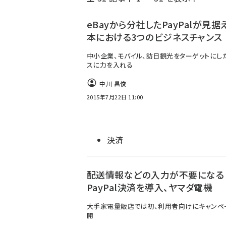
く
ず
eBayから分社したPayPalが見据
本における3つのビジネスチャンス
中小企業、モバイル、訪日観光をターゲットにし
スに力を入れる
中川 昌俊
2015年7月22日 11:00
決済
配送情報などの入力が不要になる
PayPal決済を導入、ヤマダ電機
大手家電量販店では初、利用者向けにキャンペ
開