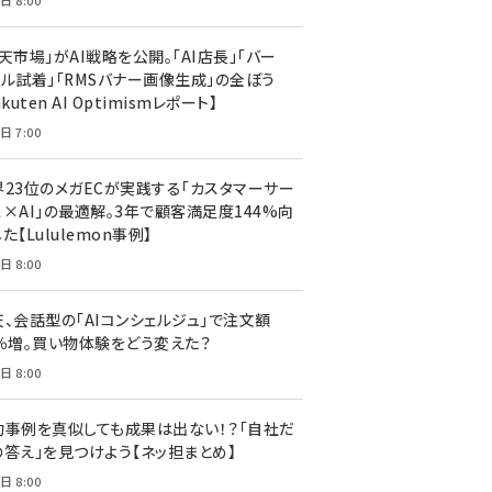
日 8:00
天市場」がAI戦略を公開。「AI店長」「バー
ャル試着」「RMSバナー画像生成」の全ぼう
akuten AI Optimismレポート】
日 7:00
界23位のメガECが実践する「カスタマーサー
ス×AI」の最適解。3年で顧客満足度144%向
た【Lululemon事例】
日 8:00
天、会話型の「AIコンシェルジュ」で注文額
7％増。買い物体験をどう変えた？
日 8:00
功事例を真似しても成果は出ない！？「自社だ
の答え」を見つけよう【ネッ担まとめ】
日 8:00