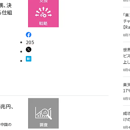
8月7
携、決
る仕組
「楽
チ
【R
8月7
205
世
ビ
上し
8月6
楽
1
8月5
0兆円、
成
け
は中国の
8月4