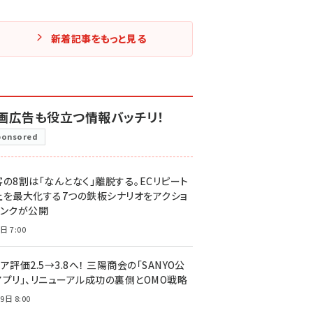
新着記事をもっと見る
画広告も役立つ情報バッチリ！
ponsored
客の8割は「なんとなく」離脱する。ECリピート
上を最大化する7つの鉄板シナリオをアクショ
リンクが公開
日 7:00
ア評価2.5→3.8へ！ 三陽商会の「SANYO公
アプリ」、リニューアル成功の裏側とOMO戦略
9日 8:00