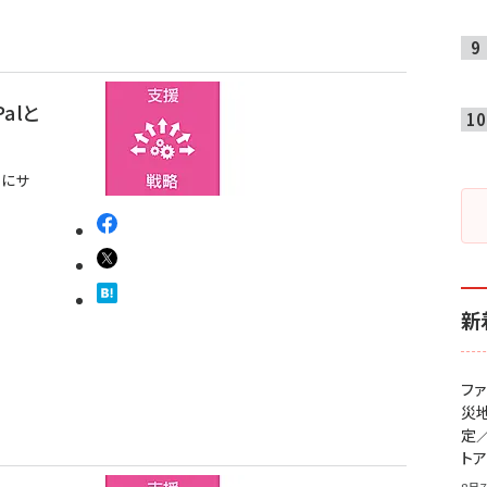
alと
ルにサ
新
フ
災
定
ト