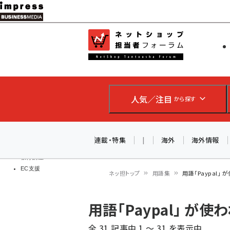
メ
イ
EC担当者
ネットショッ
ン
Web担当者
コ
製品導入
ン
企業IT
ソフト開発
テ
IoT・AI
人気／注目
から探す
ン
DCクラウド
研究・調査
ツ
エネルギー
に
連載・特集
|
海外
海外情報
ドローン
移
教育講座
EC支援
動
ネッ担トップ
用語集
用語「Paypal」
パ
用語「Paypal」 が
ン
全 31 記事中 1 ～ 31 を表示中