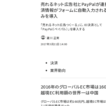
売れるネット広告社とPayPalが連
済情報がフォームに自動入力され
みを導入
「売れるネット広告つくーる」に、ID決済として
「PayPal（ペイパル）」を導入する
瀧川 正実
2017年3月21日 14:00
決済
業界動向
2016年のグローバルEC市場は16
越境EC利用額の世界一は中国
グローバルEC市場は約160兆円。越境EC市場
7.1兆円が最多だった