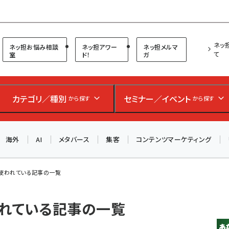
プ担当者フォーラム
ネッ
ネッ担お悩み相談
ネッ担アワー
ネッ担メルマ
て
室
ド！
ガ
お知らせ
AIが買い物を代行する時代に打つべき「次の一手」とは？
アルペン、オイシックス、元UA責任者が登壇のリアルECセ
カテゴリ／種別
セミナー／イベント
から探す
から探す
ミナー（8/26＠東京）【交流会も実施】
海外
AI
メタバース
集客
コンテンツマーケティング
8/26（水）、東京・四谷で開催。登壇者・聴講者と交流できる
交流会も実施します。すべての講演を無料で聴講できます！
 が使われている記事の一覧
使われている記事の一覧