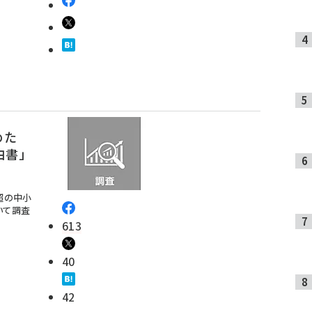
めた
白書」
超の中小
いて調査
613
40
42