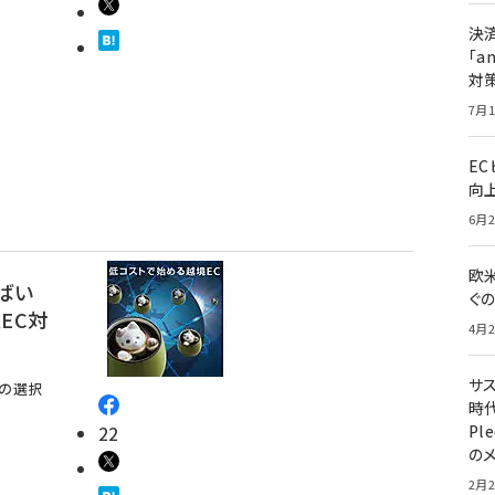
決
「a
対
7月1
E
向
6月2
欧
ばい
ぐ
EC対
4月2
サ
」の選択
時代
22
Pl
の
2月2