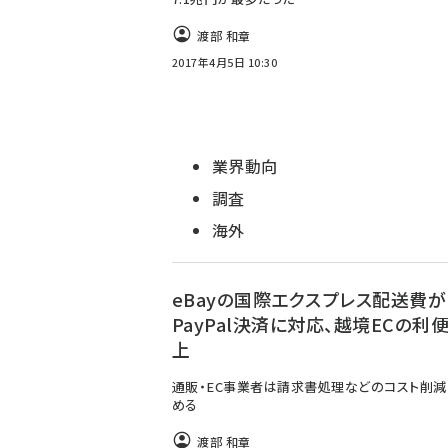
渡部 和章
2017年4月5日 10:30
業界動向
調査
海外
eBayの国際エクスプレス配送費が
PayPal決済に対応、越境ECの利
上
通販・EC事業者は請求書処理などのコスト削
める
渡部 和章