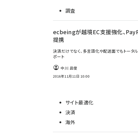
調査
ecbeingが越境EC支援強化、PayP
提携
決済だけでなく、多言語化や配送面でもトータ
ポート
中川 昌俊
2016年11月11日 10:00
サイト最適化
決済
海外