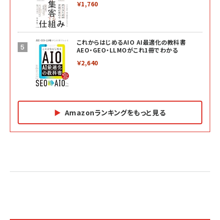
￥1,760
これからはじめるAIO AI最適化の教科書
AEO・GEO・LLMOがこれ1冊でわかる
￥2,640
Amazonランキングをもっと見る
Amazon マーケティング・セールス全般関連書籍 の
Amazon ビジネス・経済関連書籍 の売れ筋ランキン
Amazon 経営戦略関連書籍 の売れ筋ランキング
売れ筋ランキング
グ
更新日時：2026/06/26 19:05
更新日時：2026/06/26 19:05
更新日時：2026/06/26 19:05
2億円を売り上げたプロが教える note×AI 最強の
anan(アンアン)2026/07/01号 No.2501[魅せる
ベインキャピタル 企業価値向上力の秘密
副業
カラダ2026／宮舘涼太]
￥2,640
￥1,870
￥880
イシューからはじめよ［改訂版］――知的生産の「シンプ
小さな会社は戦略が9割
anan(アンアン)2026/06/24号 No.2500増刊