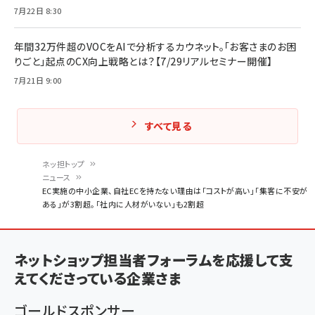
7月22日 8:30
年間32万件超のVOCをAIで分析するカウネット。「お客さまのお困
りごと」起点のCX向上戦略とは？【7/29リアルセミナー開催】
7月21日 9:00
すべて見る
ネッ担トップ
ニュース
パ
EC実施の中小企業、自社ECを持たない理由は「コストが高い」「集客に不安が
ある」が3割超。「社内に人材がいない」も2割超
ン
く
ず
ネットショップ担当者フォーラムを応援して支
えてくださっている企業さま
ゴールドスポンサー