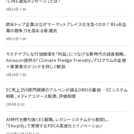
「LINE通知メッセージ」とは？
6月22日 7:00
欧米トップ企業はなぜマーケットプレイス化を急ぐのか？ BtoB企
業の競争力を高める新潮流
4月21日 7:00
サステナブルな付加価値を「利益」につなげる新時代の成長戦略。
Amazon提供の「Climate Pledge Friendly」プログラムの全貌
＋事業者のメリットを詳しく解説
2月24日 7:00
EC売上250億円規模のアルペンが語るOMOの裏側 ―ECシステム
刷新、メディアコマース転換、評価制度
2月4日 8:00
AI時代を勝ち抜くEC戦略。レガシーシステムから脱却し、
「Shopify」で実現するPDCA高速化とイノベーション
2025年12月23日 7:00