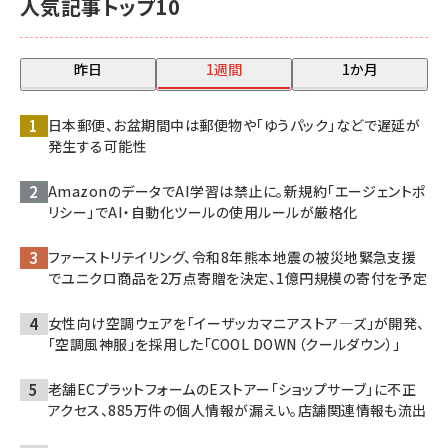
人気記事トップ10
昨日
1週間
1か月
日本郵便、お盆期間中は郵便物や「ゆうパック」などで遅延が
発生する可能性
AmazonのデータでAI学習は禁止に。新規約「エージェントポ
リシー」でAI・自動化ツールの使用ルールが厳格化
ファーストリテイリング、令和8年熊本地震の被災地緊急支援
でユニクロ商品を2万点寄贈を決定、1億円規模の寄付を予定
女性向け空調ウェアを「イーザッカマニアストア―ズ」が開発、
「空調風神服」を採用した「COOL DOWN（クールダウン）」
老舗ECプラットフォームのEストアー「ショップサーブ」に不正
アクセス、885万件の個人情報が漏えい。店舗関連情報も流出