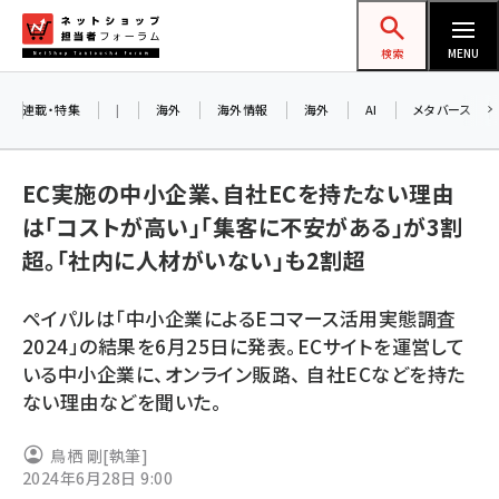
メ
ネットショップ担当者フォーラム
イ
検索
MENU
ン
コ
連載・特集
|
海外
海外情報
海外
AI
メタバース
ン
お知
A
テ
EC実施の中小企業、自社ECを持たない理由
アル
ン
は「コストが高い」「集客に不安がある」が3割
ツ
amazon (2260)
超。「社内に人材がいない」も2割超
に
8/
yahoo (1910)
移
ペイパルは「中小企業によるEコマース活用実態調査
交流
動
楽天 (1878)
2024」の結果を6月25日に発表。ECサイトを運営して
いる中小企業に、オンライン販路、 自社ECなどを持た
ecbeing (1213)
ない理由などを聞いた。
アスクル (1126)
鳥栖 剛
[執筆]
base (1085)
2024年6月28日 9:00
ビィ・フォアード (786)