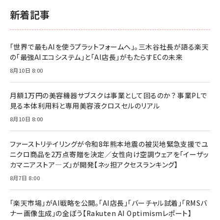
ルな本質」
スペシャルエディション[王道エンタメの矜持／
￥1,980
新着記事
BTS]
￥2,200
￥1,100
ドリルを売るには穴を売れ
経営メモ 16年の起業家人生で得た知見
「世界で最もAIを使うプラットフォームへ」。三木谷社長が語る楽天
anan(アンアン)2026/07/08号 No.2502[2026
￥1,815
￥2,750
の「最強AIエコシステム」と「AI店長」がもたらすECの未来
年後半、あなたの恋と運命／山田涼介]
￥880
8月10日 8:00
Brand Shift(ブランド・シフト): 「信頼」で選ばれ
影響力の武器［新版］：人を動かす七つの原理
る時代の成長戦略
￥3,190
ママ投資家が育休中に１億貯めた株式投資
月額1万円の美容機器サブスクは事業として回るのか？ 事業PLで
￥2,420
￥1,870
見る本体利用料と専用美容液クロスセルのリアル
フィードバック経営 「沈黙の組織」から「高め合う
8月10日 8:00
マーケティングの真実 P&G・グリコで学んだ失敗
組織」へ
と成長の法則
組織の成果を最大化する ルールのデザイン
￥3,080
￥2,200
ファーストリテイリングが令和8年熊本地震の被災地緊急支援でユ
￥1,980
ニクロ商品を2万点寄贈を決定／女性向け空調ウェアを「イーザッ
カマニアストア―ズ」が開発【ネッ担アクセスランキング】
Amazonランキングをもっと見る
Amazonランキングをもっと見る
8月7日 8:00
Amazonランキングをもっと見る
「楽天市場」がAI戦略を公開。「AI店長」「バーチャル試着」「RMSバ
ナー画像生成」の全ぼう【Rakuten AI Optimismレポート】