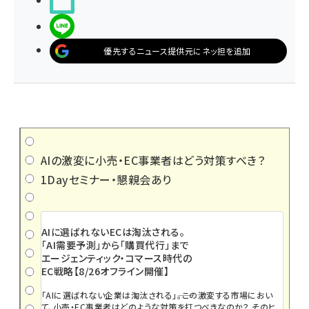
noteで書く
LINEで送る
優先するニュース提供元にネッ担を追加
AIの激変に小売・EC事業者はどう対策すべき？
1Dayセミナー・懇親会あり
AIに選ばれないECは淘汰される。
「AI需要予測」から「購買代行」まで
エージェンティック・コマース時代の
EC戦略【8/26オフライン開催】
「AIに選ばれない企業は淘汰される」――。この激変する市場におい
て、小売・EC事業者はどのような対策を打つべきなのか？ そのヒ