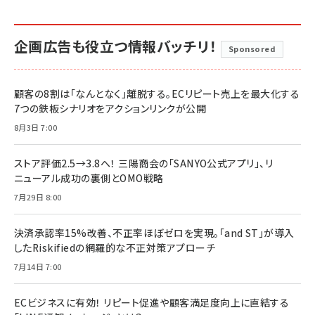
企画広告も役立つ情報バッチリ！
Sponsored
顧客の8割は「なんとなく」離脱する。ECリピート売上を最大化する
7つの鉄板シナリオをアクションリンクが公開
8月3日 7:00
ストア評価2.5→3.8へ！ 三陽商会の「SANYO公式アプリ」、リ
ニューアル成功の裏側とOMO戦略
7月29日 8:00
決済承認率15%改善、不正率ほぼゼロを実現。「and ST」が導入
したRiskifiedの網羅的な不正対策アプローチ
7月14日 7:00
ECビジネスに有効！ リピート促進や顧客満足度向上に直結する