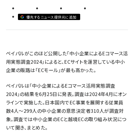
revico (746)
優先するニュース提供元に追加
ペイパルがこのほど公開した「中小企業によるEコマース活
参
用実態調査2024」によると、ECサイトを運営している中小
企業の販路は「ECモール」が最も高かった。
ペイパルは「中小企業によるEコマース活用実態調査
2024」の結果を6月25日に発表。調査は2024年4月にオン
ラインで実施した。日本国内でEC事業を展開する従業員
数4人～299人の中小企業の意思決定者310人が調査対
象。調査では中小企業のECと越境ECの取り組み状況につ
いて聞き、まとめた。