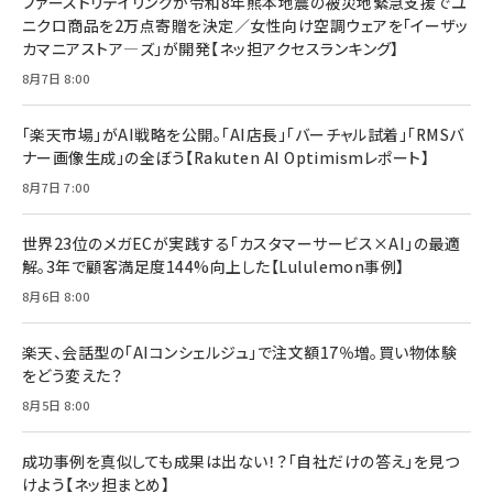
ファーストリテイリングが令和8年熊本地震の被災地緊急支援でユ
anan(アンアン)2026/07/08号 No.2502[2026
￥1,815
￥2,750
ニクロ商品を2万点寄贈を決定／女性向け空調ウェアを「イーザッ
年後半、あなたの恋と運命／山田涼介]
カマニアストア―ズ」が開発【ネッ担アクセスランキング】
￥880
Brand Shift(ブランド・シフト): 「信頼」で選ばれ
影響力の武器［新版］：人を動かす七つの原理
8月7日 8:00
る時代の成長戦略
￥3,190
ママ投資家が育休中に１億貯めた株式投資
￥2,420
￥1,870
「楽天市場」がAI戦略を公開。「AI店長」「バーチャル試着」「RMSバ
ナー画像生成」の全ぼう【Rakuten AI Optimismレポート】
フィードバック経営 「沈黙の組織」から「高め合う
マーケティングの真実 P&G・グリコで学んだ失敗
組織」へ
と成長の法則
8月7日 7:00
組織の成果を最大化する ルールのデザイン
￥3,080
￥2,200
￥1,980
世界23位のメガECが実践する「カスタマーサービス×AI」の最適
解。3年で顧客満足度144%向上した【Lululemon事例】
Amazonランキングをもっと見る
Amazonランキングをもっと見る
8月6日 8:00
Amazonランキングをもっと見る
楽天、会話型の「AIコンシェルジュ」で注文額17％増。買い物体験
をどう変えた？
8月5日 8:00
成功事例を真似しても成果は出ない！？「自社だけの答え」を見つ
けよう【ネッ担まとめ】