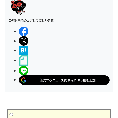
この記事をシェアしてほしいタヌ！
シェアする
ポストする
>ブクマする
noteで書く
LINEで送る
優先するニュース提供元にネッ担を追加