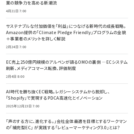
業の競争力を高める新潮流
4月21日 7:00
サステナブルな付加価値を「利益」につなげる新時代の成長戦略。
Amazon提供の「Climate Pledge Friendly」プログラムの全貌
＋事業者のメリットを詳しく解説
2月24日 7:00
EC売上250億円規模のアルペンが語るOMOの裏側 ―ECシステム
刷新、メディアコマース転換、評価制度
2月4日 8:00
AI時代を勝ち抜くEC戦略。レガシーシステムから脱却し、
「Shopify」で実現するPDCA高速化とイノベーション
2025年12月23日 7:00
「声のする方に、進化する。」会社全体最適を目標とするワークマン
の「補完型EC」 が実践する「レビューマーケティング3.0」とは？