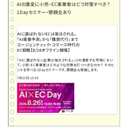
AIの激変に小売・EC事業者はどう対策すべき？
1Dayセミナー・懇親会あり
AIに選ばれないECは淘汰される。
「AI需要予測」から「購買代行」まで
エージェンティック・コマース時代の
EC戦略【8/26オフライン開催】
「AIに選ばれない企業は淘汰される」――。この激変する市場におい
て、小売・EC事業者はどのような対策を打つべきなのか？ そのヒ
ントを学べる1Dayセミナーです。懇親会も実施します。
7月23日 15:50