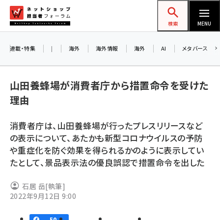
メ
ネットショップ担当者フォーラム
イ
検索
MENU
ン
コ
連載・特集
|
海外
海外情報
海外
AI
メタバース
ン
お知
A
テ
山田養蜂場が消費者庁から措置命令を受けた
ア
ン
理由
ツ
amazon (2255)
に
消費者庁は、山田養蜂場が行ったプレスリリースなど
8/
yahoo (1906)
移
の表示について、あたかも新型コロナウイルスの予防
交
動
楽天 (1874)
や重症化を防ぐ効果を得られるかのように表示してい
たとして、景品表示法の優良誤認で措置命令を出した
ecbeing (1210)
アスクル (1122)
石居 岳
[執筆]
2022年9月12日 9:00
base (1081)
ビィ・フォアード (776)
50