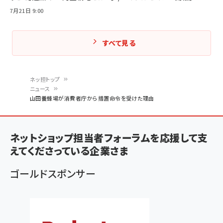
7月21日 9:00
すべて見る
ネッ担トップ
ニュース
パ
山田養蜂場が消費者庁から措置命令を受けた理由
ン
く
ネットショップ担当者フォーラムを応援して支
ず
えてくださっている企業さま
ゴールドスポンサー