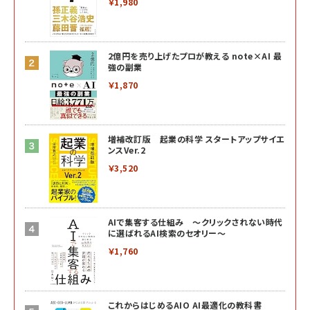
￥1,980
2億円を売り上げたプロが教える note×AI 最
強の副業
￥1,870
増補改訂版 起業の科学 スタートアップサイエ
ンスVer.2
￥3,520
AIで集客する仕組み ～クリックされない時代
に選ばれるAI検索のセオリー～
￥1,760
これからはじめるAIO AI最適化の教科書