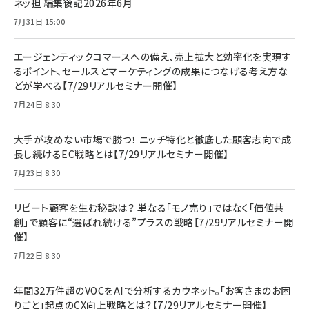
ネッ担 編集後記2026年6月
7月31日 15:00
エージェンティックコマースへの備え、売上拡大と効率化を実現す
るポイント、セールスとマーケティングの成果につなげる考え方な
どが学べる【7/29リアルセミナー開催】
7月24日 8:30
大手が攻めない市場で勝つ！ ニッチ特化と徹底した顧客志向で成
長し続けるEC戦略とは【7/29リアルセミナー開催】
7月23日 8:30
リピート顧客を生む秘訣は？ 単なる「モノ売り」ではなく「価値共
創」で顧客に“選ばれ続ける”プラスの戦略【7/29リアルセミナー開
催】
7月22日 8:30
年間32万件超のVOCをAIで分析するカウネット。「お客さまのお困
りごと」起点のCX向上戦略とは？【7/29リアルセミナー開催】