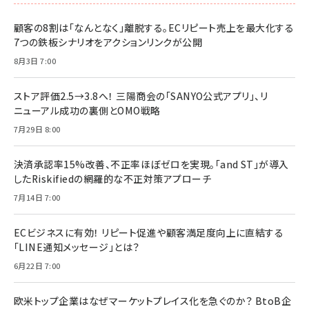
顧客の8割は「なんとなく」離脱する。ECリピート売上を最大化する
7つの鉄板シナリオをアクションリンクが公開
8月3日 7:00
ストア評価2.5→3.8へ！ 三陽商会の「SANYO公式アプリ」、リ
ニューアル成功の裏側とOMO戦略
7月29日 8:00
決済承認率15%改善、不正率ほぼゼロを実現。「and ST」が導入
したRiskifiedの網羅的な不正対策アプローチ
7月14日 7:00
ECビジネスに有効！ リピート促進や顧客満足度向上に直結する
「LINE通知メッセージ」とは？
6月22日 7:00
欧米トップ企業はなぜマーケットプレイス化を急ぐのか？ BtoB企