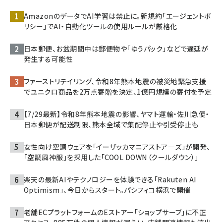
AmazonのデータでAI学習は禁止に。新規約「エージェントポ
リシー」でAI・自動化ツールの使用ルールが厳格化
日本郵便、お盆期間中は郵便物や「ゆうパック」などで遅延が
発生する可能性
ファーストリテイリング、令和8年熊本地震の被災地緊急支援
でユニクロ商品を2万点寄贈を決定、1億円規模の寄付を予定
【7/29最新】令和8年熊本地震の影響、ヤマト運輸・佐川急便・
日本郵便が配送制限、熊本全域で集配停止や引受停止も
女性向け空調ウェアを「イーザッカマニアストア―ズ」が開発、
「空調風神服」を採用した「COOL DOWN（クールダウン）」
楽天の最新AIやテクノロジーを体験できる「Rakuten AI
Optimism」、今日からスタート。パシフィコ横浜で開催
老舗ECプラットフォームのEストアー「ショップサーブ」に不正