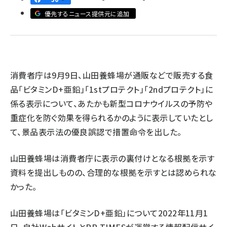
優先するニュース提供元に追加
revico (744)
消費者庁は9月9日、山田養蜂場が通販などで販売する食
品「ビタミンD+亜鉛」「1stプロテクト」「2ndプロテクト」に
参
係る表示について、あたかも新型コロナウイルスの予防や
重症化を防ぐ効果を得られるかのように表示していたとし
て、景品表示法の優良誤認で措置命令を出した。
山田養蜂場は消費者庁に表示の裏付けとなる根拠を示す
資料を提出しものの、合理的な根拠を示すとは認められな
かった。
山田養蜂場は「ビタミンD+亜鉛」について2022年11月1