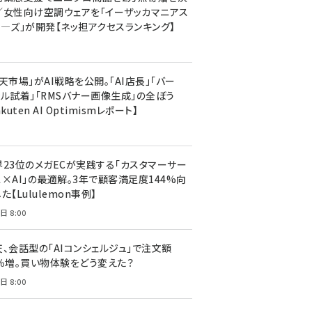
／女性向け空調ウェアを「イーザッカマニアス
ア―ズ」が開発【ネッ担アクセスランキング】
天市場」がAI戦略を公開。「AI店長」「バー
ャル試着」「RMSバナー画像生成」の全ぼう
akuten AI Optimismレポート】
界23位のメガECが実践する「カスタマーサー
ス×AI」の最適解。3年で顧客満足度144%向
た【Lululemon事例】
日 8:00
天、会話型の「AIコンシェルジュ」で注文額
7％増。買い物体験をどう変えた？
日 8:00