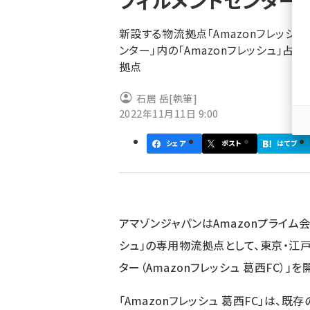
フィルメントセンター
く
ず
新設する物流拠点「Amazonフレッシュ 
ンター」内の「Amazonフレッシュ」占
拠点
石居 岳
[執筆]
2022年11月11日 9:00
シェア
ポスト
はてブ
アマゾンジャパンはAmazonプライム
シュ」の専用物流拠点として、東京・江戸
ター（Amazonフレッシュ 葛西FC）」を
「Amazonフレッシュ 葛西FC」は、既