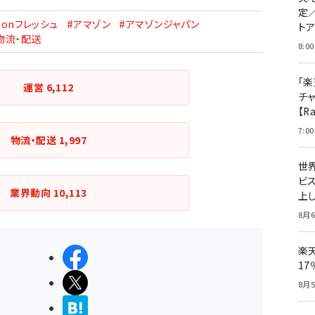
定
zonフレッシュ
#アマゾン
#アマゾンジャパン
ト
物流・配送
8:00
「楽
運営
6,112
チ
【R
7:00
物流・配送
1,997
世
ビ
業界動向
10,113
上し
8月6
楽
シェアする
1
ポストする
8月5
>ブクマする