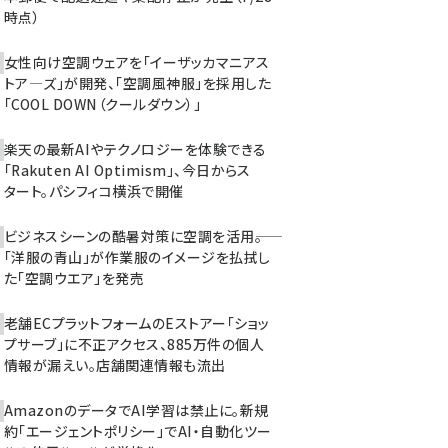
時点）
女性向け空調ウェアを「イーザッカマニアス
トア―ズ」が開発、「空調風神服」を採用した
「COOL DOWN（クールダウン）」
楽天の最新AIやテクノロジーを体験できる
「Rakuten AI Optimism」、今日からス
タート。パシフィコ横浜で開催
ビジネスシーンの酷暑対策に空調を活用――。
「洋服の青山」が作業服のイメージを払拭し
た「空調ウエア」を発売
老舗ECプラットフォームのEストアー「ショッ
プサーブ」に不正アクセス、885万件の個人
情報が漏えい。店舗関連情報も流出
AmazonのデータでAI学習は禁止に。新規
約「エージェントポリシー」でAI・自動化ツー