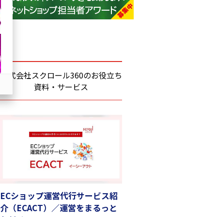
base (1075)
ビィ・フォアード (773)
revico (739)