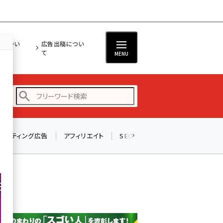
担につい
広告出稿につい
て
MENU
リスティング広告
アフィリエイト
SEO
メール
ソーシャル
amazon (2247)
yahoo (1901)
楽天 (1871)
ecbeing (1207)
アスクル (1119)