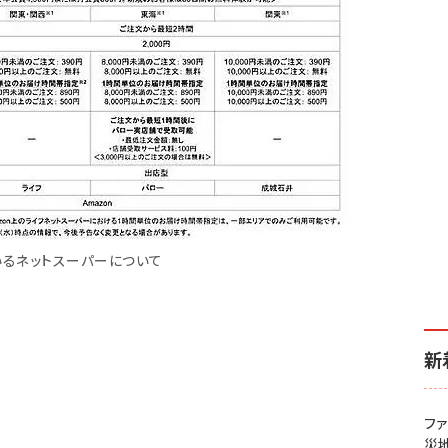
いるネットスーパーについて
新
フ
災