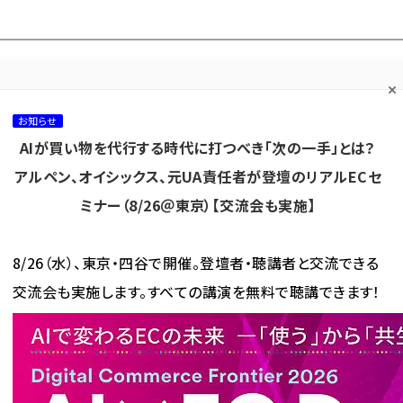
プ担当者フォーラム
ネッ
ネッ担お悩み相談
ネッ担アワー
ネッ担メルマ
て
室
ド！
ガ
お知らせ
AIが買い物を代行する時代に打つべき「次の一手」とは？
カテゴリ／種別
セミナー／イベント
から探す
から探す
アルペン、オイシックス、元UA責任者が登壇のリアルECセ
ミナー（8/26＠東京）【交流会も実施】
海外
AI
メタバース
集客
コンテンツマーケティング
8/26（水）、東京・四谷で開催。登壇者・聴講者と交流できる
交流会も実施します。すべての講演を無料で聴講できます！
ッシュ、初の単独物流拠点「葛西フルフィルメントセンター」を開設
、初の単独物流拠点「葛西フル