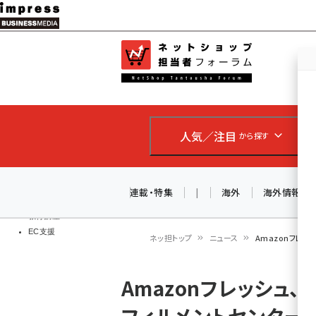
メ
イ
EC担当者
ネットショッ
ン
Web担当者
コ
製品導入
ン
企業IT
ソフト開発
テ
IoT・AI
人気／注目
から探す
ン
DCクラウド
研究・調査
ツ
エネルギー
に
連載・特集
|
海外
海外情報
ドローン
移
教育講座
EC支援
動
ネッ担トップ
ニュース
Amazonフレ
パ
Amazonフレッシュ
ン