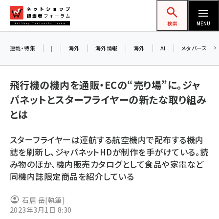
メ
ネットショップ担当者フォーラム
イ
検索
MENU
ン
コ
連載・特集
|
海外
海外情報
海外
AI
メタバース
ン
お
テ
飛行機の機内を通販・ECの“売り場”に。ジャ
ン
ア
パネットとスターフライヤーの新たな取り組み
ツ
amazon (2249)
とは
に
yahoo (1901)
移
8
スターフライヤーは運航する航空機内で配布する機内
交
動
楽天 (1871)
誌を刷新し、ジャパネットHDが制作を手がけている。読
み物のほか、機内販売カタログとして食品や家電など
ecbeing (1207)
同機内誌限定商品を紹介している
アスクル (1119)
石居 岳
[執筆]
base (1077)
2023年3月1日 8:30
ビィ・フォアード (773)