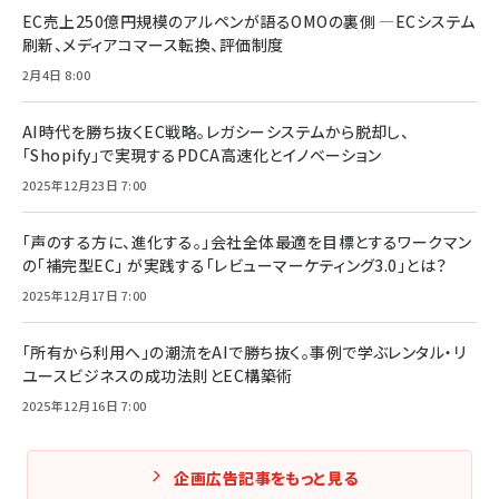
EC売上250億円規模のアルペンが語るOMOの裏側 ―ECシステム
刷新、メディアコマース転換、評価制度
2月4日 8:00
AI時代を勝ち抜くEC戦略。レガシーシステムから脱却し、
「Shopify」で実現するPDCA高速化とイノベーション
2025年12月23日 7:00
「声のする方に、進化する。」会社全体最適を目標とするワークマン
の「補完型EC」 が実践する「レビューマーケティング3.0」とは？
2025年12月17日 7:00
「所有から利用へ」の潮流をAIで勝ち抜く。事例で学ぶレンタル・リ
ユースビジネスの成功法則とEC構築術
2025年12月16日 7:00
企画広告記事をもっと見る