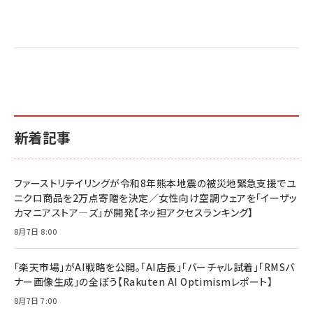
Amazon マーケティング・セールス全般関連書籍 の
Amazon ビジネス・経済関連書籍 の売れ筋ランキン
Amazon 経営戦略関連書籍 の売れ筋ランキング
売れ筋ランキング
グ
更新日時：2026/06/26 19:05
更新日時：2026/06/26 19:05
更新日時：2026/06/26 19:05
2億円を売り上げたプロが教える note×AI 最強の
anan(アンアン)2026/07/01号 No.2501[魅せる
ベインキャピタル 企業価値向上力の秘密
副業
カラダ2026／宮舘涼太]
￥2,640
￥1,870
￥880
イシューからはじめよ［改訂版］――知的生産の「シンプ
小さな会社は戦略が9割
anan(アンアン)2026/06/24号 No.2500増刊
ルな本質」
スペシャルエディション[王道エンタメの矜持／
￥1,980
新着記事
BTS]
￥2,200
￥1,100
ドリルを売るには穴を売れ
経営メモ 16年の起業家人生で得た知見
ファーストリテイリングが令和8年熊本地震の被災地緊急支援でユ
anan(アンアン)2026/07/08号 No.2502[2026
￥1,815
￥2,750
ニクロ商品を2万点寄贈を決定／女性向け空調ウェアを「イーザッ
年後半、あなたの恋と運命／山田涼介]
カマニアストア―ズ」が開発【ネッ担アクセスランキング】
￥880
Brand Shift(ブランド・シフト): 「信頼」で選ばれ
影響力の武器［新版］：人を動かす七つの原理
8月7日 8:00
る時代の成長戦略
￥3,190
ママ投資家が育休中に１億貯めた株式投資
￥2,420
￥1,870
「楽天市場」がAI戦略を公開。「AI店長」「バーチャル試着」「RMSバ
ナー画像生成」の全ぼう【Rakuten AI Optimismレポート】
フィードバック経営 「沈黙の組織」から「高め合う
マーケティングの真実 P&G・グリコで学んだ失敗
組織」へ
と成長の法則
8月7日 7:00
組織の成果を最大化する ルールのデザイン
￥3,080