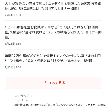
大手が攻めない市場で勝つ！ ニッチ特化と徹底した顧客志向で成
長し続けるEC戦略とは【7/29リアルセミナー開催】
7月23日 8:30
リピート顧客を生む秘訣は？ 単なる「モノ売り」ではなく「価値共
創」で顧客に“選ばれ続ける”プラスの戦略【7/29リアルセミナー開
催】
7月22日 8:30
年間32万件超のVOCをAIで分析するカウネット。「お客さまのお困
りごと」起点のCX向上戦略とは？【7/29リアルセミナー開催】
7月21日 9:00
すべて見る
ネッ担トップ
ニュース
パ
飛行機の機内を通販・ECの“売り場”に。ジャパネットとスターフライヤーの新た