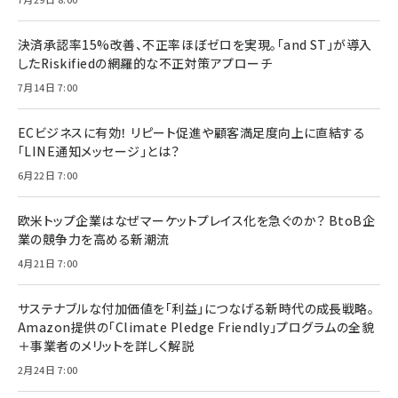
決済承認率15%改善、不正率ほぼゼロを実現。「and ST」が導入
したRiskifiedの網羅的な不正対策アプローチ
7月14日 7:00
ECビジネスに有効！ リピート促進や顧客満足度向上に直結する
「LINE通知メッセージ」とは？
6月22日 7:00
欧米トップ企業はなぜマーケットプレイス化を急ぐのか？ BtoB企
業の競争力を高める新潮流
4月21日 7:00
サステナブルな付加価値を「利益」につなげる新時代の成長戦略。
Amazon提供の「Climate Pledge Friendly」プログラムの全貌
＋事業者のメリットを詳しく解説
2月24日 7:00