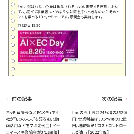
「AIに選ばれない企業は淘汰される」――。この激変する市場におい
て、小売・EC事業者はどのような対策を打つべきなのか？ そのヒ
ントを学べる1Dayセミナーです。懇親会も実施します。
7月23日 15:50
前の記事
次の記事
ネッ担編集長などECメディア4
I-neの売上高は24%増の352億
社が“ECの未来”を語る＆EC動
円、営業利益は38.5%増の32億
画活用などを学ぶ定例会【 イー
円。増収効果とコストコントロー
コマース事業協会が3/11開催】
ルが寄与【2022年度】