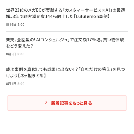
￥2,200
￥1,980
世界23位のメガECが実践する「カスタマーサービス×AI」の最適
解。3年で顧客満足度144%向上した【Lululemon事例】
Amazonランキングをもっと見る
Amazonランキングをもっと見る
8月6日 8:00
Amazonランキングをもっと見る
楽天、会話型の「AIコンシェルジュ」で注文額17％増。買い物体験
をどう変えた？
8月5日 8:00
成功事例を真似しても成果は出ない！？「自社だけの答え」を見つ
けよう【ネッ担まとめ】
8月4日 8:00
新着記事をもっと見る