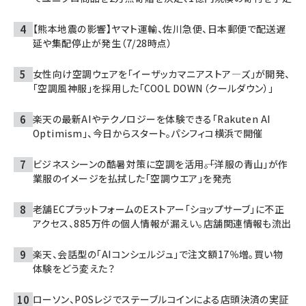
【熊本地震の影響】ヤマト運輸、佐川急便、日本郵便で配送遅
延や集配停止が発生（7/28時点）
女性向け空調ウェアを「イーザッカマニアストア―ズ」が開発、
「空調風神服」を採用した「COOL DOWN（クールダウン）」
楽天の最新AIやテクノロジーを体験できる「Rakuten AI
Optimism」、今日からスタート。パシフィコ横浜で開催
ビジネスシーンの酷暑対策に空調を活用――。「洋服の青山」が作
業服のイメージを払拭した「空調ウエア」を発売
老舗ECプラットフォームのEストアー「ショップサーブ」に不正
アクセス、885万件の個人情報が漏えい。店舗関連情報も流出
楽天、会話型の「AIコンシェルジュ」で注文額17％増。買い物
体験をどう変えた？
ローソン、POSレジでステーブルコインによる店頭決済の実証