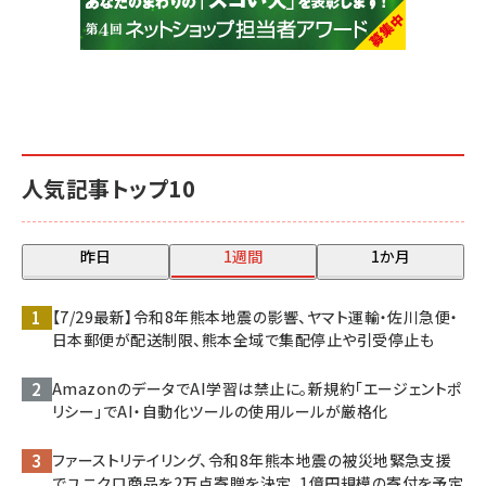
人気記事トップ10
昨日
1週間
1か月
【7/29最新】令和8年熊本地震の影響、ヤマト運輸・佐川急便・
日本郵便が配送制限、熊本全域で集配停止や引受停止も
AmazonのデータでAI学習は禁止に。新規約「エージェントポ
リシー」でAI・自動化ツールの使用ルールが厳格化
ファーストリテイリング、令和8年熊本地震の被災地緊急支援
でユニクロ商品を2万点寄贈を決定、1億円規模の寄付を予定