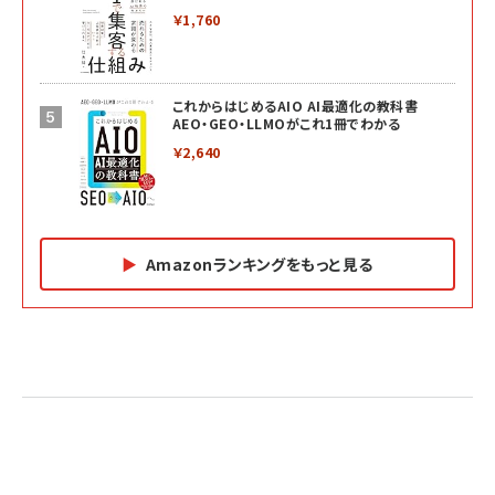
￥1,760
これからはじめるAIO AI最適化の教科書
AEO・GEO・LLMOがこれ1冊でわかる
￥2,640
Amazonランキングをもっと見る
Amazon マーケティング・セールス全般関連書籍 の
Amazon ビジネス・経済関連書籍 の売れ筋ランキン
Amazon 経営戦略関連書籍 の売れ筋ランキング
売れ筋ランキング
グ
更新日時：2026/06/26 19:05
更新日時：2026/06/26 19:05
更新日時：2026/06/26 19:05
2億円を売り上げたプロが教える note×AI 最強の
anan(アンアン)2026/07/01号 No.2501[魅せる
ベインキャピタル 企業価値向上力の秘密
副業
カラダ2026／宮舘涼太]
￥2,640
￥1,870
￥880
イシューからはじめよ［改訂版］――知的生産の「シンプ