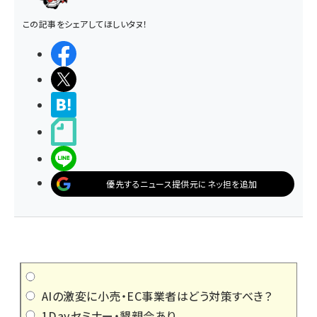
この記事をシェアしてほしいタヌ！
シェアする
ポストする
>ブクマする
noteで書く
LINEで送る
優先するニュース提供元にネッ担を追加
AIの激変に小売・EC事業者はどう対策すべき？
1Dayセミナー・懇親会あり