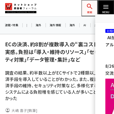
メ
ネットショップ担当者フォーラム
イ
検索
MENU
ン
コ
連載・特集
|
海外
海外情報
海外
AI
メタバース
お知
ン
A
テ
ECの決済、約8割が複数導入の“裏コスト”を
アル
ン
実感。負担は「導入・維持のリソース」「セキュリ
ツ
amazon (2255)
ティ対策」「データ管理・集計」など
に
8/
yahoo (1906)
移
調査の結果、約半数以上がECサイトで2種類以上の決
交流
動
楽天 (1874)
済手段を導入していることがわかった。また、複数の決
済手段の維持、セキュリティ対策など、多様化する決済
ecbeing (1210)
システムによる負担増を感じている人が多いこともわ
アスクル (1122)
かった
base (1081)
大嶋 喜子
[執筆]
ビィ・フォアード (776)