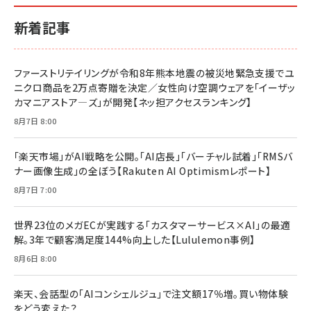
小さな会社は戦略が9割
anan(アンアン)2026/06/24号 No.2500増刊
ルな本質」
スペシャルエディション[王道エンタメの矜持／
￥1,980
新着記事
BTS]
￥2,200
￥1,100
ドリルを売るには穴を売れ
経営メモ 16年の起業家人生で得た知見
ファーストリテイリングが令和8年熊本地震の被災地緊急支援でユ
anan(アンアン)2026/07/08号 No.2502[2026
￥1,815
￥2,750
ニクロ商品を2万点寄贈を決定／女性向け空調ウェアを「イーザッ
年後半、あなたの恋と運命／山田涼介]
カマニアストア―ズ」が開発【ネッ担アクセスランキング】
￥880
Brand Shift(ブランド・シフト): 「信頼」で選ばれ
影響力の武器［新版］：人を動かす七つの原理
8月7日 8:00
る時代の成長戦略
￥3,190
ママ投資家が育休中に１億貯めた株式投資
￥2,420
￥1,870
「楽天市場」がAI戦略を公開。「AI店長」「バーチャル試着」「RMSバ
ナー画像生成」の全ぼう【Rakuten AI Optimismレポート】
フィードバック経営 「沈黙の組織」から「高め合う
マーケティングの真実 P&G・グリコで学んだ失敗
組織」へ
と成長の法則
8月7日 7:00
組織の成果を最大化する ルールのデザイン
￥3,080
￥2,200
￥1,980
世界23位のメガECが実践する「カスタマーサービス×AI」の最適
解。3年で顧客満足度144%向上した【Lululemon事例】
Amazonランキングをもっと見る
Amazonランキングをもっと見る
8月6日 8:00
Amazonランキングをもっと見る
楽天、会話型の「AIコンシェルジュ」で注文額17％増。買い物体験
をどう変えた？