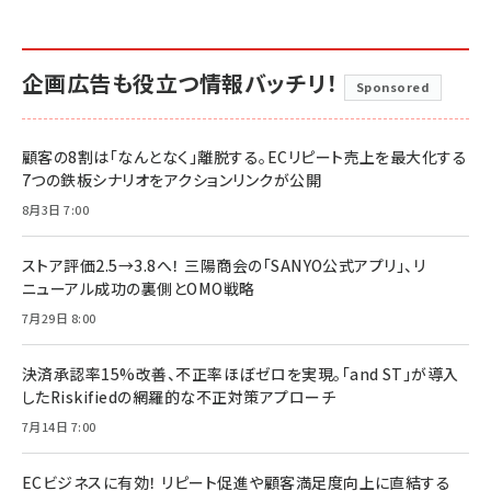
企画広告も役立つ情報バッチリ！
Sponsored
顧客の8割は「なんとなく」離脱する。ECリピート売上を最大化する
7つの鉄板シナリオをアクションリンクが公開
8月3日 7:00
ストア評価2.5→3.8へ！ 三陽商会の「SANYO公式アプリ」、リ
ニューアル成功の裏側とOMO戦略
7月29日 8:00
決済承認率15%改善、不正率ほぼゼロを実現。「and ST」が導入
したRiskifiedの網羅的な不正対策アプローチ
7月14日 7:00
ECビジネスに有効！ リピート促進や顧客満足度向上に直結する