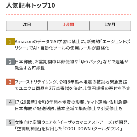
人気記事トップ10
昨日
1週間
1か月
AmazonのデータでAI学習は禁止に。新規約「エージェントポ
リシー」でAI・自動化ツールの使用ルールが厳格化
日本郵便、お盆期間中は郵便物や「ゆうパック」などで遅延が
発生する可能性
ファーストリテイリング、令和8年熊本地震の被災地緊急支援
でユニクロ商品を2万点寄贈を決定、1億円規模の寄付を予定
【7/29最新】令和8年熊本地震の影響、ヤマト運輸・佐川急便・
日本郵便が配送制限、熊本全域で集配停止や引受停止も
女性向け空調ウェアを「イーザッカマニアストア―ズ」が開発、
「空調風神服」を採用した「COOL DOWN（クールダウン）」