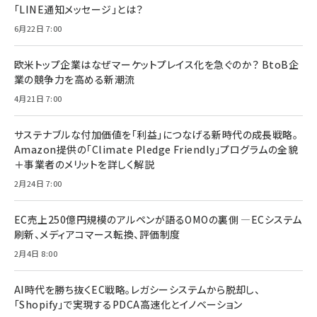
「LINE通知メッセージ」とは？
6月22日 7:00
欧米トップ企業はなぜマーケットプレイス化を急ぐのか？ BtoB企
業の競争力を高める新潮流
4月21日 7:00
サステナブルな付加価値を「利益」につなげる新時代の成長戦略。
Amazon提供の「Climate Pledge Friendly」プログラムの全貌
＋事業者のメリットを詳しく解説
2月24日 7:00
EC売上250億円規模のアルペンが語るOMOの裏側 ―ECシステム
刷新、メディアコマース転換、評価制度
2月4日 8:00
AI時代を勝ち抜くEC戦略。レガシーシステムから脱却し、
「Shopify」で実現するPDCA高速化とイノベーション