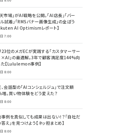
日 8:00
天市場」がAI戦略を公開。「AI店長」「バー
ャル試着」「RMSバナー画像生成」の全ぼう
akuten AI Optimismレポート】
日 7:00
界23位のメガECが実践する「カスタマーサー
ス×AI」の最適解。3年で顧客満足度144%向
た【Lululemon事例】
日 8:00
天、会話型の「AIコンシェルジュ」で注文額
7％増。買い物体験をどう変えた？
日 8:00
功事例を真似しても成果は出ない！？「自社だ
の答え」を見つけよう【ネッ担まとめ】
日 8:00