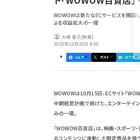
ト「WOWOW百貨店」
く
ず
WOWOWは新たなECサービスを開設
よる収益拡大の一環
大嶋 喜子
[執筆]
2025年10月20日 6:00
シェア
ポスト
はてブ
WOWOWは10月15日、ECサイト「W
中期経営計画で掲げた、エンターテイ
みの一環。
「WOWOW百貨店」は、映画・スポーツ
るコンテンツに連動した限定商品を扱う