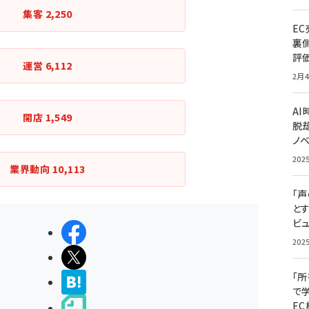
集客
2,250
E
裏
評
運営
6,112
2月4
A
開店
1,549
脱却
ノ
202
業界動向
10,113
「
と
ビュ
シェアする
202
ポストする
「
>ブクマする
で
E
noteで書く