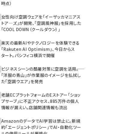
時点）
女性向け空調ウェアを「イーザッカマニアス
トア―ズ」が開発、「空調風神服」を採用した
「COOL DOWN（クールダウン）」
楽天の最新AIやテクノロジーを体験できる
「Rakuten AI Optimism」、今日からス
タート。パシフィコ横浜で開催
ビジネスシーンの酷暑対策に空調を活用――。
「洋服の青山」が作業服のイメージを払拭し
た「空調ウエア」を発売
老舗ECプラットフォームのEストアー「ショッ
プサーブ」に不正アクセス、885万件の個人
情報が漏えい。店舗関連情報も流出
AmazonのデータでAI学習は禁止に。新規
約「エージェントポリシー」でAI・自動化ツー
ルの使用ルールが厳格化