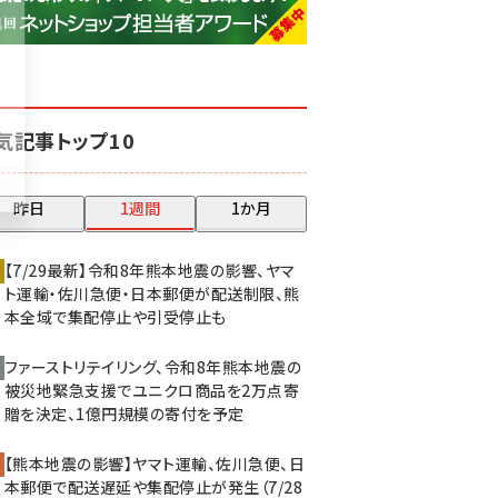
base (1077)
ビィ・フォアード (773)
revico (740)
気記事トップ10
昨日
1週間
1か月
【7/29最新】令和8年熊本地震の影響、ヤマ
ト運輸・佐川急便・日本郵便が配送制限、熊
本全域で集配停止や引受停止も
ファーストリテイリング、令和8年熊本地震の
被災地緊急支援でユニクロ商品を2万点寄
贈を決定、1億円規模の寄付を予定
【熊本地震の影響】ヤマト運輸、佐川急便、日
本郵便で配送遅延や集配停止が発生（7/28