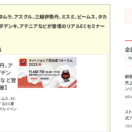
タムラ、アスクル、三越伊勢丹、ミスミ、ビームス、タカ
マダデンキ、アテニアなどが登壇のリアルECセミナー
企
↓
S
丹、ア
ダデン
顧
店など登
売
催】
ン
8月3
ムス、EC
るEC業
アルイベン
スト
式
7月2