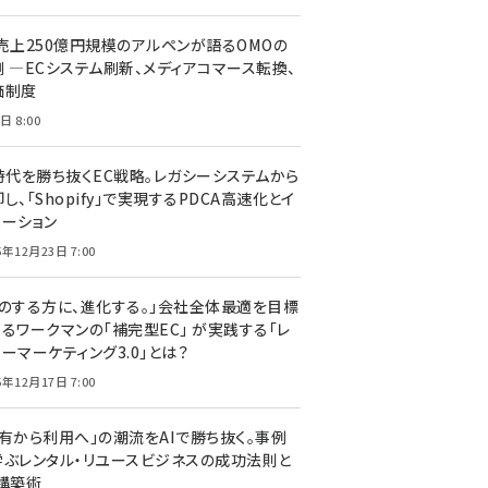
C売上250億円規模のアルペンが語るOMOの
側 ―ECシステム刷新、メディアコマース転換、
価制度
日 8:00
I時代を勝ち抜くEC戦略。レガシーシステムから
し、「Shopify」で実現するPDCA高速化とイ
ベーション
5年12月23日 7:00
声のする方に、進化する。」会社全体最適を目標
するワークマンの「補完型EC」 が実践する「レ
ーマーケティング3.0」とは？
5年12月17日 7:00
所有から利用へ」の潮流をAIで勝ち抜く。事例
学ぶレンタル・リユースビジネスの成功法則と
C構築術