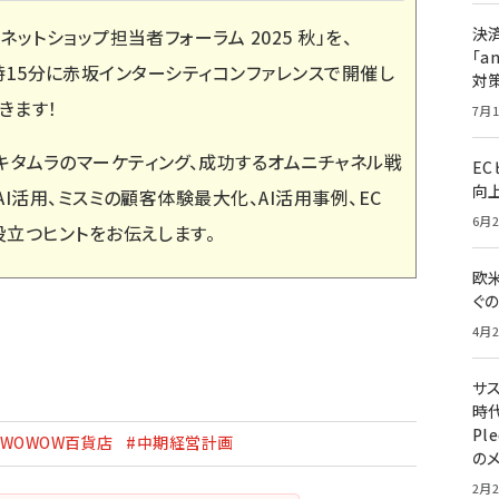
決
「
ネットショップ担当者フォーラム 2025 秋
」を、
「a
～17時15分に赤坂インターシティコンファレンスで開催し
対
きます！
7月1
タムラのマーケティング、成功するオムニチャネル戦
E
向
AI活用、ミスミの顧客体験最大化、AI活用事例、EC
6月2
役立つヒントをお伝えします。
欧
ぐ
4月2
サ
時代
Pl
#WOWOW百貨店
#中期経営計画
の
2月2