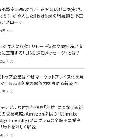
済承認率15%改善、不正率ほぼゼロを実現。
nd ST」が導入したRiskifiedの網羅的な不正
策アプローチ
4日 7:00
Cビジネスに有効！ リピート促進や顧客満足度
上に直結する「LINE通知メッセージ」とは？
2日 7:00
米トップ企業はなぜマーケットプレイス化を急
のか？ BtoB企業の競争力を高める新潮流
1日 7:00
ステナブルな付加価値を「利益」につなげる新
の成長戦略。Amazon提供の「Climate
edge Friendly」プログラムの全貌＋事業者
メリットを詳しく解説
4日 7:00