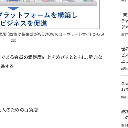
8月7
「楽
チ
【R
年度）概要（画像は編集部がWOWOWのコーポレートサイトから追
8月7
加）
世
ビ
中である会員の満足度向上をめざすとともに、新たな
上し
進する。
8月6
楽
1
8月5
大人のための百貨店
成
け
8月4