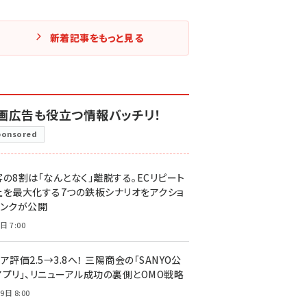
新着記事をもっと見る
画広告も役立つ情報バッチリ！
ponsored
客の8割は「なんとなく」離脱する。ECリピート
上を最大化する7つの鉄板シナリオをアクショ
リンクが公開
日 7:00
ア評価2.5→3.8へ！ 三陽商会の「SANYO公
アプリ」、リニューアル成功の裏側とOMO戦略
9日 8:00