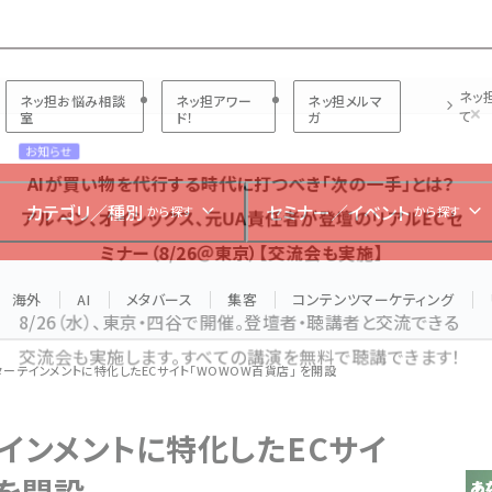
プ担当者フォーラム
ネッ
ネッ担お悩み相談
ネッ担アワー
ネッ担メルマ
て
室
ド！
ガ
お知らせ
AIが買い物を代行する時代に打つべき「次の一手」とは？
カテゴリ／種別
セミナー／イベント
から探す
から探す
アルペン、オイシックス、元UA責任者が登壇のリアルECセ
ミナー（8/26＠東京）【交流会も実施】
海外
AI
メタバース
集客
コンテンツマーケティング
8/26（水）、東京・四谷で開催。登壇者・聴講者と交流できる
交流会も実施します。すべての講演を無料で聴講できます！
ターテインメントに特化したECサイト「WOWOW百貨店」 を開設
テインメントに特化したECサイ