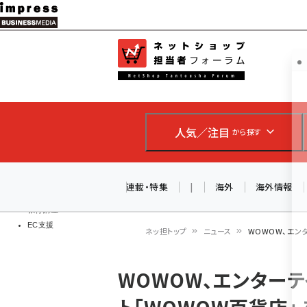
メ
イ
EC担当者
ネットショッ
ン
Web担当者
コ
製品導入
ン
企業IT
ソフト開発
テ
IoT・AI
人気／注目
から探す
ン
DCクラウド
研究・調査
ツ
エネルギー
に
連載・特集
|
海外
海外情報
ドローン
移
教育講座
EC支援
動
ネッ担トップ
ニュース
WOWOW、エン
パ
WOWOW、エンター
ン