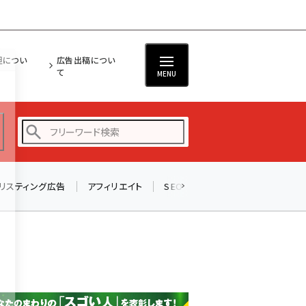
担につい
広告出稿につい
て
MENU
リスティング広告
アフィリエイト
SEO
メール
ソーシャル
amazon (2249)
yahoo (1901)
楽天 (1871)
ecbeing (1207)
アスクル (1119)